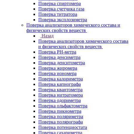
Поверка спиртомера
Поверка счетчика газа
Поверка титратора
Поверка эксплозиметра
Поверка анализаторов химического состава и
физических свойств веществ
Назад
Поверка анализаторов химического состава
и физических свойств веществ
Поверка PH-метра
Поверка денсиметра
Поверка денситометра
Поверка жиромера
Поверка иономера
Поверка калориметра
Поверка капнографа
Поверка квантометра
Поверка нитратомера
Поверка одориметра
Поверка ольфактометра
Поверка пикнометра
Поверка поляриметра
Поверка полярографа
Поверка потенциостата
Поверка сахариметра