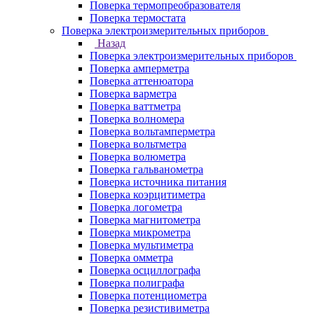
Поверка термопреобразователя
Поверка термостата
Поверка электроизмерительных приборов
Назад
Поверка электроизмерительных приборов
Поверка амперметра
Поверка аттенюатора
Поверка варметра
Поверка ваттметра
Поверка волномера
Поверка вольтамперметра
Поверка вольтметра
Поверка волюметра
Поверка гальванометра
Поверка источника питания
Поверка коэрцитиметра
Поверка логометра
Поверка магнитометра
Поверка микрометра
Поверка мультиметра
Поверка омметра
Поверка осциллографа
Поверка полиграфа
Поверка потенциометра
Поверка резистивиметра