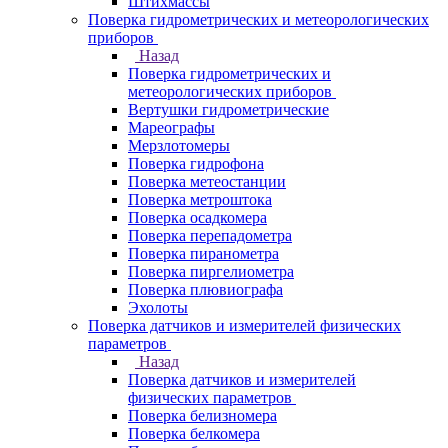
Штихмассы
Поверка гидрометрических и метеорологических
приборов
Назад
Поверка гидрометрических и
метеорологических приборов
Вертушки гидрометрические
Мареографы
Мерзлотомеры
Поверка гидрофона
Поверка метеостанции
Поверка метроштока
Поверка осадкомера
Поверка перепадометра
Поверка пиранометра
Поверка пиргелиометра
Поверка плювиографа
Эхолоты
Поверка датчиков и измерителей физических
параметров
Назад
Поверка датчиков и измерителей
физических параметров
Поверка белизномера
Поверка белкомера