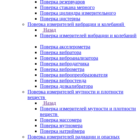
Поверка резервуаров
Поверка стакана мерного
Поверка цилиндра измерительного
Поверка цистерны
Поверка измерителей вибрации и колебаний
Назад
Поверка измерителей вибрации и колебаний
Поверка акселерометра
Поверка вибратора
Поверка виброанализатора
Поверка вибродатчика
Поверка виброметра
Поверка вибропреобразователя
Поверка вибростенда
Поверка дозкалибратора
Поверка измерителей мутности и плотности
веществ
Назад
Поверка измерителей мутности и плотности
веществ
Поверка массомера
Поверка мутномера
Поверка натриймера
Поверка измерителей радиации и опасных