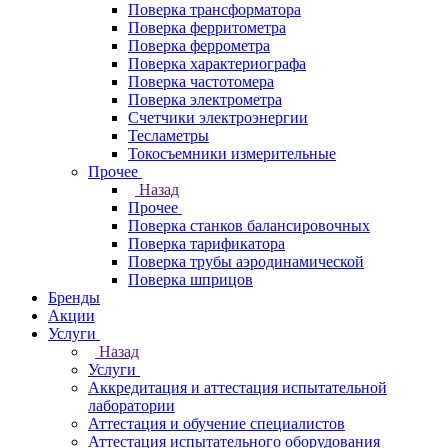
Поверка трансформатора
Поверка ферритометра
Поверка феррометра
Поверка характериографа
Поверка частотомера
Поверка электрометра
Счетчики электроэнергии
Тесламетры
Токосъемники измерительные
Прочее
Назад
Прочее
Поверка станков балансировочных
Поверка тарификатора
Поверка трубы аэродинамической
Поверка шприцов
Бренды
Акции
Услуги
Назад
Услуги
Аккредитация и аттестация испытательной
лаборатории
Аттестация и обучение специалистов
Аттестация испытательного оборудования