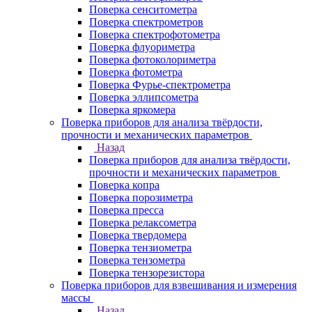
Поверка сенситометра
Поверка спектрометров
Поверка спектрофотометра
Поверка флуориметра
Поверка фотоколориметра
Поверка фотометра
Поверка Фурье-спектрометра
Поверка эллипсометра
Поверка яркомера
Поверка приборов для анализа твёрдости,
прочности и механических параметров
Назад
Поверка приборов для анализа твёрдости,
прочности и механических параметров
Поверка копра
Поверка порозиметра
Поверка пресса
Поверка релаксометра
Поверка твердомера
Поверка тензиометра
Поверка тензометра
Поверка тензорезистора
Поверка приборов для взвешивания и измерения
массы
Назад