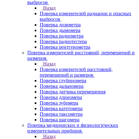
выбросов
Назад
Поверка измерителей радиации и опасных
выбросов
Поверка дозиметра
Поверка дымомера
Поверка радиометра
Поверка радиотестера
Поверка рентгенометра
Поверка измерителей расстояний, перемещений и
размеров
Назад
Поверка измерителей расстояний,
перемещений и размеров
Поверка глубиномера
Поверка дальномера
Поверка датчика перемещения
Поверка длиномера
Поверка зубомера
Поверка катетомера
Поверка таксометра
Поверка шагомера
Поверка медицинских и физиологических
измерительных приборов
Назад