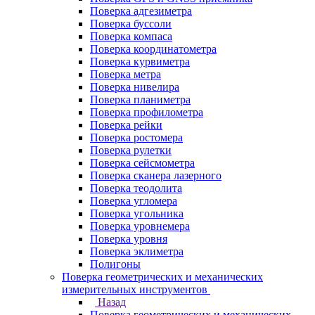
Поверка адгезиметра
Поверка буссоли
Поверка компаса
Поверка координатометра
Поверка курвиметра
Поверка метра
Поверка нивелира
Поверка планиметра
Поверка профилометра
Поверка рейки
Поверка ростомера
Поверка рулетки
Поверка сейсмометра
Поверка сканера лазерного
Поверка теодолита
Поверка угломера
Поверка угольника
Поверка уровнемера
Поверка уровня
Поверка эклиметра
Полигоны
Поверка геометрических и механических
измерительных инструментов
Назад
Поверка геометрических и механических