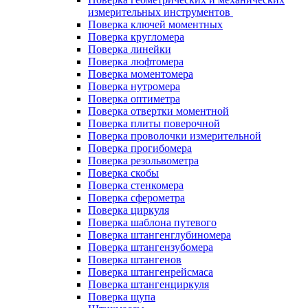
измерительных инструментов
Поверка ключей моментных
Поверка кругломера
Поверка линейки
Поверка люфтомера
Поверка моментомера
Поверка нутромера
Поверка оптиметра
Поверка отвертки моментной
Поверка плиты поверочной
Поверка проволочки измерительной
Поверка прогибомера
Поверка резольвометра
Поверка скобы
Поверка стенкомера
Поверка сферометра
Поверка циркуля
Поверка шаблона путевого
Поверка штангенглубиномера
Поверка штангензубомера
Поверка штангенов
Поверка штангенрейсмаса
Поверка штангенциркуля
Поверка щупа