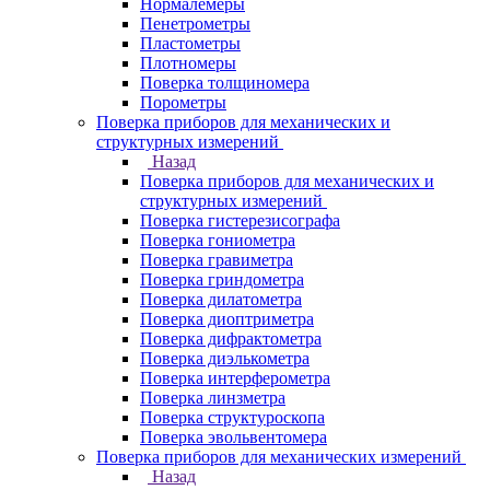
Нормалемеры
Пенетрометры
Пластометры
Плотномеры
Поверка толщиномера
Порометры
Поверка приборов для механических и
структурных измерений
Назад
Поверка приборов для механических и
структурных измерений
Поверка гистерезисографа
Поверка гониометра
Поверка гравиметра
Поверка гриндометра
Поверка дилатометра
Поверка диоптриметра
Поверка дифрактометра
Поверка диэлькометра
Поверка интерферометра
Поверка линзметра
Поверка структуроскопа
Поверка эвольвентомера
Поверка приборов для механических измерений
Назад