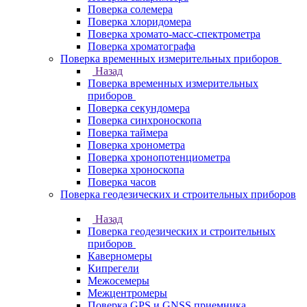
Поверка солемера
Поверка хлоридомера
Поверка хромато-масс-спектрометра
Поверка хроматографа
Поверка временных измерительных приборов
Назад
Поверка временных измерительных
приборов
Поверка секундомера
Поверка синхроноскопа
Поверка таймера
Поверка хронометра
Поверка хронопотенциометра
Поверка хроноскопа
Поверка часов
Поверка геодезических и строительных приборов
Назад
Поверка геодезических и строительных
приборов
Каверномеры
Кипрегели
Межосемеры
Межцентромеры
Поверка GPS и GNSS приемника