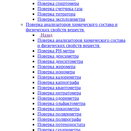
Поверка спиртомера
Поверка счетчика газа
Поверка титратора
Поверка эксплозиметра
Поверка анализаторов химического состава и
физических свойств веществ
Назад
Поверка анализаторов химического состава
и физических свойств веществ
Поверка PH-метра
Поверка денсиметра
Поверка денситометра
Поверка жиромера
Поверка иономера
Поверка калориметра
Поверка капнографа
Поверка квантометра
Поверка нитратомера
Поверка одориметра
Поверка ольфактометра
Поверка пикнометра
Поверка поляриметра
Поверка полярографа
Поверка потенциостата
Поверка сахариметра