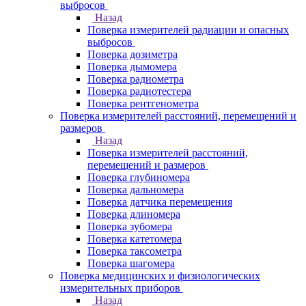
выбросов
Назад
Поверка измерителей радиации и опасных
выбросов
Поверка дозиметра
Поверка дымомера
Поверка радиометра
Поверка радиотестера
Поверка рентгенометра
Поверка измерителей расстояний, перемещений и
размеров
Назад
Поверка измерителей расстояний,
перемещений и размеров
Поверка глубиномера
Поверка дальномера
Поверка датчика перемещения
Поверка длиномера
Поверка зубомера
Поверка катетомера
Поверка таксометра
Поверка шагомера
Поверка медицинских и физиологических
измерительных приборов
Назад