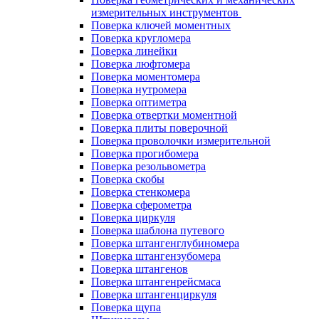
измерительных инструментов
Поверка ключей моментных
Поверка кругломера
Поверка линейки
Поверка люфтомера
Поверка моментомера
Поверка нутромера
Поверка оптиметра
Поверка отвертки моментной
Поверка плиты поверочной
Поверка проволочки измерительной
Поверка прогибомера
Поверка резольвометра
Поверка скобы
Поверка стенкомера
Поверка сферометра
Поверка циркуля
Поверка шаблона путевого
Поверка штангенглубиномера
Поверка штангензубомера
Поверка штангенов
Поверка штангенрейсмаса
Поверка штангенциркуля
Поверка щупа