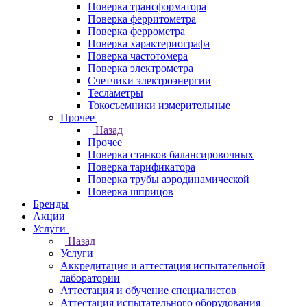
Поверка трансформатора
Поверка ферритометра
Поверка феррометра
Поверка характериографа
Поверка частотомера
Поверка электрометра
Счетчики электроэнергии
Тесламетры
Токосъемники измерительные
Прочее
Назад
Прочее
Поверка станков балансировочных
Поверка тарификатора
Поверка трубы аэродинамической
Поверка шприцов
Бренды
Акции
Услуги
Назад
Услуги
Аккредитация и аттестация испытательной
лаборатории
Аттестация и обучение специалистов
Аттестация испытательного оборудования