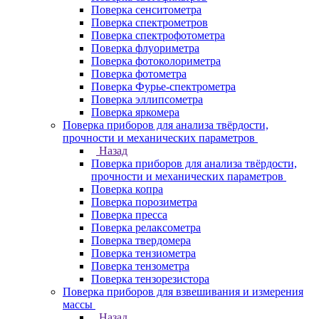
Поверка сенситометра
Поверка спектрометров
Поверка спектрофотометра
Поверка флуориметра
Поверка фотоколориметра
Поверка фотометра
Поверка Фурье-спектрометра
Поверка эллипсометра
Поверка яркомера
Поверка приборов для анализа твёрдости,
прочности и механических параметров
Назад
Поверка приборов для анализа твёрдости,
прочности и механических параметров
Поверка копра
Поверка порозиметра
Поверка пресса
Поверка релаксометра
Поверка твердомера
Поверка тензиометра
Поверка тензометра
Поверка тензорезистора
Поверка приборов для взвешивания и измерения
массы
Назад