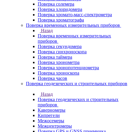
Поверка солемера
Поверка хлоридомера
Поверка хромато-масс-спектрометра
Поверка хроматографа
Поверка временных измерительных приборов
Назад
Поверка временных измерительных
приборов
Поверка секундомера
Поверка синхроноскопа
Поверка таймера
Поверка хронометра
Поверка хронопотенциометра
Поверка хроноскопа
Поверка часов
Поверка геодезических и строительных приборов
Назад
Поверка геодезических и строительных
приборов
Каверномеры
Кипрегели
Межосемеры
Межцентромеры
Поверка GPS и GNSS приемника