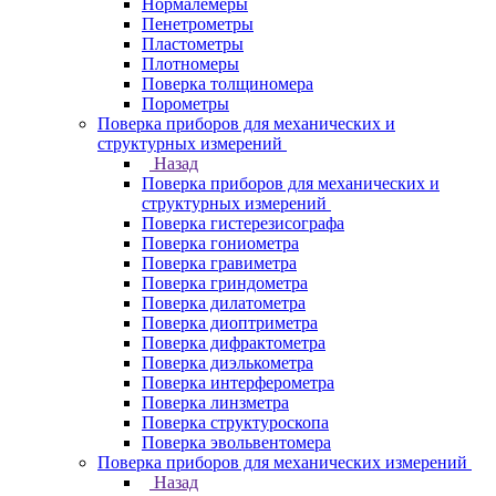
Нормалемеры
Пенетрометры
Пластометры
Плотномеры
Поверка толщиномера
Порометры
Поверка приборов для механических и
структурных измерений
Назад
Поверка приборов для механических и
структурных измерений
Поверка гистерезисографа
Поверка гониометра
Поверка гравиметра
Поверка гриндометра
Поверка дилатометра
Поверка диоптриметра
Поверка дифрактометра
Поверка диэлькометра
Поверка интерферометра
Поверка линзметра
Поверка структуроскопа
Поверка эвольвентомера
Поверка приборов для механических измерений
Назад