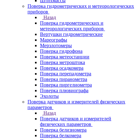
Штихмассы
Поверка гидрометрических и метеорологических
приборов
Назад
Поверка гидрометрических и
метеорологических приборов
Вертушки гидрометрические
Мареографы
Мерзлотомеры
Поверка гидрофона
Поверка метеостанции
Поверка метроштока
Поверка осадкомера
Поверка перепадометра
Поверка пиранометра
Поверка пиргелиометра
Поверка плювиографа
Эхолоты
Поверка датчиков и измерителей физических
параметров
Назад
Поверка датчиков и измерителей
физических параметров
Поверка белизномера
Поверка белкомера