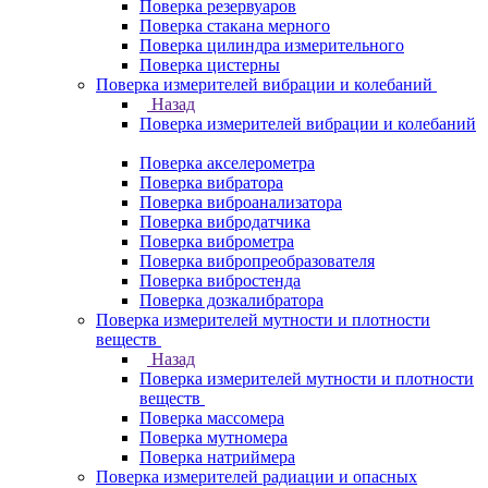
Поверка резервуаров
Поверка стакана мерного
Поверка цилиндра измерительного
Поверка цистерны
Поверка измерителей вибрации и колебаний
Назад
Поверка измерителей вибрации и колебаний
Поверка акселерометра
Поверка вибратора
Поверка виброанализатора
Поверка вибродатчика
Поверка виброметра
Поверка вибропреобразователя
Поверка вибростенда
Поверка дозкалибратора
Поверка измерителей мутности и плотности
веществ
Назад
Поверка измерителей мутности и плотности
веществ
Поверка массомера
Поверка мутномера
Поверка натриймера
Поверка измерителей радиации и опасных