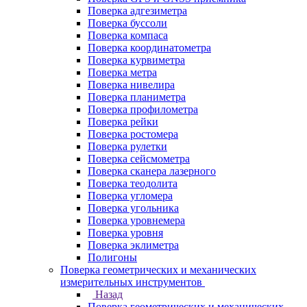
Поверка адгезиметра
Поверка буссоли
Поверка компаса
Поверка координатометра
Поверка курвиметра
Поверка метра
Поверка нивелира
Поверка планиметра
Поверка профилометра
Поверка рейки
Поверка ростомера
Поверка рулетки
Поверка сейсмометра
Поверка сканера лазерного
Поверка теодолита
Поверка угломера
Поверка угольника
Поверка уровнемера
Поверка уровня
Поверка эклиметра
Полигоны
Поверка геометрических и механических
измерительных инструментов
Назад
Поверка геометрических и механических