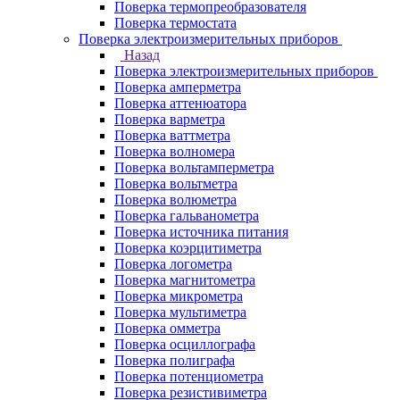
Поверка термопреобразователя
Поверка термостата
Поверка электроизмерительных приборов
Назад
Поверка электроизмерительных приборов
Поверка амперметра
Поверка аттенюатора
Поверка варметра
Поверка ваттметра
Поверка волномера
Поверка вольтамперметра
Поверка вольтметра
Поверка волюметра
Поверка гальванометра
Поверка источника питания
Поверка коэрцитиметра
Поверка логометра
Поверка магнитометра
Поверка микрометра
Поверка мультиметра
Поверка омметра
Поверка осциллографа
Поверка полиграфа
Поверка потенциометра
Поверка резистивиметра