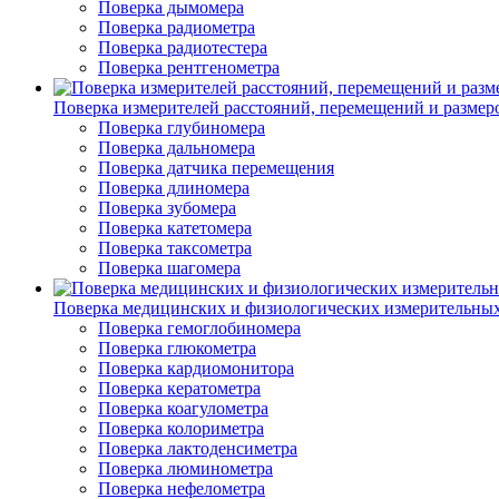
Поверка дымомера
Поверка радиометра
Поверка радиотестера
Поверка рентгенометра
Поверка измерителей расстояний, перемещений и размер
Поверка глубиномера
Поверка дальномера
Поверка датчика перемещения
Поверка длиномера
Поверка зубомера
Поверка катетомера
Поверка таксометра
Поверка шагомера
Поверка медицинских и физиологических измерительны
Поверка гемоглобиномера
Поверка глюкометра
Поверка кардиомонитора
Поверка кератометра
Поверка коагулометра
Поверка колориметра
Поверка лактоденсиметра
Поверка люминометра
Поверка нефелометра