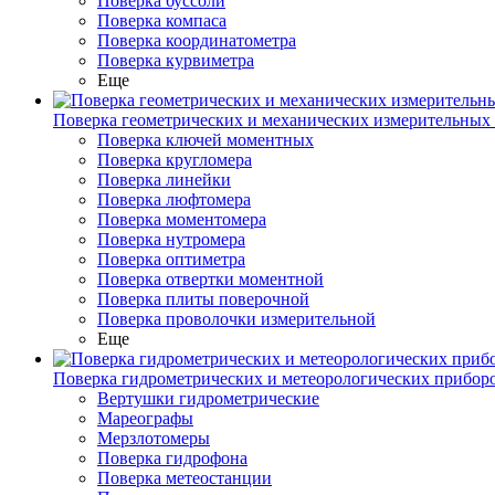
Поверка буссоли
Поверка компаса
Поверка координатометра
Поверка курвиметра
Еще
Поверка геометрических и механических измерительных
Поверка ключей моментных
Поверка кругломера
Поверка линейки
Поверка люфтомера
Поверка моментомера
Поверка нутромера
Поверка оптиметра
Поверка отвертки моментной
Поверка плиты поверочной
Поверка проволочки измерительной
Еще
Поверка гидрометрических и метеорологических прибор
Вертушки гидрометрические
Мареографы
Мерзлотомеры
Поверка гидрофона
Поверка метеостанции