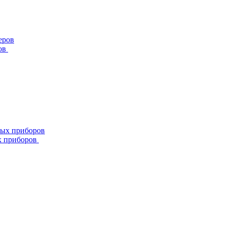
ов
х приборов