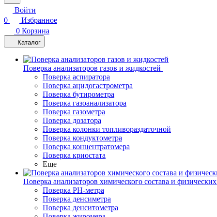
Войти
0
Избранное
0
Корзина
Каталог
Поверка анализаторов газов и жидкостей
Поверка аспиратора
Поверка ацидогастрометра
Поверка бутирометра
Поверка газоанализатора
Поверка газометра
Поверка дозатора
Поверка колонки топливораздаточной
Поверка кондуктометра
Поверка концентратомера
Поверка криостата
Еще
Поверка анализаторов химического состава и физических
Поверка PH-метра
Поверка денсиметра
Поверка денситометра
Поверка жиромера