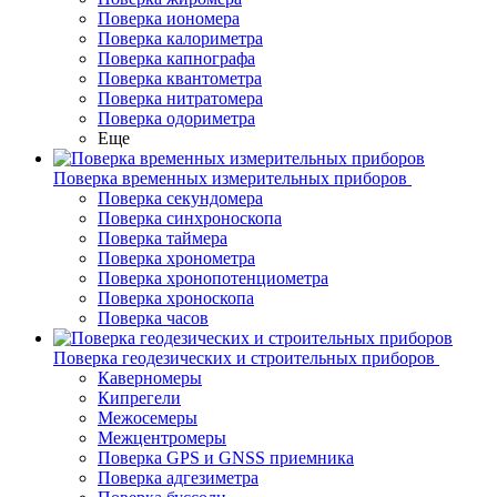
Поверка иономера
Поверка калориметра
Поверка капнографа
Поверка квантометра
Поверка нитратомера
Поверка одориметра
Еще
Поверка временных измерительных приборов
Поверка секундомера
Поверка синхроноскопа
Поверка таймера
Поверка хронометра
Поверка хронопотенциометра
Поверка хроноскопа
Поверка часов
Поверка геодезических и строительных приборов
Каверномеры
Кипрегели
Межосемеры
Межцентромеры
Поверка GPS и GNSS приемника
Поверка адгезиметра