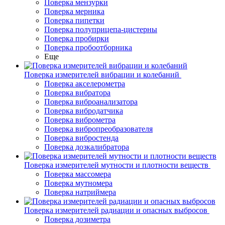
Поверка мензурки
Поверка мерника
Поверка пипетки
Поверка полуприцепа-цистерны
Поверка пробирки
Поверка пробоотборника
Еще
Поверка измерителей вибрации и колебаний
Поверка акселерометра
Поверка вибратора
Поверка виброанализатора
Поверка вибродатчика
Поверка виброметра
Поверка вибропреобразователя
Поверка вибростенда
Поверка дозкалибратора
Поверка измерителей мутности и плотности веществ
Поверка массомера
Поверка мутномера
Поверка натриймера
Поверка измерителей радиации и опасных выбросов
Поверка дозиметра