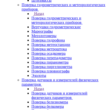
Штихмассы
Поверка гидрометрических и метеорологических
приборов
Назад
Поверка гидрометрических и
метеорологических приборов
Вертушки гидрометрические
Мареографы
Мерзлотомеры
Поверка гидрофона
Поверка метеостанции
Поверка метроштока
Поверка осадкомера
Поверка перепадометра
Поверка пиранометра
Поверка пиргелиометра
Поверка плювиографа
Эхолоты
Поверка датчиков и измерителей физических
параметров
Назад
Поверка датчиков и измерителей
физических параметров
Поверка белизномера
Поверка белкомера