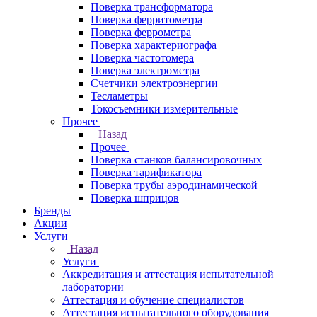
Поверка трансформатора
Поверка ферритометра
Поверка феррометра
Поверка характериографа
Поверка частотомера
Поверка электрометра
Счетчики электроэнергии
Тесламетры
Токосъемники измерительные
Прочее
Назад
Прочее
Поверка станков балансировочных
Поверка тарификатора
Поверка трубы аэродинамической
Поверка шприцов
Бренды
Акции
Услуги
Назад
Услуги
Аккредитация и аттестация испытательной
лаборатории
Аттестация и обучение специалистов
Аттестация испытательного оборудования