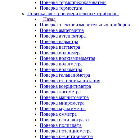
Поверка термопреобразователя
Поверка термостата
Поверка электроизмерительных приборов
Назад
Поверка электроизмерительных приборов
Поверка амперметра
Поверка аттенюатора
Поверка варметра
Поверка ваттметра
Поверка волномера
Поверка вольтамперметра
Поверка вольтметра
Поверка волюметра
Поверка гальванометра
Поверка источника питания
Поверка коэрцитиметра
Поверка логометра
Поверка магнитометра
Поверка микрометра
Поверка мультиметра
Поверка омметра
Поверка осциллографа
Поверка полиграфа
Поверка потенциометра
Поверка резистивиметра