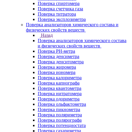
Поверка спиртомера
Поверка счетчика газа
Поверка титратора
Поверка эксплозиметра
Поверка анализаторов химического состава и
физических свойств веществ
Назад
Поверка анализаторов химического состава
и физических свойств веществ
Поверка PH-метра
Поверка денсиметра
Поверка денситометра
Поверка жиромера
Поверка иономера
Поверка калориметра
Поверка капнографа
Поверка квантометра
Поверка нитратомера
Поверка одориметра
Поверка ольфактометра
Поверка пикнометра
Поверка поляриметра
Поверка полярографа
Поверка потенциостата
Поверка сахариметра