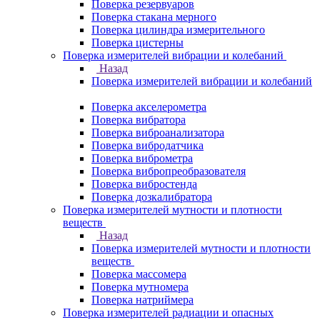
Поверка резервуаров
Поверка стакана мерного
Поверка цилиндра измерительного
Поверка цистерны
Поверка измерителей вибрации и колебаний
Назад
Поверка измерителей вибрации и колебаний
Поверка акселерометра
Поверка вибратора
Поверка виброанализатора
Поверка вибродатчика
Поверка виброметра
Поверка вибропреобразователя
Поверка вибростенда
Поверка дозкалибратора
Поверка измерителей мутности и плотности
веществ
Назад
Поверка измерителей мутности и плотности
веществ
Поверка массомера
Поверка мутномера
Поверка натриймера
Поверка измерителей радиации и опасных