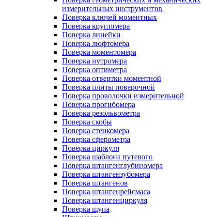
измерительных инструментов
Поверка ключей моментных
Поверка кругломера
Поверка линейки
Поверка люфтомера
Поверка моментомера
Поверка нутромера
Поверка оптиметра
Поверка отвертки моментной
Поверка плиты поверочной
Поверка проволочки измерительной
Поверка прогибомера
Поверка резольвометра
Поверка скобы
Поверка стенкомера
Поверка сферометра
Поверка циркуля
Поверка шаблона путевого
Поверка штангенглубиномера
Поверка штангензубомера
Поверка штангенов
Поверка штангенрейсмаса
Поверка штангенциркуля
Поверка щупа