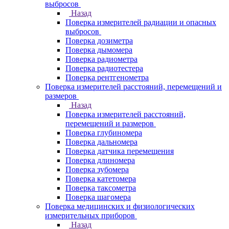
выбросов
Назад
Поверка измерителей радиации и опасных
выбросов
Поверка дозиметра
Поверка дымомера
Поверка радиометра
Поверка радиотестера
Поверка рентгенометра
Поверка измерителей расстояний, перемещений и
размеров
Назад
Поверка измерителей расстояний,
перемещений и размеров
Поверка глубиномера
Поверка дальномера
Поверка датчика перемещения
Поверка длиномера
Поверка зубомера
Поверка катетомера
Поверка таксометра
Поверка шагомера
Поверка медицинских и физиологических
измерительных приборов
Назад