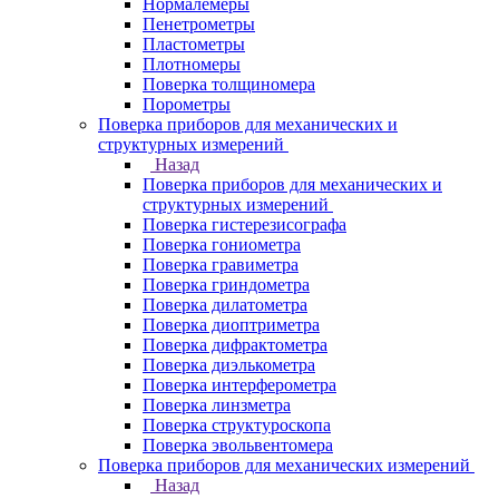
Нормалемеры
Пенетрометры
Пластометры
Плотномеры
Поверка толщиномера
Порометры
Поверка приборов для механических и
структурных измерений
Назад
Поверка приборов для механических и
структурных измерений
Поверка гистерезисографа
Поверка гониометра
Поверка гравиметра
Поверка гриндометра
Поверка дилатометра
Поверка диоптриметра
Поверка дифрактометра
Поверка диэлькометра
Поверка интерферометра
Поверка линзметра
Поверка структуроскопа
Поверка эвольвентомера
Поверка приборов для механических измерений
Назад