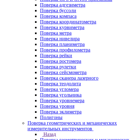
Поверка адгезиметра
Поверка буссоли
Поверка компаса
Поверка координатометра
Поверка курвиметра
Поверка метра
Поверка нивелира
Поверка планиметра
Поверка профилометра
Поверка рейки
Поверка ростомера
Поверка рулетки
Поверка сейсмометра
Поверка сканера лазерного
Поверка теодолита
Поверка угломера
Поверка угольника
Поверка уровнемера
Поверка уровня
Поверка эклиметра
Полигоны
Поверка геометрических и механических
измерительных инструментов
Назад
Поверка геометрических и механических