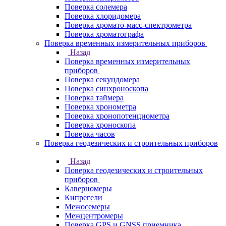
Поверка солемера
Поверка хлоридомера
Поверка хромато-масс-спектрометра
Поверка хроматографа
Поверка временных измерительных приборов
Назад
Поверка временных измерительных
приборов
Поверка секундомера
Поверка синхроноскопа
Поверка таймера
Поверка хронометра
Поверка хронопотенциометра
Поверка хроноскопа
Поверка часов
Поверка геодезических и строительных приборов
Назад
Поверка геодезических и строительных
приборов
Каверномеры
Кипрегели
Межосемеры
Межцентромеры
Поверка GPS и GNSS приемника