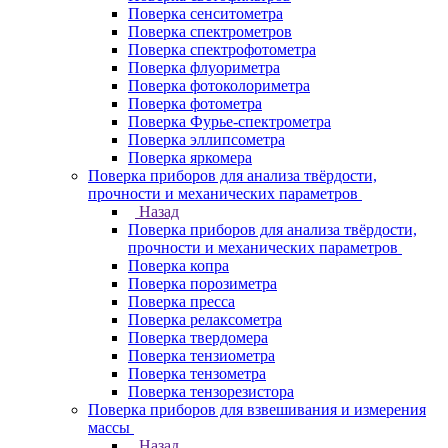
Поверка сенситометра
Поверка спектрометров
Поверка спектрофотометра
Поверка флуориметра
Поверка фотоколориметра
Поверка фотометра
Поверка Фурье-спектрометра
Поверка эллипсометра
Поверка яркомера
Поверка приборов для анализа твёрдости,
прочности и механических параметров
Назад
Поверка приборов для анализа твёрдости,
прочности и механических параметров
Поверка копра
Поверка порозиметра
Поверка пресса
Поверка релаксометра
Поверка твердомера
Поверка тензиометра
Поверка тензометра
Поверка тензорезистора
Поверка приборов для взвешивания и измерения
массы
Назад