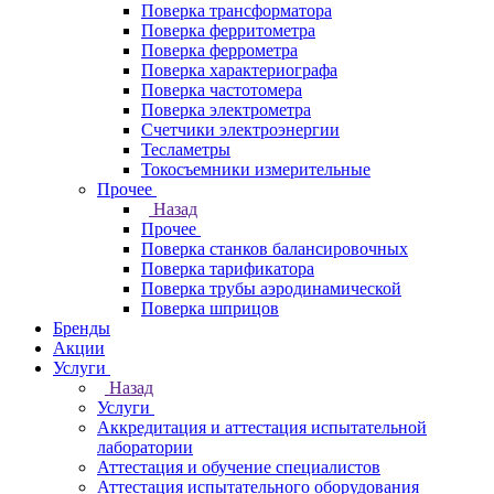
Поверка трансформатора
Поверка ферритометра
Поверка феррометра
Поверка характериографа
Поверка частотомера
Поверка электрометра
Счетчики электроэнергии
Тесламетры
Токосъемники измерительные
Прочее
Назад
Прочее
Поверка станков балансировочных
Поверка тарификатора
Поверка трубы аэродинамической
Поверка шприцов
Бренды
Акции
Услуги
Назад
Услуги
Аккредитация и аттестация испытательной
лаборатории
Аттестация и обучение специалистов
Аттестация испытательного оборудования