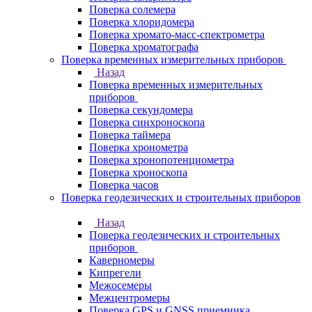
Поверка солемера
Поверка хлоридомера
Поверка хромато-масс-спектрометра
Поверка хроматографа
Поверка временных измерительных приборов
Назад
Поверка временных измерительных
приборов
Поверка секундомера
Поверка синхроноскопа
Поверка таймера
Поверка хронометра
Поверка хронопотенциометра
Поверка хроноскопа
Поверка часов
Поверка геодезических и строительных приборов
Назад
Поверка геодезических и строительных
приборов
Каверномеры
Кипрегели
Межосемеры
Межцентромеры
Поверка GPS и GNSS приемника