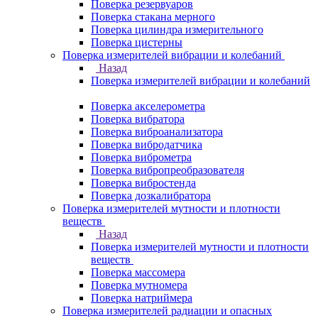
Поверка резервуаров
Поверка стакана мерного
Поверка цилиндра измерительного
Поверка цистерны
Поверка измерителей вибрации и колебаний
Назад
Поверка измерителей вибрации и колебаний
Поверка акселерометра
Поверка вибратора
Поверка виброанализатора
Поверка вибродатчика
Поверка виброметра
Поверка вибропреобразователя
Поверка вибростенда
Поверка дозкалибратора
Поверка измерителей мутности и плотности
веществ
Назад
Поверка измерителей мутности и плотности
веществ
Поверка массомера
Поверка мутномера
Поверка натриймера
Поверка измерителей радиации и опасных