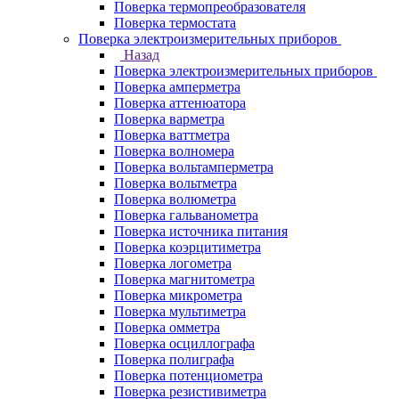
Поверка термопреобразователя
Поверка термостата
Поверка электроизмерительных приборов
Назад
Поверка электроизмерительных приборов
Поверка амперметра
Поверка аттенюатора
Поверка варметра
Поверка ваттметра
Поверка волномера
Поверка вольтамперметра
Поверка вольтметра
Поверка волюметра
Поверка гальванометра
Поверка источника питания
Поверка коэрцитиметра
Поверка логометра
Поверка магнитометра
Поверка микрометра
Поверка мультиметра
Поверка омметра
Поверка осциллографа
Поверка полиграфа
Поверка потенциометра
Поверка резистивиметра