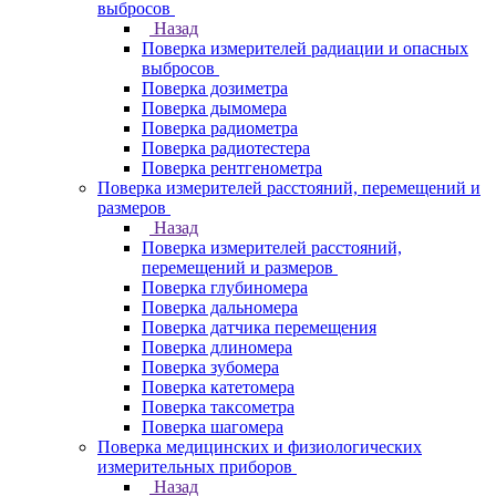
выбросов
Назад
Поверка измерителей радиации и опасных
выбросов
Поверка дозиметра
Поверка дымомера
Поверка радиометра
Поверка радиотестера
Поверка рентгенометра
Поверка измерителей расстояний, перемещений и
размеров
Назад
Поверка измерителей расстояний,
перемещений и размеров
Поверка глубиномера
Поверка дальномера
Поверка датчика перемещения
Поверка длиномера
Поверка зубомера
Поверка катетомера
Поверка таксометра
Поверка шагомера
Поверка медицинских и физиологических
измерительных приборов
Назад