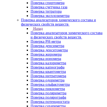
Поверка спиртомера
Поверка счетчика газа
Поверка титратора
Поверка эксплозиметра
Поверка анализаторов химического состава и
физических свойств веществ
Назад
Поверка анализаторов химического состава
и физических свойств веществ
Поверка PH-метра
Поверка денсиметра
Поверка денситометра
Поверка жиромера
Поверка иономера
Поверка калориметра
Поверка капнографа
Поверка квантометра
Поверка нитратомера
Поверка одориметра
Поверка ольфактометра
Поверка пикнометра
Поверка поляриметра
Поверка полярографа
Поверка потенциостата
Поверка сахариметра