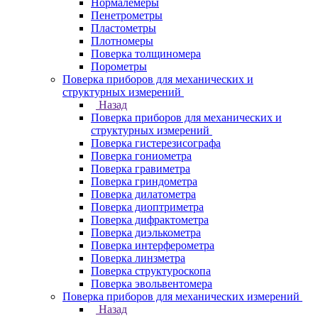
Нормалемеры
Пенетрометры
Пластометры
Плотномеры
Поверка толщиномера
Порометры
Поверка приборов для механических и
структурных измерений
Назад
Поверка приборов для механических и
структурных измерений
Поверка гистерезисографа
Поверка гониометра
Поверка гравиметра
Поверка гриндометра
Поверка дилатометра
Поверка диоптриметра
Поверка дифрактометра
Поверка диэлькометра
Поверка интерферометра
Поверка линзметра
Поверка структуроскопа
Поверка эвольвентомера
Поверка приборов для механических измерений
Назад