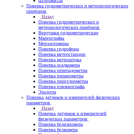
Штихмассы
Поверка гидрометрических и метеорологических
приборов
Назад
Поверка гидрометрических и
метеорологических приборов
Вертушки гидрометрические
Мареографы
Мерзлотомеры
Поверка гидрофона
Поверка метеостанции
Поверка метроштока
Поверка осадкомера
Поверка перепадометра
Поверка пиранометра
Поверка пиргелиометра
Поверка плювиографа
Эхолоты
Поверка датчиков и измерителей физических
параметров
Назад
Поверка датчиков и измерителей
физических параметров
Поверка белизномера
Поверка белкомера