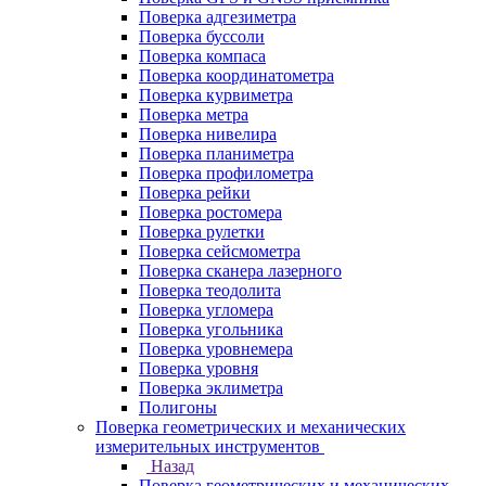
Поверка адгезиметра
Поверка буссоли
Поверка компаса
Поверка координатометра
Поверка курвиметра
Поверка метра
Поверка нивелира
Поверка планиметра
Поверка профилометра
Поверка рейки
Поверка ростомера
Поверка рулетки
Поверка сейсмометра
Поверка сканера лазерного
Поверка теодолита
Поверка угломера
Поверка угольника
Поверка уровнемера
Поверка уровня
Поверка эклиметра
Полигоны
Поверка геометрических и механических
измерительных инструментов
Назад
Поверка геометрических и механических