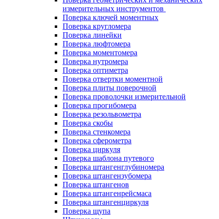
измерительных инструментов
Поверка ключей моментных
Поверка кругломера
Поверка линейки
Поверка люфтомера
Поверка моментомера
Поверка нутромера
Поверка оптиметра
Поверка отвертки моментной
Поверка плиты поверочной
Поверка проволочки измерительной
Поверка прогибомера
Поверка резольвометра
Поверка скобы
Поверка стенкомера
Поверка сферометра
Поверка циркуля
Поверка шаблона путевого
Поверка штангенглубиномера
Поверка штангензубомера
Поверка штангенов
Поверка штангенрейсмаса
Поверка штангенциркуля
Поверка щупа