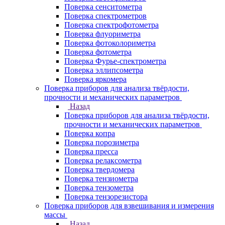
Поверка сенситометра
Поверка спектрометров
Поверка спектрофотометра
Поверка флуориметра
Поверка фотоколориметра
Поверка фотометра
Поверка Фурье-спектрометра
Поверка эллипсометра
Поверка яркомера
Поверка приборов для анализа твёрдости,
прочности и механических параметров
Назад
Поверка приборов для анализа твёрдости,
прочности и механических параметров
Поверка копра
Поверка порозиметра
Поверка пресса
Поверка релаксометра
Поверка твердомера
Поверка тензиометра
Поверка тензометра
Поверка тензорезистора
Поверка приборов для взвешивания и измерения
массы
Назад