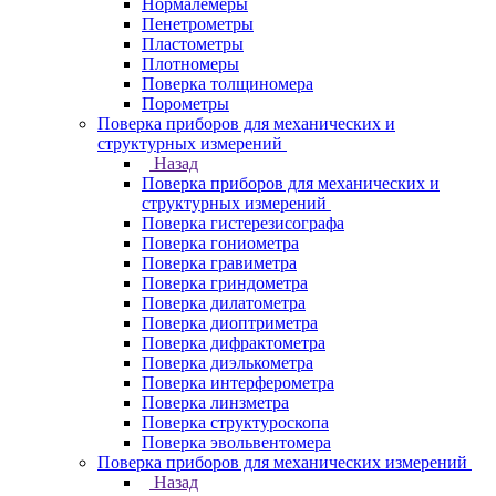
Нормалемеры
Пенетрометры
Пластометры
Плотномеры
Поверка толщиномера
Порометры
Поверка приборов для механических и
структурных измерений
Назад
Поверка приборов для механических и
структурных измерений
Поверка гистерезисографа
Поверка гониометра
Поверка гравиметра
Поверка гриндометра
Поверка дилатометра
Поверка диоптриметра
Поверка дифрактометра
Поверка диэлькометра
Поверка интерферометра
Поверка линзметра
Поверка структуроскопа
Поверка эвольвентомера
Поверка приборов для механических измерений
Назад