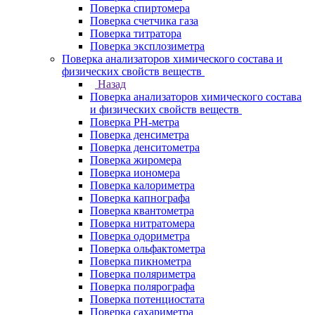
Поверка спиртомера
Поверка счетчика газа
Поверка титратора
Поверка эксплозиметра
Поверка анализаторов химического состава и
физических свойств веществ
Назад
Поверка анализаторов химического состава
и физических свойств веществ
Поверка PH-метра
Поверка денсиметра
Поверка денситометра
Поверка жиромера
Поверка иономера
Поверка калориметра
Поверка капнографа
Поверка квантометра
Поверка нитратомера
Поверка одориметра
Поверка ольфактометра
Поверка пикнометра
Поверка поляриметра
Поверка полярографа
Поверка потенциостата
Поверка сахариметра