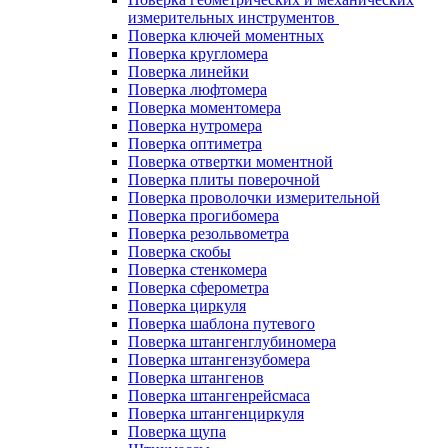
измерительных инструментов
Поверка ключей моментных
Поверка кругломера
Поверка линейки
Поверка люфтомера
Поверка моментомера
Поверка нутромера
Поверка оптиметра
Поверка отвертки моментной
Поверка плиты поверочной
Поверка проволочки измерительной
Поверка прогибомера
Поверка резольвометра
Поверка скобы
Поверка стенкомера
Поверка сферометра
Поверка циркуля
Поверка шаблона путевого
Поверка штангенглубиномера
Поверка штангензубомера
Поверка штангенов
Поверка штангенрейсмаса
Поверка штангенциркуля
Поверка щупа