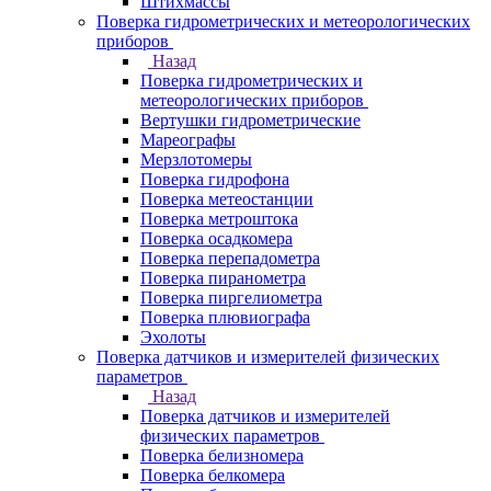
Штихмассы
Поверка гидрометрических и метеорологических
приборов
Назад
Поверка гидрометрических и
метеорологических приборов
Вертушки гидрометрические
Мареографы
Мерзлотомеры
Поверка гидрофона
Поверка метеостанции
Поверка метроштока
Поверка осадкомера
Поверка перепадометра
Поверка пиранометра
Поверка пиргелиометра
Поверка плювиографа
Эхолоты
Поверка датчиков и измерителей физических
параметров
Назад
Поверка датчиков и измерителей
физических параметров
Поверка белизномера
Поверка белкомера