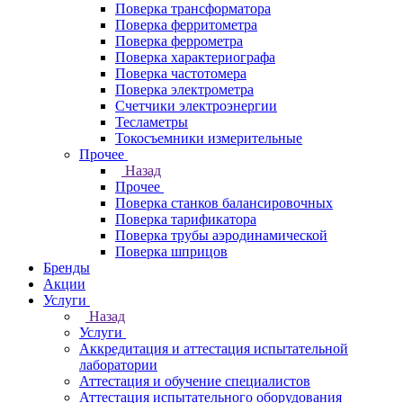
Поверка трансформатора
Поверка ферритометра
Поверка феррометра
Поверка характериографа
Поверка частотомера
Поверка электрометра
Счетчики электроэнергии
Тесламетры
Токосъемники измерительные
Прочее
Назад
Прочее
Поверка станков балансировочных
Поверка тарификатора
Поверка трубы аэродинамической
Поверка шприцов
Бренды
Акции
Услуги
Назад
Услуги
Аккредитация и аттестация испытательной
лаборатории
Аттестация и обучение специалистов
Аттестация испытательного оборудования