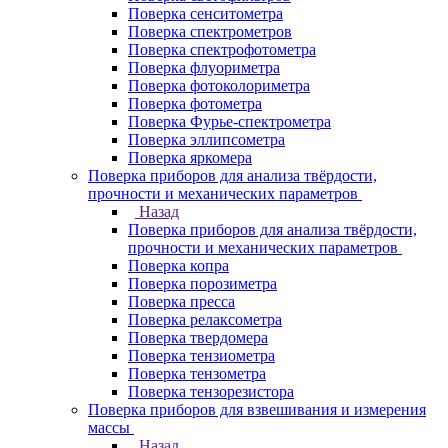
Поверка сенситометра
Поверка спектрометров
Поверка спектрофотометра
Поверка флуориметра
Поверка фотоколориметра
Поверка фотометра
Поверка Фурье-спектрометра
Поверка эллипсометра
Поверка яркомера
Поверка приборов для анализа твёрдости,
прочности и механических параметров
Назад
Поверка приборов для анализа твёрдости,
прочности и механических параметров
Поверка копра
Поверка порозиметра
Поверка пресса
Поверка релаксометра
Поверка твердомера
Поверка тензиометра
Поверка тензометра
Поверка тензорезистора
Поверка приборов для взвешивания и измерения
массы
Назад