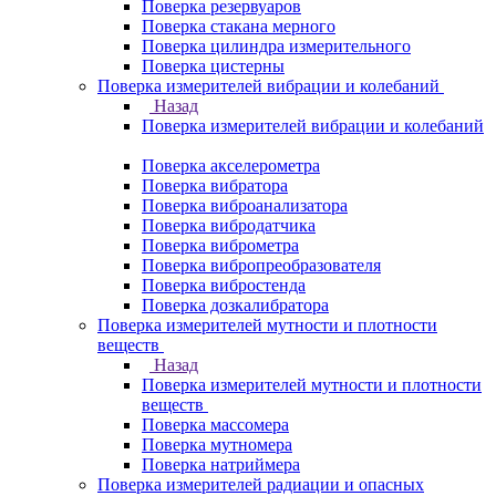
Поверка резервуаров
Поверка стакана мерного
Поверка цилиндра измерительного
Поверка цистерны
Поверка измерителей вибрации и колебаний
Назад
Поверка измерителей вибрации и колебаний
Поверка акселерометра
Поверка вибратора
Поверка виброанализатора
Поверка вибродатчика
Поверка виброметра
Поверка вибропреобразователя
Поверка вибростенда
Поверка дозкалибратора
Поверка измерителей мутности и плотности
веществ
Назад
Поверка измерителей мутности и плотности
веществ
Поверка массомера
Поверка мутномера
Поверка натриймера
Поверка измерителей радиации и опасных