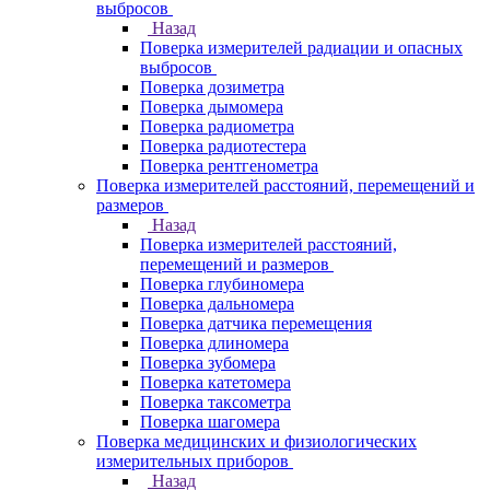
выбросов
Назад
Поверка измерителей радиации и опасных
выбросов
Поверка дозиметра
Поверка дымомера
Поверка радиометра
Поверка радиотестера
Поверка рентгенометра
Поверка измерителей расстояний, перемещений и
размеров
Назад
Поверка измерителей расстояний,
перемещений и размеров
Поверка глубиномера
Поверка дальномера
Поверка датчика перемещения
Поверка длиномера
Поверка зубомера
Поверка катетомера
Поверка таксометра
Поверка шагомера
Поверка медицинских и физиологических
измерительных приборов
Назад