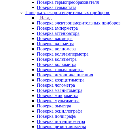
Поверка термопреобразователя
Поверка термостата
Поверка электроизмерительных приборов
Назад
Поверка электроизмерительных приборов
Поверка амперметра
Поверка аттенюатора
Поверка варметра
Поверка ваттметра
Поверка волномера
Поверка вольтамперметра
Поверка вольтметра
Поверка волюметра
Поверка гальванометра
Поверка источника питания
Поверка коэрцитиметра
Поверка логометра
Поверка магнитометра
Поверка микрометра
Поверка мультиметра
Поверка омметра
Поверка осциллографа
Поверка полиграфа
Поверка потенциометра
Поверка резистивиметра