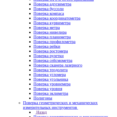
Поверка адгезиметра
Поверка буссоли
Поверка компаса
Поверка координатометра
Поверка курвиметра
Поверка метра
Поверка нивелира
Поверка планиметра
Поверка профилометра
Поверка рейки
Поверка ростомера
Поверка рулетки
Поверка сейсмометра
Поверка сканера лазерного
Поверка теодолита
Поверка угломера
Поверка угольника
Поверка уровнемера
Поверка уровня
Поверка эклиметра
Полигоны
Поверка геометрических и механических
измерительных инструментов
Назад
Поверка геометрических и механических