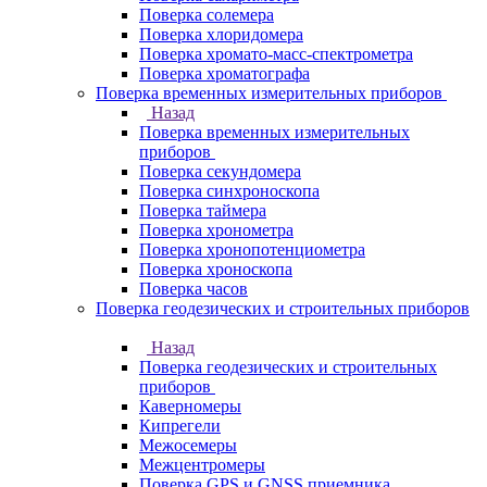
Поверка солемера
Поверка хлоридомера
Поверка хромато-масс-спектрометра
Поверка хроматографа
Поверка временных измерительных приборов
Назад
Поверка временных измерительных
приборов
Поверка секундомера
Поверка синхроноскопа
Поверка таймера
Поверка хронометра
Поверка хронопотенциометра
Поверка хроноскопа
Поверка часов
Поверка геодезических и строительных приборов
Назад
Поверка геодезических и строительных
приборов
Каверномеры
Кипрегели
Межосемеры
Межцентромеры
Поверка GPS и GNSS приемника