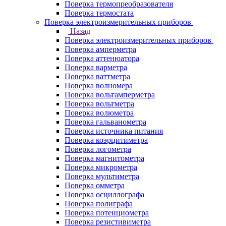
Поверка термопреобразователя
Поверка термостата
Поверка электроизмерительных приборов
Назад
Поверка электроизмерительных приборов
Поверка амперметра
Поверка аттенюатора
Поверка варметра
Поверка ваттметра
Поверка волномера
Поверка вольтамперметра
Поверка вольтметра
Поверка волюметра
Поверка гальванометра
Поверка источника питания
Поверка коэрцитиметра
Поверка логометра
Поверка магнитометра
Поверка микрометра
Поверка мультиметра
Поверка омметра
Поверка осциллографа
Поверка полиграфа
Поверка потенциометра
Поверка резистивиметра