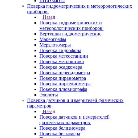
Штихмассы
Поверка гидрометрических и метеорологических
приборов
Назад
Поверка гидрометрических и
метеорологических приборов
Вертушки гидрометрические
Мареографы
Мерзлотомеры
Поверка гидрофона
Поверка метеостанции
Поверка метроштока
Поверка осадкомера
Поверка перепадометра
Поверка пиранометра
Поверка пиргелиометра
Поверка плювиографа
Эхолоты
Поверка датчиков и измерителей физических
параметров
Назад
Поверка датчиков и измерителей
физических параметров
Поверка белизномера
Поверка белкомера