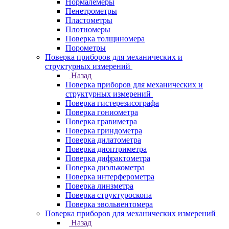
Нормалемеры
Пенетрометры
Пластометры
Плотномеры
Поверка толщиномера
Порометры
Поверка приборов для механических и
структурных измерений
Назад
Поверка приборов для механических и
структурных измерений
Поверка гистерезисографа
Поверка гониометра
Поверка гравиметра
Поверка гриндометра
Поверка дилатометра
Поверка диоптриметра
Поверка дифрактометра
Поверка диэлькометра
Поверка интерферометра
Поверка линзметра
Поверка структуроскопа
Поверка эвольвентомера
Поверка приборов для механических измерений
Назад