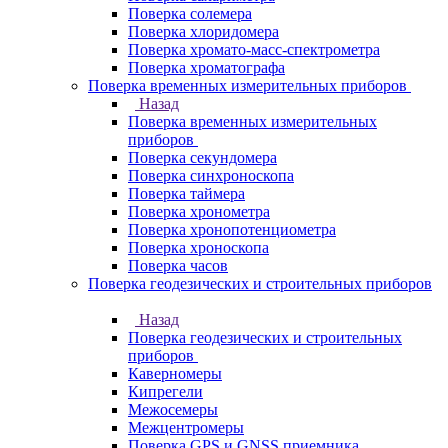
Поверка солемера
Поверка хлоридомера
Поверка хромато-масс-спектрометра
Поверка хроматографа
Поверка временных измерительных приборов
Назад
Поверка временных измерительных
приборов
Поверка секундомера
Поверка синхроноскопа
Поверка таймера
Поверка хронометра
Поверка хронопотенциометра
Поверка хроноскопа
Поверка часов
Поверка геодезических и строительных приборов
Назад
Поверка геодезических и строительных
приборов
Каверномеры
Кипрегели
Межосемеры
Межцентромеры
Поверка GPS и GNSS приемника