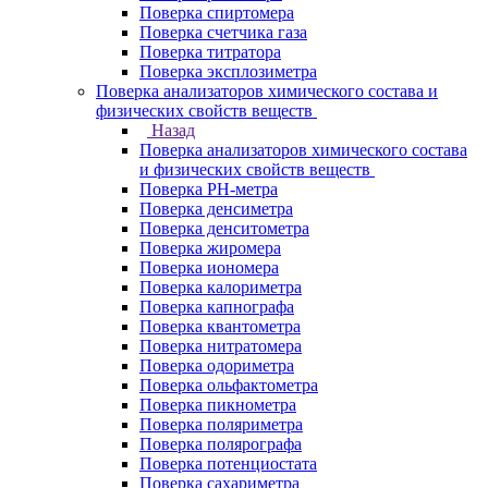
Поверка спиртомера
Поверка счетчика газа
Поверка титратора
Поверка эксплозиметра
Поверка анализаторов химического состава и
физических свойств веществ
Назад
Поверка анализаторов химического состава
и физических свойств веществ
Поверка PH-метра
Поверка денсиметра
Поверка денситометра
Поверка жиромера
Поверка иономера
Поверка калориметра
Поверка капнографа
Поверка квантометра
Поверка нитратомера
Поверка одориметра
Поверка ольфактометра
Поверка пикнометра
Поверка поляриметра
Поверка полярографа
Поверка потенциостата
Поверка сахариметра