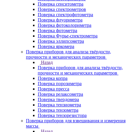
Поверка сенситометра
Поверка спектрометров
Поверка спектрофотометра
Поверка флуориметра
Поверка фотоколориметра
Поверка фотометра
Поверка Фурье-спектрометра
Поверка эллипсометра
Поверка яркомера
Поверка приборов для анализа твёрдости,
прочности и механических параметров
Назад
Поверка приборов для анализа твёрдости,
прочности и механических параметров
Поверка копра
Поверка порозиметра
Поверка пресса
Поверка релаксометра
Поверка твердомера
Поверка тензиометра
Поверка тензометра
Поверка тензорезистора
Поверка приборов для взвешивания и измерения
массы
Назад