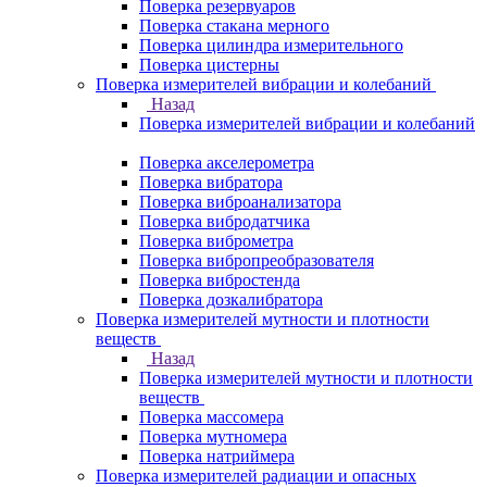
Поверка резервуаров
Поверка стакана мерного
Поверка цилиндра измерительного
Поверка цистерны
Поверка измерителей вибрации и колебаний
Назад
Поверка измерителей вибрации и колебаний
Поверка акселерометра
Поверка вибратора
Поверка виброанализатора
Поверка вибродатчика
Поверка виброметра
Поверка вибропреобразователя
Поверка вибростенда
Поверка дозкалибратора
Поверка измерителей мутности и плотности
веществ
Назад
Поверка измерителей мутности и плотности
веществ
Поверка массомера
Поверка мутномера
Поверка натриймера
Поверка измерителей радиации и опасных