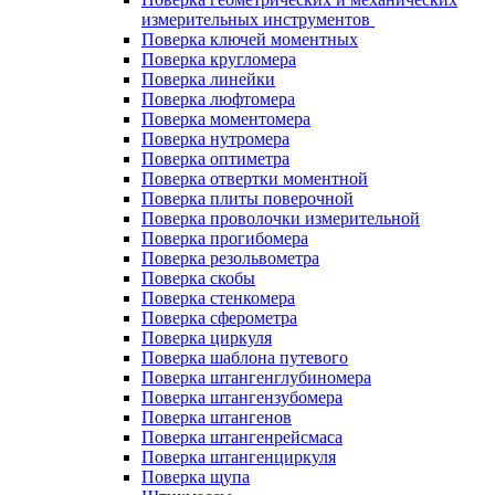
измерительных инструментов
Поверка ключей моментных
Поверка кругломера
Поверка линейки
Поверка люфтомера
Поверка моментомера
Поверка нутромера
Поверка оптиметра
Поверка отвертки моментной
Поверка плиты поверочной
Поверка проволочки измерительной
Поверка прогибомера
Поверка резольвометра
Поверка скобы
Поверка стенкомера
Поверка сферометра
Поверка циркуля
Поверка шаблона путевого
Поверка штангенглубиномера
Поверка штангензубомера
Поверка штангенов
Поверка штангенрейсмаса
Поверка штангенциркуля
Поверка щупа