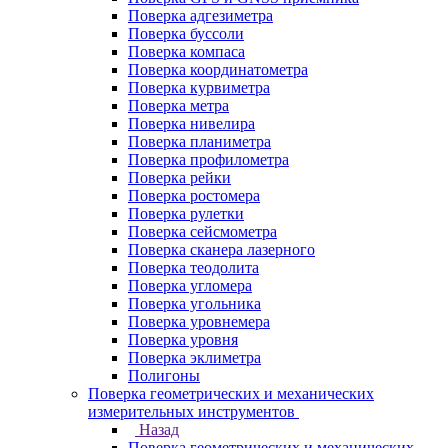
Поверка адгезиметра
Поверка буссоли
Поверка компаса
Поверка координатометра
Поверка курвиметра
Поверка метра
Поверка нивелира
Поверка планиметра
Поверка профилометра
Поверка рейки
Поверка ростомера
Поверка рулетки
Поверка сейсмометра
Поверка сканера лазерного
Поверка теодолита
Поверка угломера
Поверка угольника
Поверка уровнемера
Поверка уровня
Поверка эклиметра
Полигоны
Поверка геометрических и механических
измерительных инструментов
Назад
Поверка геометрических и механических