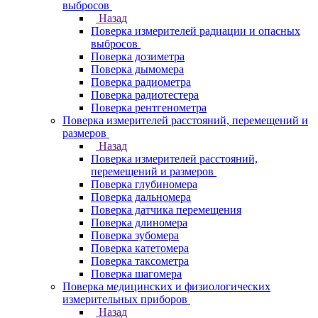
выбросов
Назад
Поверка измерителей радиации и опасных
выбросов
Поверка дозиметра
Поверка дымомера
Поверка радиометра
Поверка радиотестера
Поверка рентгенометра
Поверка измерителей расстояний, перемещений и
размеров
Назад
Поверка измерителей расстояний,
перемещений и размеров
Поверка глубиномера
Поверка дальномера
Поверка датчика перемещения
Поверка длиномера
Поверка зубомера
Поверка катетомера
Поверка таксометра
Поверка шагомера
Поверка медицинских и физиологических
измерительных приборов
Назад