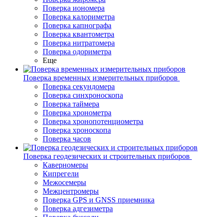
Поверка иономера
Поверка калориметра
Поверка капнографа
Поверка квантометра
Поверка нитратомера
Поверка одориметра
Еще
Поверка временных измерительных приборов
Поверка секундомера
Поверка синхроноскопа
Поверка таймера
Поверка хронометра
Поверка хронопотенциометра
Поверка хроноскопа
Поверка часов
Поверка геодезических и строительных приборов
Каверномеры
Кипрегели
Межосемеры
Межцентромеры
Поверка GPS и GNSS приемника
Поверка адгезиметра