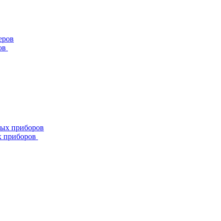
ов
х приборов