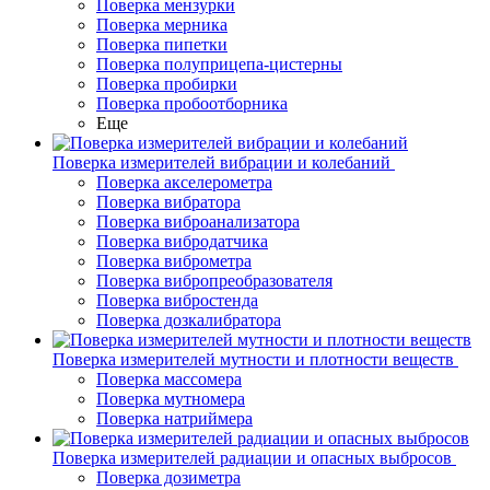
Поверка мензурки
Поверка мерника
Поверка пипетки
Поверка полуприцепа-цистерны
Поверка пробирки
Поверка пробоотборника
Еще
Поверка измерителей вибрации и колебаний
Поверка акселерометра
Поверка вибратора
Поверка виброанализатора
Поверка вибродатчика
Поверка виброметра
Поверка вибропреобразователя
Поверка вибростенда
Поверка дозкалибратора
Поверка измерителей мутности и плотности веществ
Поверка массомера
Поверка мутномера
Поверка натриймера
Поверка измерителей радиации и опасных выбросов
Поверка дозиметра