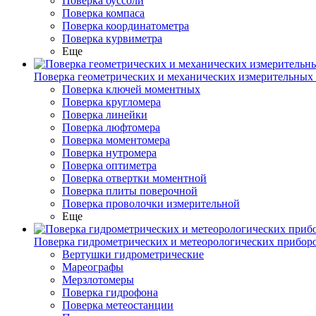
Поверка буссоли
Поверка компаса
Поверка координатометра
Поверка курвиметра
Еще
Поверка геометрических и механических измерительных
Поверка ключей моментных
Поверка кругломера
Поверка линейки
Поверка люфтомера
Поверка моментомера
Поверка нутромера
Поверка оптиметра
Поверка отвертки моментной
Поверка плиты поверочной
Поверка проволочки измерительной
Еще
Поверка гидрометрических и метеорологических прибор
Вертушки гидрометрические
Мареографы
Мерзлотомеры
Поверка гидрофона
Поверка метеостанции