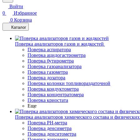
Войти
0
Избранное
0
Корзина
Каталог
Поверка анализаторов газов и жидкостей
Поверка аспиратора
Поверка ацидогастрометра
Поверка бутирометра
Поверка газоанализатора
Поверка газометра
Поверка дозатора
Поверка колонки топливораздаточной
Поверка кондуктометра
Поверка концентратомера
Поверка криостата
Еще
Поверка анализаторов химического состава и физических
Поверка PH-метра
Поверка денсиметра
Поверка денситометра
Поверка жиромера