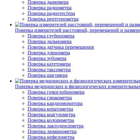
Поверка дымомера
Поверка радиометра
Поверка радиотестера
Поверка рентгенометра
Поверка измерителей расстояний, перемещений и размер
Поверка глубиномера
Поверка дальномера
Поверка датчика перемещения
Поверка длиномера
Поверка зубомера
Поверка катетомера
Поверка таксометра
Поверка шагомера
Поверка медицинских и физиологических измерительны
Поверка гемоглобиномера
Поверка глюкометра
Поверка кардиомонитора
Поверка кератометра
Поверка коагулометра
Поверка колориметра
Поверка лактоденсиметра
Поверка люминометра
Поверка нефелометра