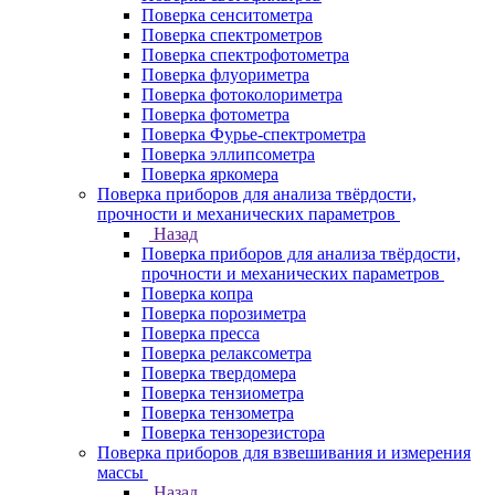
Поверка сенситометра
Поверка спектрометров
Поверка спектрофотометра
Поверка флуориметра
Поверка фотоколориметра
Поверка фотометра
Поверка Фурье-спектрометра
Поверка эллипсометра
Поверка яркомера
Поверка приборов для анализа твёрдости,
прочности и механических параметров
Назад
Поверка приборов для анализа твёрдости,
прочности и механических параметров
Поверка копра
Поверка порозиметра
Поверка пресса
Поверка релаксометра
Поверка твердомера
Поверка тензиометра
Поверка тензометра
Поверка тензорезистора
Поверка приборов для взвешивания и измерения
массы
Назад