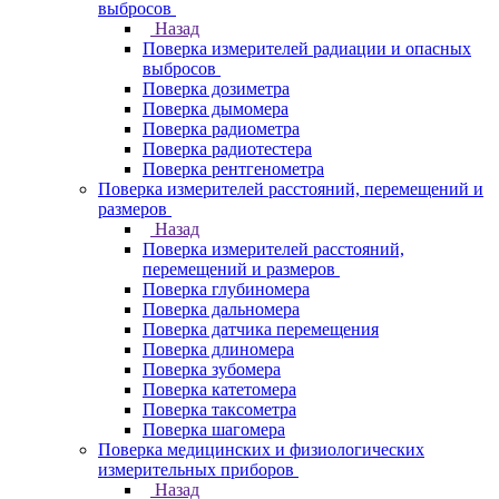
выбросов
Назад
Поверка измерителей радиации и опасных
выбросов
Поверка дозиметра
Поверка дымомера
Поверка радиометра
Поверка радиотестера
Поверка рентгенометра
Поверка измерителей расстояний, перемещений и
размеров
Назад
Поверка измерителей расстояний,
перемещений и размеров
Поверка глубиномера
Поверка дальномера
Поверка датчика перемещения
Поверка длиномера
Поверка зубомера
Поверка катетомера
Поверка таксометра
Поверка шагомера
Поверка медицинских и физиологических
измерительных приборов
Назад