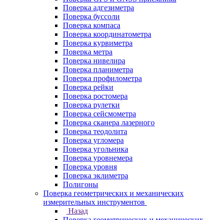
Поверка адгезиметра
Поверка буссоли
Поверка компаса
Поверка координатометра
Поверка курвиметра
Поверка метра
Поверка нивелира
Поверка планиметра
Поверка профилометра
Поверка рейки
Поверка ростомера
Поверка рулетки
Поверка сейсмометра
Поверка сканера лазерного
Поверка теодолита
Поверка угломера
Поверка угольника
Поверка уровнемера
Поверка уровня
Поверка эклиметра
Полигоны
Поверка геометрических и механических
измерительных инструментов
Назад
Поверка геометрических и механических