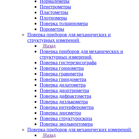
Нормалемеры
Пенетрометры
Пластометры
Плотномеры
Поверка толщиномера
Порометры
Поверка приборов для механических и
структурных измерений
Назад
Поверка приборов для механических и
структурных измерений
Поверка гистерезисографа
Поверка гониометра
Поверка гравиметра
Поверка гриндометра
Поверка дилатометра
Поверка диоптриметра
Поверка дифрактометра
Поверка диэлькометра
Поверка интерферометра
Поверка линзметра
Поверка структуроскопа
Поверка эвольвентомера
Поверка приборов для механических измерений
Назад