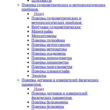
Штихмассы
Поверка гидрометрических и метеорологических
приборов
Назад
Поверка гидрометрических и
метеорологических приборов
Вертушки гидрометрические
Мареографы
Мерзлотомеры
Поверка гидрофона
Поверка метеостанции
Поверка метроштока
Поверка осадкомера
Поверка перепадометра
Поверка пиранометра
Поверка пиргелиометра
Поверка плювиографа
Эхолоты
Поверка датчиков и измерителей физических
параметров
Назад
Поверка датчиков и измерителей
физических параметров
Поверка белизномера
Поверка белкомера