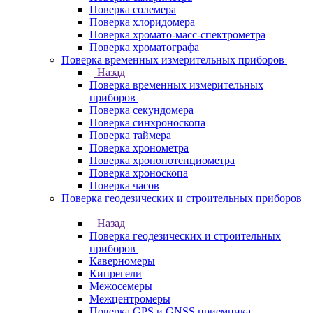
Поверка солемера
Поверка хлоридомера
Поверка хромато-масс-спектрометра
Поверка хроматографа
Поверка временных измерительных приборов
Назад
Поверка временных измерительных
приборов
Поверка секундомера
Поверка синхроноскопа
Поверка таймера
Поверка хронометра
Поверка хронопотенциометра
Поверка хроноскопа
Поверка часов
Поверка геодезических и строительных приборов
Назад
Поверка геодезических и строительных
приборов
Каверномеры
Кипрегели
Межосемеры
Межцентромеры
Поверка GPS и GNSS приемника