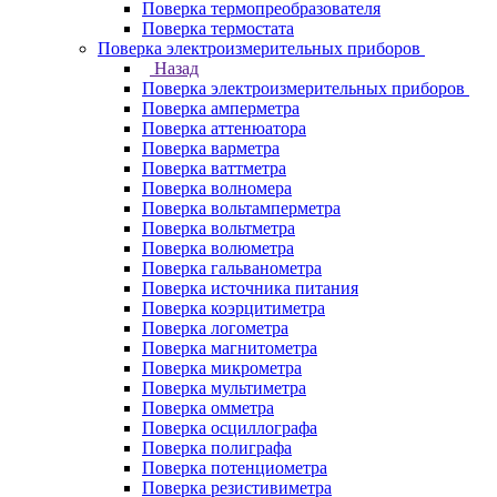
Поверка термопреобразователя
Поверка термостата
Поверка электроизмерительных приборов
Назад
Поверка электроизмерительных приборов
Поверка амперметра
Поверка аттенюатора
Поверка варметра
Поверка ваттметра
Поверка волномера
Поверка вольтамперметра
Поверка вольтметра
Поверка волюметра
Поверка гальванометра
Поверка источника питания
Поверка коэрцитиметра
Поверка логометра
Поверка магнитометра
Поверка микрометра
Поверка мультиметра
Поверка омметра
Поверка осциллографа
Поверка полиграфа
Поверка потенциометра
Поверка резистивиметра