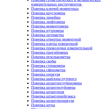
измерительных инструментов
Поверка ключей моментных
Поверка кругломера
Поверка линейки
Поверка люфтомера
Поверка моментомера
Поверка нутромера
Поверка оптиметра
Поверка отвертки моментной
Поверка плиты поверочной
Поверка проволочки измерительной
Поверка прогибомера
Поверка резольвометра
Поверка скобы
Поверка стенкомера
Поверка сферометра
Поверка циркуля
Поверка шаблона путевого
Поверка штангенглубиномера
Поверка штангензубомера
Поверка штангенов
Поверка штангенрейсмаса
Поверка штангенциркуля
Поверка щупа