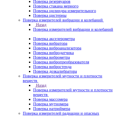
Поверка резервуаров
Поверка стакана мерного
Поверка цилиндра измерительного
Поверка цистерны
Поверка измерителей вибрации и колебаний
Назад
Поверка измерителей вибрации и колебаний
Поверка акселерометра
Поверка вибратора
Поверка виброанализатора
Поверка вибродатчика
Поверка виброметра
Поверка вибропреобразователя
Поверка вибростенда
Поверка дозкалибратора
Поверка измерителей мутности и плотности
веществ
Назад
Поверка измерителей мутности и плотности
веществ
Поверка массомера
Поверка мутномера
Поверка натриймера
Поверка измерителей радиации и опасных