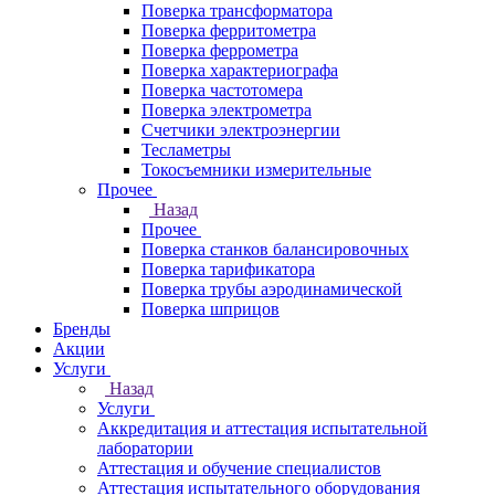
Поверка трансформатора
Поверка ферритометра
Поверка феррометра
Поверка характериографа
Поверка частотомера
Поверка электрометра
Счетчики электроэнергии
Тесламетры
Токосъемники измерительные
Прочее
Назад
Прочее
Поверка станков балансировочных
Поверка тарификатора
Поверка трубы аэродинамической
Поверка шприцов
Бренды
Акции
Услуги
Назад
Услуги
Аккредитация и аттестация испытательной
лаборатории
Аттестация и обучение специалистов
Аттестация испытательного оборудования