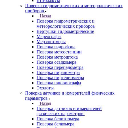
Штихмассы
Поверка гидрометрических и метеорологических
приборов
Назад
Поверка гидрометрических и
метеорологических приборов
Вертушки гидрометрические
Мареографы
Мерзлотомеры
Поверка гидрофона
Поверка метеостанции
Поверка метроштока
Поверка осадкомера
Поверка перепадометра
Поверка пиранометра
Поверка пиргелиометра
Поверка плювиографа
Эхолоты
Поверка датчиков и измерителей физических
параметров
Назад
Поверка датчиков и измерителей
физических параметров
Поверка белизномера
Поверка белкомера