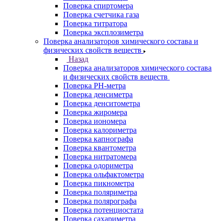
Поверка спиртомера
Поверка счетчика газа
Поверка титратора
Поверка эксплозиметра
Поверка анализаторов химического состава и
физических свойств веществ
Назад
Поверка анализаторов химического состава
и физических свойств веществ
Поверка PH-метра
Поверка денсиметра
Поверка денситометра
Поверка жиромера
Поверка иономера
Поверка калориметра
Поверка капнографа
Поверка квантометра
Поверка нитратомера
Поверка одориметра
Поверка ольфактометра
Поверка пикнометра
Поверка поляриметра
Поверка полярографа
Поверка потенциостата
Поверка сахариметра