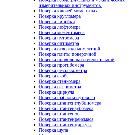
измерительных инструментов
Поверка ключей моментных
Поверка кругломера
Поверка линейки
Поверка люфтомера
Поверка моментомера
Поверка нутромера
Поверка оптиметра
Поверка отвертки моментной
Поверка плиты поверочной
Поверка проволочки измерительной
Поверка прогибомера
Поверка резольвометра
Поверка скобы
Поверка стенкомера
Поверка сферометра
Поверка циркуля
Поверка шаблона путевого
Поверка штангенглубиномера
Поверка штангензубомера
Поверка штангенов
Поверка штангенрейсмаса
Поверка штангенциркуля
Поверка щупа