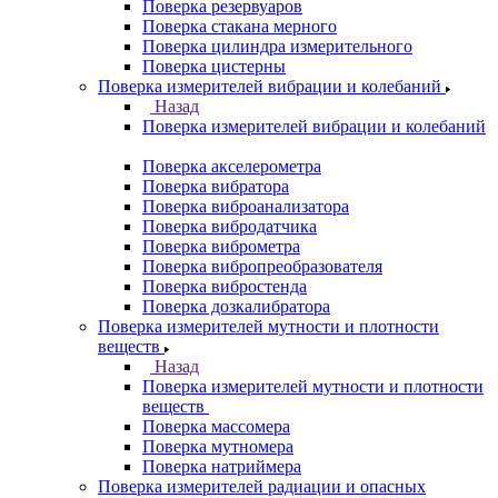
Поверка резервуаров
Поверка стакана мерного
Поверка цилиндра измерительного
Поверка цистерны
Поверка измерителей вибрации и колебаний
Назад
Поверка измерителей вибрации и колебаний
Поверка акселерометра
Поверка вибратора
Поверка виброанализатора
Поверка вибродатчика
Поверка виброметра
Поверка вибропреобразователя
Поверка вибростенда
Поверка дозкалибратора
Поверка измерителей мутности и плотности
веществ
Назад
Поверка измерителей мутности и плотности
веществ
Поверка массомера
Поверка мутномера
Поверка натриймера
Поверка измерителей радиации и опасных