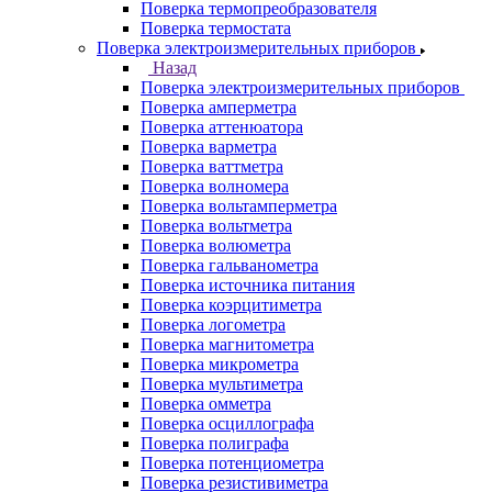
Поверка термопреобразователя
Поверка термостата
Поверка электроизмерительных приборов
Назад
Поверка электроизмерительных приборов
Поверка амперметра
Поверка аттенюатора
Поверка варметра
Поверка ваттметра
Поверка волномера
Поверка вольтамперметра
Поверка вольтметра
Поверка волюметра
Поверка гальванометра
Поверка источника питания
Поверка коэрцитиметра
Поверка логометра
Поверка магнитометра
Поверка микрометра
Поверка мультиметра
Поверка омметра
Поверка осциллографа
Поверка полиграфа
Поверка потенциометра
Поверка резистивиметра