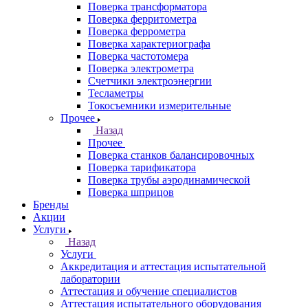
Поверка трансформатора
Поверка ферритометра
Поверка феррометра
Поверка характериографа
Поверка частотомера
Поверка электрометра
Счетчики электроэнергии
Тесламетры
Токосъемники измерительные
Прочее
Назад
Прочее
Поверка станков балансировочных
Поверка тарификатора
Поверка трубы аэродинамической
Поверка шприцов
Бренды
Акции
Услуги
Назад
Услуги
Аккредитация и аттестация испытательной
лаборатории
Аттестация и обучение специалистов
Аттестация испытательного оборудования