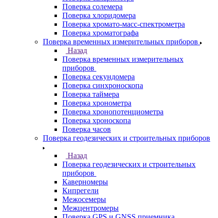
Поверка солемера
Поверка хлоридомера
Поверка хромато-масс-спектрометра
Поверка хроматографа
Поверка временных измерительных приборов
Назад
Поверка временных измерительных
приборов
Поверка секундомера
Поверка синхроноскопа
Поверка таймера
Поверка хронометра
Поверка хронопотенциометра
Поверка хроноскопа
Поверка часов
Поверка геодезических и строительных приборов
Назад
Поверка геодезических и строительных
приборов
Каверномеры
Кипрегели
Межосемеры
Межцентромеры
Поверка GPS и GNSS приемника