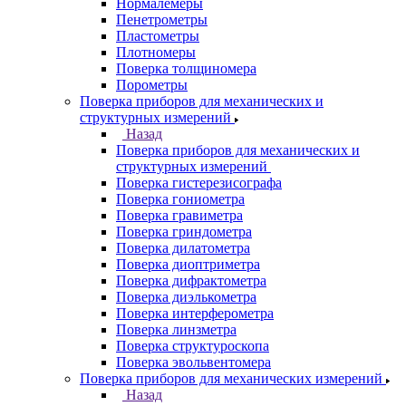
Нормалемеры
Пенетрометры
Пластометры
Плотномеры
Поверка толщиномера
Порометры
Поверка приборов для механических и
структурных измерений
Назад
Поверка приборов для механических и
структурных измерений
Поверка гистерезисографа
Поверка гониометра
Поверка гравиметра
Поверка гриндометра
Поверка дилатометра
Поверка диоптриметра
Поверка дифрактометра
Поверка диэлькометра
Поверка интерферометра
Поверка линзметра
Поверка структуроскопа
Поверка эвольвентомера
Поверка приборов для механических измерений
Назад