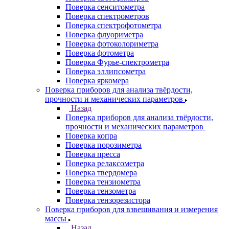
Поверка сенситометра
Поверка спектрометров
Поверка спектрофотометра
Поверка флуориметра
Поверка фотоколориметра
Поверка фотометра
Поверка Фурье-спектрометра
Поверка эллипсометра
Поверка яркомера
Поверка приборов для анализа твёрдости,
прочности и механических параметров
Назад
Поверка приборов для анализа твёрдости,
прочности и механических параметров
Поверка копра
Поверка порозиметра
Поверка пресса
Поверка релаксометра
Поверка твердомера
Поверка тензиометра
Поверка тензометра
Поверка тензорезистора
Поверка приборов для взвешивания и измерения
массы
Назад