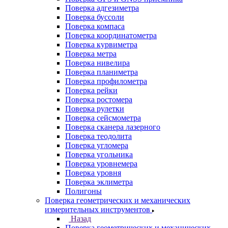
Поверка адгезиметра
Поверка буссоли
Поверка компаса
Поверка координатометра
Поверка курвиметра
Поверка метра
Поверка нивелира
Поверка планиметра
Поверка профилометра
Поверка рейки
Поверка ростомера
Поверка рулетки
Поверка сейсмометра
Поверка сканера лазерного
Поверка теодолита
Поверка угломера
Поверка угольника
Поверка уровнемера
Поверка уровня
Поверка эклиметра
Полигоны
Поверка геометрических и механических
измерительных инструментов
Назад
Поверка геометрических и механических