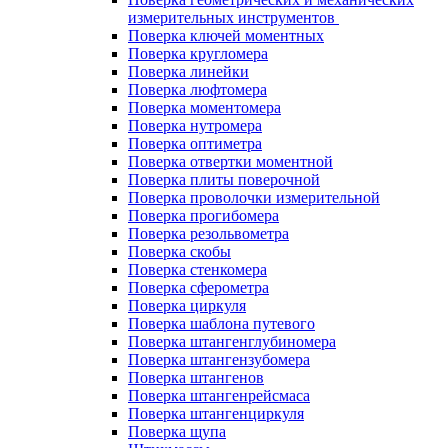
измерительных инструментов
Поверка ключей моментных
Поверка кругломера
Поверка линейки
Поверка люфтомера
Поверка моментомера
Поверка нутромера
Поверка оптиметра
Поверка отвертки моментной
Поверка плиты поверочной
Поверка проволочки измерительной
Поверка прогибомера
Поверка резольвометра
Поверка скобы
Поверка стенкомера
Поверка сферометра
Поверка циркуля
Поверка шаблона путевого
Поверка штангенглубиномера
Поверка штангензубомера
Поверка штангенов
Поверка штангенрейсмаса
Поверка штангенциркуля
Поверка щупа