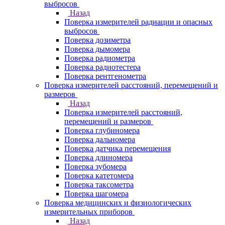
выбросов
Назад
Поверка измерителей радиации и опасных
выбросов
Поверка дозиметра
Поверка дымомера
Поверка радиометра
Поверка радиотестера
Поверка рентгенометра
Поверка измерителей расстояний, перемещений и
размеров
Назад
Поверка измерителей расстояний,
перемещений и размеров
Поверка глубиномера
Поверка дальномера
Поверка датчика перемещения
Поверка длиномера
Поверка зубомера
Поверка катетомера
Поверка таксометра
Поверка шагомера
Поверка медицинских и физиологических
измерительных приборов
Назад