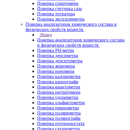
Поверка спиртомера
Поверка счетчика газа
Поверка титратора
Поверка эксплозиметра
Поверка анализаторов химического состава и
физических свойств веществ
Назад
Поверка анализаторов химического состава
и физических свойств веществ
Поверка PH-метра
Поверка денсиметра
Поверка денситометра
Поверка жиромера
Поверка иономера
Поверка калориметра
Поверка капнографа
Поверка квантометра
Поверка нитратомера
Поверка одориметра
Поверка ольфактометра
Поверка пикнометра
Поверка поляриметра
Поверка полярографа
Поверка потенциостата
Поверка сахариметра