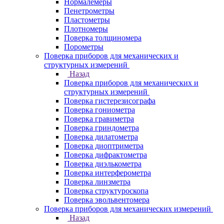
Нормалемеры
Пенетрометры
Пластометры
Плотномеры
Поверка толщиномера
Порометры
Поверка приборов для механических и
структурных измерений
Назад
Поверка приборов для механических и
структурных измерений
Поверка гистерезисографа
Поверка гониометра
Поверка гравиметра
Поверка гриндометра
Поверка дилатометра
Поверка диоптриметра
Поверка дифрактометра
Поверка диэлькометра
Поверка интерферометра
Поверка линзметра
Поверка структуроскопа
Поверка эвольвентомера
Поверка приборов для механических измерений
Назад