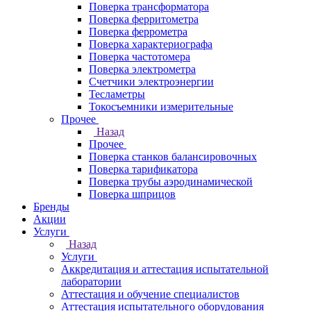
Поверка трансформатора
Поверка ферритометра
Поверка феррометра
Поверка характериографа
Поверка частотомера
Поверка электрометра
Счетчики электроэнергии
Тесламетры
Токосъемники измерительные
Прочее
Назад
Прочее
Поверка станков балансировочных
Поверка тарификатора
Поверка трубы аэродинамической
Поверка шприцов
Бренды
Акции
Услуги
Назад
Услуги
Аккредитация и аттестация испытательной
лаборатории
Аттестация и обучение специалистов
Аттестация испытательного оборудования