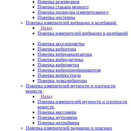
Поверка резервуаров
Поверка стакана мерного
Поверка цилиндра измерительного
Поверка цистерны
Поверка измерителей вибрации и колебаний
Назад
Поверка измерителей вибрации и колебаний
Поверка акселерометра
Поверка вибратора
Поверка виброанализатора
Поверка вибродатчика
Поверка виброметра
Поверка вибропреобразователя
Поверка вибростенда
Поверка дозкалибратора
Поверка измерителей мутности и плотности
веществ
Назад
Поверка измерителей мутности и плотности
веществ
Поверка массомера
Поверка мутномера
Поверка натриймера
Поверка измерителей радиации и опасных