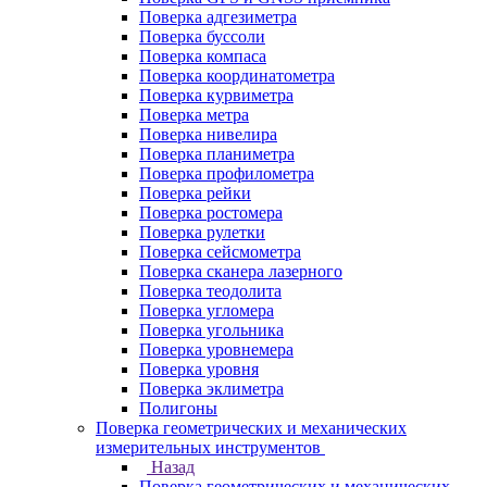
Поверка адгезиметра
Поверка буссоли
Поверка компаса
Поверка координатометра
Поверка курвиметра
Поверка метра
Поверка нивелира
Поверка планиметра
Поверка профилометра
Поверка рейки
Поверка ростомера
Поверка рулетки
Поверка сейсмометра
Поверка сканера лазерного
Поверка теодолита
Поверка угломера
Поверка угольника
Поверка уровнемера
Поверка уровня
Поверка эклиметра
Полигоны
Поверка геометрических и механических
измерительных инструментов
Назад
Поверка геометрических и механических