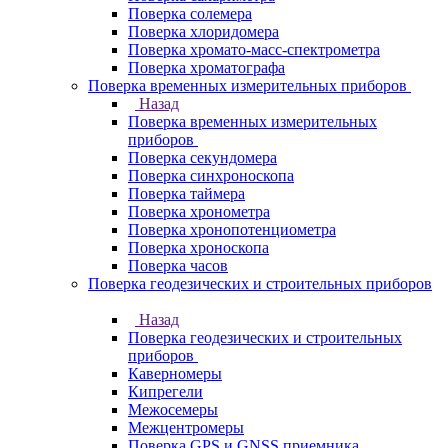
Поверка солемера
Поверка хлоридомера
Поверка хромато-масс-спектрометра
Поверка хроматографа
Поверка временных измерительных приборов
Назад
Поверка временных измерительных
приборов
Поверка секундомера
Поверка синхроноскопа
Поверка таймера
Поверка хронометра
Поверка хронопотенциометра
Поверка хроноскопа
Поверка часов
Поверка геодезических и строительных приборов
Назад
Поверка геодезических и строительных
приборов
Каверномеры
Кипрегели
Межосемеры
Межцентромеры
Поверка GPS и GNSS приемника