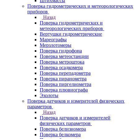
Штихмассы
Поверка гидрометрических и метеорологических
приборов
Назад
Поверка гидрометрических и
метеорологических приборов
Вертушки гидрометрические
Мареографы
Мерзлотомеры
Поверка гидрофона
Поверка метеостанции
Поверка метроштока
Поверка осадкомера
Поверка перепадометра
Поверка пиранометра
Поверка пиргелиометра
Поверка плювиографа
Эхолоты
Поверка датчиков и измерителей физических
параметров
Назад
Поверка датчиков и измерителей
физических параметров
Поверка белизномера
Поверка белкомера