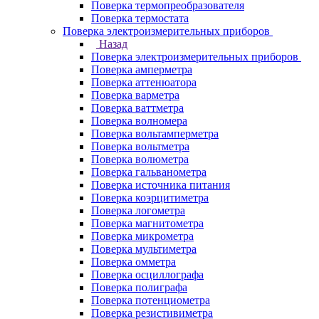
Поверка термопреобразователя
Поверка термостата
Поверка электроизмерительных приборов
Назад
Поверка электроизмерительных приборов
Поверка амперметра
Поверка аттенюатора
Поверка варметра
Поверка ваттметра
Поверка волномера
Поверка вольтамперметра
Поверка вольтметра
Поверка волюметра
Поверка гальванометра
Поверка источника питания
Поверка коэрцитиметра
Поверка логометра
Поверка магнитометра
Поверка микрометра
Поверка мультиметра
Поверка омметра
Поверка осциллографа
Поверка полиграфа
Поверка потенциометра
Поверка резистивиметра