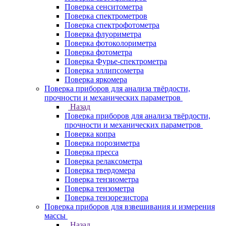
Поверка сенситометра
Поверка спектрометров
Поверка спектрофотометра
Поверка флуориметра
Поверка фотоколориметра
Поверка фотометра
Поверка Фурье-спектрометра
Поверка эллипсометра
Поверка яркомера
Поверка приборов для анализа твёрдости,
прочности и механических параметров
Назад
Поверка приборов для анализа твёрдости,
прочности и механических параметров
Поверка копра
Поверка порозиметра
Поверка пресса
Поверка релаксометра
Поверка твердомера
Поверка тензиометра
Поверка тензометра
Поверка тензорезистора
Поверка приборов для взвешивания и измерения
массы
Назад