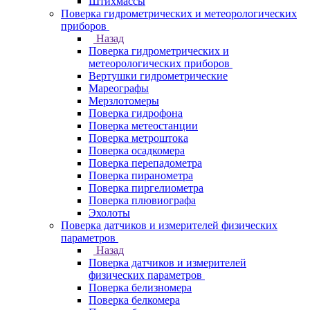
Штихмассы
Поверка гидрометрических и метеорологических
приборов
Назад
Поверка гидрометрических и
метеорологических приборов
Вертушки гидрометрические
Мареографы
Мерзлотомеры
Поверка гидрофона
Поверка метеостанции
Поверка метроштока
Поверка осадкомера
Поверка перепадометра
Поверка пиранометра
Поверка пиргелиометра
Поверка плювиографа
Эхолоты
Поверка датчиков и измерителей физических
параметров
Назад
Поверка датчиков и измерителей
физических параметров
Поверка белизномера
Поверка белкомера