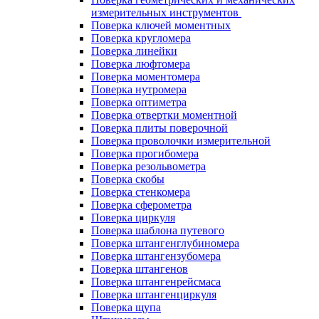
измерительных инструментов
Поверка ключей моментных
Поверка кругломера
Поверка линейки
Поверка люфтомера
Поверка моментомера
Поверка нутромера
Поверка оптиметра
Поверка отвертки моментной
Поверка плиты поверочной
Поверка проволочки измерительной
Поверка прогибомера
Поверка резольвометра
Поверка скобы
Поверка стенкомера
Поверка сферометра
Поверка циркуля
Поверка шаблона путевого
Поверка штангенглубиномера
Поверка штангензубомера
Поверка штангенов
Поверка штангенрейсмаса
Поверка штангенциркуля
Поверка щупа