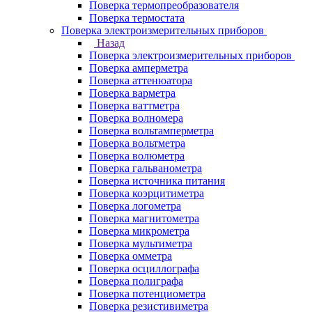
Поверка термопреобразователя
Поверка термостата
Поверка электроизмерительных приборов
Назад
Поверка электроизмерительных приборов
Поверка амперметра
Поверка аттенюатора
Поверка варметра
Поверка ваттметра
Поверка волномера
Поверка вольтамперметра
Поверка вольтметра
Поверка волюметра
Поверка гальванометра
Поверка источника питания
Поверка коэрцитиметра
Поверка логометра
Поверка магнитометра
Поверка микрометра
Поверка мультиметра
Поверка омметра
Поверка осциллографа
Поверка полиграфа
Поверка потенциометра
Поверка резистивиметра