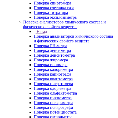
Поверка спиртомера
Поверка счетчика газа
Поверка титратора
Поверка эксплозиметра
Поверка анализаторов химического состава и
физических свойств веществ
Назад
Поверка анализаторов химического состава
и физических свойств веществ
Поверка PH-метра
Поверка денсиметра
Поверка денситометра
Поверка жиромера
Поверка иономера
Поверка калориметра
Поверка капнографа
Поверка квантометра
Поверка нитратомера
Поверка одориметра
Поверка ольфактометра
Поверка пикнометра
Поверка поляриметра
Поверка полярографа
Поверка потенциостата
Поверка сахариметра