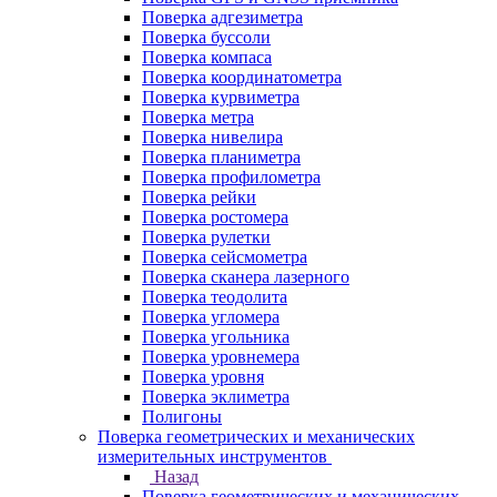
Поверка адгезиметра
Поверка буссоли
Поверка компаса
Поверка координатометра
Поверка курвиметра
Поверка метра
Поверка нивелира
Поверка планиметра
Поверка профилометра
Поверка рейки
Поверка ростомера
Поверка рулетки
Поверка сейсмометра
Поверка сканера лазерного
Поверка теодолита
Поверка угломера
Поверка угольника
Поверка уровнемера
Поверка уровня
Поверка эклиметра
Полигоны
Поверка геометрических и механических
измерительных инструментов
Назад
Поверка геометрических и механических