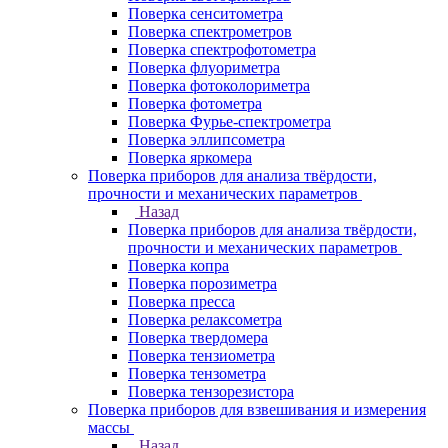
Поверка сенситометра
Поверка спектрометров
Поверка спектрофотометра
Поверка флуориметра
Поверка фотоколориметра
Поверка фотометра
Поверка Фурье-спектрометра
Поверка эллипсометра
Поверка яркомера
Поверка приборов для анализа твёрдости,
прочности и механических параметров
Назад
Поверка приборов для анализа твёрдости,
прочности и механических параметров
Поверка копра
Поверка порозиметра
Поверка пресса
Поверка релаксометра
Поверка твердомера
Поверка тензиометра
Поверка тензометра
Поверка тензорезистора
Поверка приборов для взвешивания и измерения
массы
Назад