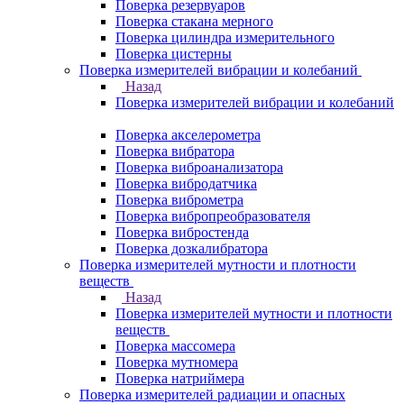
Поверка резервуаров
Поверка стакана мерного
Поверка цилиндра измерительного
Поверка цистерны
Поверка измерителей вибрации и колебаний
Назад
Поверка измерителей вибрации и колебаний
Поверка акселерометра
Поверка вибратора
Поверка виброанализатора
Поверка вибродатчика
Поверка виброметра
Поверка вибропреобразователя
Поверка вибростенда
Поверка дозкалибратора
Поверка измерителей мутности и плотности
веществ
Назад
Поверка измерителей мутности и плотности
веществ
Поверка массомера
Поверка мутномера
Поверка натриймера
Поверка измерителей радиации и опасных