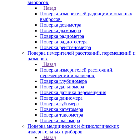
выбросов
Назад
Поверка измерителей радиации и опасных
выбросов
Поверка дозиметра
Поверка дымомера
Поверка радиометра
Поверка радиотестера
Поверка рентгенометра
Поверка измерителей расстояний, перемещений и
размеров
Назад
Поверка измерителей расстояний,
перемещений и размеров
Поверка глубиномера
Поверка дальномера
Поверка датчика перемещения
Поверка длиномера
Поверка зубомера
Поверка катетомера
Поверка таксометра
Поверка шагомера
Поверка медицинских и физиологических
измерительных приборов
Назад