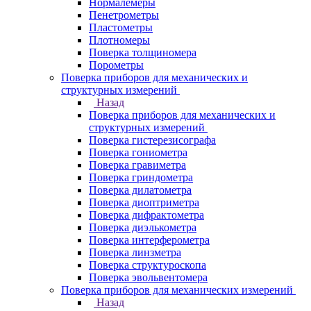
Нормалемеры
Пенетрометры
Пластометры
Плотномеры
Поверка толщиномера
Порометры
Поверка приборов для механических и
структурных измерений
Назад
Поверка приборов для механических и
структурных измерений
Поверка гистерезисографа
Поверка гониометра
Поверка гравиметра
Поверка гриндометра
Поверка дилатометра
Поверка диоптриметра
Поверка дифрактометра
Поверка диэлькометра
Поверка интерферометра
Поверка линзметра
Поверка структуроскопа
Поверка эвольвентомера
Поверка приборов для механических измерений
Назад