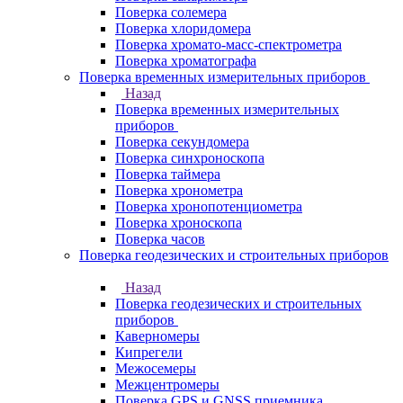
Поверка солемера
Поверка хлоридомера
Поверка хромато-масс-спектрометра
Поверка хроматографа
Поверка временных измерительных приборов
Назад
Поверка временных измерительных
приборов
Поверка секундомера
Поверка синхроноскопа
Поверка таймера
Поверка хронометра
Поверка хронопотенциометра
Поверка хроноскопа
Поверка часов
Поверка геодезических и строительных приборов
Назад
Поверка геодезических и строительных
приборов
Каверномеры
Кипрегели
Межосемеры
Межцентромеры
Поверка GPS и GNSS приемника