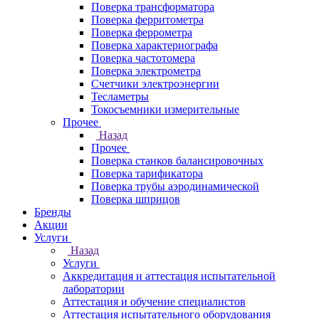
Поверка трансформатора
Поверка ферритометра
Поверка феррометра
Поверка характериографа
Поверка частотомера
Поверка электрометра
Счетчики электроэнергии
Тесламетры
Токосъемники измерительные
Прочее
Назад
Прочее
Поверка станков балансировочных
Поверка тарификатора
Поверка трубы аэродинамической
Поверка шприцов
Бренды
Акции
Услуги
Назад
Услуги
Аккредитация и аттестация испытательной
лаборатории
Аттестация и обучение специалистов
Аттестация испытательного оборудования