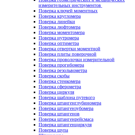
измерительных инструментов
Поверка ключей моментных
Поверка кругломера
Поверка линейки
Поверка люфтомера
Поверка моментомера
Поверка нутромера
Поверка оптиметра
Поверка отвертки моментной
Поверка плиты поверочной
Поверка проволочки измерительной
Поверка прогибомера
Поверка резольвометра
Поверка скобы
Поверка стенкомера
Поверка сферометра
Поверка циркуля
Поверка шаблона путевого
Поверка штангенглубиномера
Поверка штангензубомера
Поверка штангенов
Поверка штангенрейсмаса
Поверка штангенциркуля
Поверка щупа