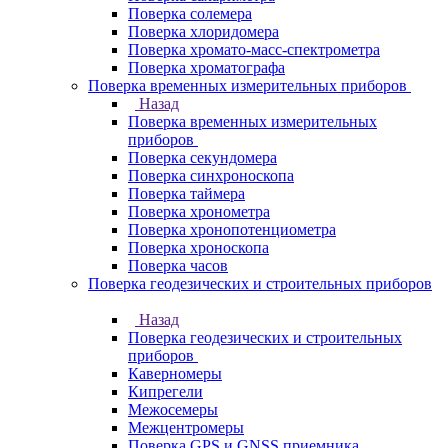
Поверка солемера
Поверка хлоридомера
Поверка хромато-масс-спектрометра
Поверка хроматографа
Поверка временных измерительных приборов
Назад
Поверка временных измерительных
приборов
Поверка секундомера
Поверка синхроноскопа
Поверка таймера
Поверка хронометра
Поверка хронопотенциометра
Поверка хроноскопа
Поверка часов
Поверка геодезических и строительных приборов
Назад
Поверка геодезических и строительных
приборов
Каверномеры
Кипрегели
Межосемеры
Межцентромеры
Поверка GPS и GNSS приемника