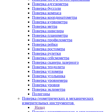
Поверка адгезиметра
Поверка буссоли
Поверка компаса
Поверка координатометра
Поверка курвиметра
Поверка метра
Поверка нивелира
Поверка планиметра
Поверка профилометра
Поверка рейки
Поверка ростомера
Поверка рулетки
Поверка сейсмометра
Поверка сканера лазерного
Поверка теодолита
Поверка угломера
Поверка угольника
Поверка уровнемера
Поверка уровня
Поверка эклиметра
Полигоны
Поверка геометрических и механических
измерительных инструментов
Назад
Поверка геометрических и механических