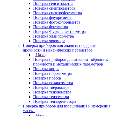
Поверка сенситометра
Поверка спектрометров
Поверка спектрофотометра
Поверка флуориметра
Поверка фотоколориметра
Поверка фотометра
Поверка Фурье-спектрометра
Поверка эллипсометра
Поверка яркомера
Поверка приборов для анализа твёрдости,
прочности и механических параметров
Назад
Поверка приборов для анализа твёрдости,
прочности и механических параметров
Поверка копра
Поверка порозиметра
Поверка пресса
Поверка релаксометра
Поверка твердомера
Поверка тензиометра
Поверка тензометра
Поверка тензорезистора
Поверка приборов для взвешивания и измерения
массы
Назад