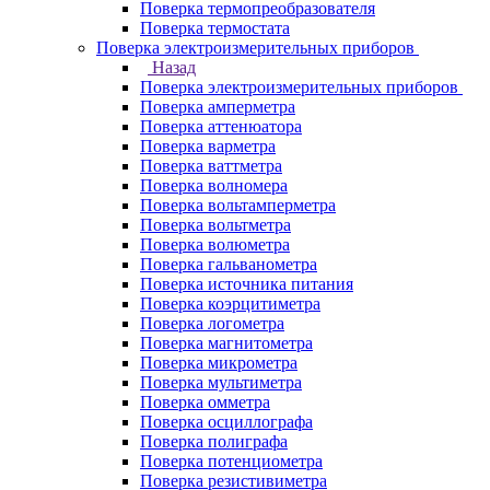
Поверка термопреобразователя
Поверка термостата
Поверка электроизмерительных приборов
Назад
Поверка электроизмерительных приборов
Поверка амперметра
Поверка аттенюатора
Поверка варметра
Поверка ваттметра
Поверка волномера
Поверка вольтамперметра
Поверка вольтметра
Поверка волюметра
Поверка гальванометра
Поверка источника питания
Поверка коэрцитиметра
Поверка логометра
Поверка магнитометра
Поверка микрометра
Поверка мультиметра
Поверка омметра
Поверка осциллографа
Поверка полиграфа
Поверка потенциометра
Поверка резистивиметра