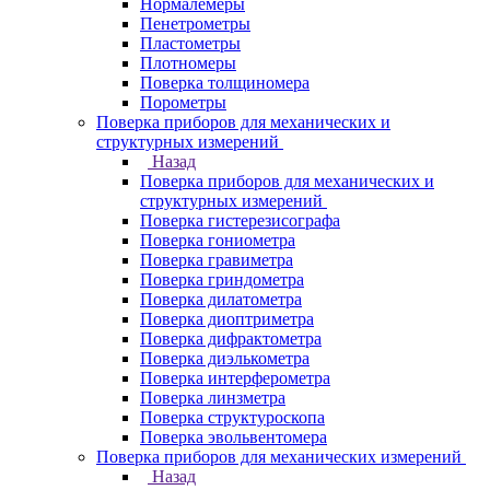
Нормалемеры
Пенетрометры
Пластометры
Плотномеры
Поверка толщиномера
Порометры
Поверка приборов для механических и
структурных измерений
Назад
Поверка приборов для механических и
структурных измерений
Поверка гистерезисографа
Поверка гониометра
Поверка гравиметра
Поверка гриндометра
Поверка дилатометра
Поверка диоптриметра
Поверка дифрактометра
Поверка диэлькометра
Поверка интерферометра
Поверка линзметра
Поверка структуроскопа
Поверка эвольвентомера
Поверка приборов для механических измерений
Назад