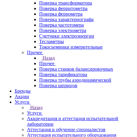
Поверка трансформатора
Поверка ферритометра
Поверка феррометра
Поверка характериографа
Поверка частотомера
Поверка электрометра
Счетчики электроэнергии
Тесламетры
Токосъемники измерительные
Прочее
Назад
Прочее
Поверка станков балансировочных
Поверка тарификатора
Поверка трубы аэродинамической
Поверка шприцов
Бренды
Акции
Услуги
Назад
Услуги
Аккредитация и аттестация испытательной
лаборатории
Аттестация и обучение специалистов
Аттестация испытательного оборудования