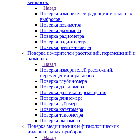
выбросов
Назад
Поверка измерителей радиации и опасных
выбросов
Поверка дозиметра
Поверка дымомера
Поверка радиометра
Поверка радиотестера
Поверка рентгенометра
Поверка измерителей расстояний, перемещений и
размеров
Назад
Поверка измерителей расстояний,
перемещений и размеров
Поверка глубиномера
Поверка дальномера
Поверка датчика перемещения
Поверка длиномера
Поверка зубомера
Поверка катетомера
Поверка таксометра
Поверка шагомера
Поверка медицинских и физиологических
измерительных приборов
Назад