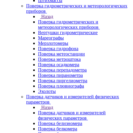
Штихмассы
Поверка гидрометрических и метеорологических
приборов
Назад
Поверка гидрометрических и
метеорологических приборов
Вертушки гидрометрические
Мареографы
Мерзлотомеры
Поверка гидрофона
Поверка метеостанции
Поверка метроштока
Поверка осадкомера
Поверка перепадометра
Поверка пиранометра
Поверка пиргелиометра
Поверка плювиографа
Эхолоты
Поверка датчиков и измерителей физических
параметров
Назад
Поверка датчиков и измерителей
физических параметров
Поверка белизномера
Поверка белкомера