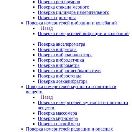
Поверка резервуаров
Поверка стакана мерного
Поверка цилиндра измерительного
Поверка цистерны
Поверка измерителей вибрации и колебаний
Назад
Поверка измерителей вибрации и колебаний
Поверка акселерометра
Поверка вибратора
Поверка виброанализатора
Поверка вибродатчика
Поверка виброметра
Поверка вибропреобразователя
Поверка вибростенда
Поверка дозкалибратора
Поверка измерителей мутности и плотности
веществ
Назад
Поверка измерителей мутности и плотности
веществ
Поверка массомера
Поверка мутномера
Поверка натриймера
Поверка измерителей радиации и опасных