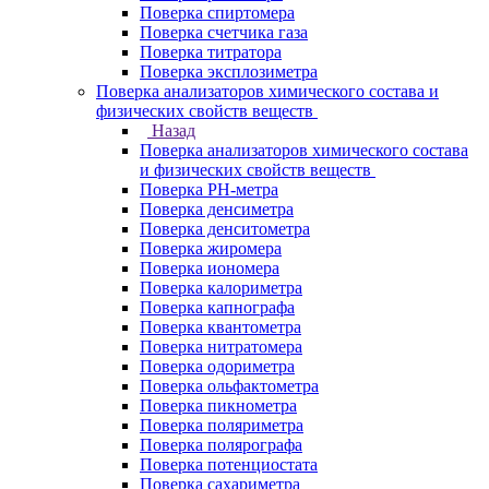
Поверка спиртомера
Поверка счетчика газа
Поверка титратора
Поверка эксплозиметра
Поверка анализаторов химического состава и
физических свойств веществ
Назад
Поверка анализаторов химического состава
и физических свойств веществ
Поверка PH-метра
Поверка денсиметра
Поверка денситометра
Поверка жиромера
Поверка иономера
Поверка калориметра
Поверка капнографа
Поверка квантометра
Поверка нитратомера
Поверка одориметра
Поверка ольфактометра
Поверка пикнометра
Поверка поляриметра
Поверка полярографа
Поверка потенциостата
Поверка сахариметра