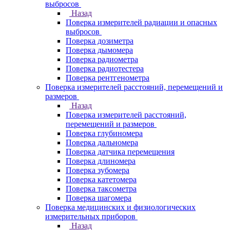
выбросов
Назад
Поверка измерителей радиации и опасных
выбросов
Поверка дозиметра
Поверка дымомера
Поверка радиометра
Поверка радиотестера
Поверка рентгенометра
Поверка измерителей расстояний, перемещений и
размеров
Назад
Поверка измерителей расстояний,
перемещений и размеров
Поверка глубиномера
Поверка дальномера
Поверка датчика перемещения
Поверка длиномера
Поверка зубомера
Поверка катетомера
Поверка таксометра
Поверка шагомера
Поверка медицинских и физиологических
измерительных приборов
Назад