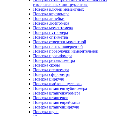
измерительных инструментов
Поверка ключей моментных
Поверка кругломера
Поверка линейки
Поверка люфтомера
Поверка моментомера
Поверка нутромера
Поверка оптиметра
Поверка отвертки моментной
Поверка плиты поверочной
Поверка проволочки измерительной
Поверка прогибомера
Поверка резольвометра
Поверка скобы
Поверка стенкомера
Поверка сферометра
Поверка циркуля
Поверка шаблона путевого
Поверка штангенглубиномера
Поверка штангензубомера
Поверка штангенов
Поверка штангенрейсмаса
Поверка штангенциркуля
Поверка щупа