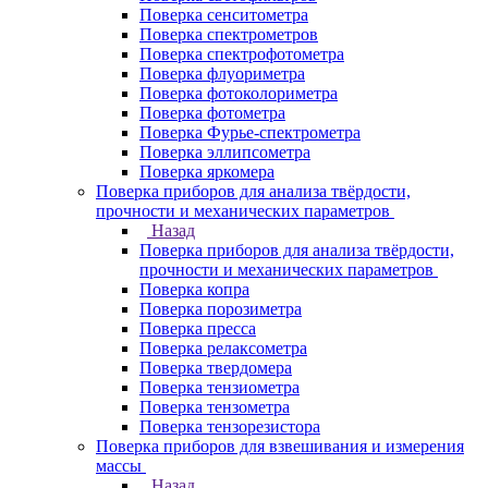
Поверка сенситометра
Поверка спектрометров
Поверка спектрофотометра
Поверка флуориметра
Поверка фотоколориметра
Поверка фотометра
Поверка Фурье-спектрометра
Поверка эллипсометра
Поверка яркомера
Поверка приборов для анализа твёрдости,
прочности и механических параметров
Назад
Поверка приборов для анализа твёрдости,
прочности и механических параметров
Поверка копра
Поверка порозиметра
Поверка пресса
Поверка релаксометра
Поверка твердомера
Поверка тензиометра
Поверка тензометра
Поверка тензорезистора
Поверка приборов для взвешивания и измерения
массы
Назад