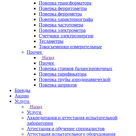
Поверка трансформатора
Поверка ферритометра
Поверка феррометра
Поверка характериографа
Поверка частотомера
Поверка электрометра
Счетчики электроэнергии
Тесламетры
Токосъемники измерительные
Прочее
Назад
Прочее
Поверка станков балансировочных
Поверка тарификатора
Поверка трубы аэродинамической
Поверка шприцов
Бренды
Акции
Услуги
Назад
Услуги
Аккредитация и аттестация испытательной
лаборатории
Аттестация и обучение специалистов
Аттестация испытательного оборудования