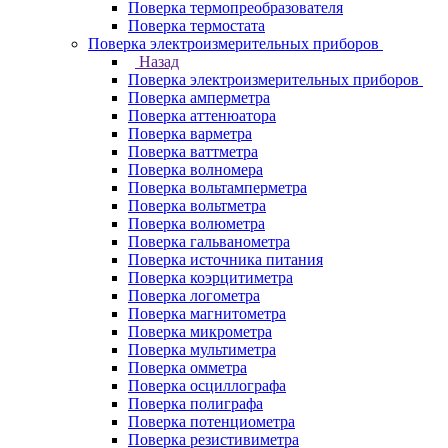
Поверка термопреобразователя
Поверка термостата
Поверка электроизмерительных приборов
Назад
Поверка электроизмерительных приборов
Поверка амперметра
Поверка аттенюатора
Поверка варметра
Поверка ваттметра
Поверка волномера
Поверка вольтамперметра
Поверка вольтметра
Поверка волюметра
Поверка гальванометра
Поверка источника питания
Поверка коэрцитиметра
Поверка логометра
Поверка магнитометра
Поверка микрометра
Поверка мультиметра
Поверка омметра
Поверка осциллографа
Поверка полиграфа
Поверка потенциометра
Поверка резистивиметра