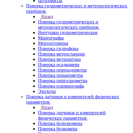
Штихмассы
Поверка гидрометрических и метеорологических
приборов
Назад
Поверка гидрометрических и
метеорологических приборов
Вертушки гидрометрические
Мареографы
Мерзлотомеры
Поверка гидрофона
Поверка метеостанции
Поверка метроштока
Поверка осадкомера
Поверка перепадометра
Поверка пиранометра
Поверка пиргелиометра
Поверка плювиографа
Эхолоты
Поверка датчиков и измерителей физических
параметров
Назад
Поверка датчиков и измерителей
физических параметров
Поверка белизномера
Поверка белкомера