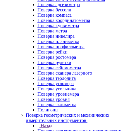
Поверка адгезиметра
Поверка буссоли
Поверка компаса
Поверка координатометра
Поверка курвиметра
Поверка метра
Поверка нивелира
Поверка планиметра
Поверка профилометра
Поверка рейки
Поверка ростомера
Поверка рулетки
Поверка сейсмометра
Поверка сканера лазерного
Поверка теодолита
Поверка угломера
Поверка угольника
Поверка уровнемера
Поверка уровня
Поверка эклиметра
Полигоны
Поверка геометрических и механических
измерительных инструментов
Назад
Поверка геометрических и механических