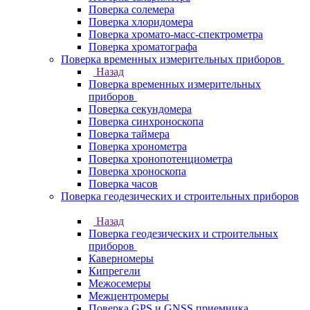
Поверка солемера
Поверка хлоридомера
Поверка хромато-масс-спектрометра
Поверка хроматографа
Поверка временных измерительных приборов
Назад
Поверка временных измерительных
приборов
Поверка секундомера
Поверка синхроноскопа
Поверка таймера
Поверка хронометра
Поверка хронопотенциометра
Поверка хроноскопа
Поверка часов
Поверка геодезических и строительных приборов
Назад
Поверка геодезических и строительных
приборов
Каверномеры
Кипрегели
Межосемеры
Межцентромеры
Поверка GPS и GNSS приемника