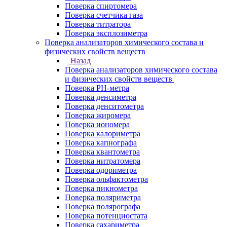
Поверка спиртомера
Поверка счетчика газа
Поверка титратора
Поверка эксплозиметра
Поверка анализаторов химического состава и
физических свойств веществ
Назад
Поверка анализаторов химического состава
и физических свойств веществ
Поверка PH-метра
Поверка денсиметра
Поверка денситометра
Поверка жиромера
Поверка иономера
Поверка калориметра
Поверка капнографа
Поверка квантометра
Поверка нитратомера
Поверка одориметра
Поверка ольфактометра
Поверка пикнометра
Поверка поляриметра
Поверка полярографа
Поверка потенциостата
Поверка сахариметра