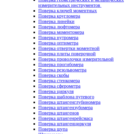
измерительных инструментов
Поверка ключей моментных
Поверка кругломера
Поверка линейки
Поверка люфтомера
Поверка моментомера
Поверка нутромера
Поверка оптиметра
Поверка отвертки моментной
Поверка плиты поверочной
Поверка проволочки измерительной
Поверка прогибомера
Поверка резольвометра
Поверка скобы
Поверка стенкомера
Поверка сферометра
Поверка циркуля
Поверка шаблона путевого
Поверка штангенглубиномера
Поверка штангензубомера
Поверка штангенов
Поверка штангенрейсмаса
Поверка штангенциркуля
Поверка щупа