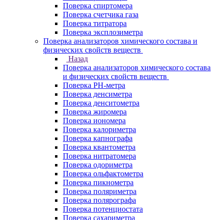
Поверка спиртомера
Поверка счетчика газа
Поверка титратора
Поверка эксплозиметра
Поверка анализаторов химического состава и
физических свойств веществ
Назад
Поверка анализаторов химического состава
и физических свойств веществ
Поверка PH-метра
Поверка денсиметра
Поверка денситометра
Поверка жиромера
Поверка иономера
Поверка калориметра
Поверка капнографа
Поверка квантометра
Поверка нитратомера
Поверка одориметра
Поверка ольфактометра
Поверка пикнометра
Поверка поляриметра
Поверка полярографа
Поверка потенциостата
Поверка сахариметра