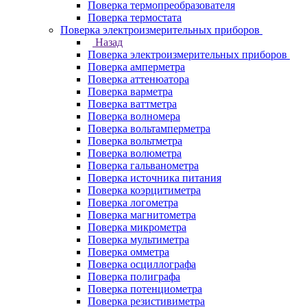
Поверка термопреобразователя
Поверка термостата
Поверка электроизмерительных приборов
Назад
Поверка электроизмерительных приборов
Поверка амперметра
Поверка аттенюатора
Поверка варметра
Поверка ваттметра
Поверка волномера
Поверка вольтамперметра
Поверка вольтметра
Поверка волюметра
Поверка гальванометра
Поверка источника питания
Поверка коэрцитиметра
Поверка логометра
Поверка магнитометра
Поверка микрометра
Поверка мультиметра
Поверка омметра
Поверка осциллографа
Поверка полиграфа
Поверка потенциометра
Поверка резистивиметра