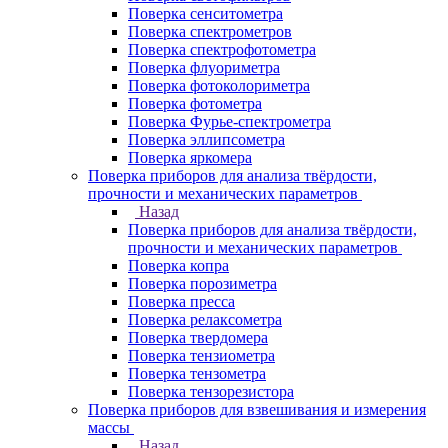
Поверка сенситометра
Поверка спектрометров
Поверка спектрофотометра
Поверка флуориметра
Поверка фотоколориметра
Поверка фотометра
Поверка Фурье-спектрометра
Поверка эллипсометра
Поверка яркомера
Поверка приборов для анализа твёрдости,
прочности и механических параметров
Назад
Поверка приборов для анализа твёрдости,
прочности и механических параметров
Поверка копра
Поверка порозиметра
Поверка пресса
Поверка релаксометра
Поверка твердомера
Поверка тензиометра
Поверка тензометра
Поверка тензорезистора
Поверка приборов для взвешивания и измерения
массы
Назад