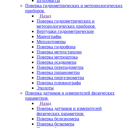
Штихмассы
Поверка гидрометрических и метеорологических
приборов
Назад
Поверка гидрометрических и
метеорологических приборов
Вертушки гидрометрические
Мареографы
Мерзлотомеры
Поверка гидрофона
Поверка метеостанции
Поверка метроштока
Поверка осадкомера
Поверка перепадометра
Поверка пиранометра
Поверка пиргелиометра
Поверка плювиографа
Эхолоты
Поверка датчиков и измерителей физических
параметров
Назад
Поверка датчиков и измерителей
физических параметров
Поверка белизномера
Поверка белкомера