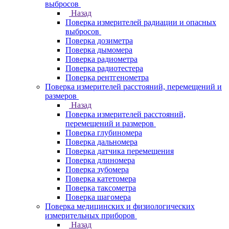
выбросов
Назад
Поверка измерителей радиации и опасных
выбросов
Поверка дозиметра
Поверка дымомера
Поверка радиометра
Поверка радиотестера
Поверка рентгенометра
Поверка измерителей расстояний, перемещений и
размеров
Назад
Поверка измерителей расстояний,
перемещений и размеров
Поверка глубиномера
Поверка дальномера
Поверка датчика перемещения
Поверка длиномера
Поверка зубомера
Поверка катетомера
Поверка таксометра
Поверка шагомера
Поверка медицинских и физиологических
измерительных приборов
Назад