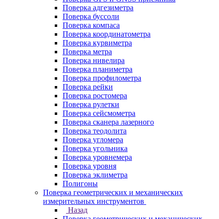
Поверка адгезиметра
Поверка буссоли
Поверка компаса
Поверка координатометра
Поверка курвиметра
Поверка метра
Поверка нивелира
Поверка планиметра
Поверка профилометра
Поверка рейки
Поверка ростомера
Поверка рулетки
Поверка сейсмометра
Поверка сканера лазерного
Поверка теодолита
Поверка угломера
Поверка угольника
Поверка уровнемера
Поверка уровня
Поверка эклиметра
Полигоны
Поверка геометрических и механических
измерительных инструментов
Назад
Поверка геометрических и механических