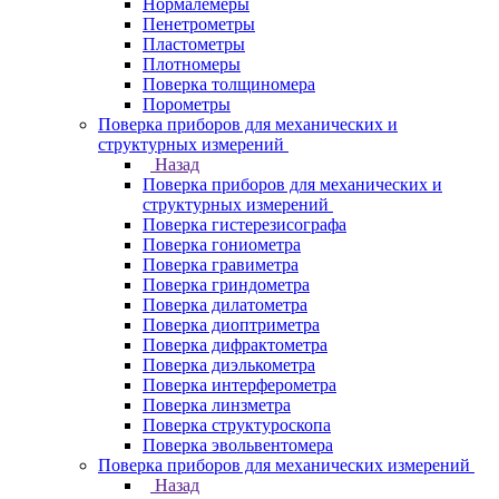
Нормалемеры
Пенетрометры
Пластометры
Плотномеры
Поверка толщиномера
Порометры
Поверка приборов для механических и
структурных измерений
Назад
Поверка приборов для механических и
структурных измерений
Поверка гистерезисографа
Поверка гониометра
Поверка гравиметра
Поверка гриндометра
Поверка дилатометра
Поверка диоптриметра
Поверка дифрактометра
Поверка диэлькометра
Поверка интерферометра
Поверка линзметра
Поверка структуроскопа
Поверка эвольвентомера
Поверка приборов для механических измерений
Назад