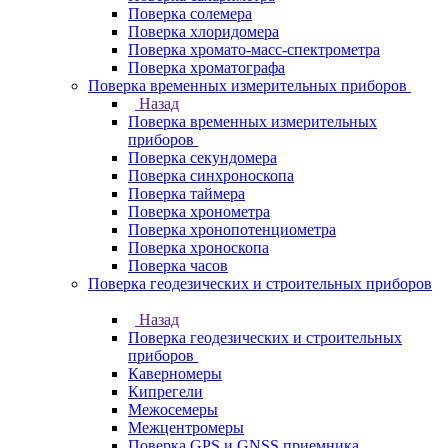
Поверка солемера
Поверка хлоридомера
Поверка хромато-масс-спектрометра
Поверка хроматографа
Поверка временных измерительных приборов
Назад
Поверка временных измерительных
приборов
Поверка секундомера
Поверка синхроноскопа
Поверка таймера
Поверка хронометра
Поверка хронопотенциометра
Поверка хроноскопа
Поверка часов
Поверка геодезических и строительных приборов
Назад
Поверка геодезических и строительных
приборов
Каверномеры
Кипрегели
Межосемеры
Межцентромеры
Поверка GPS и GNSS приемника