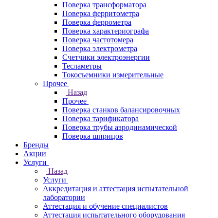
Поверка трансформатора
Поверка ферритометра
Поверка феррометра
Поверка характериографа
Поверка частотомера
Поверка электрометра
Счетчики электроэнергии
Тесламетры
Токосъемники измерительные
Прочее
Назад
Прочее
Поверка станков балансировочных
Поверка тарификатора
Поверка трубы аэродинамической
Поверка шприцов
Бренды
Акции
Услуги
Назад
Услуги
Аккредитация и аттестация испытательной
лаборатории
Аттестация и обучение специалистов
Аттестация испытательного оборудования