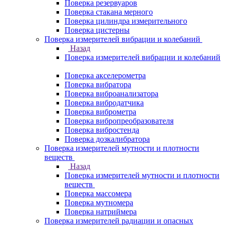
Поверка резервуаров
Поверка стакана мерного
Поверка цилиндра измерительного
Поверка цистерны
Поверка измерителей вибрации и колебаний
Назад
Поверка измерителей вибрации и колебаний
Поверка акселерометра
Поверка вибратора
Поверка виброанализатора
Поверка вибродатчика
Поверка виброметра
Поверка вибропреобразователя
Поверка вибростенда
Поверка дозкалибратора
Поверка измерителей мутности и плотности
веществ
Назад
Поверка измерителей мутности и плотности
веществ
Поверка массомера
Поверка мутномера
Поверка натриймера
Поверка измерителей радиации и опасных