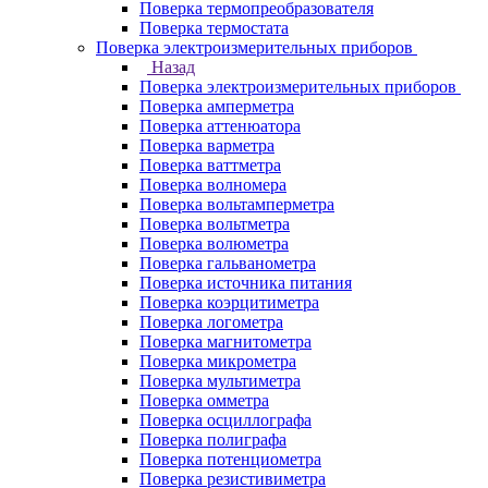
Поверка термопреобразователя
Поверка термостата
Поверка электроизмерительных приборов
Назад
Поверка электроизмерительных приборов
Поверка амперметра
Поверка аттенюатора
Поверка варметра
Поверка ваттметра
Поверка волномера
Поверка вольтамперметра
Поверка вольтметра
Поверка волюметра
Поверка гальванометра
Поверка источника питания
Поверка коэрцитиметра
Поверка логометра
Поверка магнитометра
Поверка микрометра
Поверка мультиметра
Поверка омметра
Поверка осциллографа
Поверка полиграфа
Поверка потенциометра
Поверка резистивиметра