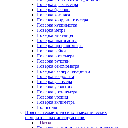
Поверка адгезиметра
Поверка буссоли
Поверка компаса
Поверка координатометра
Поверка курвиметра
Поверка метра
Поверка нивелира
Поверка планиметра
Поверка профилометра
Поверка рейки
Поверка ростомера
Поверка рулетки
Поверка сейсмометра
Поверка сканера лазерного
Поверка теодолита
Поверка угломера
Поверка угольника
Поверка уровнемера
Поверка уровня
Поверка эклиметра
Полигоны
Поверка геометрических и механических
измерительных инструментов
Назад
Поверка геометрических и механических