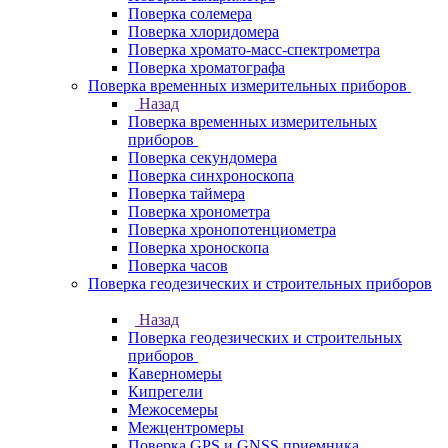
Поверка солемера
Поверка хлоридомера
Поверка хромато-масс-спектрометра
Поверка хроматографа
Поверка временных измерительных приборов
Назад
Поверка временных измерительных
приборов
Поверка секундомера
Поверка синхроноскопа
Поверка таймера
Поверка хронометра
Поверка хронопотенциометра
Поверка хроноскопа
Поверка часов
Поверка геодезических и строительных приборов
Назад
Поверка геодезических и строительных
приборов
Каверномеры
Кипрегели
Межосемеры
Межцентромеры
Поверка GPS и GNSS приемника