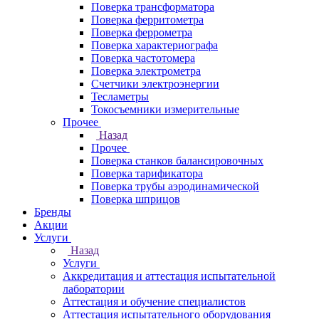
Поверка трансформатора
Поверка ферритометра
Поверка феррометра
Поверка характериографа
Поверка частотомера
Поверка электрометра
Счетчики электроэнергии
Тесламетры
Токосъемники измерительные
Прочее
Назад
Прочее
Поверка станков балансировочных
Поверка тарификатора
Поверка трубы аэродинамической
Поверка шприцов
Бренды
Акции
Услуги
Назад
Услуги
Аккредитация и аттестация испытательной
лаборатории
Аттестация и обучение специалистов
Аттестация испытательного оборудования