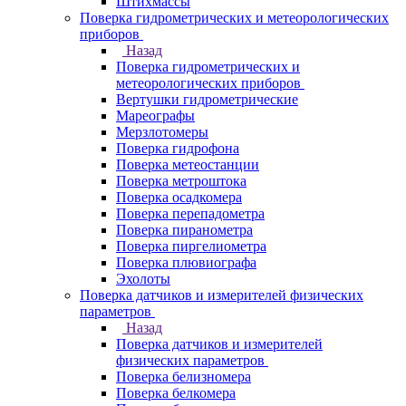
Штихмассы
Поверка гидрометрических и метеорологических
приборов
Назад
Поверка гидрометрических и
метеорологических приборов
Вертушки гидрометрические
Мареографы
Мерзлотомеры
Поверка гидрофона
Поверка метеостанции
Поверка метроштока
Поверка осадкомера
Поверка перепадометра
Поверка пиранометра
Поверка пиргелиометра
Поверка плювиографа
Эхолоты
Поверка датчиков и измерителей физических
параметров
Назад
Поверка датчиков и измерителей
физических параметров
Поверка белизномера
Поверка белкомера