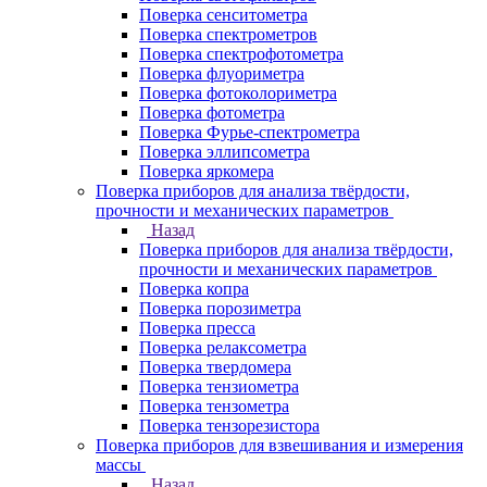
Поверка сенситометра
Поверка спектрометров
Поверка спектрофотометра
Поверка флуориметра
Поверка фотоколориметра
Поверка фотометра
Поверка Фурье-спектрометра
Поверка эллипсометра
Поверка яркомера
Поверка приборов для анализа твёрдости,
прочности и механических параметров
Назад
Поверка приборов для анализа твёрдости,
прочности и механических параметров
Поверка копра
Поверка порозиметра
Поверка пресса
Поверка релаксометра
Поверка твердомера
Поверка тензиометра
Поверка тензометра
Поверка тензорезистора
Поверка приборов для взвешивания и измерения
массы
Назад