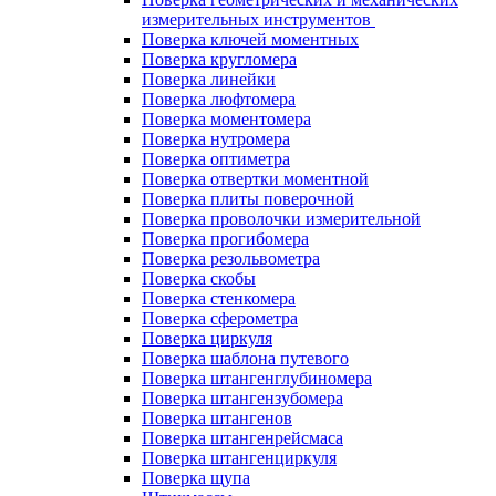
измерительных инструментов
Поверка ключей моментных
Поверка кругломера
Поверка линейки
Поверка люфтомера
Поверка моментомера
Поверка нутромера
Поверка оптиметра
Поверка отвертки моментной
Поверка плиты поверочной
Поверка проволочки измерительной
Поверка прогибомера
Поверка резольвометра
Поверка скобы
Поверка стенкомера
Поверка сферометра
Поверка циркуля
Поверка шаблона путевого
Поверка штангенглубиномера
Поверка штангензубомера
Поверка штангенов
Поверка штангенрейсмаса
Поверка штангенциркуля
Поверка щупа