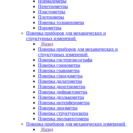
Нормалемеры
Пенетрометры
Пластометры
Плотномеры
Поверка толщиномера
Порометры
Поверка приборов для механических и
структурных измерений
Назад
Поверка приборов для механических и
структурных измерений
Поверка гистерезисографа
Поверка гониометра
Поверка гравиметра
Поверка гриндометра
Поверка дилатометра
Поверка диоптриметра
Поверка дифрактометра
Поверка диэлькометра
Поверка интерферометра
Поверка линзметра
Поверка структуроскопа
Поверка эвольвентомера
Поверка приборов для механических измерений
Назад