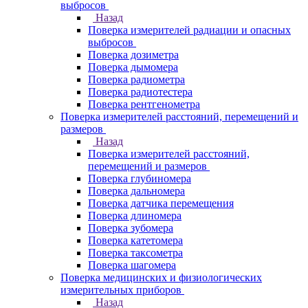
выбросов
Назад
Поверка измерителей радиации и опасных
выбросов
Поверка дозиметра
Поверка дымомера
Поверка радиометра
Поверка радиотестера
Поверка рентгенометра
Поверка измерителей расстояний, перемещений и
размеров
Назад
Поверка измерителей расстояний,
перемещений и размеров
Поверка глубиномера
Поверка дальномера
Поверка датчика перемещения
Поверка длиномера
Поверка зубомера
Поверка катетомера
Поверка таксометра
Поверка шагомера
Поверка медицинских и физиологических
измерительных приборов
Назад