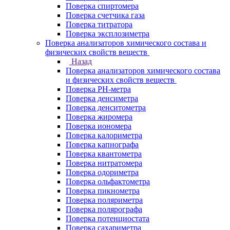
Поверка спиртомера
Поверка счетчика газа
Поверка титратора
Поверка эксплозиметра
Поверка анализаторов химического состава и
физических свойств веществ
Назад
Поверка анализаторов химического состава
и физических свойств веществ
Поверка PH-метра
Поверка денсиметра
Поверка денситометра
Поверка жиромера
Поверка иономера
Поверка калориметра
Поверка капнографа
Поверка квантометра
Поверка нитратомера
Поверка одориметра
Поверка ольфактометра
Поверка пикнометра
Поверка поляриметра
Поверка полярографа
Поверка потенциостата
Поверка сахариметра