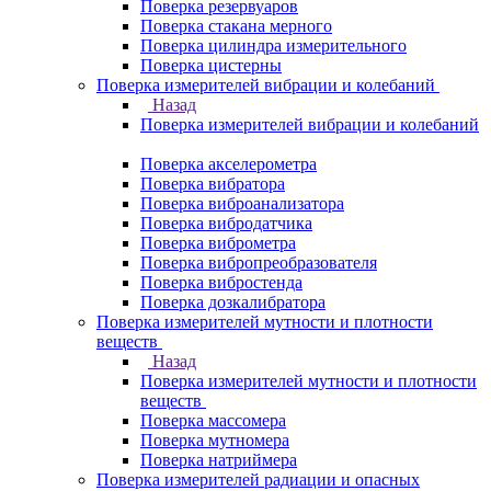
Поверка резервуаров
Поверка стакана мерного
Поверка цилиндра измерительного
Поверка цистерны
Поверка измерителей вибрации и колебаний
Назад
Поверка измерителей вибрации и колебаний
Поверка акселерометра
Поверка вибратора
Поверка виброанализатора
Поверка вибродатчика
Поверка виброметра
Поверка вибропреобразователя
Поверка вибростенда
Поверка дозкалибратора
Поверка измерителей мутности и плотности
веществ
Назад
Поверка измерителей мутности и плотности
веществ
Поверка массомера
Поверка мутномера
Поверка натриймера
Поверка измерителей радиации и опасных