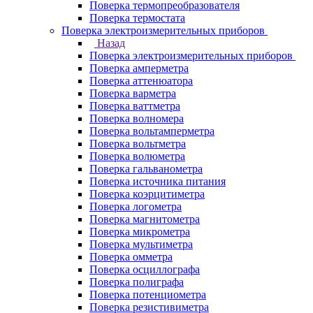
Поверка термопреобразователя
Поверка термостата
Поверка электроизмерительных приборов
Назад
Поверка электроизмерительных приборов
Поверка амперметра
Поверка аттенюатора
Поверка варметра
Поверка ваттметра
Поверка волномера
Поверка вольтамперметра
Поверка вольтметра
Поверка волюметра
Поверка гальванометра
Поверка источника питания
Поверка коэрцитиметра
Поверка логометра
Поверка магнитометра
Поверка микрометра
Поверка мультиметра
Поверка омметра
Поверка осциллографа
Поверка полиграфа
Поверка потенциометра
Поверка резистивиметра