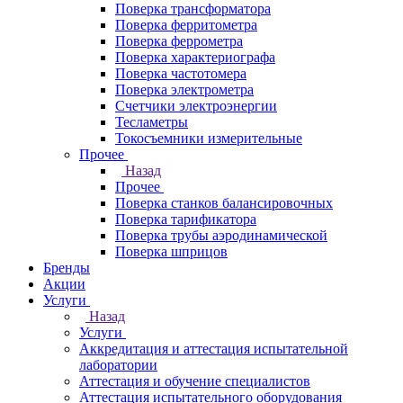
Поверка трансформатора
Поверка ферритометра
Поверка феррометра
Поверка характериографа
Поверка частотомера
Поверка электрометра
Счетчики электроэнергии
Тесламетры
Токосъемники измерительные
Прочее
Назад
Прочее
Поверка станков балансировочных
Поверка тарификатора
Поверка трубы аэродинамической
Поверка шприцов
Бренды
Акции
Услуги
Назад
Услуги
Аккредитация и аттестация испытательной
лаборатории
Аттестация и обучение специалистов
Аттестация испытательного оборудования