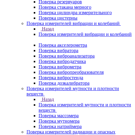
Поверка резервуаров
Поверка стакана мерного
Поверка цилиндра измерительного
Поверка цистерны
Поверка измерителей вибрации и колебаний
Назад
Поверка измерителей вибрации и колебаний
Поверка акселерометра
Поверка вибратора
Поверка виброанализатора
Поверка вибродатчика
Поверка виброметра
Поверка вибропреобразователя
Поверка вибростенда
Поверка дозкалибратора
Поверка измерителей мутности и плотности
веществ
Назад
Поверка измерителей мутности и плотности
веществ
Поверка массомера
Поверка мутномера
Поверка натриймера
Поверка измерителей радиации и опасных