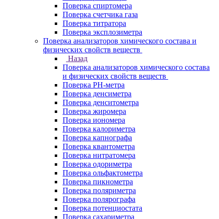
Поверка спиртомера
Поверка счетчика газа
Поверка титратора
Поверка эксплозиметра
Поверка анализаторов химического состава и
физических свойств веществ
Назад
Поверка анализаторов химического состава
и физических свойств веществ
Поверка PH-метра
Поверка денсиметра
Поверка денситометра
Поверка жиромера
Поверка иономера
Поверка калориметра
Поверка капнографа
Поверка квантометра
Поверка нитратомера
Поверка одориметра
Поверка ольфактометра
Поверка пикнометра
Поверка поляриметра
Поверка полярографа
Поверка потенциостата
Поверка сахариметра