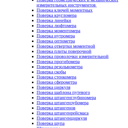
измерительных инструментов
Поверка ключей моментных
Поверка кругломера
Поверка линейки
Поверка люфтомера
Поверка моментомера
Поверка нутромера
Поверка оптиметра
Поверка отвертки моментной
Поверка плиты поверочной
Поверка проволочки измерительной
Поверка прогибомера
Поверка резольвометра
Поверка скобы
Поверка стенкомера
Поверка сферометра
Поверка циркуля
Поверка шаблона путевого
Поверка штангенглубиномера
Поверка штангензубомера
Поверка штангенов
Поверка штангенрейсмаса
Поверка штангенциркуля
Поверка щупа