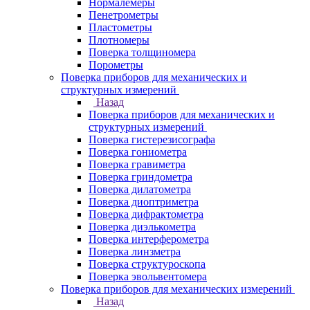
Нормалемеры
Пенетрометры
Пластометры
Плотномеры
Поверка толщиномера
Порометры
Поверка приборов для механических и
структурных измерений
Назад
Поверка приборов для механических и
структурных измерений
Поверка гистерезисографа
Поверка гониометра
Поверка гравиметра
Поверка гриндометра
Поверка дилатометра
Поверка диоптриметра
Поверка дифрактометра
Поверка диэлькометра
Поверка интерферометра
Поверка линзметра
Поверка структуроскопа
Поверка эвольвентомера
Поверка приборов для механических измерений
Назад