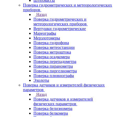
Штихмассы
Поверка гидрометрических и метеорологических
приборов
Назад
Поверка гидрометрических и
метеорологических приборов
Вертушки гидрометрические
Мареографы
Мерзлотомеры
Поверка гидрофона
Поверка метеостанции
Поверка метроштока
Поверка осадкомера
Поверка перепадометра
Поверка пиранометра
Поверка пиргелиометра
Поверка плювиографа
Эхолоты
Поверка датчиков и измерителей физических
параметров
Назад
Поверка датчиков и измерителей
физических параметров
Поверка белизномера
Поверка белкомера