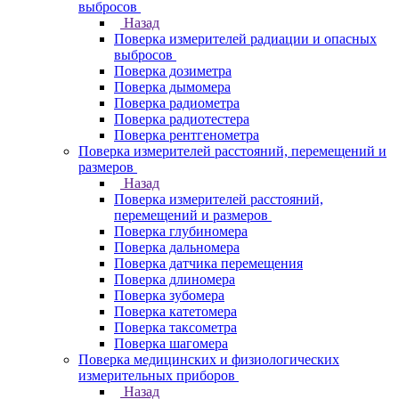
выбросов
Назад
Поверка измерителей радиации и опасных
выбросов
Поверка дозиметра
Поверка дымомера
Поверка радиометра
Поверка радиотестера
Поверка рентгенометра
Поверка измерителей расстояний, перемещений и
размеров
Назад
Поверка измерителей расстояний,
перемещений и размеров
Поверка глубиномера
Поверка дальномера
Поверка датчика перемещения
Поверка длиномера
Поверка зубомера
Поверка катетомера
Поверка таксометра
Поверка шагомера
Поверка медицинских и физиологических
измерительных приборов
Назад