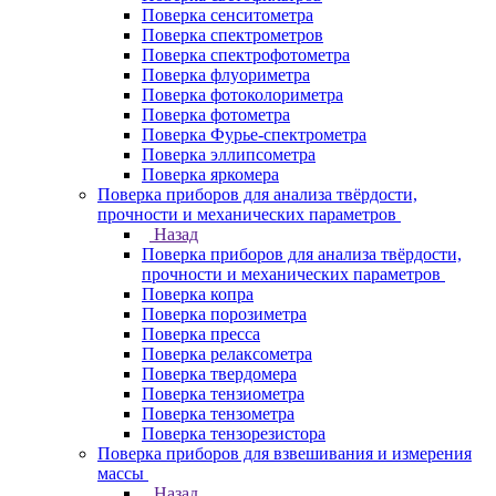
Поверка сенситометра
Поверка спектрометров
Поверка спектрофотометра
Поверка флуориметра
Поверка фотоколориметра
Поверка фотометра
Поверка Фурье-спектрометра
Поверка эллипсометра
Поверка яркомера
Поверка приборов для анализа твёрдости,
прочности и механических параметров
Назад
Поверка приборов для анализа твёрдости,
прочности и механических параметров
Поверка копра
Поверка порозиметра
Поверка пресса
Поверка релаксометра
Поверка твердомера
Поверка тензиометра
Поверка тензометра
Поверка тензорезистора
Поверка приборов для взвешивания и измерения
массы
Назад