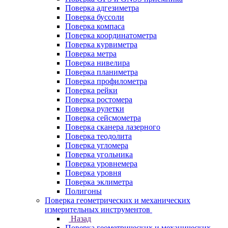
Поверка адгезиметра
Поверка буссоли
Поверка компаса
Поверка координатометра
Поверка курвиметра
Поверка метра
Поверка нивелира
Поверка планиметра
Поверка профилометра
Поверка рейки
Поверка ростомера
Поверка рулетки
Поверка сейсмометра
Поверка сканера лазерного
Поверка теодолита
Поверка угломера
Поверка угольника
Поверка уровнемера
Поверка уровня
Поверка эклиметра
Полигоны
Поверка геометрических и механических
измерительных инструментов
Назад
Поверка геометрических и механических