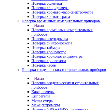
Поверка солемера
Поверка хлоридомера
Поверка хромато-масс-спектрометра
Поверка хроматографа
Поверка временных измерительных приборов
Назад
Поверка временных измерительных
приборов
Поверка секундомера
Поверка синхроноскопа
Поверка таймера
Поверка хронометра
Поверка хронопотенциометра
Поверка хроноскопа
Поверка часов
Поверка геодезических и строительных приборов
Назад
Поверка геодезических и строительных
приборов
Каверномеры
Кипрегели
Межосемеры
Межцентромеры
Поверка GPS и GNSS приемника