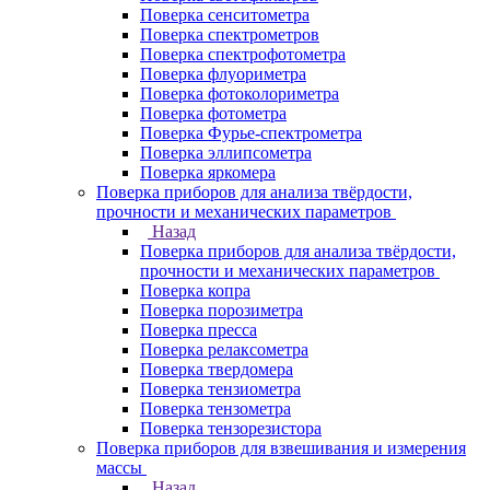
Поверка сенситометра
Поверка спектрометров
Поверка спектрофотометра
Поверка флуориметра
Поверка фотоколориметра
Поверка фотометра
Поверка Фурье-спектрометра
Поверка эллипсометра
Поверка яркомера
Поверка приборов для анализа твёрдости,
прочности и механических параметров
Назад
Поверка приборов для анализа твёрдости,
прочности и механических параметров
Поверка копра
Поверка порозиметра
Поверка пресса
Поверка релаксометра
Поверка твердомера
Поверка тензиометра
Поверка тензометра
Поверка тензорезистора
Поверка приборов для взвешивания и измерения
массы
Назад