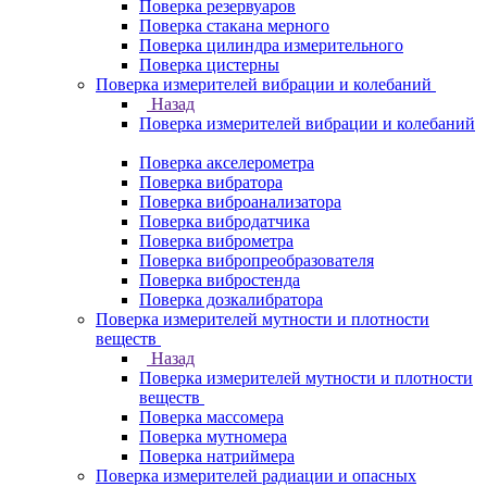
Поверка резервуаров
Поверка стакана мерного
Поверка цилиндра измерительного
Поверка цистерны
Поверка измерителей вибрации и колебаний
Назад
Поверка измерителей вибрации и колебаний
Поверка акселерометра
Поверка вибратора
Поверка виброанализатора
Поверка вибродатчика
Поверка виброметра
Поверка вибропреобразователя
Поверка вибростенда
Поверка дозкалибратора
Поверка измерителей мутности и плотности
веществ
Назад
Поверка измерителей мутности и плотности
веществ
Поверка массомера
Поверка мутномера
Поверка натриймера
Поверка измерителей радиации и опасных