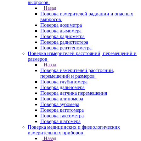
выбросов
Назад
Поверка измерителей радиации и опасных
выбросов
Поверка дозиметра
Поверка дымомера
Поверка радиометра
Поверка радиотестера
Поверка рентгенометра
Поверка измерителей расстояний, перемещений и
размеров
Назад
Поверка измерителей расстояний,
перемещений и размеров
Поверка глубиномера
Поверка дальномера
Поверка датчика перемещения
Поверка длиномера
Поверка зубомера
Поверка катетомера
Поверка таксометра
Поверка шагомера
Поверка медицинских и физиологических
измерительных приборов
Назад