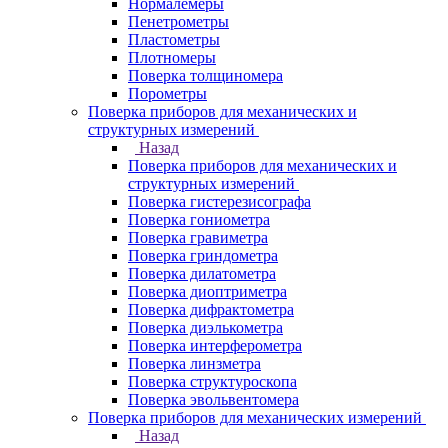
Нормалемеры
Пенетрометры
Пластометры
Плотномеры
Поверка толщиномера
Порометры
Поверка приборов для механических и
структурных измерений
Назад
Поверка приборов для механических и
структурных измерений
Поверка гистерезисографа
Поверка гониометра
Поверка гравиметра
Поверка гриндометра
Поверка дилатометра
Поверка диоптриметра
Поверка дифрактометра
Поверка диэлькометра
Поверка интерферометра
Поверка линзметра
Поверка структуроскопа
Поверка эвольвентомера
Поверка приборов для механических измерений
Назад