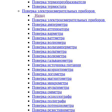
Поверка термопреобразователя
Поверка термостата
Поверка электроизмерительных приборов
Назад
Поверка электроизмерительных приборов
Поверка амперметра
Поверка аттенюатора
Поверка варметра
Поверка ваттметра
Поверка волномера
Поверка вольтамперметра
Поверка вольтметра
Поверка волюметра
Поверка гальванометра
Поверка источника питания
Поверка коэрцитиметра
Поверка логометра
Поверка магнитометра
Поверка микрометра
Поверка мультиметра
Поверка омметра
Поверка осциллографа
Поверка полиграфа
Поверка потенциометра
Поверка резистивиметра