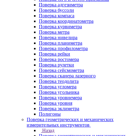
Поверка адгезиметра
Поверка буссоли
Поверка компаса
Поверка координатометра
Поверка курвиметра
Поверка метра
Поверка нивелира
Поверка планиметра
Поверка профилометра
Поверка рейки
Поверка ростомера
Поверка рулетки
Поверка сейсмометра
Поверка сканера лазерного
Поверка теодолита
Поверка угломера
Поверка угольника
Поверка уровнемера
Поверка уровня
Поверка эклиметра
Полигоны
Поверка геометрических и механических
измерительных инструментов
Назад
Поверка геометрических и механических