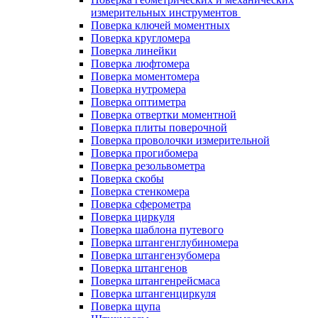
измерительных инструментов
Поверка ключей моментных
Поверка кругломера
Поверка линейки
Поверка люфтомера
Поверка моментомера
Поверка нутромера
Поверка оптиметра
Поверка отвертки моментной
Поверка плиты поверочной
Поверка проволочки измерительной
Поверка прогибомера
Поверка резольвометра
Поверка скобы
Поверка стенкомера
Поверка сферометра
Поверка циркуля
Поверка шаблона путевого
Поверка штангенглубиномера
Поверка штангензубомера
Поверка штангенов
Поверка штангенрейсмаса
Поверка штангенциркуля
Поверка щупа