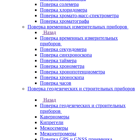
Поверка солемера
Поверка хлоридомера
Поверка хромато-масс-спектрометра
Поверка хроматографа
Поверка временных измерительных приборов
Назад
Поверка временных измерительных
приборов
Поверка секундомера
Поверка синхроноскопа
Поверка таймера
Поверка хронометра
Поверка хронопотенциометра
Поверка хроноскопа
Поверка часов
Поверка геодезических и строительных приборов
Назад
Поверка геодезических и строительных
приборов
Каверномеры
Кипрегели
Межосемеры
Межцентромеры
Поверка GPS и GNSS приемника