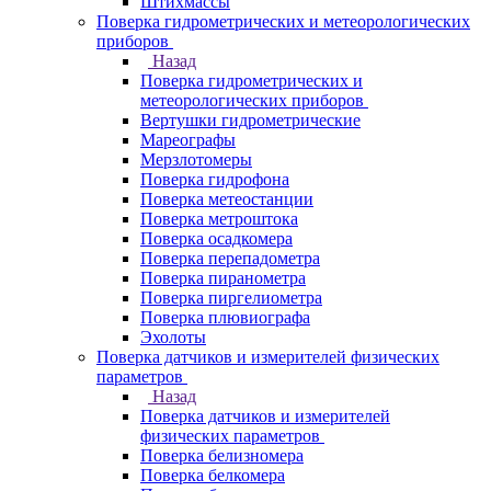
Штихмассы
Поверка гидрометрических и метеорологических
приборов
Назад
Поверка гидрометрических и
метеорологических приборов
Вертушки гидрометрические
Мареографы
Мерзлотомеры
Поверка гидрофона
Поверка метеостанции
Поверка метроштока
Поверка осадкомера
Поверка перепадометра
Поверка пиранометра
Поверка пиргелиометра
Поверка плювиографа
Эхолоты
Поверка датчиков и измерителей физических
параметров
Назад
Поверка датчиков и измерителей
физических параметров
Поверка белизномера
Поверка белкомера