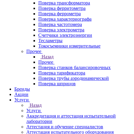
Поверка трансформатора
Поверка ферритометра
Поверка феррометра
Поверка характериографа
Поверка частотомера
Поверка электрометра
Счетчики электроэнергии
Тесламетры
Токосъемники измерительные
Прочее
Назад
Прочее
Поверка станков балансировочных
Поверка тарификатора
Поверка трубы аэродинамической
Поверка шприцов
Бренды
Акции
Услуги
Назад
Услуги
Аккредитация и аттестация испытательной
лаборатории
Аттестация и обучение специалистов
Аттестация испытательного оборудования