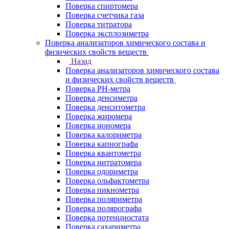
Поверка спиртомера
Поверка счетчика газа
Поверка титратора
Поверка эксплозиметра
Поверка анализаторов химического состава и
физических свойств веществ
Назад
Поверка анализаторов химического состава
и физических свойств веществ
Поверка PH-метра
Поверка денсиметра
Поверка денситометра
Поверка жиромера
Поверка иономера
Поверка калориметра
Поверка капнографа
Поверка квантометра
Поверка нитратомера
Поверка одориметра
Поверка ольфактометра
Поверка пикнометра
Поверка поляриметра
Поверка полярографа
Поверка потенциостата
Поверка сахариметра