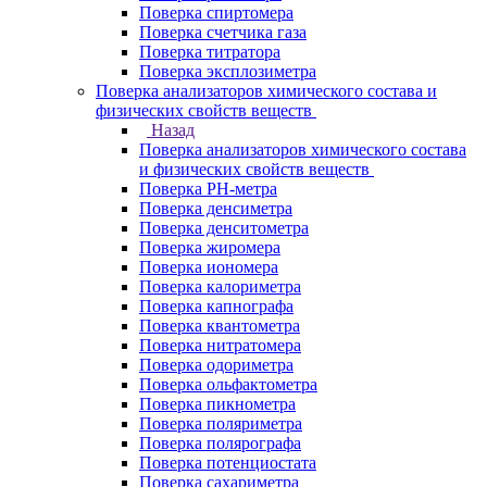
Поверка спиртомера
Поверка счетчика газа
Поверка титратора
Поверка эксплозиметра
Поверка анализаторов химического состава и
физических свойств веществ
Назад
Поверка анализаторов химического состава
и физических свойств веществ
Поверка PH-метра
Поверка денсиметра
Поверка денситометра
Поверка жиромера
Поверка иономера
Поверка калориметра
Поверка капнографа
Поверка квантометра
Поверка нитратомера
Поверка одориметра
Поверка ольфактометра
Поверка пикнометра
Поверка поляриметра
Поверка полярографа
Поверка потенциостата
Поверка сахариметра