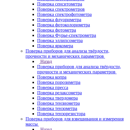
Поверка сенситометра
Поверка спектрометров
Поверка спектрофотометра
Поверка флуориметра
Поверка фотоколориметра
Поверка фотометра
Поверка Фурье-спектрометра
Поверка эллипсометра
Поверка яркомера
Поверка приборов для анализа твёрдости,
прочности и механических параметров
Назад
Поверка приборов для анализа твёрдости,
прочности и механических параметров
Поверка копра
Поверка порозиметра
Поверка пресса
Поверка релаксометра
Поверка твердомера
Поверка тензиометра
Поверка тензометра
Поверка тензорезистора
Поверка приборов для взвешивания и измерения
массы
Назад