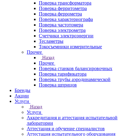
Поверка трансформатора
Поверка ферритометра
Поверка феррометра
Поверка характериографа
Поверка частотомера
Поверка электрометра
Счетчики электроэнергии
Тесламетры
Токосъемники измерительные
Прочее
Назад
Прочее
Поверка станков балансировочных
Поверка тарификатора
Поверка трубы аэродинамической
Поверка шприцов
Бренды
Акции
Услуги
Назад
Услуги
Аккредитация и аттестация испытательной
лаборатории
Аттестация и обучение специалистов
Аттестация испытательного оборудования