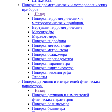
Штихмассы
Поверка гидрометрических и метеорологических
приборов
Назад
Поверка гидрометрических и
метеорологических приборов
Вертушки гидрометрические
Мареографы
Мерзлотомеры
Поверка гидрофона
Поверка метеостанции
Поверка метроштока
Поверка осадкомера
Поверка перепадометра
Поверка пиранометра
Поверка пиргелиометра
Поверка плювиографа
Эхолоты
Поверка датчиков и измерителей физических
параметров
Назад
Поверка датчиков и измерителей
физических параметров
Поверка белизномера
Поверка белкомера