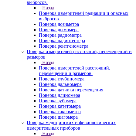
выбросов
Назад
Поверка измерителей радиации и опасных
выбросов
Поверка дозиметра
Поверка дымомера
Поверка радиометра
Поверка радиотестера
Поверка рентгенометра
Поверка измерителей расстояний, перемещений и
размеров
Назад
Поверка измерителей расстояний,
перемещений и размеров
Поверка глубиномера
Поверка дальномера
Поверка датчика перемещения
Поверка длиномера
Поверка зубомера
Поверка катетомера
Поверка таксометра
Поверка шагомера
Поверка медицинских и физиологических
измерительных приборов
Назад