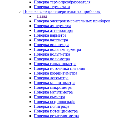
Поверка термопреобразователя
Поверка термостата
Поверка электроизмерительных приборов
Назад
Поверка электроизмерительных приборов
Поверка амперметра
Поверка аттенюатора
Поверка варметра
Поверка ваттметра
Поверка волномера
Поверка вольтамперметра
Поверка вольтметра
Поверка волюметра
Поверка гальванометра
Поверка источника питания
Поверка коэрцитиметра
Поверка логометра
Поверка магнитометра
Поверка микрометра
Поверка мультиметра
Поверка омметра
Поверка осциллографа
Поверка полиграфа
Поверка потенциометра
Поверка резистивиметра