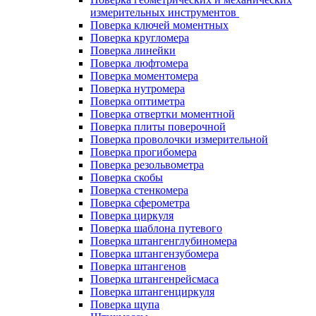
измерительных инструментов
Поверка ключей моментных
Поверка кругломера
Поверка линейки
Поверка люфтомера
Поверка моментомера
Поверка нутромера
Поверка оптиметра
Поверка отвертки моментной
Поверка плиты поверочной
Поверка проволочки измерительной
Поверка прогибомера
Поверка резольвометра
Поверка скобы
Поверка стенкомера
Поверка сферометра
Поверка циркуля
Поверка шаблона путевого
Поверка штангенглубиномера
Поверка штангензубомера
Поверка штангенов
Поверка штангенрейсмаса
Поверка штангенциркуля
Поверка щупа