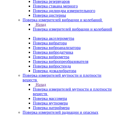
Поверка резервуаров
Поверка стакана мерного
Поверка цилиндра измерительного
Поверка цистерны
Поверка измерителей вибрации и колебаний
Назад
Поверка измерителей вибрации и колебаний
Поверка акселерометра
Поверка вибратора
Поверка виброанализатора
Поверка вибродатчика
Поверка виброметра
Поверка вибропреобразователя
Поверка вибростенда
Поверка дозкалибратора
Поверка измерителей мутности и плотности
веществ
Назад
Поверка измерителей мутности и плотности
веществ
Поверка массомера
Поверка мутномера
Поверка натриймера
Поверка измерителей радиации и опасных