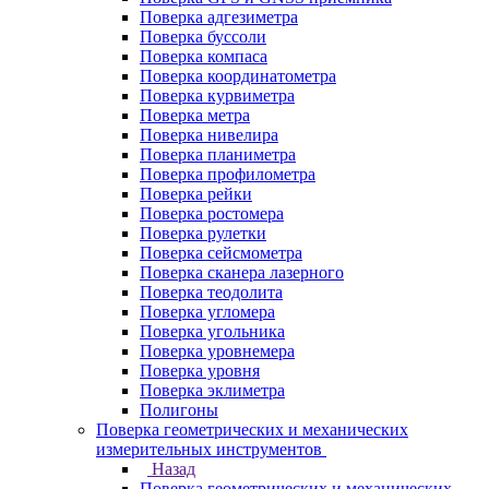
Поверка адгезиметра
Поверка буссоли
Поверка компаса
Поверка координатометра
Поверка курвиметра
Поверка метра
Поверка нивелира
Поверка планиметра
Поверка профилометра
Поверка рейки
Поверка ростомера
Поверка рулетки
Поверка сейсмометра
Поверка сканера лазерного
Поверка теодолита
Поверка угломера
Поверка угольника
Поверка уровнемера
Поверка уровня
Поверка эклиметра
Полигоны
Поверка геометрических и механических
измерительных инструментов
Назад
Поверка геометрических и механических