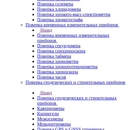
Поверка солемера
Поверка хлоридомера
Поверка хромато-масс-спектрометра
Поверка хроматографа
Поверка временных измерительных приборов
Назад
Поверка временных измерительных
приборов
Поверка секундомера
Поверка синхроноскопа
Поверка таймера
Поверка хронометра
Поверка хронопотенциометра
Поверка хроноскопа
Поверка часов
Поверка геодезических и строительных приборов
Назад
Поверка геодезических и строительных
приборов
Каверномеры
Кипрегели
Межосемеры
Межцентромеры
Поверка GPS и GNSS приемника