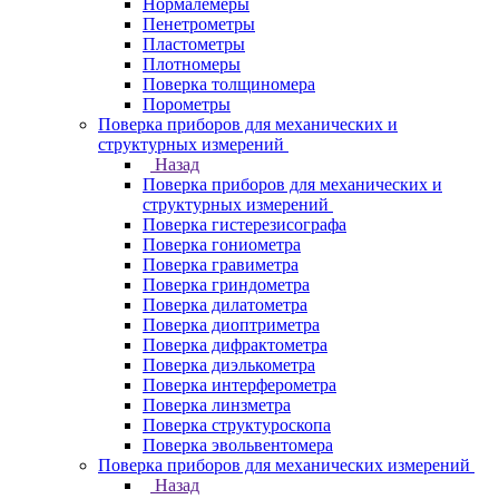
Нормалемеры
Пенетрометры
Пластометры
Плотномеры
Поверка толщиномера
Порометры
Поверка приборов для механических и
структурных измерений
Назад
Поверка приборов для механических и
структурных измерений
Поверка гистерезисографа
Поверка гониометра
Поверка гравиметра
Поверка гриндометра
Поверка дилатометра
Поверка диоптриметра
Поверка дифрактометра
Поверка диэлькометра
Поверка интерферометра
Поверка линзметра
Поверка структуроскопа
Поверка эвольвентомера
Поверка приборов для механических измерений
Назад