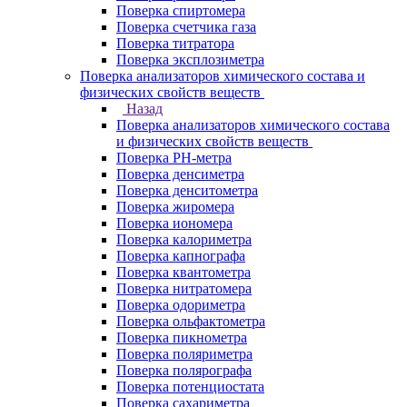
Поверка спиртомера
Поверка счетчика газа
Поверка титратора
Поверка эксплозиметра
Поверка анализаторов химического состава и
физических свойств веществ
Назад
Поверка анализаторов химического состава
и физических свойств веществ
Поверка PH-метра
Поверка денсиметра
Поверка денситометра
Поверка жиромера
Поверка иономера
Поверка калориметра
Поверка капнографа
Поверка квантометра
Поверка нитратомера
Поверка одориметра
Поверка ольфактометра
Поверка пикнометра
Поверка поляриметра
Поверка полярографа
Поверка потенциостата
Поверка сахариметра