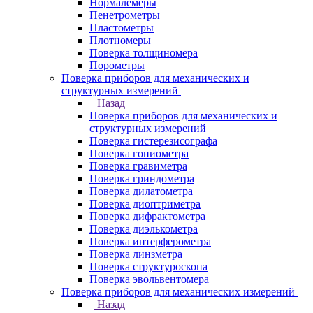
Нормалемеры
Пенетрометры
Пластометры
Плотномеры
Поверка толщиномера
Порометры
Поверка приборов для механических и
структурных измерений
Назад
Поверка приборов для механических и
структурных измерений
Поверка гистерезисографа
Поверка гониометра
Поверка гравиметра
Поверка гриндометра
Поверка дилатометра
Поверка диоптриметра
Поверка дифрактометра
Поверка диэлькометра
Поверка интерферометра
Поверка линзметра
Поверка структуроскопа
Поверка эвольвентомера
Поверка приборов для механических измерений
Назад