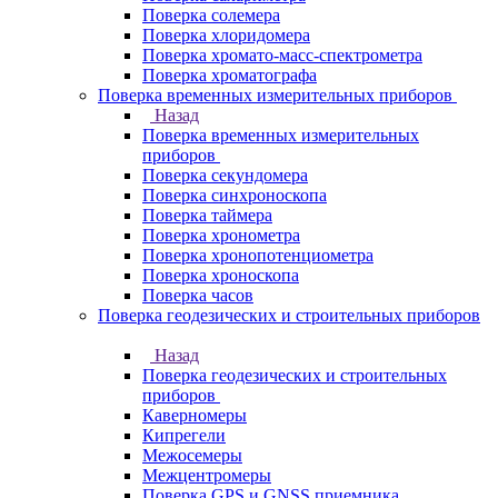
Поверка солемера
Поверка хлоридомера
Поверка хромато-масс-спектрометра
Поверка хроматографа
Поверка временных измерительных приборов
Назад
Поверка временных измерительных
приборов
Поверка секундомера
Поверка синхроноскопа
Поверка таймера
Поверка хронометра
Поверка хронопотенциометра
Поверка хроноскопа
Поверка часов
Поверка геодезических и строительных приборов
Назад
Поверка геодезических и строительных
приборов
Каверномеры
Кипрегели
Межосемеры
Межцентромеры
Поверка GPS и GNSS приемника