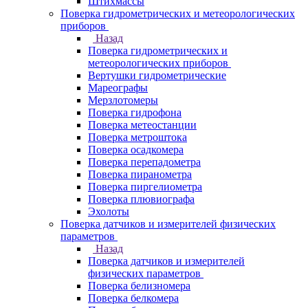
Штихмассы
Поверка гидрометрических и метеорологических
приборов
Назад
Поверка гидрометрических и
метеорологических приборов
Вертушки гидрометрические
Мареографы
Мерзлотомеры
Поверка гидрофона
Поверка метеостанции
Поверка метроштока
Поверка осадкомера
Поверка перепадометра
Поверка пиранометра
Поверка пиргелиометра
Поверка плювиографа
Эхолоты
Поверка датчиков и измерителей физических
параметров
Назад
Поверка датчиков и измерителей
физических параметров
Поверка белизномера
Поверка белкомера