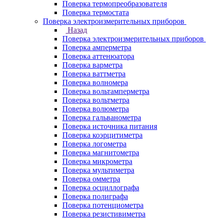
Поверка термопреобразователя
Поверка термостата
Поверка электроизмерительных приборов
Назад
Поверка электроизмерительных приборов
Поверка амперметра
Поверка аттенюатора
Поверка варметра
Поверка ваттметра
Поверка волномера
Поверка вольтамперметра
Поверка вольтметра
Поверка волюметра
Поверка гальванометра
Поверка источника питания
Поверка коэрцитиметра
Поверка логометра
Поверка магнитометра
Поверка микрометра
Поверка мультиметра
Поверка омметра
Поверка осциллографа
Поверка полиграфа
Поверка потенциометра
Поверка резистивиметра