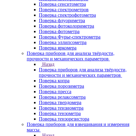
Поверка сенситометра
Поверка спектрометров
Поверка спектрофотометра
Поверка флуориметра
Поверка фотоколориметра
Поверка фотометра
Поверка Фурье-спектрометра
Поверка эллипсометра
Поверка яркомера
Поверка приборов для анализа твёрдости,
прочности и механических параметров
Назад
Поверка приборов для анализа твёрдости,
прочности и механических параметров
Поверка копра
Поверка порозиметра
Поверка пресса
Поверка релаксометра
Поверка твердомера
Поверка тензиометра
Поверка тензометра
Поверка тензорезистора
Поверка приборов для взвешивания и измерения
массы
Назад