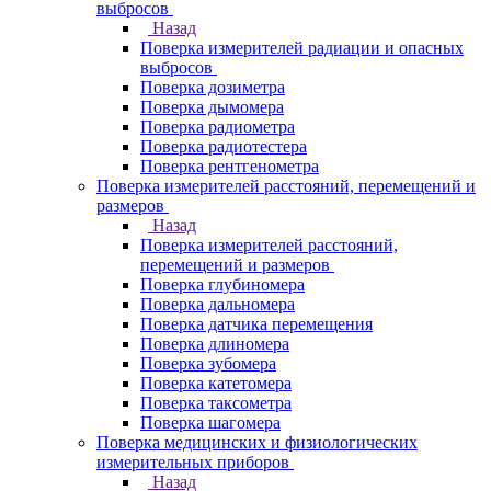
выбросов
Назад
Поверка измерителей радиации и опасных
выбросов
Поверка дозиметра
Поверка дымомера
Поверка радиометра
Поверка радиотестера
Поверка рентгенометра
Поверка измерителей расстояний, перемещений и
размеров
Назад
Поверка измерителей расстояний,
перемещений и размеров
Поверка глубиномера
Поверка дальномера
Поверка датчика перемещения
Поверка длиномера
Поверка зубомера
Поверка катетомера
Поверка таксометра
Поверка шагомера
Поверка медицинских и физиологических
измерительных приборов
Назад