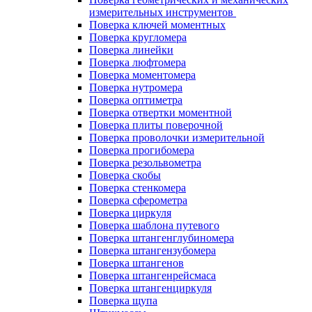
измерительных инструментов
Поверка ключей моментных
Поверка кругломера
Поверка линейки
Поверка люфтомера
Поверка моментомера
Поверка нутромера
Поверка оптиметра
Поверка отвертки моментной
Поверка плиты поверочной
Поверка проволочки измерительной
Поверка прогибомера
Поверка резольвометра
Поверка скобы
Поверка стенкомера
Поверка сферометра
Поверка циркуля
Поверка шаблона путевого
Поверка штангенглубиномера
Поверка штангензубомера
Поверка штангенов
Поверка штангенрейсмаса
Поверка штангенциркуля
Поверка щупа