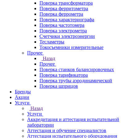
Поверка трансформатора
Поверка ферритометра
Поверка феррометра
Поверка характериографа
Поверка частотомера
Поверка электрометра
Счетчики электроэнергии
Тесламетры
Токосъемники измерительные
Прочее
Назад
Прочее
Поверка станков балансировочных
Поверка тарификатора
Поверка трубы аэродинамической
Поверка шприцов
Бренды
Акции
Услуги
Назад
Услуги
Аккредитация и аттестация испытательной
лаборатории
Аттестация и обучение специалистов
Аттестация испытательного оборудования