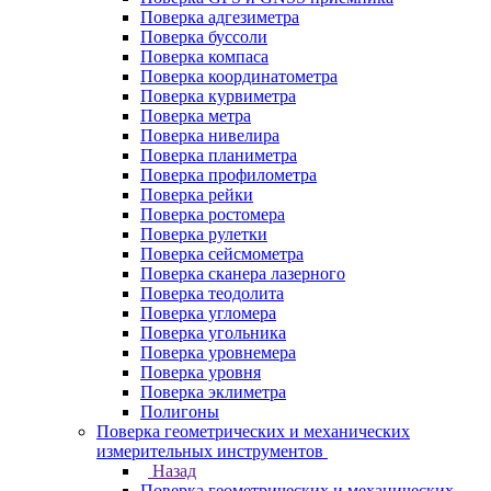
Поверка адгезиметра
Поверка буссоли
Поверка компаса
Поверка координатометра
Поверка курвиметра
Поверка метра
Поверка нивелира
Поверка планиметра
Поверка профилометра
Поверка рейки
Поверка ростомера
Поверка рулетки
Поверка сейсмометра
Поверка сканера лазерного
Поверка теодолита
Поверка угломера
Поверка угольника
Поверка уровнемера
Поверка уровня
Поверка эклиметра
Полигоны
Поверка геометрических и механических
измерительных инструментов
Назад
Поверка геометрических и механических