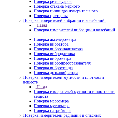
Поверка резервуаров
Поверка стакана мерного
Поверка цилиндра измерительного
Поверка цистерны
Поверка измерителей вибрации и колебаний
Назад
Поверка измерителей вибрации и колебаний
Поверка акселерометра
Поверка вибратора
Поверка виброанализатора
Поверка вибродатчика
Поверка виброметра
Поверка вибропреобразователя
Поверка вибростенда
Поверка дозкалибратора
Поверка измерителей мутности и плотности
веществ
Назад
Поверка измерителей мутности и плотности
веществ
Поверка массомера
Поверка мутномера
Поверка натриймера
Поверка измерителей радиации и опасных