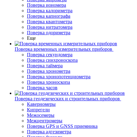
Поверка иономера
Поверка калориметра
Поверка капнографа
Поверка квантометра
Поверка нитратомера
Поверка одориметра
Еще
Поверка временных измерительных приборов
Поверка секундомера
Поверка синхроноскопа
Поверка таймера
Поверка хронометра
Поверка хронопотенциометра
Поверка хроноскопа
Поверка часов
Поверка геодезических и строительных приборов
Каверномеры
Кипрегели
Межосемеры
Межцентромеры
Поверка GPS и GNSS приемника
Поверка адгезиметра