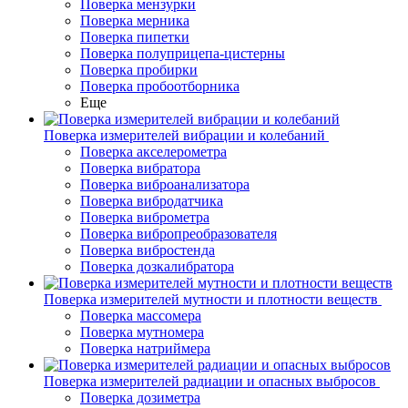
Поверка мензурки
Поверка мерника
Поверка пипетки
Поверка полуприцепа-цистерны
Поверка пробирки
Поверка пробоотборника
Еще
Поверка измерителей вибрации и колебаний
Поверка акселерометра
Поверка вибратора
Поверка виброанализатора
Поверка вибродатчика
Поверка виброметра
Поверка вибропреобразователя
Поверка вибростенда
Поверка дозкалибратора
Поверка измерителей мутности и плотности веществ
Поверка массомера
Поверка мутномера
Поверка натриймера
Поверка измерителей радиации и опасных выбросов
Поверка дозиметра