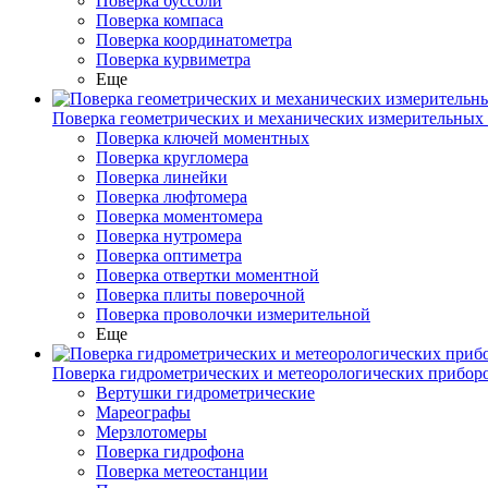
Поверка буссоли
Поверка компаса
Поверка координатометра
Поверка курвиметра
Еще
Поверка геометрических и механических измерительных
Поверка ключей моментных
Поверка кругломера
Поверка линейки
Поверка люфтомера
Поверка моментомера
Поверка нутромера
Поверка оптиметра
Поверка отвертки моментной
Поверка плиты поверочной
Поверка проволочки измерительной
Еще
Поверка гидрометрических и метеорологических прибор
Вертушки гидрометрические
Мареографы
Мерзлотомеры
Поверка гидрофона
Поверка метеостанции