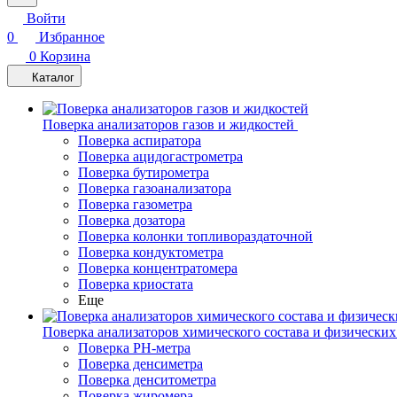
Войти
0
Избранное
0
Корзина
Каталог
Поверка анализаторов газов и жидкостей
Поверка аспиратора
Поверка ацидогастрометра
Поверка бутирометра
Поверка газоанализатора
Поверка газометра
Поверка дозатора
Поверка колонки топливораздаточной
Поверка кондуктометра
Поверка концентратомера
Поверка криостата
Еще
Поверка анализаторов химического состава и физических
Поверка PH-метра
Поверка денсиметра
Поверка денситометра
Поверка жиромера