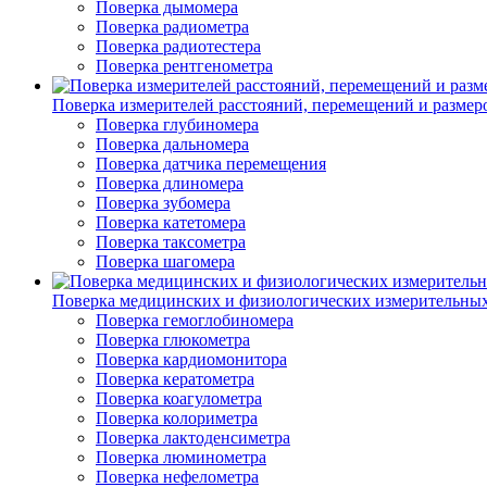
Поверка дымомера
Поверка радиометра
Поверка радиотестера
Поверка рентгенометра
Поверка измерителей расстояний, перемещений и размер
Поверка глубиномера
Поверка дальномера
Поверка датчика перемещения
Поверка длиномера
Поверка зубомера
Поверка катетомера
Поверка таксометра
Поверка шагомера
Поверка медицинских и физиологических измерительны
Поверка гемоглобиномера
Поверка глюкометра
Поверка кардиомонитора
Поверка кератометра
Поверка коагулометра
Поверка колориметра
Поверка лактоденсиметра
Поверка люминометра
Поверка нефелометра