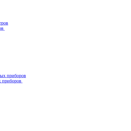
ов
х приборов