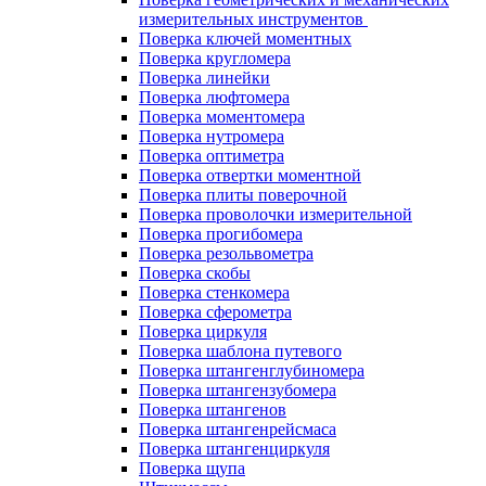
измерительных инструментов
Поверка ключей моментных
Поверка кругломера
Поверка линейки
Поверка люфтомера
Поверка моментомера
Поверка нутромера
Поверка оптиметра
Поверка отвертки моментной
Поверка плиты поверочной
Поверка проволочки измерительной
Поверка прогибомера
Поверка резольвометра
Поверка скобы
Поверка стенкомера
Поверка сферометра
Поверка циркуля
Поверка шаблона путевого
Поверка штангенглубиномера
Поверка штангензубомера
Поверка штангенов
Поверка штангенрейсмаса
Поверка штангенциркуля
Поверка щупа