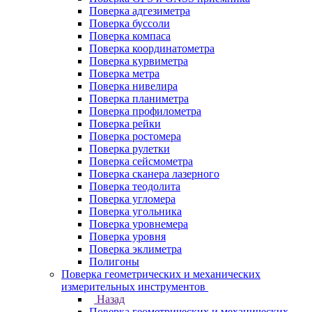
Поверка адгезиметра
Поверка буссоли
Поверка компаса
Поверка координатометра
Поверка курвиметра
Поверка метра
Поверка нивелира
Поверка планиметра
Поверка профилометра
Поверка рейки
Поверка ростомера
Поверка рулетки
Поверка сейсмометра
Поверка сканера лазерного
Поверка теодолита
Поверка угломера
Поверка угольника
Поверка уровнемера
Поверка уровня
Поверка эклиметра
Полигоны
Поверка геометрических и механических
измерительных инструментов
Назад
Поверка геометрических и механических