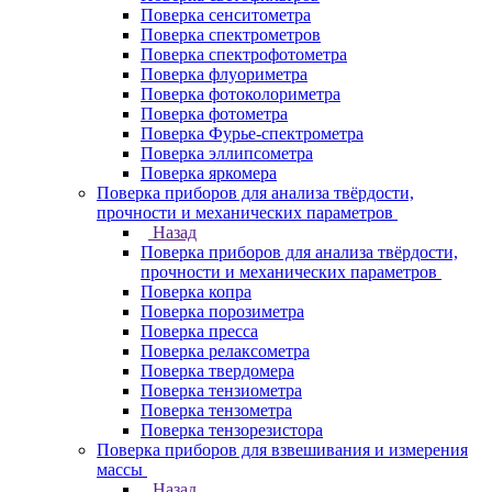
Поверка сенситометра
Поверка спектрометров
Поверка спектрофотометра
Поверка флуориметра
Поверка фотоколориметра
Поверка фотометра
Поверка Фурье-спектрометра
Поверка эллипсометра
Поверка яркомера
Поверка приборов для анализа твёрдости,
прочности и механических параметров
Назад
Поверка приборов для анализа твёрдости,
прочности и механических параметров
Поверка копра
Поверка порозиметра
Поверка пресса
Поверка релаксометра
Поверка твердомера
Поверка тензиометра
Поверка тензометра
Поверка тензорезистора
Поверка приборов для взвешивания и измерения
массы
Назад