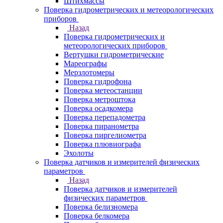
Штихмассы
Поверка гидрометрических и метеорологических
приборов
Назад
Поверка гидрометрических и
метеорологических приборов
Вертушки гидрометрические
Мареографы
Мерзлотомеры
Поверка гидрофона
Поверка метеостанции
Поверка метроштока
Поверка осадкомера
Поверка перепадометра
Поверка пиранометра
Поверка пиргелиометра
Поверка плювиографа
Эхолоты
Поверка датчиков и измерителей физических
параметров
Назад
Поверка датчиков и измерителей
физических параметров
Поверка белизномера
Поверка белкомера