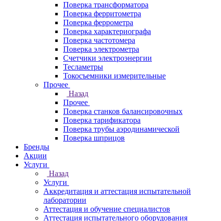
Поверка трансформатора
Поверка ферритометра
Поверка феррометра
Поверка характериографа
Поверка частотомера
Поверка электрометра
Счетчики электроэнергии
Тесламетры
Токосъемники измерительные
Прочее
Назад
Прочее
Поверка станков балансировочных
Поверка тарификатора
Поверка трубы аэродинамической
Поверка шприцов
Бренды
Акции
Услуги
Назад
Услуги
Аккредитация и аттестация испытательной
лаборатории
Аттестация и обучение специалистов
Аттестация испытательного оборудования