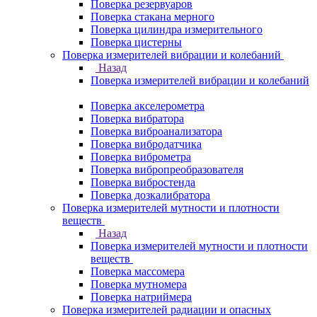
Поверка резервуаров
Поверка стакана мерного
Поверка цилиндра измерительного
Поверка цистерны
Поверка измерителей вибрации и колебаний
Назад
Поверка измерителей вибрации и колебаний
Поверка акселерометра
Поверка вибратора
Поверка виброанализатора
Поверка вибродатчика
Поверка виброметра
Поверка вибропреобразователя
Поверка вибростенда
Поверка дозкалибратора
Поверка измерителей мутности и плотности
веществ
Назад
Поверка измерителей мутности и плотности
веществ
Поверка массомера
Поверка мутномера
Поверка натриймера
Поверка измерителей радиации и опасных