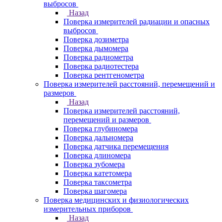
выбросов
Назад
Поверка измерителей радиации и опасных
выбросов
Поверка дозиметра
Поверка дымомера
Поверка радиометра
Поверка радиотестера
Поверка рентгенометра
Поверка измерителей расстояний, перемещений и
размеров
Назад
Поверка измерителей расстояний,
перемещений и размеров
Поверка глубиномера
Поверка дальномера
Поверка датчика перемещения
Поверка длиномера
Поверка зубомера
Поверка катетомера
Поверка таксометра
Поверка шагомера
Поверка медицинских и физиологических
измерительных приборов
Назад