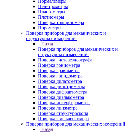
Нормалемеры
Пенетрометры
Пластометры
Плотномеры
Поверка толщиномера
Порометры
Поверка приборов для механических и
структурных измерений
Назад
Поверка приборов для механических и
структурных измерений
Поверка гистерезисографа
Поверка гониометра
Поверка гравиметра
Поверка гриндометра
Поверка дилатометра
Поверка диоптриметра
Поверка дифрактометра
Поверка диэлькометра
Поверка интерферометра
Поверка линзметра
Поверка структуроскопа
Поверка эвольвентомера
Поверка приборов для механических измерений
Назад