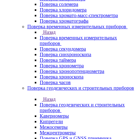
Поверка солемера
Поверка хлоридомера
Поверка хромато-масс-спектрометра
Поверка хроматографа
Поверка временных измерительных приборов
Назад
Поверка временных измерительных
приборов
Поверка секундомера
Поверка синхроноскопа
Поверка таймера
Поверка хронометра
Поверка хронопотенциометра
Поверка хроноскопа
Поверка часов
Поверка геодезических и строительных приборов
Назад
Поверка геодезических и строительных
приборов
Каверномеры
Кипрегели
Межосемеры
Межцентромеры
Поверка GPS и GNSS приемника