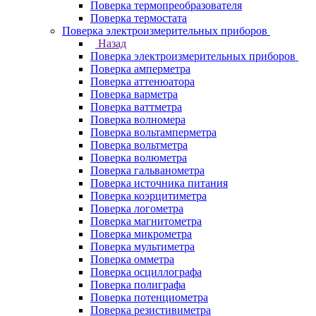
Поверка термопреобразователя
Поверка термостата
Поверка электроизмерительных приборов
Назад
Поверка электроизмерительных приборов
Поверка амперметра
Поверка аттенюатора
Поверка варметра
Поверка ваттметра
Поверка волномера
Поверка вольтамперметра
Поверка вольтметра
Поверка волюметра
Поверка гальванометра
Поверка источника питания
Поверка коэрцитиметра
Поверка логометра
Поверка магнитометра
Поверка микрометра
Поверка мультиметра
Поверка омметра
Поверка осциллографа
Поверка полиграфа
Поверка потенциометра
Поверка резистивиметра