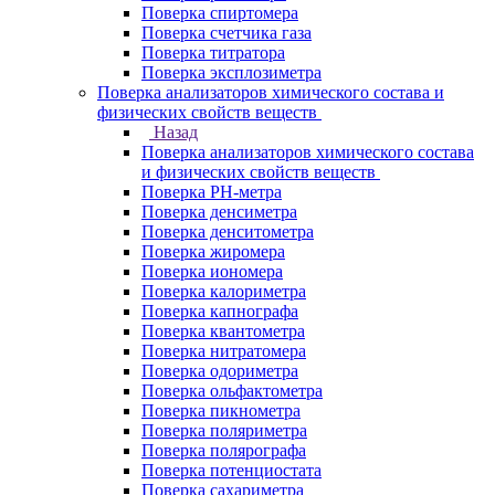
Поверка спиртомера
Поверка счетчика газа
Поверка титратора
Поверка эксплозиметра
Поверка анализаторов химического состава и
физических свойств веществ
Назад
Поверка анализаторов химического состава
и физических свойств веществ
Поверка PH-метра
Поверка денсиметра
Поверка денситометра
Поверка жиромера
Поверка иономера
Поверка калориметра
Поверка капнографа
Поверка квантометра
Поверка нитратомера
Поверка одориметра
Поверка ольфактометра
Поверка пикнометра
Поверка поляриметра
Поверка полярографа
Поверка потенциостата
Поверка сахариметра