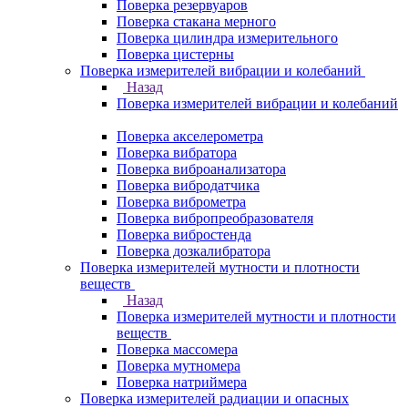
Поверка резервуаров
Поверка стакана мерного
Поверка цилиндра измерительного
Поверка цистерны
Поверка измерителей вибрации и колебаний
Назад
Поверка измерителей вибрации и колебаний
Поверка акселерометра
Поверка вибратора
Поверка виброанализатора
Поверка вибродатчика
Поверка виброметра
Поверка вибропреобразователя
Поверка вибростенда
Поверка дозкалибратора
Поверка измерителей мутности и плотности
веществ
Назад
Поверка измерителей мутности и плотности
веществ
Поверка массомера
Поверка мутномера
Поверка натриймера
Поверка измерителей радиации и опасных