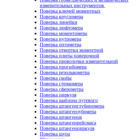
измерительных инструментов
Поверка ключей моментных
Поверка кругломера
Поверка линейки
Поверка люфтомера
Поверка моментомера
Поверка нутромера
Поверка оптиметра
Поверка отвертки моментной
Поверка плиты поверочной
Поверка проволочки измерительной
Поверка прогибомера
Поверка резольвометра
Поверка скобы
Поверка стенкомера
Поверка сферометра
Поверка циркуля
Поверка шаблона путевого
Поверка штангенглубиномера
Поверка штангензубомера
Поверка штангенов
Поверка штангенрейсмаса
Поверка штангенциркуля
Поверка щупа