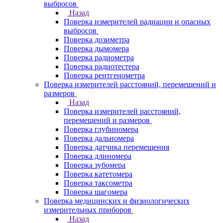
выбросов
Назад
Поверка измерителей радиации и опасных
выбросов
Поверка дозиметра
Поверка дымомера
Поверка радиометра
Поверка радиотестера
Поверка рентгенометра
Поверка измерителей расстояний, перемещений и
размеров
Назад
Поверка измерителей расстояний,
перемещений и размеров
Поверка глубиномера
Поверка дальномера
Поверка датчика перемещения
Поверка длиномера
Поверка зубомера
Поверка катетомера
Поверка таксометра
Поверка шагомера
Поверка медицинских и физиологических
измерительных приборов
Назад