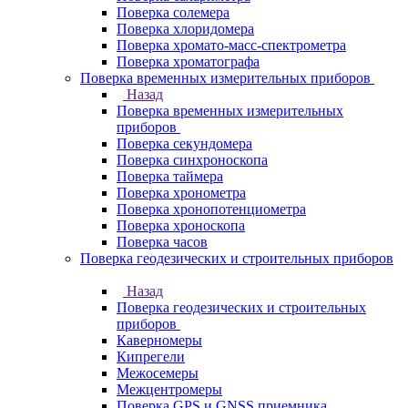
Поверка солемера
Поверка хлоридомера
Поверка хромато-масс-спектрометра
Поверка хроматографа
Поверка временных измерительных приборов
Назад
Поверка временных измерительных
приборов
Поверка секундомера
Поверка синхроноскопа
Поверка таймера
Поверка хронометра
Поверка хронопотенциометра
Поверка хроноскопа
Поверка часов
Поверка геодезических и строительных приборов
Назад
Поверка геодезических и строительных
приборов
Каверномеры
Кипрегели
Межосемеры
Межцентромеры
Поверка GPS и GNSS приемника