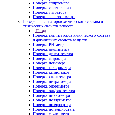
Поверка спиртомера
Поверка счетчика газа
Поверка титратора
Поверка эксплозиметра
Поверка анализаторов химического состава и
физических свойств веществ
Назад
Поверка анализаторов химического состава
и физических свойств веществ
Поверка PH-метра
Поверка денсиметра
Поверка денситометра
Поверка жиромера
Поверка иономера
Поверка калориметра
Поверка капнографа
Поверка квантометра
Поверка нитратомера
Поверка одориметра
Поверка ольфактометра
Поверка пикнометра
Поверка поляриметра
Поверка полярографа
Поверка потенциостата
Поверка сахариметра