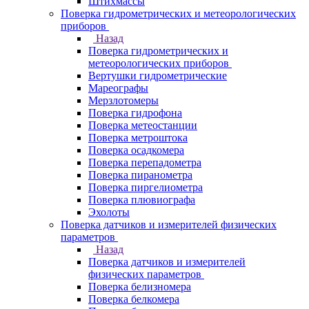
Штихмассы
Поверка гидрометрических и метеорологических
приборов
Назад
Поверка гидрометрических и
метеорологических приборов
Вертушки гидрометрические
Мареографы
Мерзлотомеры
Поверка гидрофона
Поверка метеостанции
Поверка метроштока
Поверка осадкомера
Поверка перепадометра
Поверка пиранометра
Поверка пиргелиометра
Поверка плювиографа
Эхолоты
Поверка датчиков и измерителей физических
параметров
Назад
Поверка датчиков и измерителей
физических параметров
Поверка белизномера
Поверка белкомера