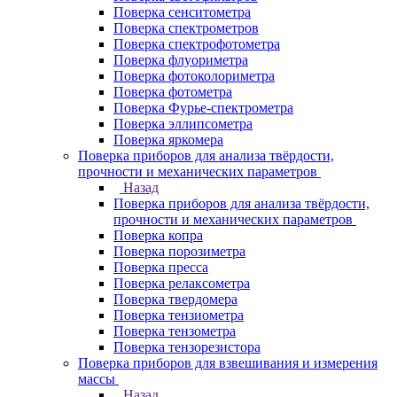
Поверка сенситометра
Поверка спектрометров
Поверка спектрофотометра
Поверка флуориметра
Поверка фотоколориметра
Поверка фотометра
Поверка Фурье-спектрометра
Поверка эллипсометра
Поверка яркомера
Поверка приборов для анализа твёрдости,
прочности и механических параметров
Назад
Поверка приборов для анализа твёрдости,
прочности и механических параметров
Поверка копра
Поверка порозиметра
Поверка пресса
Поверка релаксометра
Поверка твердомера
Поверка тензиометра
Поверка тензометра
Поверка тензорезистора
Поверка приборов для взвешивания и измерения
массы
Назад