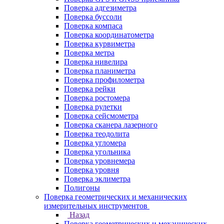
Поверка адгезиметра
Поверка буссоли
Поверка компаса
Поверка координатометра
Поверка курвиметра
Поверка метра
Поверка нивелира
Поверка планиметра
Поверка профилометра
Поверка рейки
Поверка ростомера
Поверка рулетки
Поверка сейсмометра
Поверка сканера лазерного
Поверка теодолита
Поверка угломера
Поверка угольника
Поверка уровнемера
Поверка уровня
Поверка эклиметра
Полигоны
Поверка геометрических и механических
измерительных инструментов
Назад
Поверка геометрических и механических