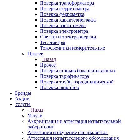
Поверка трансформатора
Поверка ферритометра
Поверка феррометра
Поверка характериографа
Поверка частотомера
Поверка электрометра
Счетчики электроэнергии
Тесламетры
Токосъемники измерительные
Прочее
Назад
Прочее
Поверка станков балансировочных
Поверка тарификатора
Поверка трубы аэродинамической
Поверка шприцов
Бренды
Акции
Услуги
Назад
Услуги
Аккредитация и аттестация испытательной
лаборатории
Аттестация и обучение специалистов
Аттестация испытательного оборудования