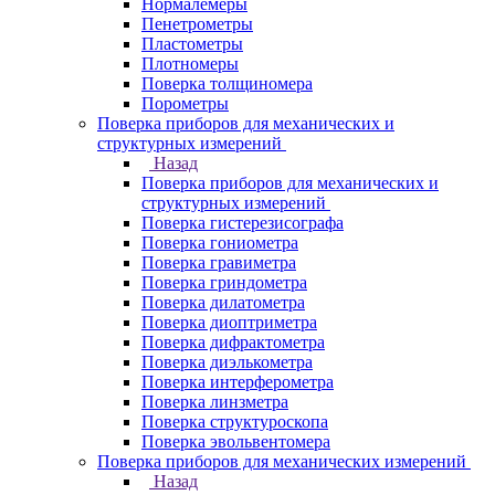
Нормалемеры
Пенетрометры
Пластометры
Плотномеры
Поверка толщиномера
Порометры
Поверка приборов для механических и
структурных измерений
Назад
Поверка приборов для механических и
структурных измерений
Поверка гистерезисографа
Поверка гониометра
Поверка гравиметра
Поверка гриндометра
Поверка дилатометра
Поверка диоптриметра
Поверка дифрактометра
Поверка диэлькометра
Поверка интерферометра
Поверка линзметра
Поверка структуроскопа
Поверка эвольвентомера
Поверка приборов для механических измерений
Назад