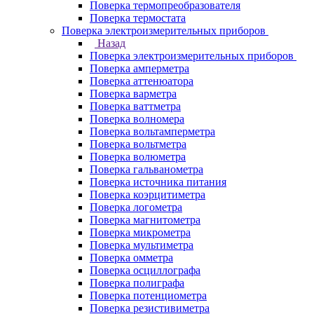
Поверка термопреобразователя
Поверка термостата
Поверка электроизмерительных приборов
Назад
Поверка электроизмерительных приборов
Поверка амперметра
Поверка аттенюатора
Поверка варметра
Поверка ваттметра
Поверка волномера
Поверка вольтамперметра
Поверка вольтметра
Поверка волюметра
Поверка гальванометра
Поверка источника питания
Поверка коэрцитиметра
Поверка логометра
Поверка магнитометра
Поверка микрометра
Поверка мультиметра
Поверка омметра
Поверка осциллографа
Поверка полиграфа
Поверка потенциометра
Поверка резистивиметра