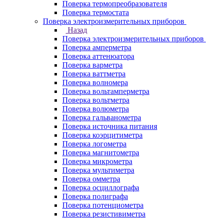
Поверка термопреобразователя
Поверка термостата
Поверка электроизмерительных приборов
Назад
Поверка электроизмерительных приборов
Поверка амперметра
Поверка аттенюатора
Поверка варметра
Поверка ваттметра
Поверка волномера
Поверка вольтамперметра
Поверка вольтметра
Поверка волюметра
Поверка гальванометра
Поверка источника питания
Поверка коэрцитиметра
Поверка логометра
Поверка магнитометра
Поверка микрометра
Поверка мультиметра
Поверка омметра
Поверка осциллографа
Поверка полиграфа
Поверка потенциометра
Поверка резистивиметра