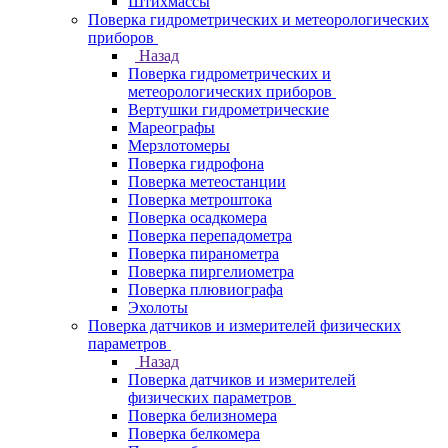
Штихмассы
Поверка гидрометрических и метеорологических
приборов
Назад
Поверка гидрометрических и
метеорологических приборов
Вертушки гидрометрические
Мареографы
Мерзлотомеры
Поверка гидрофона
Поверка метеостанции
Поверка метроштока
Поверка осадкомера
Поверка перепадометра
Поверка пиранометра
Поверка пиргелиометра
Поверка плювиографа
Эхолоты
Поверка датчиков и измерителей физических
параметров
Назад
Поверка датчиков и измерителей
физических параметров
Поверка белизномера
Поверка белкомера