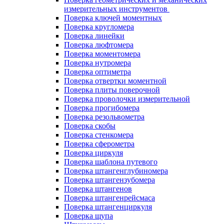
измерительных инструментов
Поверка ключей моментных
Поверка кругломера
Поверка линейки
Поверка люфтомера
Поверка моментомера
Поверка нутромера
Поверка оптиметра
Поверка отвертки моментной
Поверка плиты поверочной
Поверка проволочки измерительной
Поверка прогибомера
Поверка резольвометра
Поверка скобы
Поверка стенкомера
Поверка сферометра
Поверка циркуля
Поверка шаблона путевого
Поверка штангенглубиномера
Поверка штангензубомера
Поверка штангенов
Поверка штангенрейсмаса
Поверка штангенциркуля
Поверка щупа