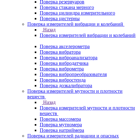
Поверка резервуаров
Поверка стакана мерного
Поверка цилиндра измерительного
Поверка цистерны
Поверка измерителей вибрации и колебаний
Назад
Поверка измерителей вибрации и колебаний
Поверка акселерометра
Поверка вибратора
Поверка виброанализатора
Поверка вибродатчика
Поверка виброметра
Поверка вибропреобразователя
Поверка вибростенда
Поверка дозкалибратора
Поверка измерителей мутности и плотности
веществ
Назад
Поверка измерителей мутности и плотности
веществ
Поверка массомера
Поверка мутномера
Поверка натриймера
Поверка измерителей радиации и опасных