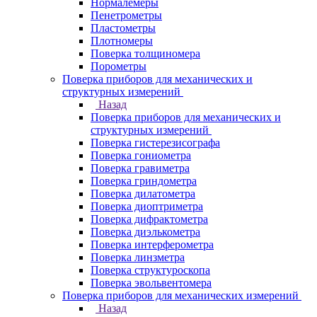
Нормалемеры
Пенетрометры
Пластометры
Плотномеры
Поверка толщиномера
Порометры
Поверка приборов для механических и
структурных измерений
Назад
Поверка приборов для механических и
структурных измерений
Поверка гистерезисографа
Поверка гониометра
Поверка гравиметра
Поверка гриндометра
Поверка дилатометра
Поверка диоптриметра
Поверка дифрактометра
Поверка диэлькометра
Поверка интерферометра
Поверка линзметра
Поверка структуроскопа
Поверка эвольвентомера
Поверка приборов для механических измерений
Назад