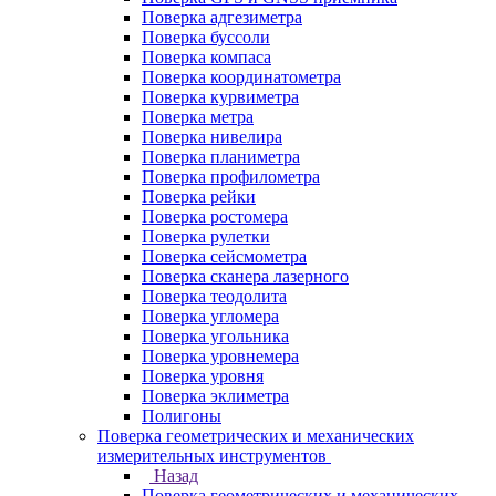
Поверка адгезиметра
Поверка буссоли
Поверка компаса
Поверка координатометра
Поверка курвиметра
Поверка метра
Поверка нивелира
Поверка планиметра
Поверка профилометра
Поверка рейки
Поверка ростомера
Поверка рулетки
Поверка сейсмометра
Поверка сканера лазерного
Поверка теодолита
Поверка угломера
Поверка угольника
Поверка уровнемера
Поверка уровня
Поверка эклиметра
Полигоны
Поверка геометрических и механических
измерительных инструментов
Назад
Поверка геометрических и механических