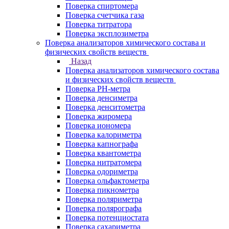
Поверка спиртомера
Поверка счетчика газа
Поверка титратора
Поверка эксплозиметра
Поверка анализаторов химического состава и
физических свойств веществ
Назад
Поверка анализаторов химического состава
и физических свойств веществ
Поверка PH-метра
Поверка денсиметра
Поверка денситометра
Поверка жиромера
Поверка иономера
Поверка калориметра
Поверка капнографа
Поверка квантометра
Поверка нитратомера
Поверка одориметра
Поверка ольфактометра
Поверка пикнометра
Поверка поляриметра
Поверка полярографа
Поверка потенциостата
Поверка сахариметра