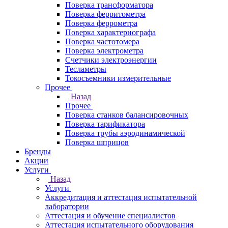
Поверка трансформатора
Поверка ферритометра
Поверка феррометра
Поверка характериографа
Поверка частотомера
Поверка электрометра
Счетчики электроэнергии
Тесламетры
Токосъемники измерительные
Прочее
Назад
Прочее
Поверка станков балансировочных
Поверка тарификатора
Поверка трубы аэродинамической
Поверка шприцов
Бренды
Акции
Услуги
Назад
Услуги
Аккредитация и аттестация испытательной
лаборатории
Аттестация и обучение специалистов
Аттестация испытательного оборудования