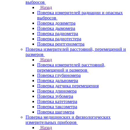
выбросов
Назад
Поверка измерителей радиации и опасных
выбросов
Поверка дозиметра
Поверка дымомера
Поверка радиометра
Поверка радиотестера
Поверка рентгенометра
Поверка измерителей расстояний, перемещений и
размеров
Назад
Поверка измерителей расстояний,
перемещений и размеров
Поверка глубиномера
Поверка дальномера
Поверка датчика перемещения
Поверка длиномера
Поверка зубомера
Поверка катетомера
Поверка таксометра
Поверка шагомера
Поверка медицинских и физиологических
измерительных приборов
Назад