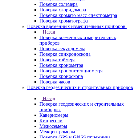
Поверка солемера
Поверка хлоридомера
Поверка хромато-масс-спектрометра
Поверка хроматографа
Поверка временных измерительных приборов
Назад
Поверка временных измерительных
приборов
Поверка секундомера
Поверка синхроноскопа
Поверка таймера
Поверка хронометра
Поверка хронопотенциометра
Поверка хроноскопа
Поверка часов
Поверка геодезических и строительных приборов
Назад
Поверка геодезических и строительных
приборов
Каверномеры
Кипрегели
Межосемеры
Межцентромеры
Поверка GPS и GNSS приемника