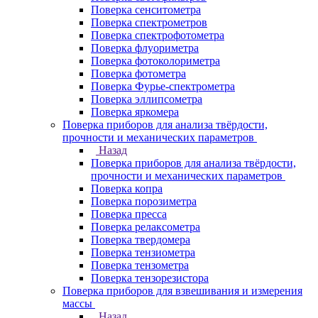
Поверка сенситометра
Поверка спектрометров
Поверка спектрофотометра
Поверка флуориметра
Поверка фотоколориметра
Поверка фотометра
Поверка Фурье-спектрометра
Поверка эллипсометра
Поверка яркомера
Поверка приборов для анализа твёрдости,
прочности и механических параметров
Назад
Поверка приборов для анализа твёрдости,
прочности и механических параметров
Поверка копра
Поверка порозиметра
Поверка пресса
Поверка релаксометра
Поверка твердомера
Поверка тензиометра
Поверка тензометра
Поверка тензорезистора
Поверка приборов для взвешивания и измерения
массы
Назад