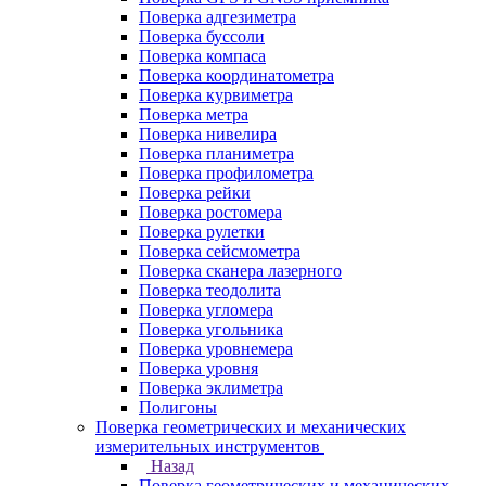
Поверка адгезиметра
Поверка буссоли
Поверка компаса
Поверка координатометра
Поверка курвиметра
Поверка метра
Поверка нивелира
Поверка планиметра
Поверка профилометра
Поверка рейки
Поверка ростомера
Поверка рулетки
Поверка сейсмометра
Поверка сканера лазерного
Поверка теодолита
Поверка угломера
Поверка угольника
Поверка уровнемера
Поверка уровня
Поверка эклиметра
Полигоны
Поверка геометрических и механических
измерительных инструментов
Назад
Поверка геометрических и механических