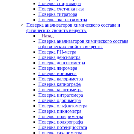
Поверка спиртомера
Поверка счетчика газа
Поверка титратора
Поверка эксплозиметра
Поверка анализаторов химического состава и
физических свойств веществ
Назад
Поверка анализаторов химического состава
и физических свойств веществ
Поверка PH-метра
Поверка денсиметра
Поверка денситометра
Поверка жиромера
Поверка иономера
Поверка калориметра
Поверка капнографа
Поверка квантометра
Поверка нитратомера
Поверка одориметра
Поверка ольфактометра
Поверка пикнометра
Поверка поляриметра
Поверка полярографа
Поверка потенциостата
Поверка сахариметра