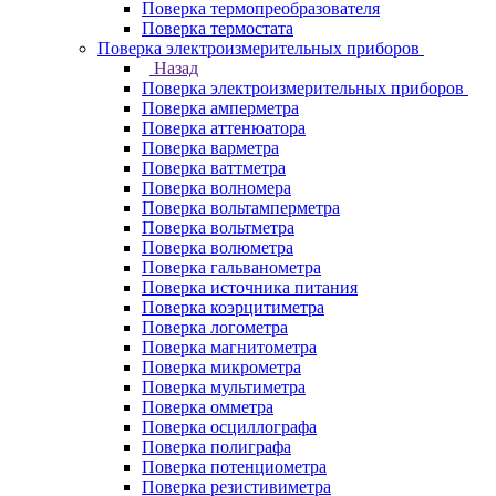
Поверка термопреобразователя
Поверка термостата
Поверка электроизмерительных приборов
Назад
Поверка электроизмерительных приборов
Поверка амперметра
Поверка аттенюатора
Поверка варметра
Поверка ваттметра
Поверка волномера
Поверка вольтамперметра
Поверка вольтметра
Поверка волюметра
Поверка гальванометра
Поверка источника питания
Поверка коэрцитиметра
Поверка логометра
Поверка магнитометра
Поверка микрометра
Поверка мультиметра
Поверка омметра
Поверка осциллографа
Поверка полиграфа
Поверка потенциометра
Поверка резистивиметра