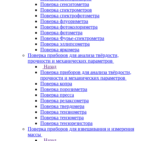
Поверка сенситометра
Поверка спектрометров
Поверка спектрофотометра
Поверка флуориметра
Поверка фотоколориметра
Поверка фотометра
Поверка Фурье-спектрометра
Поверка эллипсометра
Поверка яркомера
Поверка приборов для анализа твёрдости,
прочности и механических параметров
Назад
Поверка приборов для анализа твёрдости,
прочности и механических параметров
Поверка копра
Поверка порозиметра
Поверка пресса
Поверка релаксометра
Поверка твердомера
Поверка тензиометра
Поверка тензометра
Поверка тензорезистора
Поверка приборов для взвешивания и измерения
массы
Назад