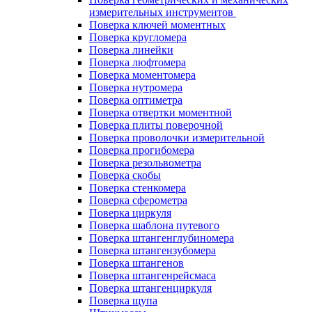
измерительных инструментов
Поверка ключей моментных
Поверка кругломера
Поверка линейки
Поверка люфтомера
Поверка моментомера
Поверка нутромера
Поверка оптиметра
Поверка отвертки моментной
Поверка плиты поверочной
Поверка проволочки измерительной
Поверка прогибомера
Поверка резольвометра
Поверка скобы
Поверка стенкомера
Поверка сферометра
Поверка циркуля
Поверка шаблона путевого
Поверка штангенглубиномера
Поверка штангензубомера
Поверка штангенов
Поверка штангенрейсмаса
Поверка штангенциркуля
Поверка щупа