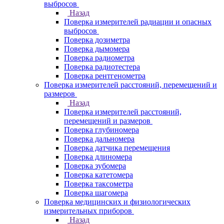
выбросов
Назад
Поверка измерителей радиации и опасных
выбросов
Поверка дозиметра
Поверка дымомера
Поверка радиометра
Поверка радиотестера
Поверка рентгенометра
Поверка измерителей расстояний, перемещений и
размеров
Назад
Поверка измерителей расстояний,
перемещений и размеров
Поверка глубиномера
Поверка дальномера
Поверка датчика перемещения
Поверка длиномера
Поверка зубомера
Поверка катетомера
Поверка таксометра
Поверка шагомера
Поверка медицинских и физиологических
измерительных приборов
Назад