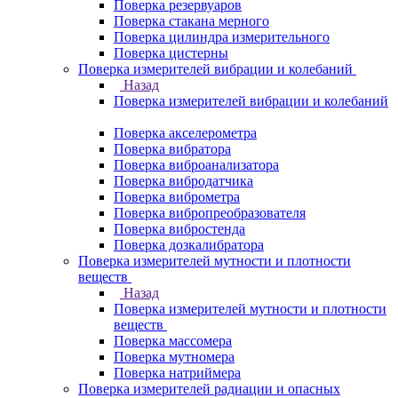
Поверка резервуаров
Поверка стакана мерного
Поверка цилиндра измерительного
Поверка цистерны
Поверка измерителей вибрации и колебаний
Назад
Поверка измерителей вибрации и колебаний
Поверка акселерометра
Поверка вибратора
Поверка виброанализатора
Поверка вибродатчика
Поверка виброметра
Поверка вибропреобразователя
Поверка вибростенда
Поверка дозкалибратора
Поверка измерителей мутности и плотности
веществ
Назад
Поверка измерителей мутности и плотности
веществ
Поверка массомера
Поверка мутномера
Поверка натриймера
Поверка измерителей радиации и опасных