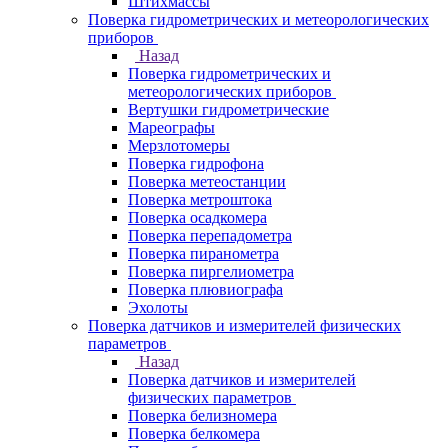
Штихмассы
Поверка гидрометрических и метеорологических
приборов
Назад
Поверка гидрометрических и
метеорологических приборов
Вертушки гидрометрические
Мареографы
Мерзлотомеры
Поверка гидрофона
Поверка метеостанции
Поверка метроштока
Поверка осадкомера
Поверка перепадометра
Поверка пиранометра
Поверка пиргелиометра
Поверка плювиографа
Эхолоты
Поверка датчиков и измерителей физических
параметров
Назад
Поверка датчиков и измерителей
физических параметров
Поверка белизномера
Поверка белкомера