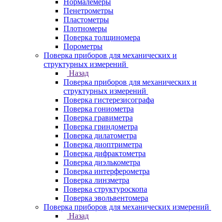
Нормалемеры
Пенетрометры
Пластометры
Плотномеры
Поверка толщиномера
Порометры
Поверка приборов для механических и
структурных измерений
Назад
Поверка приборов для механических и
структурных измерений
Поверка гистерезисографа
Поверка гониометра
Поверка гравиметра
Поверка гриндометра
Поверка дилатометра
Поверка диоптриметра
Поверка дифрактометра
Поверка диэлькометра
Поверка интерферометра
Поверка линзметра
Поверка структуроскопа
Поверка эвольвентомера
Поверка приборов для механических измерений
Назад