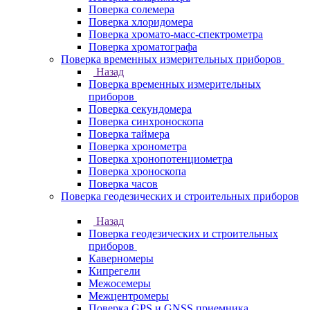
Поверка солемера
Поверка хлоридомера
Поверка хромато-масс-спектрометра
Поверка хроматографа
Поверка временных измерительных приборов
Назад
Поверка временных измерительных
приборов
Поверка секундомера
Поверка синхроноскопа
Поверка таймера
Поверка хронометра
Поверка хронопотенциометра
Поверка хроноскопа
Поверка часов
Поверка геодезических и строительных приборов
Назад
Поверка геодезических и строительных
приборов
Каверномеры
Кипрегели
Межосемеры
Межцентромеры
Поверка GPS и GNSS приемника