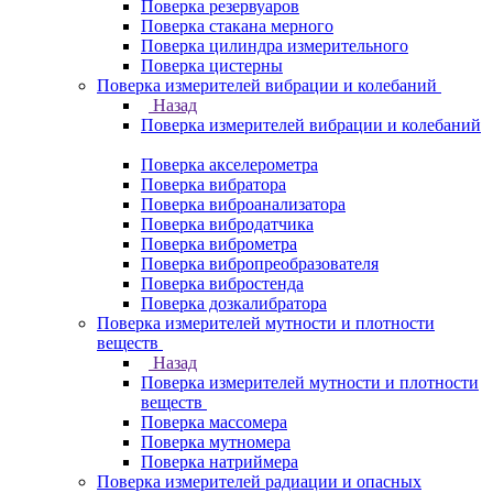
Поверка резервуаров
Поверка стакана мерного
Поверка цилиндра измерительного
Поверка цистерны
Поверка измерителей вибрации и колебаний
Назад
Поверка измерителей вибрации и колебаний
Поверка акселерометра
Поверка вибратора
Поверка виброанализатора
Поверка вибродатчика
Поверка виброметра
Поверка вибропреобразователя
Поверка вибростенда
Поверка дозкалибратора
Поверка измерителей мутности и плотности
веществ
Назад
Поверка измерителей мутности и плотности
веществ
Поверка массомера
Поверка мутномера
Поверка натриймера
Поверка измерителей радиации и опасных