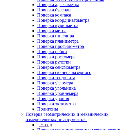
Поверка адгезиметра
Поверка буссоли
Поверка компаса
Поверка координатометра
Поверка курвиметра
Поверка метра
Поверка нивелира
Поверка планиметра
Поверка профилометра
Поверка рейки
Поверка ростомера
Поверка рулетки
Поверка сейсмометра
Поверка сканера лазерного
Поверка теодолита
Поверка угломера
Поверка угольника
Поверка уровнемера
Поверка уровня
Поверка эклиметра
Полигоны
Поверка геометрических и механических
измерительных инструментов
Назад
Поверка геометрических и механических