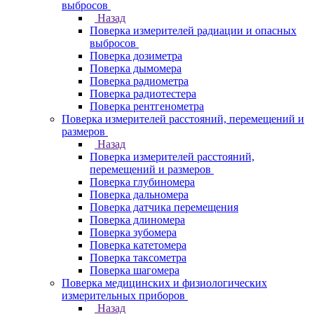
выбросов
Назад
Поверка измерителей радиации и опасных
выбросов
Поверка дозиметра
Поверка дымомера
Поверка радиометра
Поверка радиотестера
Поверка рентгенометра
Поверка измерителей расстояний, перемещений и
размеров
Назад
Поверка измерителей расстояний,
перемещений и размеров
Поверка глубиномера
Поверка дальномера
Поверка датчика перемещения
Поверка длиномера
Поверка зубомера
Поверка катетомера
Поверка таксометра
Поверка шагомера
Поверка медицинских и физиологических
измерительных приборов
Назад