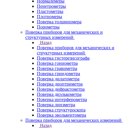
Нормалемеры
Пенетрометры
Пластометры
Плотномеры
Поверка толщиномера
Порометры
Поверка приборов для механических и
структурных измерений
Назад
Поверка приборов для механических и
структурных измерений
Поверка гистерезисографа
Поверка гониометра
Поверка гравиметра
Поверка гриндометра
Поверка дилатометра
Поверка диоптриметра
Поверка дифрактометра
Поверка диэлькометра
Поверка интерферометра
Поверка линзметра
Поверка структуроскопа
Поверка эвольвентомера
Поверка приборов для механических измерений
Назад