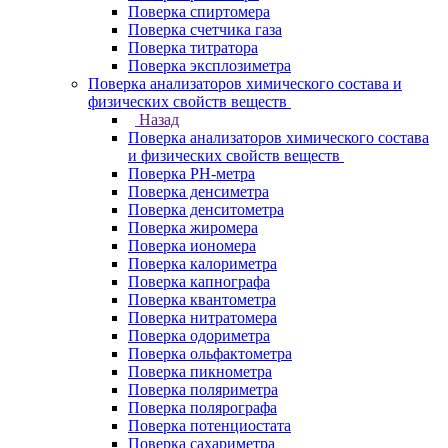
Поверка спиртомера
Поверка счетчика газа
Поверка титратора
Поверка эксплозиметра
Поверка анализаторов химического состава и
физических свойств веществ
Назад
Поверка анализаторов химического состава
и физических свойств веществ
Поверка PH-метра
Поверка денсиметра
Поверка денситометра
Поверка жиромера
Поверка иономера
Поверка калориметра
Поверка капнографа
Поверка квантометра
Поверка нитратомера
Поверка одориметра
Поверка ольфактометра
Поверка пикнометра
Поверка поляриметра
Поверка полярографа
Поверка потенциостата
Поверка сахариметра