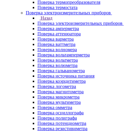
Поверка термопреобразователя
Поверка термостата
Поверка электроизмерительных приборов
Назад
Поверка электроизмерительных приборов
Поверка амперметра
Поверка аттенюатора
Поверка варметра
Поверка ваттметра
Поверка волномера
Поверка вольтамперметра
Поверка вольтметра
Поверка волюметра
Поверка гальванометра
Поверка источника питания
Поверка коэрцитиметра
Поверка логометра
Поверка магнитометра
Поверка микрометра
Поверка мультиметра
Поверка омметра
Поверка осциллографа
Поверка полиграфа
Поверка потенциометра
Поверка резистивиметра