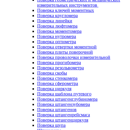
измерительных инструментов
Поверка ключей моментных
Поверка кругломера
Поверка линейки
Поверка люфтомера
Поверка моментомера
Поверка нутромера
Поверка оптиметра
Поверка отвертки моментной
Поверка плиты поверочной
Поверка проволочки измерительной
Поверка прогибомера
Поверка резольвометра
Поверка скобы
Поверка стенкомера
Поверка сферометра
Поверка циркуля
Поверка шаблона путевого
Поверка штангенглубиномера
Поверка штангензубомера
Поверка штангенов
Поверка штангенрейсмаса
Поверка штангенциркуля
Поверка щупа