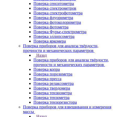
Поверка сенситометра
Поверка спектрометров
Поверка спектрофотометра
Поверка флуориметра
Поверка фотоколориметра
Поверка фотометра
Поверка Фурье-спектрометра
Поверка эллипсометра
Поверка яркомера
Поверка приборов для анализа твёрдости,
прочности и механических параметров
Назад
Поверка приборов для анализа твёрдости,
прочности и механических параметров
Поверка копра
Поверка порозиметра
Поверка пресса
Поверка релаксометра
Поверка твердомера
Поверка тензиометра
Поверка тензометра
Поверка тензорезистора
Поверка приборов для взвешивания и измерения
массы
Назад