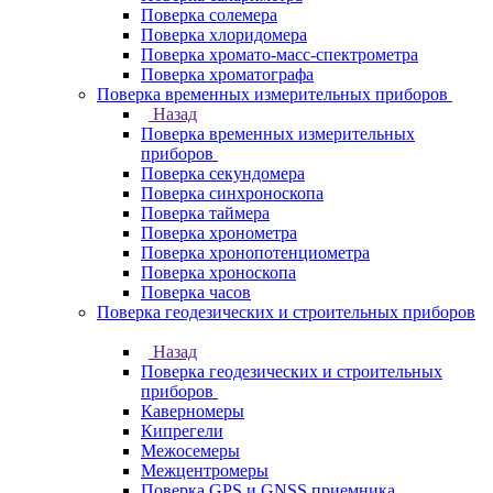
Поверка солемера
Поверка хлоридомера
Поверка хромато-масс-спектрометра
Поверка хроматографа
Поверка временных измерительных приборов
Назад
Поверка временных измерительных
приборов
Поверка секундомера
Поверка синхроноскопа
Поверка таймера
Поверка хронометра
Поверка хронопотенциометра
Поверка хроноскопа
Поверка часов
Поверка геодезических и строительных приборов
Назад
Поверка геодезических и строительных
приборов
Каверномеры
Кипрегели
Межосемеры
Межцентромеры
Поверка GPS и GNSS приемника