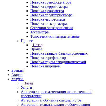
Поверка трансформатора
Поверка ферритометра
Поверка феррометра
Поверка характериографа
Поверка частотомера
Поверка электрометра
Счетчики электроэнергии
Тесламетры
Токосъемники измерительные
Прочее
Назад
Прочее
Поверка станков балансировочных
Поверка тарификатора
Поверка трубы аэродинамической
Поверка шприцов
Бренды
Акции
Услуги
Назад
Услуги
Аккредитация и аттестация испытательной
лаборатории
Аттестация и обучение специалистов
Аттестация испытательного оборудования