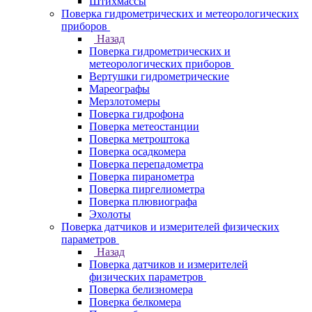
Штихмассы
Поверка гидрометрических и метеорологических
приборов
Назад
Поверка гидрометрических и
метеорологических приборов
Вертушки гидрометрические
Мареографы
Мерзлотомеры
Поверка гидрофона
Поверка метеостанции
Поверка метроштока
Поверка осадкомера
Поверка перепадометра
Поверка пиранометра
Поверка пиргелиометра
Поверка плювиографа
Эхолоты
Поверка датчиков и измерителей физических
параметров
Назад
Поверка датчиков и измерителей
физических параметров
Поверка белизномера
Поверка белкомера