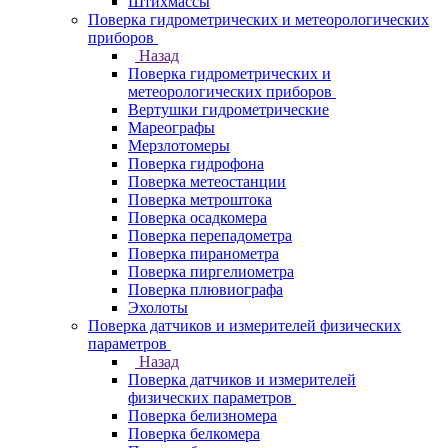
Штихмассы
Поверка гидрометрических и метеорологических
приборов
Назад
Поверка гидрометрических и
метеорологических приборов
Вертушки гидрометрические
Мареографы
Мерзлотомеры
Поверка гидрофона
Поверка метеостанции
Поверка метроштока
Поверка осадкомера
Поверка перепадометра
Поверка пиранометра
Поверка пиргелиометра
Поверка плювиографа
Эхолоты
Поверка датчиков и измерителей физических
параметров
Назад
Поверка датчиков и измерителей
физических параметров
Поверка белизномера
Поверка белкомера