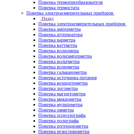
Поверка термопреобразователя
Поверка термостата
Поверка электроизмерительных приборов
Назад
Поверка электроизмерительных приборов
Поверка амперметра
Поверка аттенюатора
Поверка варметра
Поверка ваттметра
Поверка волномера
Поверка вольтамперметра
Поверка вольтметра
Поверка волюметра
Поверка гальванометра
Поверка источника питания
Поверка коэрцитиметра
Поверка логометра
Поверка магнитометра
Поверка микрометра
Поверка мультиметра
Поверка омметра
Поверка осциллографа
Поверка полиграфа
Поверка потенциометра
Поверка резистивиметра