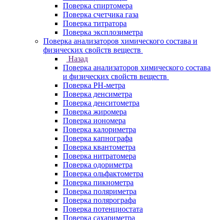
Поверка спиртомера
Поверка счетчика газа
Поверка титратора
Поверка эксплозиметра
Поверка анализаторов химического состава и
физических свойств веществ
Назад
Поверка анализаторов химического состава
и физических свойств веществ
Поверка PH-метра
Поверка денсиметра
Поверка денситометра
Поверка жиромера
Поверка иономера
Поверка калориметра
Поверка капнографа
Поверка квантометра
Поверка нитратомера
Поверка одориметра
Поверка ольфактометра
Поверка пикнометра
Поверка поляриметра
Поверка полярографа
Поверка потенциостата
Поверка сахариметра