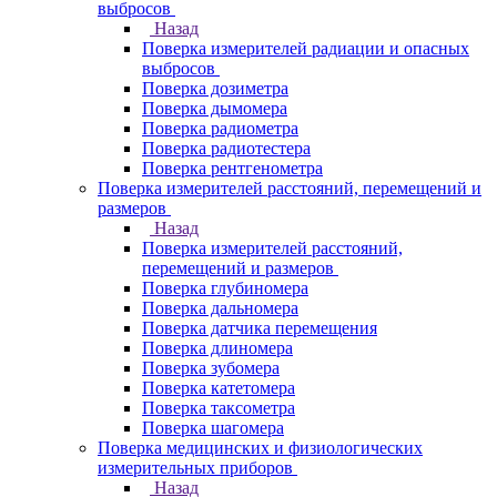
выбросов
Назад
Поверка измерителей радиации и опасных
выбросов
Поверка дозиметра
Поверка дымомера
Поверка радиометра
Поверка радиотестера
Поверка рентгенометра
Поверка измерителей расстояний, перемещений и
размеров
Назад
Поверка измерителей расстояний,
перемещений и размеров
Поверка глубиномера
Поверка дальномера
Поверка датчика перемещения
Поверка длиномера
Поверка зубомера
Поверка катетомера
Поверка таксометра
Поверка шагомера
Поверка медицинских и физиологических
измерительных приборов
Назад