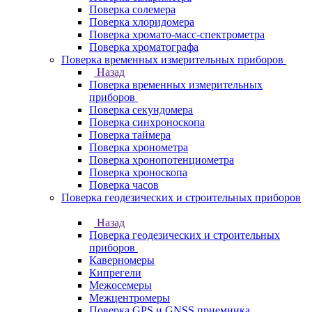
Поверка солемера
Поверка хлоридомера
Поверка хромато-масс-спектрометра
Поверка хроматографа
Поверка временных измерительных приборов
Назад
Поверка временных измерительных
приборов
Поверка секундомера
Поверка синхроноскопа
Поверка таймера
Поверка хронометра
Поверка хронопотенциометра
Поверка хроноскопа
Поверка часов
Поверка геодезических и строительных приборов
Назад
Поверка геодезических и строительных
приборов
Каверномеры
Кипрегели
Межосемеры
Межцентромеры
Поверка GPS и GNSS приемника