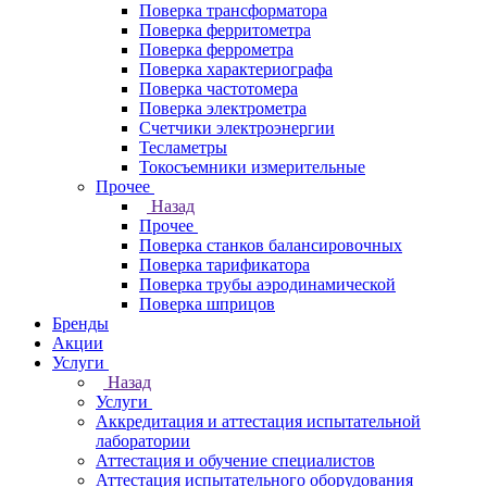
Поверка трансформатора
Поверка ферритометра
Поверка феррометра
Поверка характериографа
Поверка частотомера
Поверка электрометра
Счетчики электроэнергии
Тесламетры
Токосъемники измерительные
Прочее
Назад
Прочее
Поверка станков балансировочных
Поверка тарификатора
Поверка трубы аэродинамической
Поверка шприцов
Бренды
Акции
Услуги
Назад
Услуги
Аккредитация и аттестация испытательной
лаборатории
Аттестация и обучение специалистов
Аттестация испытательного оборудования