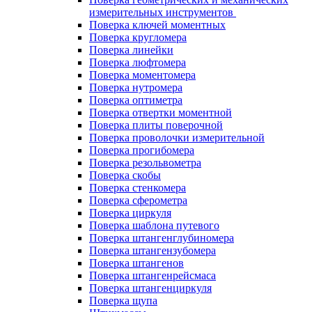
измерительных инструментов
Поверка ключей моментных
Поверка кругломера
Поверка линейки
Поверка люфтомера
Поверка моментомера
Поверка нутромера
Поверка оптиметра
Поверка отвертки моментной
Поверка плиты поверочной
Поверка проволочки измерительной
Поверка прогибомера
Поверка резольвометра
Поверка скобы
Поверка стенкомера
Поверка сферометра
Поверка циркуля
Поверка шаблона путевого
Поверка штангенглубиномера
Поверка штангензубомера
Поверка штангенов
Поверка штангенрейсмаса
Поверка штангенциркуля
Поверка щупа