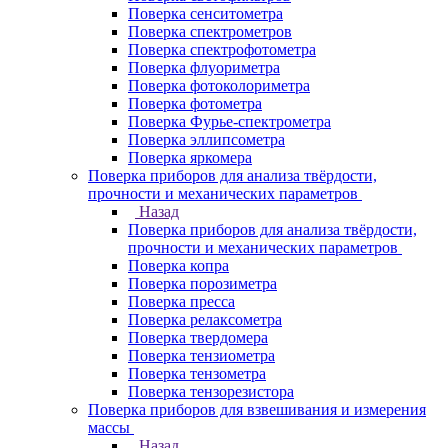
Поверка сенситометра
Поверка спектрометров
Поверка спектрофотометра
Поверка флуориметра
Поверка фотоколориметра
Поверка фотометра
Поверка Фурье-спектрометра
Поверка эллипсометра
Поверка яркомера
Поверка приборов для анализа твёрдости,
прочности и механических параметров
Назад
Поверка приборов для анализа твёрдости,
прочности и механических параметров
Поверка копра
Поверка порозиметра
Поверка пресса
Поверка релаксометра
Поверка твердомера
Поверка тензиометра
Поверка тензометра
Поверка тензорезистора
Поверка приборов для взвешивания и измерения
массы
Назад