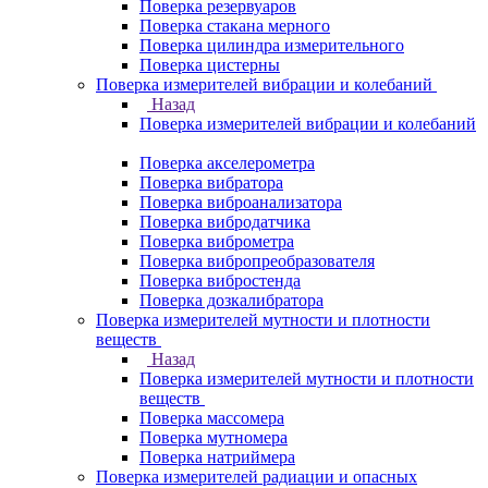
Поверка резервуаров
Поверка стакана мерного
Поверка цилиндра измерительного
Поверка цистерны
Поверка измерителей вибрации и колебаний
Назад
Поверка измерителей вибрации и колебаний
Поверка акселерометра
Поверка вибратора
Поверка виброанализатора
Поверка вибродатчика
Поверка виброметра
Поверка вибропреобразователя
Поверка вибростенда
Поверка дозкалибратора
Поверка измерителей мутности и плотности
веществ
Назад
Поверка измерителей мутности и плотности
веществ
Поверка массомера
Поверка мутномера
Поверка натриймера
Поверка измерителей радиации и опасных