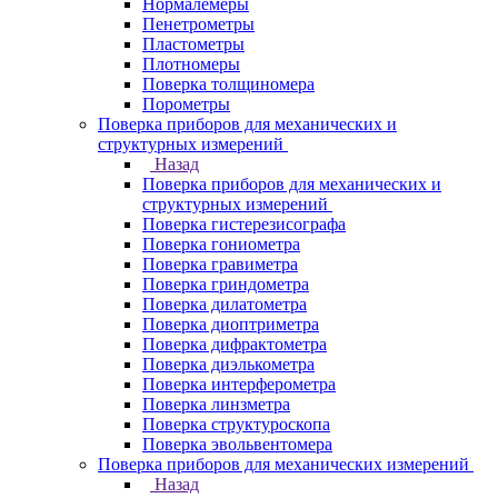
Нормалемеры
Пенетрометры
Пластометры
Плотномеры
Поверка толщиномера
Порометры
Поверка приборов для механических и
структурных измерений
Назад
Поверка приборов для механических и
структурных измерений
Поверка гистерезисографа
Поверка гониометра
Поверка гравиметра
Поверка гриндометра
Поверка дилатометра
Поверка диоптриметра
Поверка дифрактометра
Поверка диэлькометра
Поверка интерферометра
Поверка линзметра
Поверка структуроскопа
Поверка эвольвентомера
Поверка приборов для механических измерений
Назад