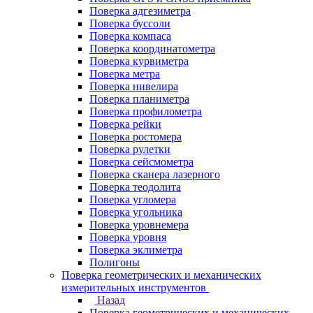
Поверка адгезиметра
Поверка буссоли
Поверка компаса
Поверка координатометра
Поверка курвиметра
Поверка метра
Поверка нивелира
Поверка планиметра
Поверка профилометра
Поверка рейки
Поверка ростомера
Поверка рулетки
Поверка сейсмометра
Поверка сканера лазерного
Поверка теодолита
Поверка угломера
Поверка угольника
Поверка уровнемера
Поверка уровня
Поверка эклиметра
Полигоны
Поверка геометрических и механических
измерительных инструментов
Назад
Поверка геометрических и механических