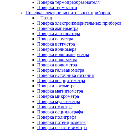
Поверка термопреобразователя
Поверка термостата
Поверка электроизмерительных приборов
Назад
Поверка электроизмерительных приборов
Поверка амперметра
Поверка аттенюатора
Поверка варметра
Поверка ваттметра
Поверка волномера
Поверка вольтамперметра
Поверка вольтметра
Поверка волюметра
Поверка гальванометра
Поверка источника питания
Поверка коэрцитиметра
Поверка логометра
Поверка магнитометра
Поверка микрометра
Поверка мультиметра
Поверка омметра
Поверка осциллографа
Поверка полиграфа
Поверка потенциометра
Поверка резистивиметра