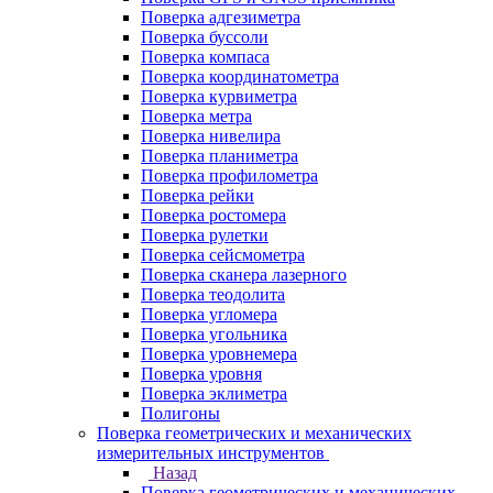
Поверка адгезиметра
Поверка буссоли
Поверка компаса
Поверка координатометра
Поверка курвиметра
Поверка метра
Поверка нивелира
Поверка планиметра
Поверка профилометра
Поверка рейки
Поверка ростомера
Поверка рулетки
Поверка сейсмометра
Поверка сканера лазерного
Поверка теодолита
Поверка угломера
Поверка угольника
Поверка уровнемера
Поверка уровня
Поверка эклиметра
Полигоны
Поверка геометрических и механических
измерительных инструментов
Назад
Поверка геометрических и механических