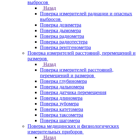
выбросов
Назад
Поверка измерителей радиации и опасных
выбросов
Поверка дозиметра
Поверка дымомера
Поверка радиометра
Поверка радиотестера
Поверка рентгенометра
Поверка измерителей расстояний, перемещений и
размеров
Назад
Поверка измерителей расстояний,
перемещений и размеров
Поверка глубиномера
Поверка дальномера
Поверка датчика перемещения
Поверка длиномера
Поверка зубомера
Поверка катетомера
Поверка таксометра
Поверка шагомера
Поверка медицинских и физиологических
измерительных приборов
Назад