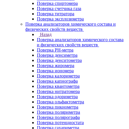
Поверка спиртомера
Поверка счетчика газа
Поверка титратора
Поверка эксплозиметра
Поверка анализаторов химического состава и
физических свойств веществ
Назад
Поверка анализаторов химического состава
и физических свойств веществ
Поверка PH-метра
Поверка денсиметра
Поверка денситометра
Поверка жиромера
Поверка иономера
Поверка калориметра
Поверка капнографа
Поверка квантометра
Поверка нитратомера
Поверка одориметра
Поверка ольфактометра
Поверка пикнометра
Поверка поляриметра
Поверка полярографа
Поверка потенциостата
Поверка сахариметра