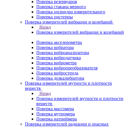
Поверка резервуаров
Поверка стакана мерного
Поверка цилиндра измерительного
Поверка цистерны
Поверка измерителей вибрации и колебаний
Назад
Поверка измерителей вибрации и колебаний
Поверка акселерометра
Поверка вибратора
Поверка виброанализатора
Поверка вибродатчика
Поверка виброметра
Поверка вибропреобразователя
Поверка вибростенда
Поверка дозкалибратора
Поверка измерителей мутности и плотности
веществ
Назад
Поверка измерителей мутности и плотности
веществ
Поверка массомера
Поверка мутномера
Поверка натриймера
Поверка измерителей радиации и опасных