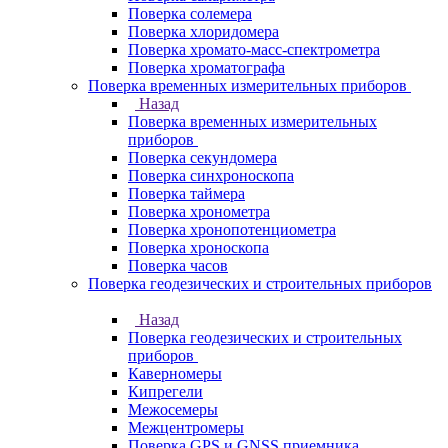
Поверка солемера
Поверка хлоридомера
Поверка хромато-масс-спектрометра
Поверка хроматографа
Поверка временных измерительных приборов
Назад
Поверка временных измерительных
приборов
Поверка секундомера
Поверка синхроноскопа
Поверка таймера
Поверка хронометра
Поверка хронопотенциометра
Поверка хроноскопа
Поверка часов
Поверка геодезических и строительных приборов
Назад
Поверка геодезических и строительных
приборов
Каверномеры
Кипрегели
Межосемеры
Межцентромеры
Поверка GPS и GNSS приемника