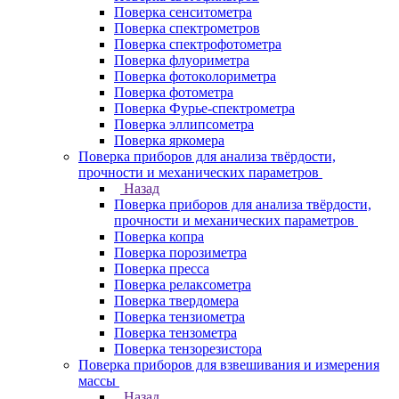
Поверка сенситометра
Поверка спектрометров
Поверка спектрофотометра
Поверка флуориметра
Поверка фотоколориметра
Поверка фотометра
Поверка Фурье-спектрометра
Поверка эллипсометра
Поверка яркомера
Поверка приборов для анализа твёрдости,
прочности и механических параметров
Назад
Поверка приборов для анализа твёрдости,
прочности и механических параметров
Поверка копра
Поверка порозиметра
Поверка пресса
Поверка релаксометра
Поверка твердомера
Поверка тензиометра
Поверка тензометра
Поверка тензорезистора
Поверка приборов для взвешивания и измерения
массы
Назад