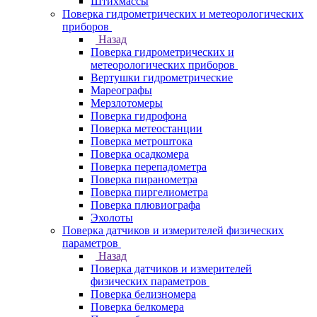
Штихмассы
Поверка гидрометрических и метеорологических
приборов
Назад
Поверка гидрометрических и
метеорологических приборов
Вертушки гидрометрические
Мареографы
Мерзлотомеры
Поверка гидрофона
Поверка метеостанции
Поверка метроштока
Поверка осадкомера
Поверка перепадометра
Поверка пиранометра
Поверка пиргелиометра
Поверка плювиографа
Эхолоты
Поверка датчиков и измерителей физических
параметров
Назад
Поверка датчиков и измерителей
физических параметров
Поверка белизномера
Поверка белкомера