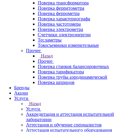
Поверка трансформатора
Поверка ферритометра
Поверка феррометра
Поверка характериографа
Поверка частотомера
Поверка электрометра
Счетчики электроэнергии
Тесламетры
Токосъемники измерительные
Прочее
Назад
Прочее
Поверка станков балансировочных
Поверка тарификатора
Поверка трубы аэродинамической
Поверка шприцов
Бренды
Акции
Услуги
Назад
Услуги
Аккредитация и аттестация испытательной
лаборатории
Аттестация и обучение специалистов
Аттестация испытательного оборудования