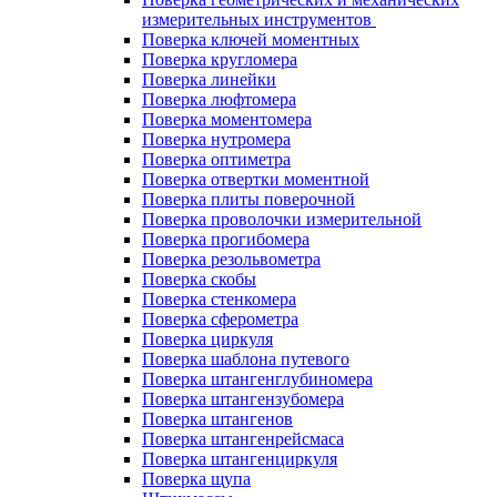
измерительных инструментов
Поверка ключей моментных
Поверка кругломера
Поверка линейки
Поверка люфтомера
Поверка моментомера
Поверка нутромера
Поверка оптиметра
Поверка отвертки моментной
Поверка плиты поверочной
Поверка проволочки измерительной
Поверка прогибомера
Поверка резольвометра
Поверка скобы
Поверка стенкомера
Поверка сферометра
Поверка циркуля
Поверка шаблона путевого
Поверка штангенглубиномера
Поверка штангензубомера
Поверка штангенов
Поверка штангенрейсмаса
Поверка штангенциркуля
Поверка щупа