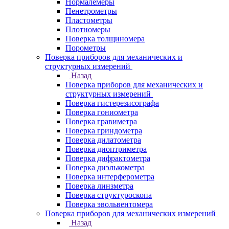
Нормалемеры
Пенетрометры
Пластометры
Плотномеры
Поверка толщиномера
Порометры
Поверка приборов для механических и
структурных измерений
Назад
Поверка приборов для механических и
структурных измерений
Поверка гистерезисографа
Поверка гониометра
Поверка гравиметра
Поверка гриндометра
Поверка дилатометра
Поверка диоптриметра
Поверка дифрактометра
Поверка диэлькометра
Поверка интерферометра
Поверка линзметра
Поверка структуроскопа
Поверка эвольвентомера
Поверка приборов для механических измерений
Назад