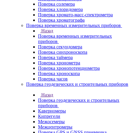
Поверка солемера
Поверка хлоридомера
Поверка хромато-масс-спектрометра
Поверка хроматографа
Поверка временных измерительных приборов
Назад
Поверка временных измерительных
приборов
Поверка секундомера
Поверка синхроноскопа
Поверка таймера
Поверка хронометра
Поверка хронопотенциометра
Поверка хроноскопа
Поверка часов
Поверка геодезических и строительных приборов
Назад
Поверка геодезических и строительных
приборов
Каверномеры
Кипрегели
Межосемеры
Межцентромеры
Поверка GPS и GNSS приемника