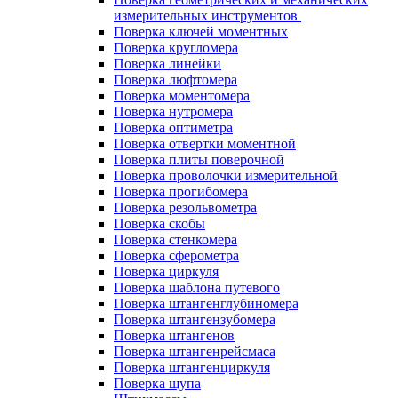
измерительных инструментов
Поверка ключей моментных
Поверка кругломера
Поверка линейки
Поверка люфтомера
Поверка моментомера
Поверка нутромера
Поверка оптиметра
Поверка отвертки моментной
Поверка плиты поверочной
Поверка проволочки измерительной
Поверка прогибомера
Поверка резольвометра
Поверка скобы
Поверка стенкомера
Поверка сферометра
Поверка циркуля
Поверка шаблона путевого
Поверка штангенглубиномера
Поверка штангензубомера
Поверка штангенов
Поверка штангенрейсмаса
Поверка штангенциркуля
Поверка щупа