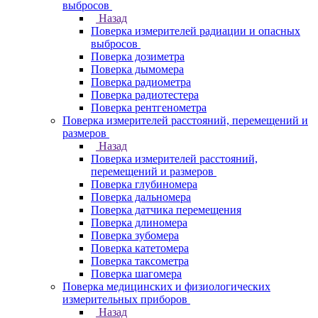
выбросов
Назад
Поверка измерителей радиации и опасных
выбросов
Поверка дозиметра
Поверка дымомера
Поверка радиометра
Поверка радиотестера
Поверка рентгенометра
Поверка измерителей расстояний, перемещений и
размеров
Назад
Поверка измерителей расстояний,
перемещений и размеров
Поверка глубиномера
Поверка дальномера
Поверка датчика перемещения
Поверка длиномера
Поверка зубомера
Поверка катетомера
Поверка таксометра
Поверка шагомера
Поверка медицинских и физиологических
измерительных приборов
Назад