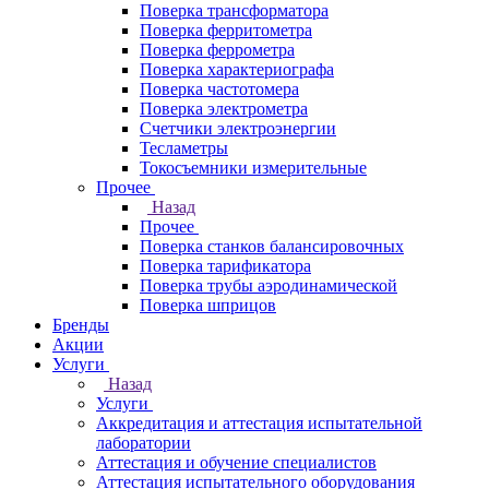
Поверка трансформатора
Поверка ферритометра
Поверка феррометра
Поверка характериографа
Поверка частотомера
Поверка электрометра
Счетчики электроэнергии
Тесламетры
Токосъемники измерительные
Прочее
Назад
Прочее
Поверка станков балансировочных
Поверка тарификатора
Поверка трубы аэродинамической
Поверка шприцов
Бренды
Акции
Услуги
Назад
Услуги
Аккредитация и аттестация испытательной
лаборатории
Аттестация и обучение специалистов
Аттестация испытательного оборудования