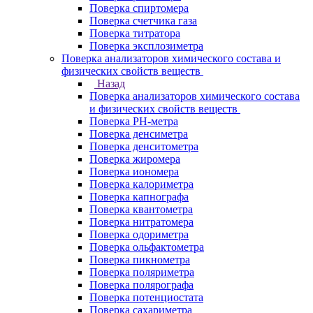
Поверка спиртомера
Поверка счетчика газа
Поверка титратора
Поверка эксплозиметра
Поверка анализаторов химического состава и
физических свойств веществ
Назад
Поверка анализаторов химического состава
и физических свойств веществ
Поверка PH-метра
Поверка денсиметра
Поверка денситометра
Поверка жиромера
Поверка иономера
Поверка калориметра
Поверка капнографа
Поверка квантометра
Поверка нитратомера
Поверка одориметра
Поверка ольфактометра
Поверка пикнометра
Поверка поляриметра
Поверка полярографа
Поверка потенциостата
Поверка сахариметра