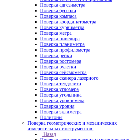
Поверка адгезиметра
Поверка буссоли
Поверка компаса
Поверка координатометра
Поверка курвиметра
Поверка метра
Поверка нивелира
Поверка планиметра
Поверка профилометра
Поверка рейки
Поверка ростомера
Поверка рулетки
Поверка сейсмометра
Поверка сканера лазерного
Поверка теодолита
Поверка угломера
Поверка угольника
Поверка уровнемера
Поверка уровня
Поверка эклиметра
Полигоны
Поверка геометрических и механических
измерительных инструментов
Назад
Поверка геометрических и механических