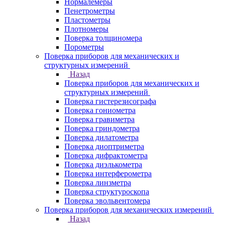
Нормалемеры
Пенетрометры
Пластометры
Плотномеры
Поверка толщиномера
Порометры
Поверка приборов для механических и
структурных измерений
Назад
Поверка приборов для механических и
структурных измерений
Поверка гистерезисографа
Поверка гониометра
Поверка гравиметра
Поверка гриндометра
Поверка дилатометра
Поверка диоптриметра
Поверка дифрактометра
Поверка диэлькометра
Поверка интерферометра
Поверка линзметра
Поверка структуроскопа
Поверка эвольвентомера
Поверка приборов для механических измерений
Назад