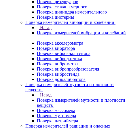
Поверка резервуаров
Поверка стакана мерного
Поверка цилиндра измерительного
Поверка цистерны
Поверка измерителей вибрации и колебаний
Назад
Поверка измерителей вибрации и колебаний
Поверка акселерометра
Поверка вибратора
Поверка виброанализатора
Поверка вибродатчика
Поверка виброметра
Поверка вибропреобразователя
Поверка вибростенда
Поверка дозкалибратора
Поверка измерителей мутности и плотности
веществ
Назад
Поверка измерителей мутности и плотности
веществ
Поверка массомера
Поверка мутномера
Поверка натриймера
Поверка измерителей радиации и опасных