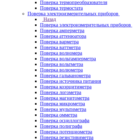
Поверка термопреобразователя
Поверка термостата
Поверка электроизмерительных приборов
Назад
Поверка электроизмерительных приборов
Поверка амперметра
Поверка аттенюатора
Поверка варметра
Поверка ваттметра
Поверка волномера
Поверка вольтамперметра
Поверка вольтметра
Поверка волюметра
Поверка гальванометра
Поверка источника питания
Поверка коэрцитиметра
Поверка логометра
Поверка магнитометра
Поверка микрометра
Поверка мультиметра
Поверка омметра
Поверка осциллографа
Поверка полиграфа
Поверка потенциометра
Поверка резистивиметра