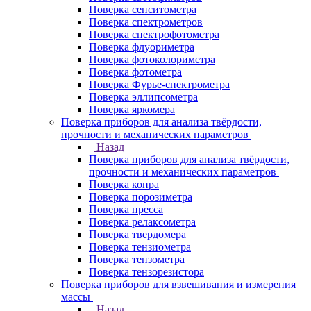
Поверка сенситометра
Поверка спектрометров
Поверка спектрофотометра
Поверка флуориметра
Поверка фотоколориметра
Поверка фотометра
Поверка Фурье-спектрометра
Поверка эллипсометра
Поверка яркомера
Поверка приборов для анализа твёрдости,
прочности и механических параметров
Назад
Поверка приборов для анализа твёрдости,
прочности и механических параметров
Поверка копра
Поверка порозиметра
Поверка пресса
Поверка релаксометра
Поверка твердомера
Поверка тензиометра
Поверка тензометра
Поверка тензорезистора
Поверка приборов для взвешивания и измерения
массы
Назад