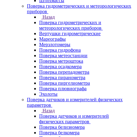
Штихмассы
Поверка гидрометрических и метеорологических
приборов
Назад
Поверка гидрометрических и
метеорологических приборов
Вертушки гидрометрические
Мареографы
Мерзлотомеры
Поверка гидрофона
Поверка метеостанции
Поверка метроштока
Поверка осадкомера
Поверка перепадометра
Поверка пиранометра
Поверка пиргелиометра
Поверка плювиографа
Эхолоты
Поверка датчиков и измерителей физических
параметров
Назад
Поверка датчиков и измерителей
физических параметров
Поверка белизномера
Поверка белкомера