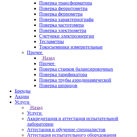
Поверка трансформатора
Поверка ферритометра
Поверка феррометра
Поверка характериографа
Поверка частотомера
Поверка электрометра
Счетчики электроэнергии
Тесламетры
Токосъемники измерительные
Прочее
Назад
Прочее
Поверка станков балансировочных
Поверка тарификатора
Поверка трубы аэродинамической
Поверка шприцов
Бренды
Акции
Услуги
Назад
Услуги
Аккредитация и аттестация испытательной
лаборатории
Аттестация и обучение специалистов
Аттестация испытательного оборудования