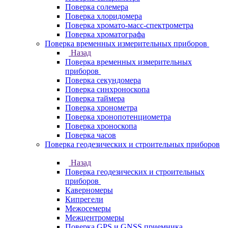
Поверка солемера
Поверка хлоридомера
Поверка хромато-масс-спектрометра
Поверка хроматографа
Поверка временных измерительных приборов
Назад
Поверка временных измерительных
приборов
Поверка секундомера
Поверка синхроноскопа
Поверка таймера
Поверка хронометра
Поверка хронопотенциометра
Поверка хроноскопа
Поверка часов
Поверка геодезических и строительных приборов
Назад
Поверка геодезических и строительных
приборов
Каверномеры
Кипрегели
Межосемеры
Межцентромеры
Поверка GPS и GNSS приемника