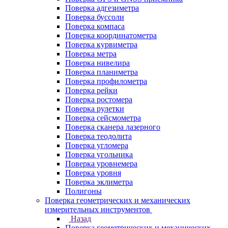
Поверка адгезиметра
Поверка буссоли
Поверка компаса
Поверка координатометра
Поверка курвиметра
Поверка метра
Поверка нивелира
Поверка планиметра
Поверка профилометра
Поверка рейки
Поверка ростомера
Поверка рулетки
Поверка сейсмометра
Поверка сканера лазерного
Поверка теодолита
Поверка угломера
Поверка угольника
Поверка уровнемера
Поверка уровня
Поверка эклиметра
Полигоны
Поверка геометрических и механических
измерительных инструментов
Назад
Поверка геометрических и механических