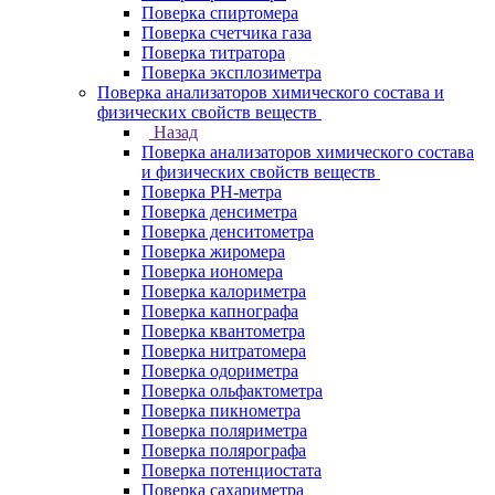
Поверка спиртомера
Поверка счетчика газа
Поверка титратора
Поверка эксплозиметра
Поверка анализаторов химического состава и
физических свойств веществ
Назад
Поверка анализаторов химического состава
и физических свойств веществ
Поверка PH-метра
Поверка денсиметра
Поверка денситометра
Поверка жиромера
Поверка иономера
Поверка калориметра
Поверка капнографа
Поверка квантометра
Поверка нитратомера
Поверка одориметра
Поверка ольфактометра
Поверка пикнометра
Поверка поляриметра
Поверка полярографа
Поверка потенциостата
Поверка сахариметра