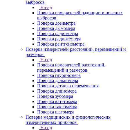
выбросов
Назад
Поверка измерителей радиации и опасных
выбросов
Поверка дозиметра
Поверка дымомера
Поверка радиометра
Поверка радиотестера
Поверка рентгенометра
Поверка измерителей расстояний, перемещений и
размеров
Назад
Поверка измерителей расстояний,
перемещений и размеров
Поверка глубиномера
Поверка дальномера
Поверка датчика перемещения
Поверка длиномера
Поверка зубомера
Поверка катетомера
Поверка таксометра
Поверка шагомера
Поверка медицинских и физиологических
измерительных приборов
Назад