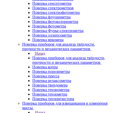
Поверка сенситометра
Поверка спектрометров
Поверка спектрофотометра
Поверка флуориметра
Поверка фотоколориметра
Поверка фотометра
Поверка Фурье-спектрометра
Поверка эллипсометра
Поверка яркомера
Поверка приборов для анализа твёрдости,
прочности и механических параметров
Назад
Поверка приборов для анализа твёрдости,
прочности и механических параметров
Поверка копра
Поверка порозиметра
Поверка пресса
Поверка релаксометра
Поверка твердомера
Поверка тензиометра
Поверка тензометра
Поверка тензорезистора
Поверка приборов для взвешивания и измерения
массы
Назад