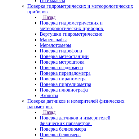
Штихмассы
Поверка гидрометрических и метеорологических
приборов
Назад
Поверка гидрометрических и
метеорологических приборов
Вертушки гидрометрические
Мареографы
Мерзлотомеры
Поверка гидрофона
Поверка метеостанции
Поверка метроштока
Поверка осадкомера
Поверка перепадометра
Поверка пиранометра
Поверка пиргелиометра
Поверка плювиографа
Эхолоты
Поверка датчиков и измерителей физических
параметров
Назад
Поверка датчиков и измерителей
физических параметров
Поверка белизномера
Поверка белкомера