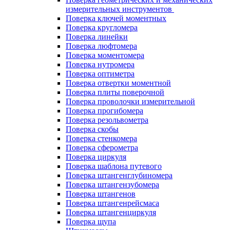
измерительных инструментов
Поверка ключей моментных
Поверка кругломера
Поверка линейки
Поверка люфтомера
Поверка моментомера
Поверка нутромера
Поверка оптиметра
Поверка отвертки моментной
Поверка плиты поверочной
Поверка проволочки измерительной
Поверка прогибомера
Поверка резольвометра
Поверка скобы
Поверка стенкомера
Поверка сферометра
Поверка циркуля
Поверка шаблона путевого
Поверка штангенглубиномера
Поверка штангензубомера
Поверка штангенов
Поверка штангенрейсмаса
Поверка штангенциркуля
Поверка щупа