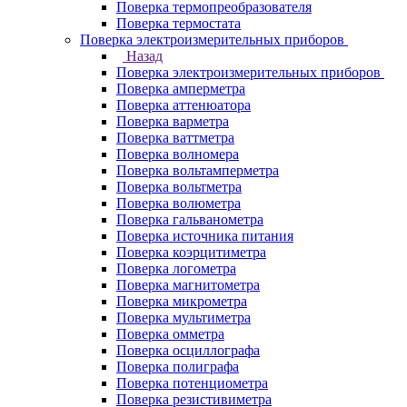
Поверка термопреобразователя
Поверка термостата
Поверка электроизмерительных приборов
Назад
Поверка электроизмерительных приборов
Поверка амперметра
Поверка аттенюатора
Поверка варметра
Поверка ваттметра
Поверка волномера
Поверка вольтамперметра
Поверка вольтметра
Поверка волюметра
Поверка гальванометра
Поверка источника питания
Поверка коэрцитиметра
Поверка логометра
Поверка магнитометра
Поверка микрометра
Поверка мультиметра
Поверка омметра
Поверка осциллографа
Поверка полиграфа
Поверка потенциометра
Поверка резистивиметра