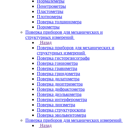
Нормалемеры
Пенетрометры
Пластометры
Плотномеры
Поверка толщиномера
Порометры
Поверка приборов для механических и
структурных измерений
Назад
Поверка приборов для механических и
структурных измерений
Поверка гистерезисографа
Поверка гониометра
Поверка гравиметра
Поверка гриндометра
Поверка дилатометра
Поверка диоптриметра
Поверка дифрактометра
Поверка диэлькометра
Поверка интерферометра
Поверка линзметра
Поверка структуроскопа
Поверка эвольвентомера
Поверка приборов для механических измерений
Назад