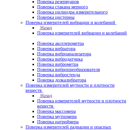
Поверка резервуаров
Поверка стакана мерного
Поверка цилиндра измерительного
Поверка цистерны
Поверка измерителей вибрации и колебаний
Назад
Поверка измерителей вибрации и колебаний
Поверка акселерометра
Поверка вибратора
Поверка виброанализатора
Поверка вибродатчика
Поверка виброметра
Поверка вибропреобразователя
Поверка вибростенда
Поверка дозкалибратора
Поверка измерителей мутности и плотности
веществ
Назад
Поверка измерителей мутности и плотности
веществ
Поверка массомера
Поверка мутномера
Поверка натриймера
Поверка измерителей радиации и опасных