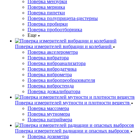
Поверка мензурки
Поверка мерника
Поверка пипетки
Поверка полуприцепа-цистерны
Поверка пробирки
Поверка пробоотборника
Еще
Поверка измерителей вибрации и колебаний
Поверка акселерометра
Поверка вибратора
Поверка виброанализатора
Поверка вибродатчика
Поверка виброметра
Поверка вибропреобразователя
Поверка вибростенда
Поверка дозкалибратора
Поверка измерителей мутности и плотности веществ
Поверка массомера
Поверка мутномера
Поверка натриймера
Поверка измерителей радиации и опасных выбросов
Поверка дозиметра