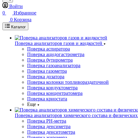
Войти
0
Избранное
0
Корзина
Каталог
Поверка анализаторов газов и жидкостей
Поверка аспиратора
Поверка ацидогастрометра
Поверка бутирометра
Поверка газоанализатора
Поверка газометра
Поверка дозатора
Поверка колонки топливораздаточной
Поверка кондуктометра
Поверка концентратомера
Поверка криостата
Еще
Поверка анализаторов химического состава и физических
Поверка PH-метра
Поверка денсиметра
Поверка денситометра
Поверка жиромера