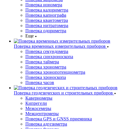
Поверка иономера
Поверка калориметра
Поверка капнографа
Поверка квантометра
Поверка нитратомера
Поверка одориметра
Еще
Поверка временных измерительных приборов
Поверка секундомера
Поверка синхроноскопа
Поверка таймера
Поверка хронометра
Поверка хронопотенциометра
Поверка хроноскопа
Поверка часов
Поверка геодезических и строительных приборов
Каверномеры
Кипрегели
Межосемеры
Межцентромеры
Поверка GPS и GNSS приемника
Поверка адгезиметра