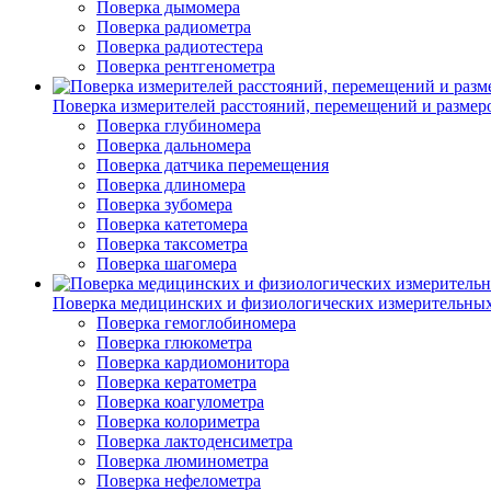
Поверка дымомера
Поверка радиометра
Поверка радиотестера
Поверка рентгенометра
Поверка измерителей расстояний, перемещений и размер
Поверка глубиномера
Поверка дальномера
Поверка датчика перемещения
Поверка длиномера
Поверка зубомера
Поверка катетомера
Поверка таксометра
Поверка шагомера
Поверка медицинских и физиологических измерительны
Поверка гемоглобиномера
Поверка глюкометра
Поверка кардиомонитора
Поверка кератометра
Поверка коагулометра
Поверка колориметра
Поверка лактоденсиметра
Поверка люминометра
Поверка нефелометра