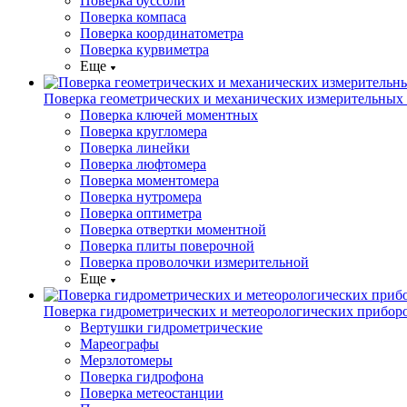
Поверка буссоли
Поверка компаса
Поверка координатометра
Поверка курвиметра
Еще
Поверка геометрических и механических измерительных
Поверка ключей моментных
Поверка кругломера
Поверка линейки
Поверка люфтомера
Поверка моментомера
Поверка нутромера
Поверка оптиметра
Поверка отвертки моментной
Поверка плиты поверочной
Поверка проволочки измерительной
Еще
Поверка гидрометрических и метеорологических прибор
Вертушки гидрометрические
Мареографы
Мерзлотомеры
Поверка гидрофона
Поверка метеостанции