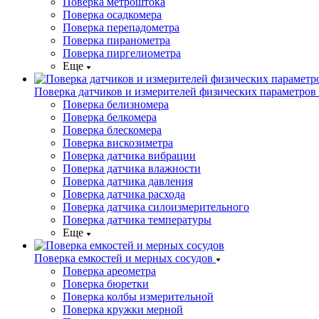
Поверка метроштока
Поверка осадкомера
Поверка перепадометра
Поверка пиранометра
Поверка пиргелиометра
Еще
Поверка датчиков и измерителей физических параметров
Поверка белизномера
Поверка белкомера
Поверка блескомера
Поверка вискозиметра
Поверка датчика вибрации
Поверка датчика влажности
Поверка датчика давления
Поверка датчика расхода
Поверка датчика силоизмерительного
Поверка датчика температуры
Еще
Поверка емкостей и мерных сосудов
Поверка ареометра
Поверка бюретки
Поверка колбы измерительной
Поверка кружки мерной