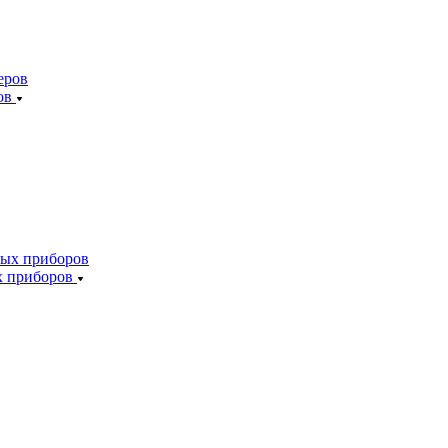
ов
х приборов