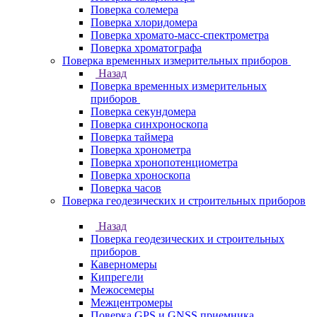
Поверка солемера
Поверка хлоридомера
Поверка хромато-масс-спектрометра
Поверка хроматографа
Поверка временных измерительных приборов
Назад
Поверка временных измерительных
приборов
Поверка секундомера
Поверка синхроноскопа
Поверка таймера
Поверка хронометра
Поверка хронопотенциометра
Поверка хроноскопа
Поверка часов
Поверка геодезических и строительных приборов
Назад
Поверка геодезических и строительных
приборов
Каверномеры
Кипрегели
Межосемеры
Межцентромеры
Поверка GPS и GNSS приемника