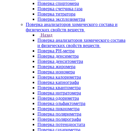
Поверка спиртомера
Поверка счетчика газа
Поверка титратора
Поверка эксплозиметра
Поверка анализаторов химического состава и
физических свойств веществ
Назад
Поверка анализаторов химического состава
и физических свойств веществ
Поверка PH-метра
Поверка денсиметра
Поверка денситометра
Поверка жиромера
Поверка иономера
Поверка калориметра
Поверка капнографа
Поверка квантометра
Поверка нитратомера
Поверка одориметра
Поверка ольфактометра
Поверка пикнометра
Поверка поляриметра
Поверка полярографа
Поверка потенциостата
Поверка сахариметра