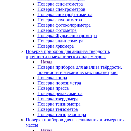
Поверка сенситометра
Поверка спектрометров
Поверка спектрофотометра
Поверка флуориметра
Поверка фотоколориметра
Поверка фотометра
Поверка Фурье-спектрометра
Поверка эллипсометра
Поверка яркомера
Поверка приборов для анализа твёрдости,
прочности и механических параметров
Назад
Поверка приборов для анализа твёрдости,
прочности и механических параметров
Поверка копра
Поверка порозиметра
Поверка пресса
Поверка релаксометра
Поверка твердомера
Поверка тензиометра
Поверка тензометра
Поверка тензорезистора
Поверка приборов для взвешивания и измерения
массы
Назад