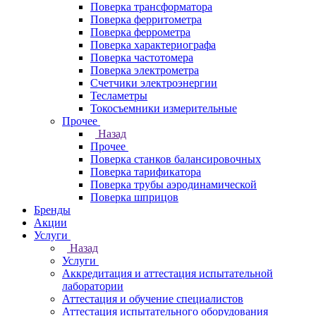
Поверка трансформатора
Поверка ферритометра
Поверка феррометра
Поверка характериографа
Поверка частотомера
Поверка электрометра
Счетчики электроэнергии
Тесламетры
Токосъемники измерительные
Прочее
Назад
Прочее
Поверка станков балансировочных
Поверка тарификатора
Поверка трубы аэродинамической
Поверка шприцов
Бренды
Акции
Услуги
Назад
Услуги
Аккредитация и аттестация испытательной
лаборатории
Аттестация и обучение специалистов
Аттестация испытательного оборудования