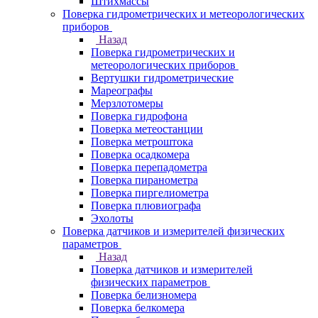
Штихмассы
Поверка гидрометрических и метеорологических
приборов
Назад
Поверка гидрометрических и
метеорологических приборов
Вертушки гидрометрические
Мареографы
Мерзлотомеры
Поверка гидрофона
Поверка метеостанции
Поверка метроштока
Поверка осадкомера
Поверка перепадометра
Поверка пиранометра
Поверка пиргелиометра
Поверка плювиографа
Эхолоты
Поверка датчиков и измерителей физических
параметров
Назад
Поверка датчиков и измерителей
физических параметров
Поверка белизномера
Поверка белкомера