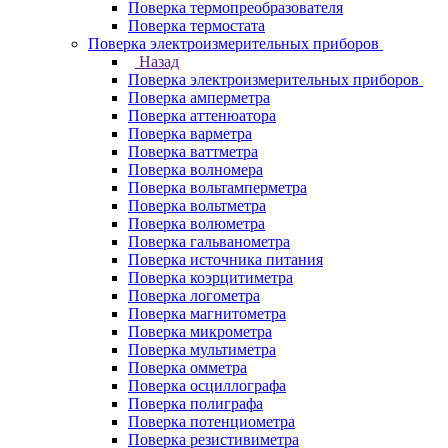
Поверка термопреобразователя
Поверка термостата
Поверка электроизмерительных приборов
Назад
Поверка электроизмерительных приборов
Поверка амперметра
Поверка аттенюатора
Поверка варметра
Поверка ваттметра
Поверка волномера
Поверка вольтамперметра
Поверка вольтметра
Поверка волюметра
Поверка гальванометра
Поверка источника питания
Поверка коэрцитиметра
Поверка логометра
Поверка магнитометра
Поверка микрометра
Поверка мультиметра
Поверка омметра
Поверка осциллографа
Поверка полиграфа
Поверка потенциометра
Поверка резистивиметра