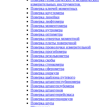
измерительных инструментов
Поверка ключей моментных
Поверка кругломера
Поверка линейки
Поверка люфтомера
Поверка моментомера
Поверка нутромера
Поверка оптиметра
Поверка отвертки моментной
Поверка плиты поверочной
Поверка проволочки измерительной
Поверка прогибомера
Поверка резольвометра
Поверка скобы
Поверка стенкомера
Поверка сферометра
Поверка циркуля
Поверка шаблона путевого
Поверка штангенглубиномера
Поверка штангензубомера
Поверка штангенов
Поверка штангенрейсмаса
Поверка штангенциркуля
Поверка щупа