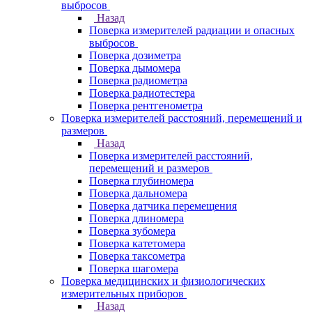
выбросов
Назад
Поверка измерителей радиации и опасных
выбросов
Поверка дозиметра
Поверка дымомера
Поверка радиометра
Поверка радиотестера
Поверка рентгенометра
Поверка измерителей расстояний, перемещений и
размеров
Назад
Поверка измерителей расстояний,
перемещений и размеров
Поверка глубиномера
Поверка дальномера
Поверка датчика перемещения
Поверка длиномера
Поверка зубомера
Поверка катетомера
Поверка таксометра
Поверка шагомера
Поверка медицинских и физиологических
измерительных приборов
Назад