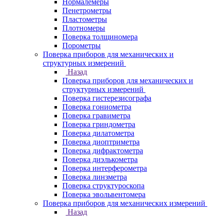
Нормалемеры
Пенетрометры
Пластометры
Плотномеры
Поверка толщиномера
Порометры
Поверка приборов для механических и
структурных измерений
Назад
Поверка приборов для механических и
структурных измерений
Поверка гистерезисографа
Поверка гониометра
Поверка гравиметра
Поверка гриндометра
Поверка дилатометра
Поверка диоптриметра
Поверка дифрактометра
Поверка диэлькометра
Поверка интерферометра
Поверка линзметра
Поверка структуроскопа
Поверка эвольвентомера
Поверка приборов для механических измерений
Назад