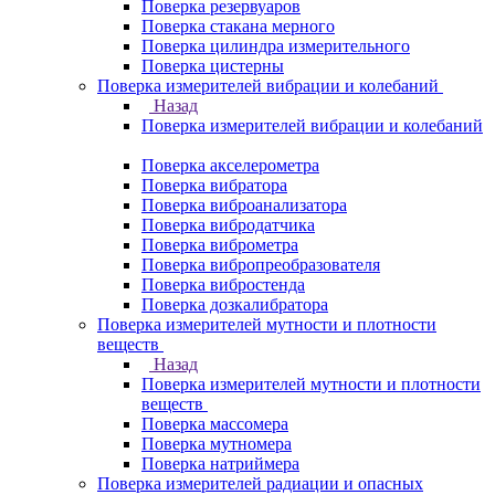
Поверка резервуаров
Поверка стакана мерного
Поверка цилиндра измерительного
Поверка цистерны
Поверка измерителей вибрации и колебаний
Назад
Поверка измерителей вибрации и колебаний
Поверка акселерометра
Поверка вибратора
Поверка виброанализатора
Поверка вибродатчика
Поверка виброметра
Поверка вибропреобразователя
Поверка вибростенда
Поверка дозкалибратора
Поверка измерителей мутности и плотности
веществ
Назад
Поверка измерителей мутности и плотности
веществ
Поверка массомера
Поверка мутномера
Поверка натриймера
Поверка измерителей радиации и опасных