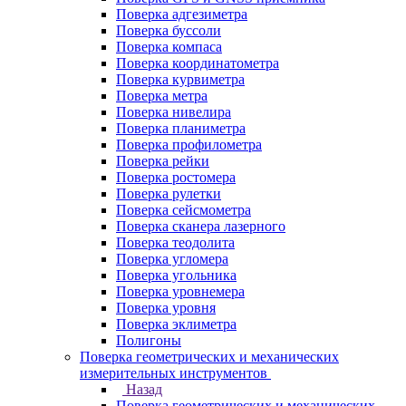
Поверка адгезиметра
Поверка буссоли
Поверка компаса
Поверка координатометра
Поверка курвиметра
Поверка метра
Поверка нивелира
Поверка планиметра
Поверка профилометра
Поверка рейки
Поверка ростомера
Поверка рулетки
Поверка сейсмометра
Поверка сканера лазерного
Поверка теодолита
Поверка угломера
Поверка угольника
Поверка уровнемера
Поверка уровня
Поверка эклиметра
Полигоны
Поверка геометрических и механических
измерительных инструментов
Назад
Поверка геометрических и механических