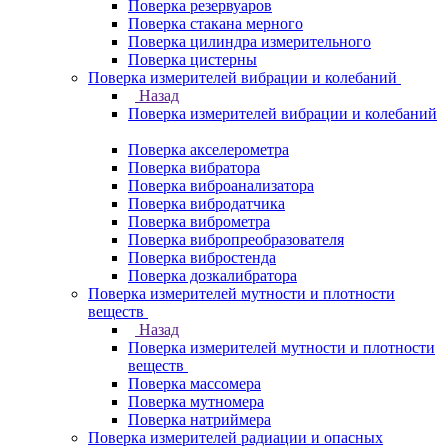
Поверка резервуаров
Поверка стакана мерного
Поверка цилиндра измерительного
Поверка цистерны
Поверка измерителей вибрации и колебаний
Назад
Поверка измерителей вибрации и колебаний
Поверка акселерометра
Поверка вибратора
Поверка виброанализатора
Поверка вибродатчика
Поверка виброметра
Поверка вибропреобразователя
Поверка вибростенда
Поверка дозкалибратора
Поверка измерителей мутности и плотности
веществ
Назад
Поверка измерителей мутности и плотности
веществ
Поверка массомера
Поверка мутномера
Поверка натриймера
Поверка измерителей радиации и опасных