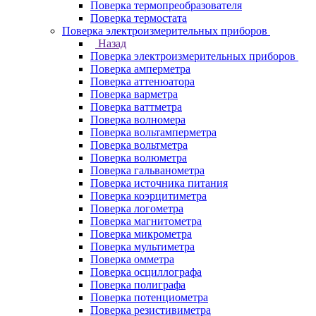
Поверка термопреобразователя
Поверка термостата
Поверка электроизмерительных приборов
Назад
Поверка электроизмерительных приборов
Поверка амперметра
Поверка аттенюатора
Поверка варметра
Поверка ваттметра
Поверка волномера
Поверка вольтамперметра
Поверка вольтметра
Поверка волюметра
Поверка гальванометра
Поверка источника питания
Поверка коэрцитиметра
Поверка логометра
Поверка магнитометра
Поверка микрометра
Поверка мультиметра
Поверка омметра
Поверка осциллографа
Поверка полиграфа
Поверка потенциометра
Поверка резистивиметра