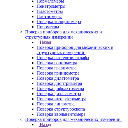
Нормалемеры
Пенетрометры
Пластометры
Плотномеры
Поверка толщиномера
Порометры
Поверка приборов для механических и
структурных измерений
Назад
Поверка приборов для механических и
структурных измерений
Поверка гистерезисографа
Поверка гониометра
Поверка гравиметра
Поверка гриндометра
Поверка дилатометра
Поверка диоптриметра
Поверка дифрактометра
Поверка диэлькометра
Поверка интерферометра
Поверка линзметра
Поверка структуроскопа
Поверка эвольвентомера
Поверка приборов для механических измерений
Назад