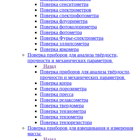
Поверка сенситометра
Поверка спектрометров
Поверка спектрофотометра
Поверка флуориметра
Поверка фотоколориметра
Поверка фотометра
Поверка Фурье-спектрометра
Поверка эллипсометра
Поверка яркомера
Поверка приборов для анализа твёрдости,
прочности и механических параметров
Назад
Поверка приборов для анализа твёрдости,
прочности и механических параметров
Поверка копра
Поверка порозиметра
Поверка пресса
Поверка релаксометра
Поверка твердомера
Поверка тензиометра
Поверка тензометра
Поверка тензорезистора
Поверка приборов для взвешивания и измерения
массы
Назад