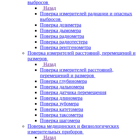
выбросов
Назад
Поверка измерителей радиации и опасных
выбросов
Поверка дозиметра
Поверка дымомера
Поверка радиометра
Поверка радиотестера
Поверка рентгенометра
Поверка измерителей расстояний, перемещений и
размеров
Назад
Поверка измерителей расстояний,
перемещений и размеров
Поверка глубиномера
Поверка дальномера
Поверка датчика перемещения
Поверка длиномера
Поверка зубомера
Поверка катетомера
Поверка таксометра
Поверка шагомера
Поверка медицинских и физиологических
измерительных приборов
Назад