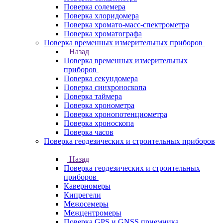
Поверка солемера
Поверка хлоридомера
Поверка хромато-масс-спектрометра
Поверка хроматографа
Поверка временных измерительных приборов
Назад
Поверка временных измерительных
приборов
Поверка секундомера
Поверка синхроноскопа
Поверка таймера
Поверка хронометра
Поверка хронопотенциометра
Поверка хроноскопа
Поверка часов
Поверка геодезических и строительных приборов
Назад
Поверка геодезических и строительных
приборов
Каверномеры
Кипрегели
Межосемеры
Межцентромеры
Поверка GPS и GNSS приемника