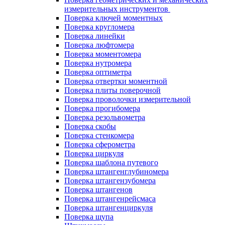
измерительных инструментов
Поверка ключей моментных
Поверка кругломера
Поверка линейки
Поверка люфтомера
Поверка моментомера
Поверка нутромера
Поверка оптиметра
Поверка отвертки моментной
Поверка плиты поверочной
Поверка проволочки измерительной
Поверка прогибомера
Поверка резольвометра
Поверка скобы
Поверка стенкомера
Поверка сферометра
Поверка циркуля
Поверка шаблона путевого
Поверка штангенглубиномера
Поверка штангензубомера
Поверка штангенов
Поверка штангенрейсмаса
Поверка штангенциркуля
Поверка щупа