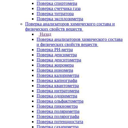
Поверка спиртомера
Поверка счетчика газа
Поверка титратора
Поверка эксплозиметра
Поверка анализаторов химического состава и
физических свойств веществ
Назад
Поверка анализаторов химического состава
и физических свойств веществ
Поверка PH-метра
Поверка денсиметра
Поверка денситометра
Поверка жиромера
Поверка иономера
Поверка калориметра
Поверка капнографа
Поверка квантометра
Поверка нитратомера
Поверка одориметра
Поверка ольфактометра
Поверка пикнометра
Поверка поляриметра
Поверка полярографа
Поверка потенциостата
Поверка сахариметра