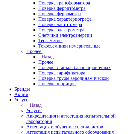
Поверка трансформатора
Поверка ферритометра
Поверка феррометра
Поверка характериографа
Поверка частотомера
Поверка электрометра
Счетчики электроэнергии
Тесламетры
Токосъемники измерительные
Прочее
Назад
Прочее
Поверка станков балансировочных
Поверка тарификатора
Поверка трубы аэродинамической
Поверка шприцов
Бренды
Акции
Услуги
Назад
Услуги
Аккредитация и аттестация испытательной
лаборатории
Аттестация и обучение специалистов
Аттестация испытательного оборудования