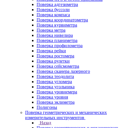
Поверка адгезиметра
Поверка буссоли
Поверка компаса
Поверка координатометра
Поверка курвиметра
Поверка метра
Поверка нивелира
Поверка планиметра
Поверка профилометра
Поверка рейки
Поверка ростомера
Поверка рулетки
Поверка сейсмометра
Поверка сканера лазерного
Поверка теодолита
Поверка угломера
Поверка угольника
Поверка уровнемера
Поверка уровня
Поверка эклиметра
Полигоны
Поверка геометрических и механических
измерительных инструментов
Назад
Поверка геометрических и механических