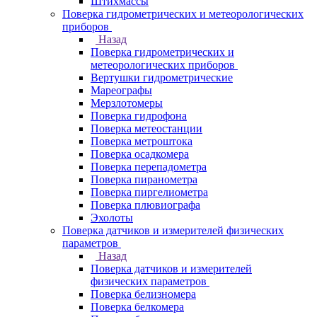
Штихмассы
Поверка гидрометрических и метеорологических
приборов
Назад
Поверка гидрометрических и
метеорологических приборов
Вертушки гидрометрические
Мареографы
Мерзлотомеры
Поверка гидрофона
Поверка метеостанции
Поверка метроштока
Поверка осадкомера
Поверка перепадометра
Поверка пиранометра
Поверка пиргелиометра
Поверка плювиографа
Эхолоты
Поверка датчиков и измерителей физических
параметров
Назад
Поверка датчиков и измерителей
физических параметров
Поверка белизномера
Поверка белкомера