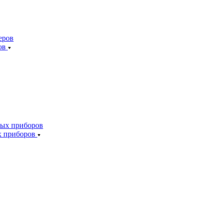
ов
х приборов