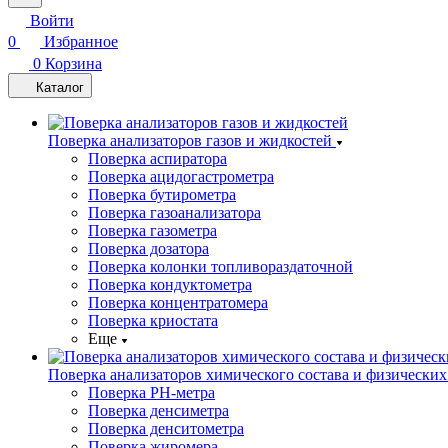
Войти
0
Избранное
0
Корзина
Каталог
Поверка анализаторов газов и жидкостей
Поверка аспиратора
Поверка ацидогастрометра
Поверка бутирометра
Поверка газоанализатора
Поверка газометра
Поверка дозатора
Поверка колонки топливораздаточной
Поверка кондуктометра
Поверка концентратомера
Поверка криостата
Еще
Поверка анализаторов химического состава и физических
Поверка PH-метра
Поверка денсиметра
Поверка денситометра
Поверка жиромера