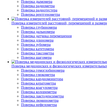
Поверка дымомера
Поверка радиометра
Поверка радиотестера
Поверка рентгенометра
Поверка измерителей расстояний, перемещений и размер
Поверка глубиномера
Поверка дальномера
Поверка датчика перемещения
Поверка длиномера
Поверка зубомера
Поверка катетомера
Поверка таксометра
Поверка шагомера
Поверка медицинских и физиологических измерительны
Поверка гемоглобиномера
Поверка глюкометра
Поверка кардиомонитора
Поверка кератометра
Поверка коагулометра
Поверка колориметра
Поверка лактоденсиметра
Поверка люминометра
Поверка нефелометра