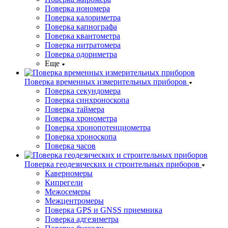
Поверка иономера
Поверка калориметра
Поверка капнографа
Поверка квантометра
Поверка нитратомера
Поверка одориметра
Еще
Поверка временных измерительных приборов
Поверка секундомера
Поверка синхроноскопа
Поверка таймера
Поверка хронометра
Поверка хронопотенциометра
Поверка хроноскопа
Поверка часов
Поверка геодезических и строительных приборов
Каверномеры
Кипрегели
Межосемеры
Межцентромеры
Поверка GPS и GNSS приемника
Поверка адгезиметра