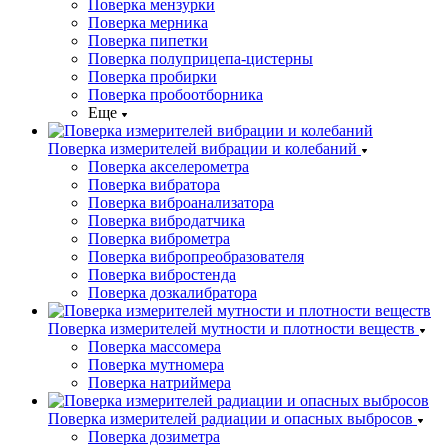
Поверка мензурки
Поверка мерника
Поверка пипетки
Поверка полуприцепа-цистерны
Поверка пробирки
Поверка пробоотборника
Еще
Поверка измерителей вибрации и колебаний
Поверка акселерометра
Поверка вибратора
Поверка виброанализатора
Поверка вибродатчика
Поверка виброметра
Поверка вибропреобразователя
Поверка вибростенда
Поверка дозкалибратора
Поверка измерителей мутности и плотности веществ
Поверка массомера
Поверка мутномера
Поверка натриймера
Поверка измерителей радиации и опасных выбросов
Поверка дозиметра