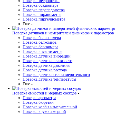
Поверка метроштока
Поверка осадкомера
Поверка перепадометра
Поверка пиранометра
Поверка пиргелиометра
Еще
Поверка датчиков и измерителей физических параметров
Поверка белизномера
Поверка белкомера
Поверка блескомера
Поверка вискозиметра
Поверка датчика вибрации
Поверка датчика влажности
Поверка датчика давления
Поверка датчика расхода
Поверка датчика силоизмерительного
Поверка датчика температуры
Еще
Поверка емкостей и мерных сосудов
Поверка ареометра
Поверка бюретки
Поверка колбы измерительной
Поверка кружки мерной