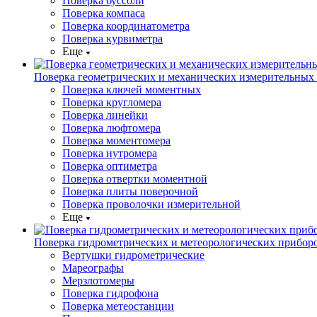
Поверка буссоли
Поверка компаса
Поверка координатометра
Поверка курвиметра
Еще
Поверка геометрических и механических измерительных
Поверка ключей моментных
Поверка кругломера
Поверка линейки
Поверка люфтомера
Поверка моментомера
Поверка нутромера
Поверка оптиметра
Поверка отвертки моментной
Поверка плиты поверочной
Поверка проволочки измерительной
Еще
Поверка гидрометрических и метеорологических прибор
Вертушки гидрометрические
Мареографы
Мерзлотомеры
Поверка гидрофона
Поверка метеостанции