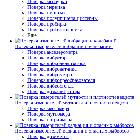
Поверка мензурки
Поверка мерника
Поверка пипетки
Поверка полуприцепа-цистерны
Поверка пробирки
Поверка пробоотборника
Еще
Поверка измерителей вибрации и колебаний
Поверка акселерометра
Поверка вибратора
Поверка виброанализатора
Поверка вибродатчика
Поверка виброметра
Поверка вибропреобразователя
Поверка вибростенда
Поверка дозкалибратора
Поверка измерителей мутности и плотности веществ
Поверка массомера
Поверка мутномера
Поверка натриймера
Поверка измерителей радиации и опасных выбросов
Поверка дозиметра