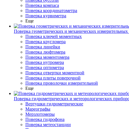
Поверка буссоли
Поверка компаса
Поверка координатометра
Поверка курвиметра
Еще
Поверка геометрических и механических измерительных
Поверка ключей моментных
Поверка кругломера
Поверка линейки
Поверка люфтомера
Поверка моментомера
Поверка нутромера
Поверка оптиметра
Поверка отвертки моментной
Поверка плиты поверочной
Поверка проволочки измерительной
Еще
Поверка гидрометрических и метеорологических прибор
Вертушки гидрометрические
Мареографы
Мерзлотомеры
Поверка гидрофона
Поверка метеостанции