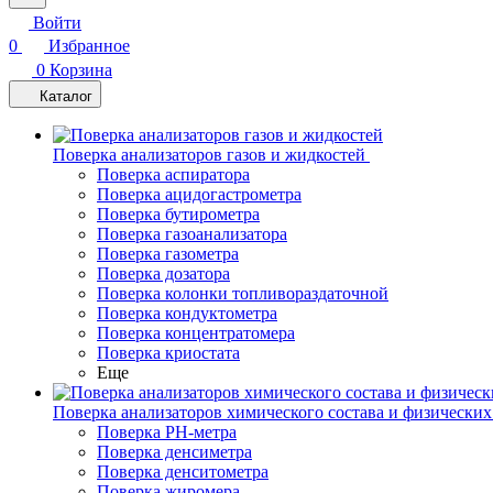
Войти
0
Избранное
0
Корзина
Каталог
Поверка анализаторов газов и жидкостей
Поверка аспиратора
Поверка ацидогастрометра
Поверка бутирометра
Поверка газоанализатора
Поверка газометра
Поверка дозатора
Поверка колонки топливораздаточной
Поверка кондуктометра
Поверка концентратомера
Поверка криостата
Еще
Поверка анализаторов химического состава и физических
Поверка PH-метра
Поверка денсиметра
Поверка денситометра
Поверка жиромера