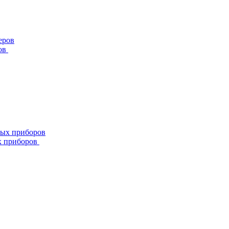
ов
х приборов