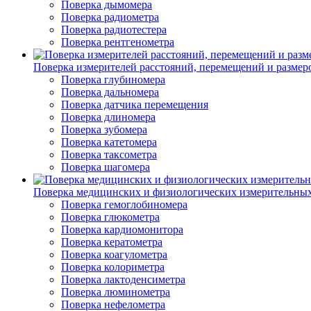
Поверка дымомера
Поверка радиометра
Поверка радиотестера
Поверка рентгенометра
Поверка измерителей расстояний, перемещений и размер
Поверка глубиномера
Поверка дальномера
Поверка датчика перемещения
Поверка длиномера
Поверка зубомера
Поверка катетомера
Поверка таксометра
Поверка шагомера
Поверка медицинских и физиологических измерительны
Поверка гемоглобиномера
Поверка глюкометра
Поверка кардиомонитора
Поверка кератометра
Поверка коагулометра
Поверка колориметра
Поверка лактоденсиметра
Поверка люминометра
Поверка нефелометра