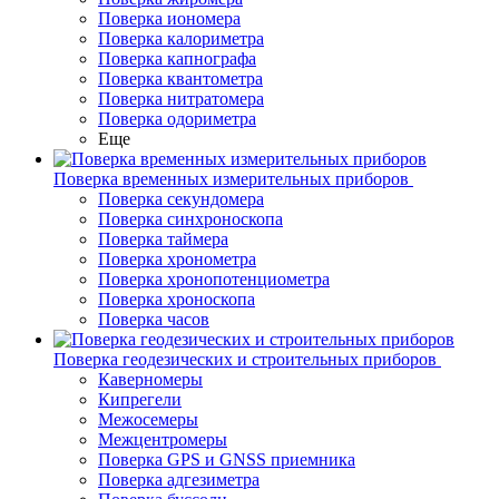
Поверка иономера
Поверка калориметра
Поверка капнографа
Поверка квантометра
Поверка нитратомера
Поверка одориметра
Еще
Поверка временных измерительных приборов
Поверка секундомера
Поверка синхроноскопа
Поверка таймера
Поверка хронометра
Поверка хронопотенциометра
Поверка хроноскопа
Поверка часов
Поверка геодезических и строительных приборов
Каверномеры
Кипрегели
Межосемеры
Межцентромеры
Поверка GPS и GNSS приемника
Поверка адгезиметра