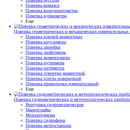
Поверка буссоли
Поверка компаса
Поверка координатометра
Поверка курвиметра
Еще
Поверка геометрических и механических измерительных
Поверка ключей моментных
Поверка кругломера
Поверка линейки
Поверка люфтомера
Поверка моментомера
Поверка нутромера
Поверка оптиметра
Поверка отвертки моментной
Поверка плиты поверочной
Поверка проволочки измерительной
Еще
Поверка гидрометрических и метеорологических прибор
Вертушки гидрометрические
Мареографы
Мерзлотомеры
Поверка гидрофона
Поверка метеостанции