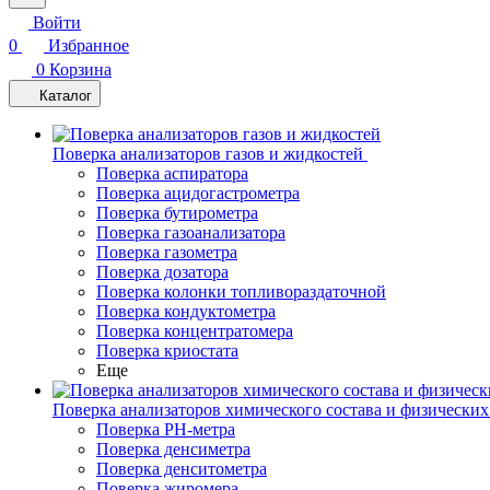
Войти
0
Избранное
0
Корзина
Каталог
Поверка анализаторов газов и жидкостей
Поверка аспиратора
Поверка ацидогастрометра
Поверка бутирометра
Поверка газоанализатора
Поверка газометра
Поверка дозатора
Поверка колонки топливораздаточной
Поверка кондуктометра
Поверка концентратомера
Поверка криостата
Еще
Поверка анализаторов химического состава и физических
Поверка PH-метра
Поверка денсиметра
Поверка денситометра
Поверка жиромера