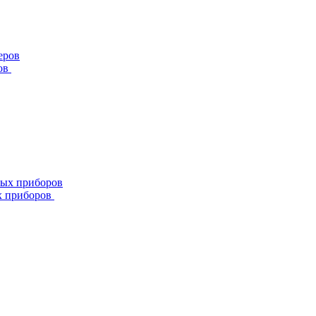
ов
х приборов