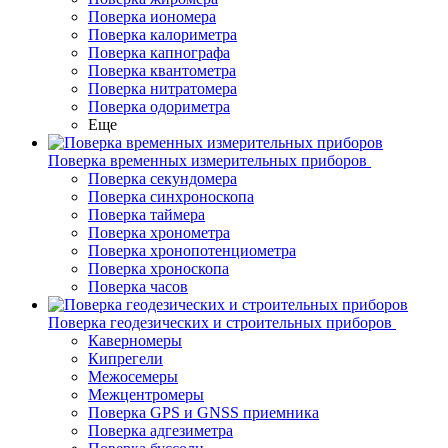
Поверка иономера
Поверка калориметра
Поверка капнографа
Поверка квантометра
Поверка нитратомера
Поверка одориметра
Еще
Поверка временных измерительных приборов
Поверка секундомера
Поверка синхроноскопа
Поверка таймера
Поверка хронометра
Поверка хронопотенциометра
Поверка хроноскопа
Поверка часов
Поверка геодезических и строительных приборов
Каверномеры
Кипрегели
Межосемеры
Межцентромеры
Поверка GPS и GNSS приемника
Поверка адгезиметра