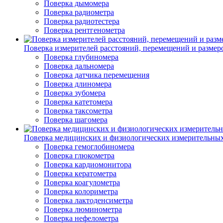
Поверка дымомера
Поверка радиометра
Поверка радиотестера
Поверка рентгенометра
Поверка измерителей расстояний, перемещений и размер
Поверка глубиномера
Поверка дальномера
Поверка датчика перемещения
Поверка длиномера
Поверка зубомера
Поверка катетомера
Поверка таксометра
Поверка шагомера
Поверка медицинских и физиологических измерительны
Поверка гемоглобиномера
Поверка глюкометра
Поверка кардиомонитора
Поверка кератометра
Поверка коагулометра
Поверка колориметра
Поверка лактоденсиметра
Поверка люминометра
Поверка нефелометра