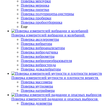
Поверка мензурки
Поверка мерника
Поверка пипетки
Поверка полуприцепа-цистерны
Поверка пробирки
Поверка пробоотборника
Еще
Поверка измерителей вибрации и колебаний
Поверка акселерометра
Поверка вибратора
Поверка виброанализатора
Поверка вибродатчика
Поверка виброметра
Поверка вибропреобразователя
Поверка вибростенда
Поверка дозкалибратора
Поверка измерителей мутности и плотности веществ
Поверка массомера
Поверка мутномера
Поверка натриймера
Поверка измерителей радиации и опасных выбросов
Поверка дозиметра