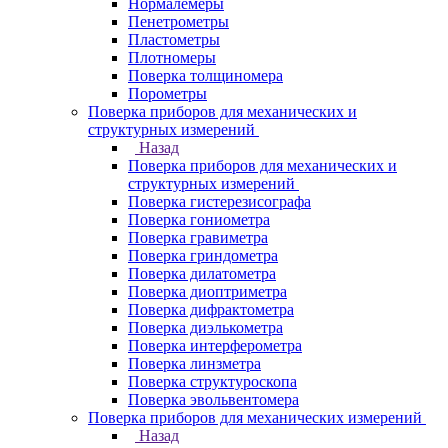
Нормалемеры
Пенетрометры
Пластометры
Плотномеры
Поверка толщиномера
Порометры
Поверка приборов для механических и
структурных измерений
Назад
Поверка приборов для механических и
структурных измерений
Поверка гистерезисографа
Поверка гониометра
Поверка гравиметра
Поверка гриндометра
Поверка дилатометра
Поверка диоптриметра
Поверка дифрактометра
Поверка диэлькометра
Поверка интерферометра
Поверка линзметра
Поверка структуроскопа
Поверка эвольвентомера
Поверка приборов для механических измерений
Назад