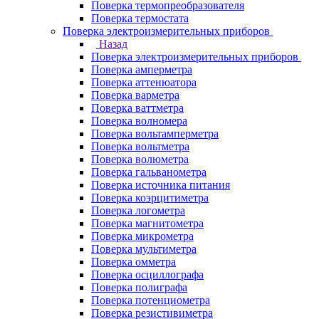
Поверка термопреобразователя
Поверка термостата
Поверка электроизмерительных приборов
Назад
Поверка электроизмерительных приборов
Поверка амперметра
Поверка аттенюатора
Поверка варметра
Поверка ваттметра
Поверка волномера
Поверка вольтамперметра
Поверка вольтметра
Поверка волюметра
Поверка гальванометра
Поверка источника питания
Поверка коэрцитиметра
Поверка логометра
Поверка магнитометра
Поверка микрометра
Поверка мультиметра
Поверка омметра
Поверка осциллографа
Поверка полиграфа
Поверка потенциометра
Поверка резистивиметра