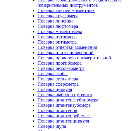
измерительных инструментов
Поверка ключей моментных
Поверка кругломера
Поверка линейки
Поверка люфтомера
Поверка моментомера
Поверка нутромера
Поверка оптиметра
Поверка отвертки моментной
Поверка плиты поверочной
Поверка проволочки измерительной
Поверка прогибомера
Поверка резольвометра
Поверка скобы
Поверка стенкомера
Поверка сферометра
Поверка циркуля
Поверка шаблона путевого
Поверка штангенглубиномера
Поверка штангензубомера
Поверка штангенов
Поверка штангенрейсмаса
Поверка штангенциркуля
Поверка щупа