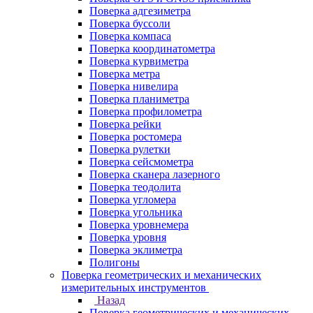
Поверка адгезиметра
Поверка буссоли
Поверка компаса
Поверка координатометра
Поверка курвиметра
Поверка метра
Поверка нивелира
Поверка планиметра
Поверка профилометра
Поверка рейки
Поверка ростомера
Поверка рулетки
Поверка сейсмометра
Поверка сканера лазерного
Поверка теодолита
Поверка угломера
Поверка угольника
Поверка уровнемера
Поверка уровня
Поверка эклиметра
Полигоны
Поверка геометрических и механических
измерительных инструментов
Назад
Поверка геометрических и механических