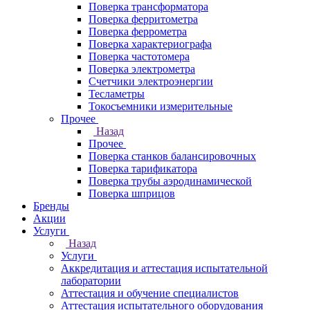
Поверка трансформатора
Поверка ферритометра
Поверка феррометра
Поверка характериографа
Поверка частотомера
Поверка электрометра
Счетчики электроэнергии
Тесламетры
Токосъемники измерительные
Прочее
Назад
Прочее
Поверка станков балансировочных
Поверка тарификатора
Поверка трубы аэродинамической
Поверка шприцов
Бренды
Акции
Услуги
Назад
Услуги
Аккредитация и аттестация испытательной
лаборатории
Аттестация и обучение специалистов
Аттестация испытательного оборудования