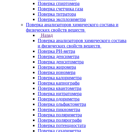
Поверка спиртомера
Поверка счетчика газа
Поверка титратора
Поверка эксплозиметра
Поверка анализаторов химического состава и
физических свойств веществ
Назад
Поверка анализаторов химического состава
и физических свойств веществ
Поверка PH-метра
Поверка денсиметра
Поверка денситометра
Поверка жиромера
Поверка иономера
Поверка калориметра
Поверка капнографа
Поверка квантометра
Поверка нитратомера
Поверка одориметра
Поверка ольфактометра
Поверка пикнометра
Поверка поляриметра
Поверка полярографа
Поверка потенциостата
Поверка сахариметра