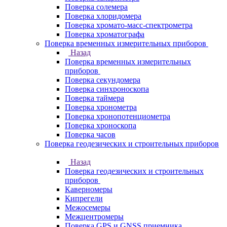
Поверка солемера
Поверка хлоридомера
Поверка хромато-масс-спектрометра
Поверка хроматографа
Поверка временных измерительных приборов
Назад
Поверка временных измерительных
приборов
Поверка секундомера
Поверка синхроноскопа
Поверка таймера
Поверка хронометра
Поверка хронопотенциометра
Поверка хроноскопа
Поверка часов
Поверка геодезических и строительных приборов
Назад
Поверка геодезических и строительных
приборов
Каверномеры
Кипрегели
Межосемеры
Межцентромеры
Поверка GPS и GNSS приемника