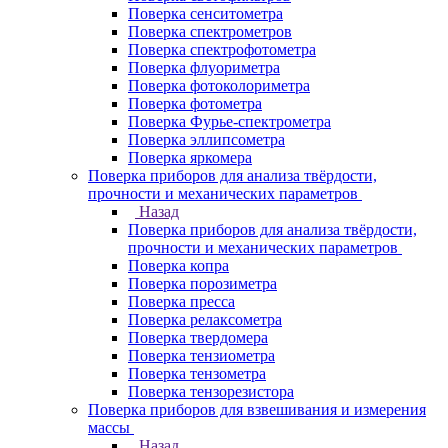
Поверка сенситометра
Поверка спектрометров
Поверка спектрофотометра
Поверка флуориметра
Поверка фотоколориметра
Поверка фотометра
Поверка Фурье-спектрометра
Поверка эллипсометра
Поверка яркомера
Поверка приборов для анализа твёрдости,
прочности и механических параметров
Назад
Поверка приборов для анализа твёрдости,
прочности и механических параметров
Поверка копра
Поверка порозиметра
Поверка пресса
Поверка релаксометра
Поверка твердомера
Поверка тензиометра
Поверка тензометра
Поверка тензорезистора
Поверка приборов для взвешивания и измерения
массы
Назад