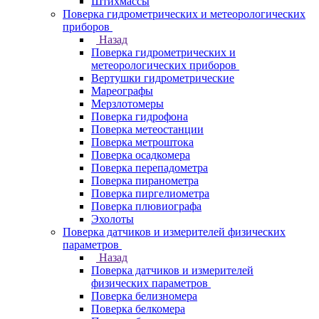
Штихмассы
Поверка гидрометрических и метеорологических
приборов
Назад
Поверка гидрометрических и
метеорологических приборов
Вертушки гидрометрические
Мареографы
Мерзлотомеры
Поверка гидрофона
Поверка метеостанции
Поверка метроштока
Поверка осадкомера
Поверка перепадометра
Поверка пиранометра
Поверка пиргелиометра
Поверка плювиографа
Эхолоты
Поверка датчиков и измерителей физических
параметров
Назад
Поверка датчиков и измерителей
физических параметров
Поверка белизномера
Поверка белкомера