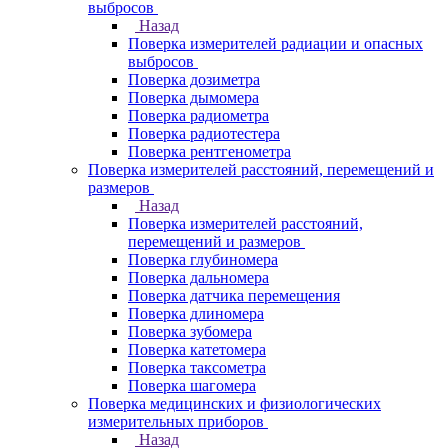
выбросов
Назад
Поверка измерителей радиации и опасных
выбросов
Поверка дозиметра
Поверка дымомера
Поверка радиометра
Поверка радиотестера
Поверка рентгенометра
Поверка измерителей расстояний, перемещений и
размеров
Назад
Поверка измерителей расстояний,
перемещений и размеров
Поверка глубиномера
Поверка дальномера
Поверка датчика перемещения
Поверка длиномера
Поверка зубомера
Поверка катетомера
Поверка таксометра
Поверка шагомера
Поверка медицинских и физиологических
измерительных приборов
Назад