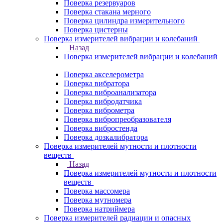
Поверка резервуаров
Поверка стакана мерного
Поверка цилиндра измерительного
Поверка цистерны
Поверка измерителей вибрации и колебаний
Назад
Поверка измерителей вибрации и колебаний
Поверка акселерометра
Поверка вибратора
Поверка виброанализатора
Поверка вибродатчика
Поверка виброметра
Поверка вибропреобразователя
Поверка вибростенда
Поверка дозкалибратора
Поверка измерителей мутности и плотности
веществ
Назад
Поверка измерителей мутности и плотности
веществ
Поверка массомера
Поверка мутномера
Поверка натриймера
Поверка измерителей радиации и опасных