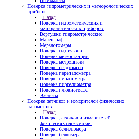
Штихмассы
Поверка гидрометрических и метеорологических
приборов
Назад
Поверка гидрометрических и
метеорологических приборов
Вертушки гидрометрические
Мареографы
Мерзлотомеры
Поверка гидрофона
Поверка метеостанции
Поверка метроштока
Поверка осадкомера
Поверка перепадометра
Поверка пиранометра
Поверка пиргелиометра
Поверка плювиографа
Эхолоты
Поверка датчиков и измерителей физических
параметров
Назад
Поверка датчиков и измерителей
физических параметров
Поверка белизномера
Поверка белкомера