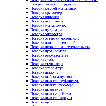
измерительных инструментов
Поверка ключей моментных
Поверка кругломера
Поверка линейки
Поверка люфтомера
Поверка моментомера
Поверка нутромера
Поверка оптиметра
Поверка отвертки моментной
Поверка плиты поверочной
Поверка проволочки измерительной
Поверка прогибомера
Поверка резольвометра
Поверка скобы
Поверка стенкомера
Поверка сферометра
Поверка циркуля
Поверка шаблона путевого
Поверка штангенглубиномера
Поверка штангензубомера
Поверка штангенов
Поверка штангенрейсмаса
Поверка штангенциркуля
Поверка щупа