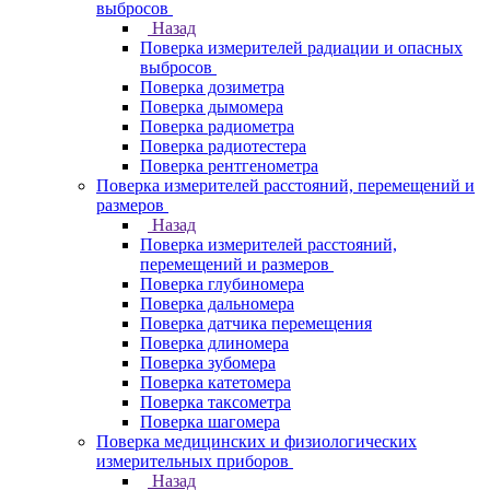
выбросов
Назад
Поверка измерителей радиации и опасных
выбросов
Поверка дозиметра
Поверка дымомера
Поверка радиометра
Поверка радиотестера
Поверка рентгенометра
Поверка измерителей расстояний, перемещений и
размеров
Назад
Поверка измерителей расстояний,
перемещений и размеров
Поверка глубиномера
Поверка дальномера
Поверка датчика перемещения
Поверка длиномера
Поверка зубомера
Поверка катетомера
Поверка таксометра
Поверка шагомера
Поверка медицинских и физиологических
измерительных приборов
Назад