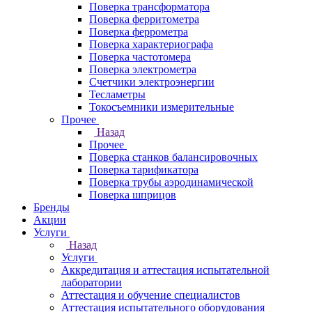
Поверка трансформатора
Поверка ферритометра
Поверка феррометра
Поверка характериографа
Поверка частотомера
Поверка электрометра
Счетчики электроэнергии
Тесламетры
Токосъемники измерительные
Прочее
Назад
Прочее
Поверка станков балансировочных
Поверка тарификатора
Поверка трубы аэродинамической
Поверка шприцов
Бренды
Акции
Услуги
Назад
Услуги
Аккредитация и аттестация испытательной
лаборатории
Аттестация и обучение специалистов
Аттестация испытательного оборудования