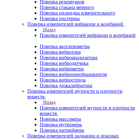
Поверка резервуаров
Поверка стакана мерного
Поверка цилиндра измерительного
Поверка цистерны
Поверка измерителей вибрации и колебаний
Назад
Поверка измерителей вибрации и колебаний
Поверка акселерометра
Поверка вибратора
Поверка виброанализатора
Поверка вибродатчика
Поверка виброметра
Поверка вибропреобразователя
Поверка вибростенда
Поверка дозкалибратора
Поверка измерителей мутности и плотности
веществ
Назад
Поверка измерителей мутности и плотности
веществ
Поверка массомера
Поверка мутномера
Поверка натриймера
Поверка измерителей радиации и опасных