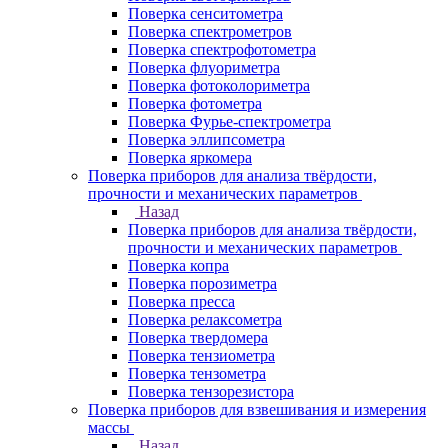
Поверка сенситометра
Поверка спектрометров
Поверка спектрофотометра
Поверка флуориметра
Поверка фотоколориметра
Поверка фотометра
Поверка Фурье-спектрометра
Поверка эллипсометра
Поверка яркомера
Поверка приборов для анализа твёрдости,
прочности и механических параметров
Назад
Поверка приборов для анализа твёрдости,
прочности и механических параметров
Поверка копра
Поверка порозиметра
Поверка пресса
Поверка релаксометра
Поверка твердомера
Поверка тензиометра
Поверка тензометра
Поверка тензорезистора
Поверка приборов для взвешивания и измерения
массы
Назад