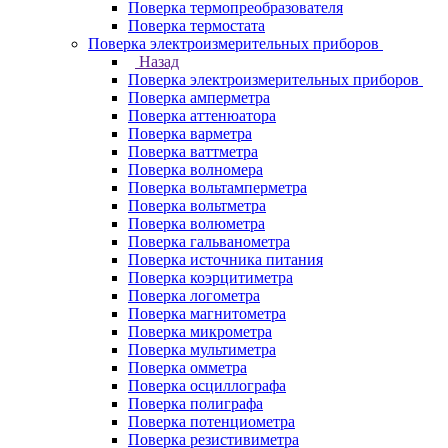
Поверка термопреобразователя
Поверка термостата
Поверка электроизмерительных приборов
Назад
Поверка электроизмерительных приборов
Поверка амперметра
Поверка аттенюатора
Поверка варметра
Поверка ваттметра
Поверка волномера
Поверка вольтамперметра
Поверка вольтметра
Поверка волюметра
Поверка гальванометра
Поверка источника питания
Поверка коэрцитиметра
Поверка логометра
Поверка магнитометра
Поверка микрометра
Поверка мультиметра
Поверка омметра
Поверка осциллографа
Поверка полиграфа
Поверка потенциометра
Поверка резистивиметра