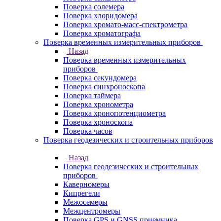
Поверка солемера
Поверка хлоридомера
Поверка хромато-масс-спектрометра
Поверка хроматографа
Поверка временных измерительных приборов
Назад
Поверка временных измерительных
приборов
Поверка секундомера
Поверка синхроноскопа
Поверка таймера
Поверка хронометра
Поверка хронопотенциометра
Поверка хроноскопа
Поверка часов
Поверка геодезических и строительных приборов
Назад
Поверка геодезических и строительных
приборов
Каверномеры
Кипрегели
Межосемеры
Межцентромеры
Поверка GPS и GNSS приемника