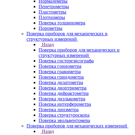
Нормалемеры
Пенетрометры
Пластометры
Плотномеры
Поверка толщиномера
Порометры
Поверка приборов для механических и
структурных измерений
Назад
Поверка приборов для механических и
структурных измерений
Поверка гистерезисографа
Поверка гониометра
Поверка гравиметра
Поверка гриндометра
Поверка дилатометра
Поверка диоптриметра
Поверка дифрактометра
Поверка диэлькометра
Поверка интерферометра
Поверка линзметра
Поверка структуроскопа
Поверка эвольвентомера
Поверка приборов для механических измерений
Назад