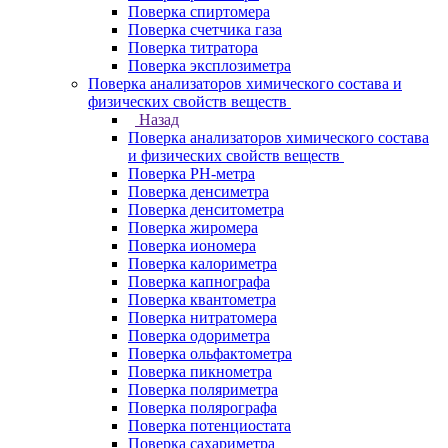
Поверка спиртомера
Поверка счетчика газа
Поверка титратора
Поверка эксплозиметра
Поверка анализаторов химического состава и
физических свойств веществ
Назад
Поверка анализаторов химического состава
и физических свойств веществ
Поверка PH-метра
Поверка денсиметра
Поверка денситометра
Поверка жиромера
Поверка иономера
Поверка калориметра
Поверка капнографа
Поверка квантометра
Поверка нитратомера
Поверка одориметра
Поверка ольфактометра
Поверка пикнометра
Поверка поляриметра
Поверка полярографа
Поверка потенциостата
Поверка сахариметра