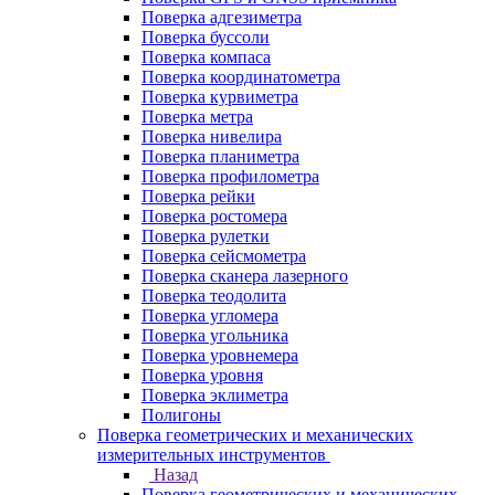
Поверка адгезиметра
Поверка буссоли
Поверка компаса
Поверка координатометра
Поверка курвиметра
Поверка метра
Поверка нивелира
Поверка планиметра
Поверка профилометра
Поверка рейки
Поверка ростомера
Поверка рулетки
Поверка сейсмометра
Поверка сканера лазерного
Поверка теодолита
Поверка угломера
Поверка угольника
Поверка уровнемера
Поверка уровня
Поверка эклиметра
Полигоны
Поверка геометрических и механических
измерительных инструментов
Назад
Поверка геометрических и механических