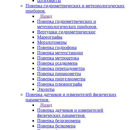
Штихмассы
Поверка гидрометрических и метеорологических
приборов
Назад
Поверка гидрометрических и
метеорологических приборов
Вертушки гидрометрические
Мареографы
Мерзлотомеры
Поверка гидрофона
Поверка метеостанции
Поверка метроштока
Поверка осадкомера
Поверка перепадометра
Поверка пиранометра
Поверка пиргелиометра
Поверка плювиографа
Эхолоты
Поверка датчиков и измерителей физических
параметров
Назад
Поверка датчиков и измерителей
физических параметров
Поверка белизномера
Поверка белкомера