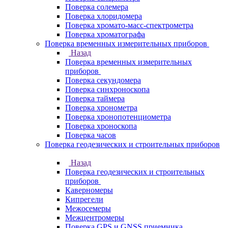
Поверка солемера
Поверка хлоридомера
Поверка хромато-масс-спектрометра
Поверка хроматографа
Поверка временных измерительных приборов
Назад
Поверка временных измерительных
приборов
Поверка секундомера
Поверка синхроноскопа
Поверка таймера
Поверка хронометра
Поверка хронопотенциометра
Поверка хроноскопа
Поверка часов
Поверка геодезических и строительных приборов
Назад
Поверка геодезических и строительных
приборов
Каверномеры
Кипрегели
Межосемеры
Межцентромеры
Поверка GPS и GNSS приемника