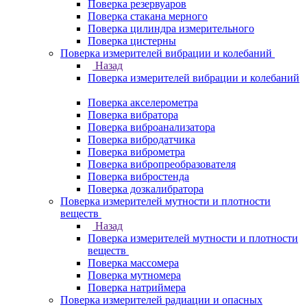
Поверка резервуаров
Поверка стакана мерного
Поверка цилиндра измерительного
Поверка цистерны
Поверка измерителей вибрации и колебаний
Назад
Поверка измерителей вибрации и колебаний
Поверка акселерометра
Поверка вибратора
Поверка виброанализатора
Поверка вибродатчика
Поверка виброметра
Поверка вибропреобразователя
Поверка вибростенда
Поверка дозкалибратора
Поверка измерителей мутности и плотности
веществ
Назад
Поверка измерителей мутности и плотности
веществ
Поверка массомера
Поверка мутномера
Поверка натриймера
Поверка измерителей радиации и опасных