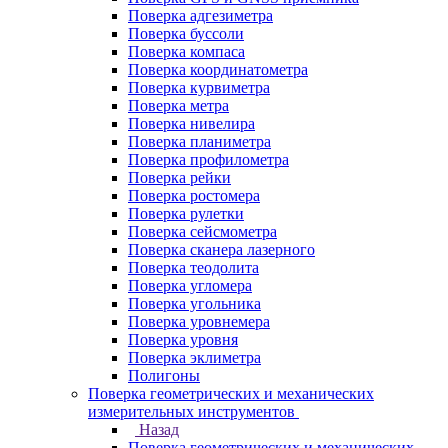
Поверка адгезиметра
Поверка буссоли
Поверка компаса
Поверка координатометра
Поверка курвиметра
Поверка метра
Поверка нивелира
Поверка планиметра
Поверка профилометра
Поверка рейки
Поверка ростомера
Поверка рулетки
Поверка сейсмометра
Поверка сканера лазерного
Поверка теодолита
Поверка угломера
Поверка угольника
Поверка уровнемера
Поверка уровня
Поверка эклиметра
Полигоны
Поверка геометрических и механических
измерительных инструментов
Назад
Поверка геометрических и механических