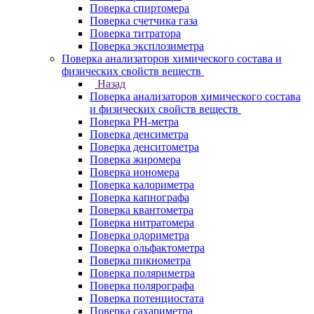
Поверка спиртомера
Поверка счетчика газа
Поверка титратора
Поверка эксплозиметра
Поверка анализаторов химического состава и
физических свойств веществ
Назад
Поверка анализаторов химического состава
и физических свойств веществ
Поверка PH-метра
Поверка денсиметра
Поверка денситометра
Поверка жиромера
Поверка иономера
Поверка калориметра
Поверка капнографа
Поверка квантометра
Поверка нитратомера
Поверка одориметра
Поверка ольфактометра
Поверка пикнометра
Поверка поляриметра
Поверка полярографа
Поверка потенциостата
Поверка сахариметра