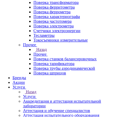
Поверка трансформатора
Поверка ферритометра
Поверка феррометра
Поверка характериографа
Поверка частотомера
Поверка электрометра
Счетчики электроэнергии
Тесламетры
Токосъемники измерительные
Прочее
Назад
Прочее
Поверка станков балансировочных
Поверка тарификатора
Поверка трубы аэродинамической
Поверка шприцов
Бренды
Акции
Услуги
Назад
Услуги
Аккредитация и аттестация испытательной
лаборатории
Аттестация и обучение специалистов
Аттестация испытательного оборудования