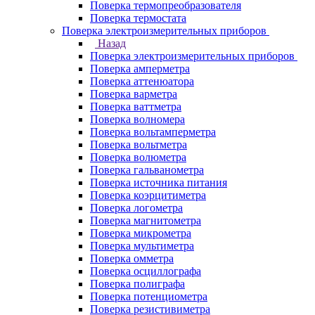
Поверка термопреобразователя
Поверка термостата
Поверка электроизмерительных приборов
Назад
Поверка электроизмерительных приборов
Поверка амперметра
Поверка аттенюатора
Поверка варметра
Поверка ваттметра
Поверка волномера
Поверка вольтамперметра
Поверка вольтметра
Поверка волюметра
Поверка гальванометра
Поверка источника питания
Поверка коэрцитиметра
Поверка логометра
Поверка магнитометра
Поверка микрометра
Поверка мультиметра
Поверка омметра
Поверка осциллографа
Поверка полиграфа
Поверка потенциометра
Поверка резистивиметра