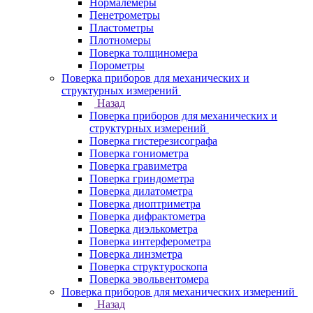
Нормалемеры
Пенетрометры
Пластометры
Плотномеры
Поверка толщиномера
Порометры
Поверка приборов для механических и
структурных измерений
Назад
Поверка приборов для механических и
структурных измерений
Поверка гистерезисографа
Поверка гониометра
Поверка гравиметра
Поверка гриндометра
Поверка дилатометра
Поверка диоптриметра
Поверка дифрактометра
Поверка диэлькометра
Поверка интерферометра
Поверка линзметра
Поверка структуроскопа
Поверка эвольвентомера
Поверка приборов для механических измерений
Назад