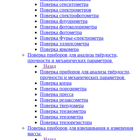
Поверка сенситометра
Поверка спектрометров
Поверка спектрофотометра
Поверка флуориметра
Поверка фотоколориметра
Поверка фотометра
Поверка Фурье-спектрометра
Поверка эллипсометра
Поверка яркомера
Поверка приборов для анализа твёрдости,
прочности и механических параметров
Назад
Поверка приборов для анализа твёрдости,
прочности и механических параметров
Поверка копра
Поверка порозиметра
Поверка пресса
Поверка релаксометра
Поверка твердомера
Поверка тензиометра
Поверка тензометра
Поверка тензорезистора
Поверка приборов для взвешивания и измерения
массы
Назад