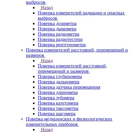
выбросов
Назад
Поверка измерителей радиации и опасных
выбросов
Поверка дозиметра
Поверка дымомера
Поверка радиометра
Поверка радиотестера
Поверка рентгенометра
Поверка измерителей расстояний, перемещений и
размеров
Назад
Поверка измерителей расстояний,
перемещений и размеров
Поверка глубиномера
Поверка дальномера
Поверка датчика перемещения
Поверка длиномера
Поверка зубомера
Поверка катетомера
Поверка таксометра
Поверка шагомера
Поверка медицинских и физиологических
измерительных приборов
Назад