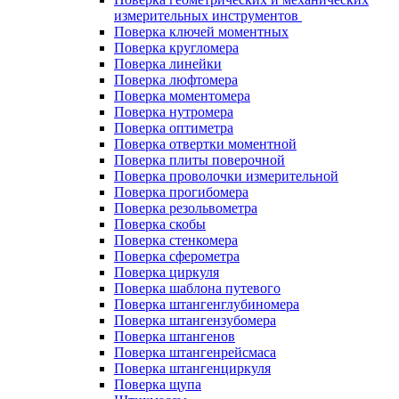
измерительных инструментов
Поверка ключей моментных
Поверка кругломера
Поверка линейки
Поверка люфтомера
Поверка моментомера
Поверка нутромера
Поверка оптиметра
Поверка отвертки моментной
Поверка плиты поверочной
Поверка проволочки измерительной
Поверка прогибомера
Поверка резольвометра
Поверка скобы
Поверка стенкомера
Поверка сферометра
Поверка циркуля
Поверка шаблона путевого
Поверка штангенглубиномера
Поверка штангензубомера
Поверка штангенов
Поверка штангенрейсмаса
Поверка штангенциркуля
Поверка щупа