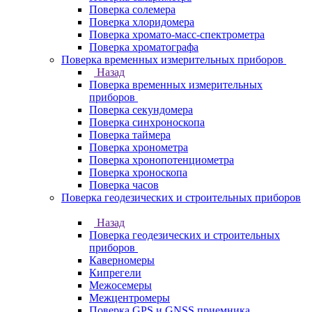
Поверка солемера
Поверка хлоридомера
Поверка хромато-масс-спектрометра
Поверка хроматографа
Поверка временных измерительных приборов
Назад
Поверка временных измерительных
приборов
Поверка секундомера
Поверка синхроноскопа
Поверка таймера
Поверка хронометра
Поверка хронопотенциометра
Поверка хроноскопа
Поверка часов
Поверка геодезических и строительных приборов
Назад
Поверка геодезических и строительных
приборов
Каверномеры
Кипрегели
Межосемеры
Межцентромеры
Поверка GPS и GNSS приемника