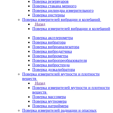
Поверка резервуаров
Поверка стакана мерного
Поверка цилиндра измерительного
Поверка цистерны
Поверка измерителей вибрации и колебаний
Назад
Поверка измерителей вибрации и колебаний
Поверка акселерометра
Поверка вибратора
Поверка виброанализатора
Поверка вибродатчика
Поверка виброметра
Поверка вибропреобразователя
Поверка вибростенда
Поверка дозкалибратора
Поверка измерителей мутности и плотности
веществ
Назад
Поверка измерителей мутности и плотности
веществ
Поверка массомера
Поверка мутномера
Поверка натриймера
Поверка измерителей радиации и опасных