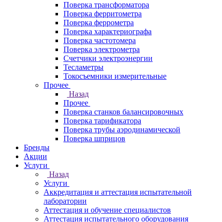
Поверка трансформатора
Поверка ферритометра
Поверка феррометра
Поверка характериографа
Поверка частотомера
Поверка электрометра
Счетчики электроэнергии
Тесламетры
Токосъемники измерительные
Прочее
Назад
Прочее
Поверка станков балансировочных
Поверка тарификатора
Поверка трубы аэродинамической
Поверка шприцов
Бренды
Акции
Услуги
Назад
Услуги
Аккредитация и аттестация испытательной
лаборатории
Аттестация и обучение специалистов
Аттестация испытательного оборудования