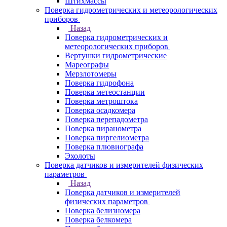
Штихмассы
Поверка гидрометрических и метеорологических
приборов
Назад
Поверка гидрометрических и
метеорологических приборов
Вертушки гидрометрические
Мареографы
Мерзлотомеры
Поверка гидрофона
Поверка метеостанции
Поверка метроштока
Поверка осадкомера
Поверка перепадометра
Поверка пиранометра
Поверка пиргелиометра
Поверка плювиографа
Эхолоты
Поверка датчиков и измерителей физических
параметров
Назад
Поверка датчиков и измерителей
физических параметров
Поверка белизномера
Поверка белкомера