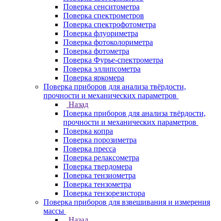
Поверка сенситометра
Поверка спектрометров
Поверка спектрофотометра
Поверка флуориметра
Поверка фотоколориметра
Поверка фотометра
Поверка Фурье-спектрометра
Поверка эллипсометра
Поверка яркомера
Поверка приборов для анализа твёрдости,
прочности и механических параметров
Назад
Поверка приборов для анализа твёрдости,
прочности и механических параметров
Поверка копра
Поверка порозиметра
Поверка пресса
Поверка релаксометра
Поверка твердомера
Поверка тензиометра
Поверка тензометра
Поверка тензорезистора
Поверка приборов для взвешивания и измерения
массы
Назад