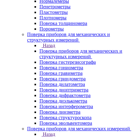
Нормалемеры
Пенетрометры
Пластометры
Плотномеры
Поверка толщиномера
Порометры
Поверка приборов для механических и
структурных измерений
Назад
Поверка приборов для механических и
структурных измерений
Поверка гистерезисографа
Поверка гониометра
Поверка гравиметра
Поверка гриндометра
Поверка дилатометра
Поверка диоптриметра
Поверка дифрактометра
Поверка диэлькометра
Поверка интерферометра
Поверка линзметра
Поверка структуроскопа
Поверка эвольвентомера
Поверка приборов для механических измерений
Назад