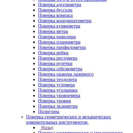
Поверка адгезиметра
Поверка буссоли
Поверка компаса
Поверка координатометра
Поверка курвиметра
Поверка метра
Поверка нивелира
Поверка планиметра
Поверка профилометра
Поверка рейки
Поверка ростомера
Поверка рулетки
Поверка сейсмометра
Поверка сканера лазерного
Поверка теодолита
Поверка угломера
Поверка угольника
Поверка уровнемера
Поверка уровня
Поверка эклиметра
Полигоны
Поверка геометрических и механических
измерительных инструментов
Назад
Поверка геометрических и механических