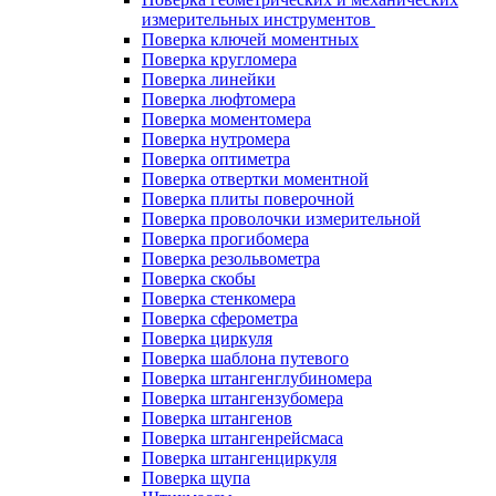
измерительных инструментов
Поверка ключей моментных
Поверка кругломера
Поверка линейки
Поверка люфтомера
Поверка моментомера
Поверка нутромера
Поверка оптиметра
Поверка отвертки моментной
Поверка плиты поверочной
Поверка проволочки измерительной
Поверка прогибомера
Поверка резольвометра
Поверка скобы
Поверка стенкомера
Поверка сферометра
Поверка циркуля
Поверка шаблона путевого
Поверка штангенглубиномера
Поверка штангензубомера
Поверка штангенов
Поверка штангенрейсмаса
Поверка штангенциркуля
Поверка щупа