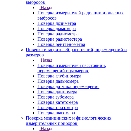
выбросов
Назад
Поверка измерителей радиации и опасных
выбросов
Поверка дозиметра
Поверка дымомера
Поверка радиометра
Поверка радиотестера
Поверка рентгенометра
Поверка измерителей расстояний, перемещений и
размеров
Назад
Поверка измерителей расстояний,
перемещений и размеров
Поверка глубиномера
Поверка дальномера
Поверка датчика перемещения
Поверка длиномера
Поверка зубомера
Поверка катетомера
Поверка таксометра
Поверка шагомера
Поверка медицинских и физиологических
измерительных приборов
Назад