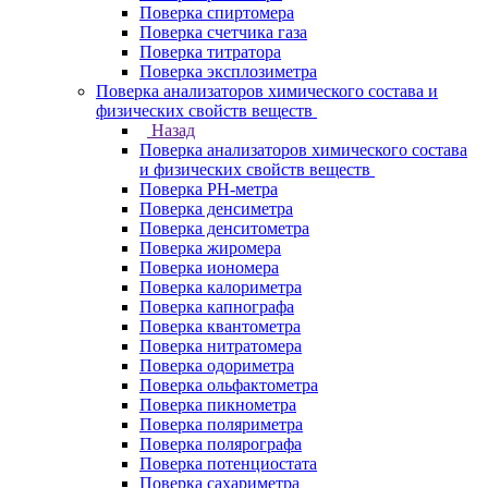
Поверка спиртомера
Поверка счетчика газа
Поверка титратора
Поверка эксплозиметра
Поверка анализаторов химического состава и
физических свойств веществ
Назад
Поверка анализаторов химического состава
и физических свойств веществ
Поверка PH-метра
Поверка денсиметра
Поверка денситометра
Поверка жиромера
Поверка иономера
Поверка калориметра
Поверка капнографа
Поверка квантометра
Поверка нитратомера
Поверка одориметра
Поверка ольфактометра
Поверка пикнометра
Поверка поляриметра
Поверка полярографа
Поверка потенциостата
Поверка сахариметра