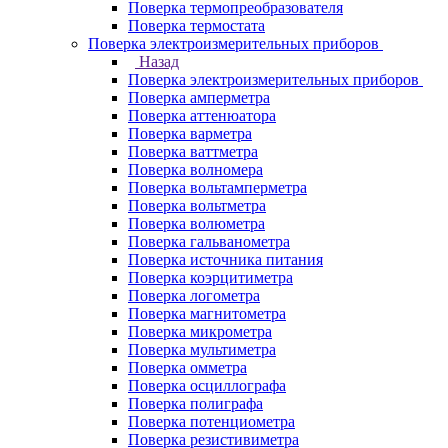
Поверка термопреобразователя
Поверка термостата
Поверка электроизмерительных приборов
Назад
Поверка электроизмерительных приборов
Поверка амперметра
Поверка аттенюатора
Поверка варметра
Поверка ваттметра
Поверка волномера
Поверка вольтамперметра
Поверка вольтметра
Поверка волюметра
Поверка гальванометра
Поверка источника питания
Поверка коэрцитиметра
Поверка логометра
Поверка магнитометра
Поверка микрометра
Поверка мультиметра
Поверка омметра
Поверка осциллографа
Поверка полиграфа
Поверка потенциометра
Поверка резистивиметра