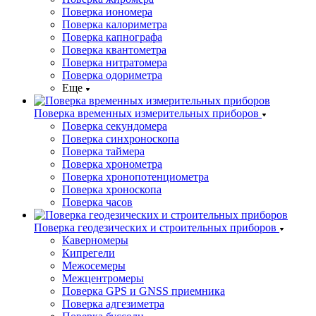
Поверка иономера
Поверка калориметра
Поверка капнографа
Поверка квантометра
Поверка нитратомера
Поверка одориметра
Еще
Поверка временных измерительных приборов
Поверка секундомера
Поверка синхроноскопа
Поверка таймера
Поверка хронометра
Поверка хронопотенциометра
Поверка хроноскопа
Поверка часов
Поверка геодезических и строительных приборов
Каверномеры
Кипрегели
Межосемеры
Межцентромеры
Поверка GPS и GNSS приемника
Поверка адгезиметра