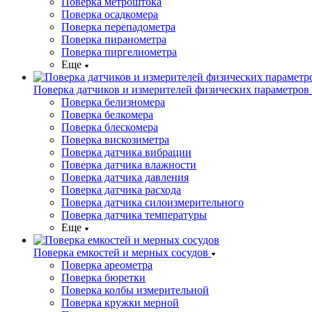
Поверка метроштока
Поверка осадкомера
Поверка перепадометра
Поверка пиранометра
Поверка пиргелиометра
Еще
Поверка датчиков и измерителей физических параметров
Поверка белизномера
Поверка белкомера
Поверка блескомера
Поверка вискозиметра
Поверка датчика вибрации
Поверка датчика влажности
Поверка датчика давления
Поверка датчика расхода
Поверка датчика силоизмерительного
Поверка датчика температуры
Еще
Поверка емкостей и мерных сосудов
Поверка ареометра
Поверка бюретки
Поверка колбы измерительной
Поверка кружки мерной