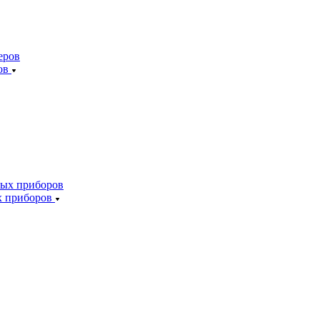
ов
х приборов