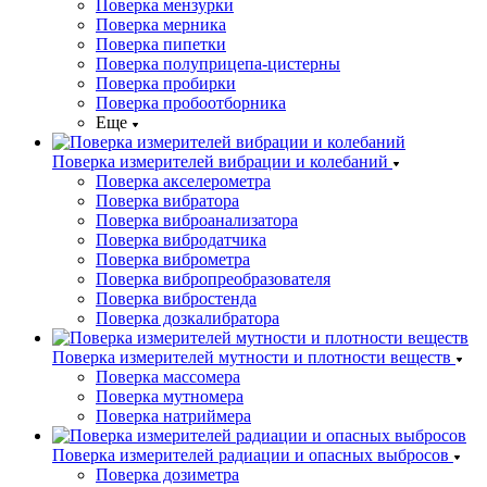
Поверка мензурки
Поверка мерника
Поверка пипетки
Поверка полуприцепа-цистерны
Поверка пробирки
Поверка пробоотборника
Еще
Поверка измерителей вибрации и колебаний
Поверка акселерометра
Поверка вибратора
Поверка виброанализатора
Поверка вибродатчика
Поверка виброметра
Поверка вибропреобразователя
Поверка вибростенда
Поверка дозкалибратора
Поверка измерителей мутности и плотности веществ
Поверка массомера
Поверка мутномера
Поверка натриймера
Поверка измерителей радиации и опасных выбросов
Поверка дозиметра