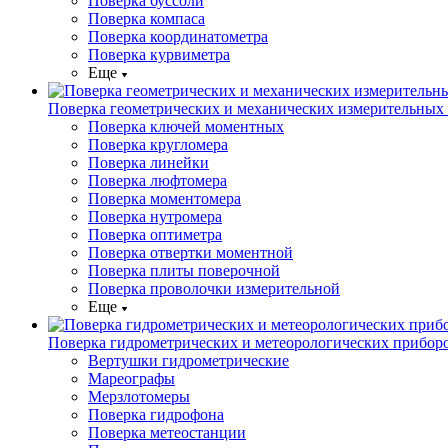
Поверка буссоли
Поверка компаса
Поверка координатометра
Поверка курвиметра
Еще
Поверка геометрических и механических измерительных
Поверка ключей моментных
Поверка кругломера
Поверка линейки
Поверка люфтомера
Поверка моментомера
Поверка нутромера
Поверка оптиметра
Поверка отвертки моментной
Поверка плиты поверочной
Поверка проволочки измерительной
Еще
Поверка гидрометрических и метеорологических прибор
Вертушки гидрометрические
Мареографы
Мерзлотомеры
Поверка гидрофона
Поверка метеостанции