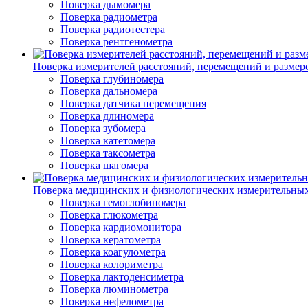
Поверка дымомера
Поверка радиометра
Поверка радиотестера
Поверка рентгенометра
Поверка измерителей расстояний, перемещений и размер
Поверка глубиномера
Поверка дальномера
Поверка датчика перемещения
Поверка длиномера
Поверка зубомера
Поверка катетомера
Поверка таксометра
Поверка шагомера
Поверка медицинских и физиологических измерительны
Поверка гемоглобиномера
Поверка глюкометра
Поверка кардиомонитора
Поверка кератометра
Поверка коагулометра
Поверка колориметра
Поверка лактоденсиметра
Поверка люминометра
Поверка нефелометра