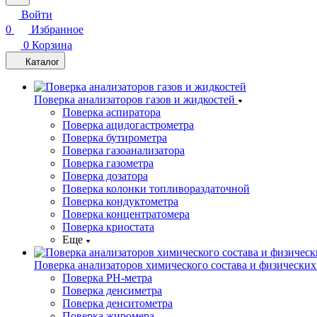
Войти
0
Избранное
0
Корзина
Каталог
Поверка анализаторов газов и жидкостей
Поверка аспиратора
Поверка ацидогастрометра
Поверка бутирометра
Поверка газоанализатора
Поверка газометра
Поверка дозатора
Поверка колонки топливораздаточной
Поверка кондуктометра
Поверка концентратомера
Поверка криостата
Еще
Поверка анализаторов химического состава и физических
Поверка PH-метра
Поверка денсиметра
Поверка денситометра
Поверка жиромера