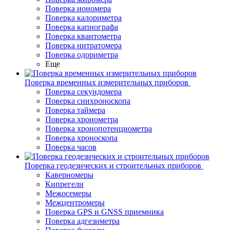
Поверка иономера
Поверка калориметра
Поверка капнографа
Поверка квантометра
Поверка нитратомера
Поверка одориметра
Еще
Поверка временных измерительных приборов
Поверка секундомера
Поверка синхроноскопа
Поверка таймера
Поверка хронометра
Поверка хронопотенциометра
Поверка хроноскопа
Поверка часов
Поверка геодезических и строительных приборов
Каверномеры
Кипрегели
Межосемеры
Межцентромеры
Поверка GPS и GNSS приемника
Поверка адгезиметра