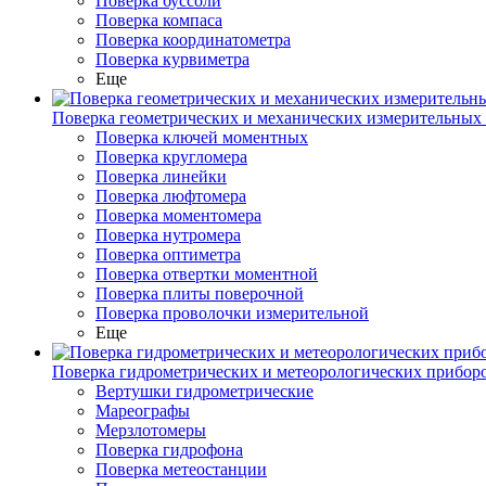
Поверка буссоли
Поверка компаса
Поверка координатометра
Поверка курвиметра
Еще
Поверка геометрических и механических измерительных
Поверка ключей моментных
Поверка кругломера
Поверка линейки
Поверка люфтомера
Поверка моментомера
Поверка нутромера
Поверка оптиметра
Поверка отвертки моментной
Поверка плиты поверочной
Поверка проволочки измерительной
Еще
Поверка гидрометрических и метеорологических прибор
Вертушки гидрометрические
Мареографы
Мерзлотомеры
Поверка гидрофона
Поверка метеостанции