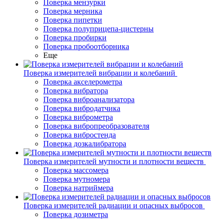
Поверка мензурки
Поверка мерника
Поверка пипетки
Поверка полуприцепа-цистерны
Поверка пробирки
Поверка пробоотборника
Еще
Поверка измерителей вибрации и колебаний
Поверка акселерометра
Поверка вибратора
Поверка виброанализатора
Поверка вибродатчика
Поверка виброметра
Поверка вибропреобразователя
Поверка вибростенда
Поверка дозкалибратора
Поверка измерителей мутности и плотности веществ
Поверка массомера
Поверка мутномера
Поверка натриймера
Поверка измерителей радиации и опасных выбросов
Поверка дозиметра