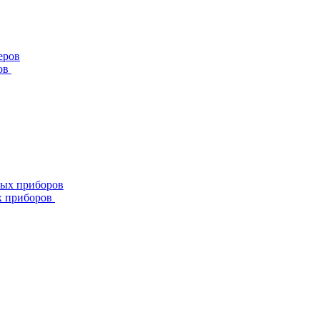
ов
х приборов