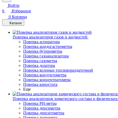
Войти
0
Избранное
0
Корзина
Каталог
Поверка анализаторов газов и жидкостей
Поверка аспиратора
Поверка ацидогастрометра
Поверка бутирометра
Поверка газоанализатора
Поверка газометра
Поверка дозатора
Поверка колонки топливораздаточной
Поверка кондуктометра
Поверка концентратомера
Поверка криостата
Еще
Поверка анализаторов химического состава и физических
Поверка PH-метра
Поверка денсиметра
Поверка денситометра
Поверка жиромера