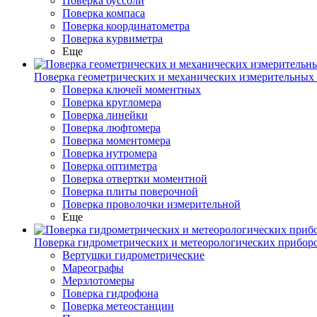
Поверка буссоли
Поверка компаса
Поверка координатометра
Поверка курвиметра
Еще
Поверка геометрических и механических измерительных
Поверка ключей моментных
Поверка кругломера
Поверка линейки
Поверка люфтомера
Поверка моментомера
Поверка нутромера
Поверка оптиметра
Поверка отвертки моментной
Поверка плиты поверочной
Поверка проволочки измерительной
Еще
Поверка гидрометрических и метеорологических прибор
Вертушки гидрометрические
Мареографы
Мерзлотомеры
Поверка гидрофона
Поверка метеостанции