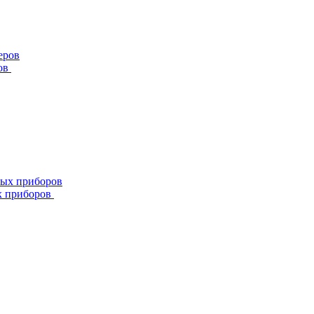
ов
х приборов