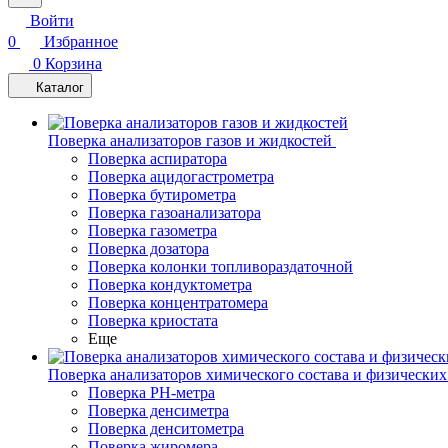
Войти
0
Избранное
0
Корзина
Каталог
Поверка анализаторов газов и жидкостей
Поверка аспиратора
Поверка ацидогастрометра
Поверка бутирометра
Поверка газоанализатора
Поверка газометра
Поверка дозатора
Поверка колонки топливораздаточной
Поверка кондуктометра
Поверка концентратомера
Поверка криостата
Еще
Поверка анализаторов химического состава и физических
Поверка PH-метра
Поверка денсиметра
Поверка денситометра
Поверка жиромера