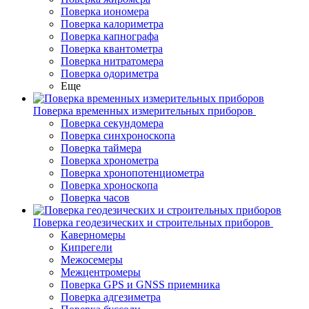
Поверка иономера
Поверка калориметра
Поверка капнографа
Поверка квантометра
Поверка нитратомера
Поверка одориметра
Еще
Поверка временных измерительных приборов
Поверка секундомера
Поверка синхроноскопа
Поверка таймера
Поверка хронометра
Поверка хронопотенциометра
Поверка хроноскопа
Поверка часов
Поверка геодезических и строительных приборов
Каверномеры
Кипрегели
Межосемеры
Межцентромеры
Поверка GPS и GNSS приемника
Поверка адгезиметра