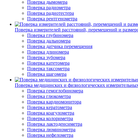
Поверка дымомера
Поверка радиометра
Поверка радиотестера
Поверка рентгенометра
Поверка измерителей расстояний, перемещений и размер
Поверка глубиномера
Поверка дальномера
Поверка датчика перемещения
Поверка длиномера
Поверка зубомера
Поверка катетомера
Поверка таксометра
Поверка шагомера
Поверка медицинских и физиологических измерительны
Поверка гемоглобиномера
Поверка глюкометра
Поверка кардиомонитора
Поверка кератометра
Поверка коагулометра
Поверка колориметра
Поверка лактоденсиметра
Поверка люминометра
Поверка нефелометра