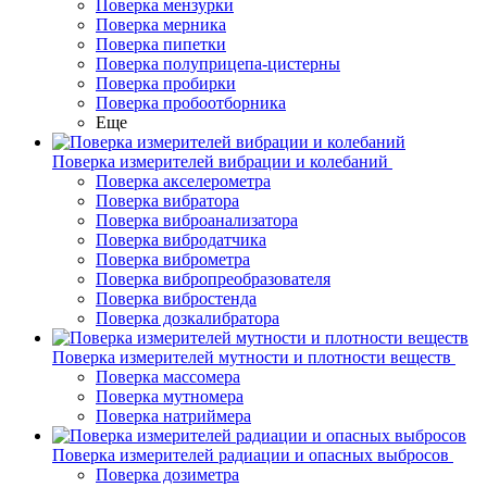
Поверка мензурки
Поверка мерника
Поверка пипетки
Поверка полуприцепа-цистерны
Поверка пробирки
Поверка пробоотборника
Еще
Поверка измерителей вибрации и колебаний
Поверка акселерометра
Поверка вибратора
Поверка виброанализатора
Поверка вибродатчика
Поверка виброметра
Поверка вибропреобразователя
Поверка вибростенда
Поверка дозкалибратора
Поверка измерителей мутности и плотности веществ
Поверка массомера
Поверка мутномера
Поверка натриймера
Поверка измерителей радиации и опасных выбросов
Поверка дозиметра