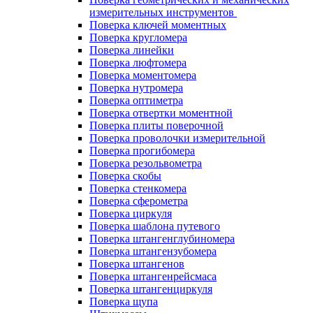
измерительных инструментов
Поверка ключей моментных
Поверка кругломера
Поверка линейки
Поверка люфтомера
Поверка моментомера
Поверка нутромера
Поверка оптиметра
Поверка отвертки моментной
Поверка плиты поверочной
Поверка проволочки измерительной
Поверка прогибомера
Поверка резольвометра
Поверка скобы
Поверка стенкомера
Поверка сферометра
Поверка циркуля
Поверка шаблона путевого
Поверка штангенглубиномера
Поверка штангензубомера
Поверка штангенов
Поверка штангенрейсмаса
Поверка штангенциркуля
Поверка щупа