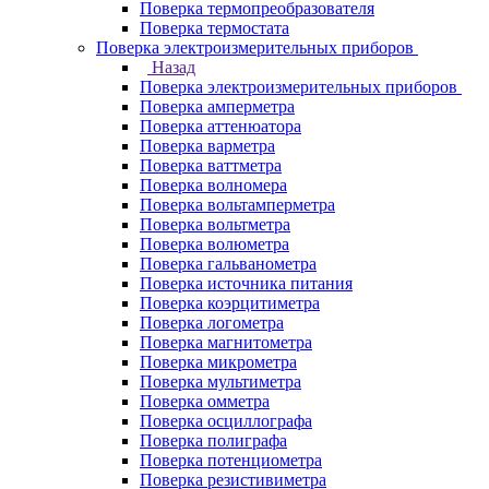
Поверка термопреобразователя
Поверка термостата
Поверка электроизмерительных приборов
Назад
Поверка электроизмерительных приборов
Поверка амперметра
Поверка аттенюатора
Поверка варметра
Поверка ваттметра
Поверка волномера
Поверка вольтамперметра
Поверка вольтметра
Поверка волюметра
Поверка гальванометра
Поверка источника питания
Поверка коэрцитиметра
Поверка логометра
Поверка магнитометра
Поверка микрометра
Поверка мультиметра
Поверка омметра
Поверка осциллографа
Поверка полиграфа
Поверка потенциометра
Поверка резистивиметра