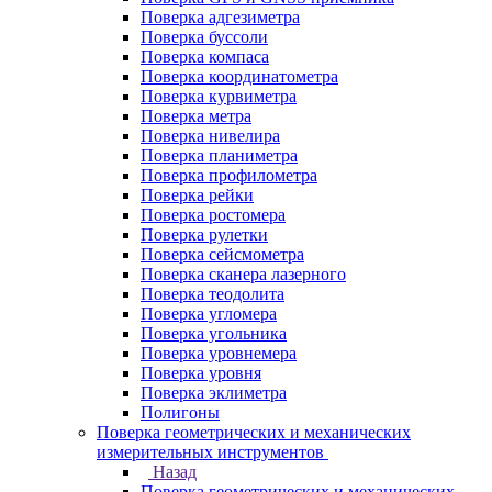
Поверка адгезиметра
Поверка буссоли
Поверка компаса
Поверка координатометра
Поверка курвиметра
Поверка метра
Поверка нивелира
Поверка планиметра
Поверка профилометра
Поверка рейки
Поверка ростомера
Поверка рулетки
Поверка сейсмометра
Поверка сканера лазерного
Поверка теодолита
Поверка угломера
Поверка угольника
Поверка уровнемера
Поверка уровня
Поверка эклиметра
Полигоны
Поверка геометрических и механических
измерительных инструментов
Назад
Поверка геометрических и механических