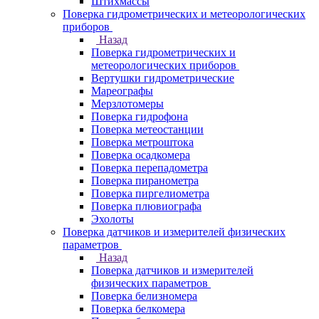
Штихмассы
Поверка гидрометрических и метеорологических
приборов
Назад
Поверка гидрометрических и
метеорологических приборов
Вертушки гидрометрические
Мареографы
Мерзлотомеры
Поверка гидрофона
Поверка метеостанции
Поверка метроштока
Поверка осадкомера
Поверка перепадометра
Поверка пиранометра
Поверка пиргелиометра
Поверка плювиографа
Эхолоты
Поверка датчиков и измерителей физических
параметров
Назад
Поверка датчиков и измерителей
физических параметров
Поверка белизномера
Поверка белкомера