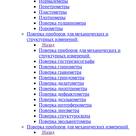
Нормалемеры
Пенетрометры
Пластометры
Плотномеры
Поверка толщиномера
Порометры
Поверка приборов для механических и
структурных измерений
Назад
Поверка приборов для механических и
структурных измерений
Поверка гистерезисографа
Поверка гониометра
Поверка гравиметра
Поверка гриндометра
Поверка дилатометра
Поверка диоптриметра
Поверка дифрактометра
Поверка диэлькометра
Поверка интерферометра
Поверка линзметра
Поверка структуроскопа
Поверка эвольвентомера
Поверка приборов для механических измерений
Назад