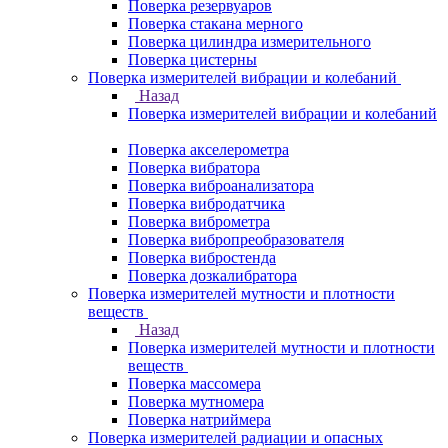
Поверка резервуаров
Поверка стакана мерного
Поверка цилиндра измерительного
Поверка цистерны
Поверка измерителей вибрации и колебаний
Назад
Поверка измерителей вибрации и колебаний
Поверка акселерометра
Поверка вибратора
Поверка виброанализатора
Поверка вибродатчика
Поверка виброметра
Поверка вибропреобразователя
Поверка вибростенда
Поверка дозкалибратора
Поверка измерителей мутности и плотности
веществ
Назад
Поверка измерителей мутности и плотности
веществ
Поверка массомера
Поверка мутномера
Поверка натриймера
Поверка измерителей радиации и опасных