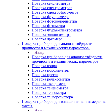
Поверка сенситометра
Поверка спектрометров
Поверка спектрофотометра
Поверка флуориметра
Поверка фотоколориметра
Поверка фотометра
Поверка Фурье-спектрометра
Поверка эллипсометра
Поверка яркомера
Поверка приборов для анализа твёрдости,
прочности и механических параметров
Назад
Поверка приборов для анализа твёрдости,
прочности и механических параметров
Поверка копра
Поверка порозиметра
Поверка пресса
Поверка релаксометра
Поверка твердомера
Поверка тензиометра
Поверка тензометра
Поверка тензорезистора
Поверка приборов для взвешивания и измерения
массы
Назад