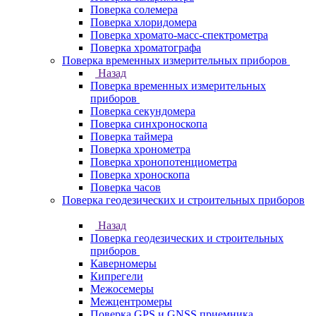
Поверка солемера
Поверка хлоридомера
Поверка хромато-масс-спектрометра
Поверка хроматографа
Поверка временных измерительных приборов
Назад
Поверка временных измерительных
приборов
Поверка секундомера
Поверка синхроноскопа
Поверка таймера
Поверка хронометра
Поверка хронопотенциометра
Поверка хроноскопа
Поверка часов
Поверка геодезических и строительных приборов
Назад
Поверка геодезических и строительных
приборов
Каверномеры
Кипрегели
Межосемеры
Межцентромеры
Поверка GPS и GNSS приемника