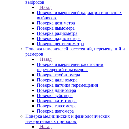
выбросов
Назад
Поверка измерителей радиации и опасных
выбросов
Поверка дозиметра
Поверка дымомера
Поверка радиометра
Поверка радиотестера
Поверка рентгенометра
Поверка измерителей расстояний, перемещений и
размеров
Назад
Поверка измерителей расстояний,
перемещений и размеров
Поверка глубиномера
Поверка дальномера
Поверка датчика перемещения
Поверка длиномера
Поверка зубомера
Поверка катетомера
Поверка таксометра
Поверка шагомера
Поверка медицинских и физиологических
измерительных приборов
Назад