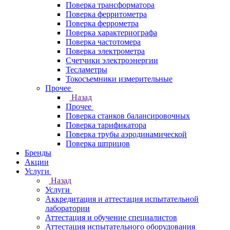
Поверка трансформатора
Поверка ферритометра
Поверка феррометра
Поверка характериографа
Поверка частотомера
Поверка электрометра
Счетчики электроэнергии
Тесламетры
Токосъемники измерительные
Прочее
Назад
Прочее
Поверка станков балансировочных
Поверка тарификатора
Поверка трубы аэродинамической
Поверка шприцов
Бренды
Акции
Услуги
Назад
Услуги
Аккредитация и аттестация испытательной
лаборатории
Аттестация и обучение специалистов
Аттестация испытательного оборудования