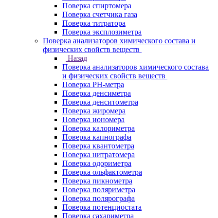
Поверка спиртомера
Поверка счетчика газа
Поверка титратора
Поверка эксплозиметра
Поверка анализаторов химического состава и
физических свойств веществ
Назад
Поверка анализаторов химического состава
и физических свойств веществ
Поверка PH-метра
Поверка денсиметра
Поверка денситометра
Поверка жиромера
Поверка иономера
Поверка калориметра
Поверка капнографа
Поверка квантометра
Поверка нитратомера
Поверка одориметра
Поверка ольфактометра
Поверка пикнометра
Поверка поляриметра
Поверка полярографа
Поверка потенциостата
Поверка сахариметра