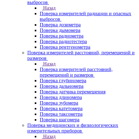
выбросов
Назад
Поверка измерителей радиации и опасных
выбросов
Поверка дозиметра
Поверка дымомера
Поверка радиометра
Поверка радиотестера
Поверка рентгенометра
Поверка измерителей расстояний, перемещений и
размеров
Назад
Поверка измерителей расстояний,
перемещений и размеров
Поверка глубиномера
Поверка дальномера
Поверка датчика перемещения
Поверка длиномера
Поверка зубомера
Поверка катетомера
Поверка таксометра
Поверка шагомера
Поверка медицинских и физиологических
измерительных приборов
Назад