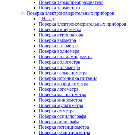
Поверка термопреобразователя
Поверка термостата
Поверка электроизмерительных приборов
Назад
Поверка электроизмерительных приборов
Поверка амперметра
Поверка аттенюатора
Поверка варметра
Поверка ваттметра
Поверка волномера
Поверка вольтамперметра
Поверка вольтметра
Поверка волюметра
Поверка гальванометра
Поверка источника питания
Поверка коэрцитиметра
Поверка логометра
Поверка магнитометра
Поверка микрометра
Поверка мультиметра
Поверка омметра
Поверка осциллографа
Поверка полиграфа
Поверка потенциометра
Поверка резистивиметра