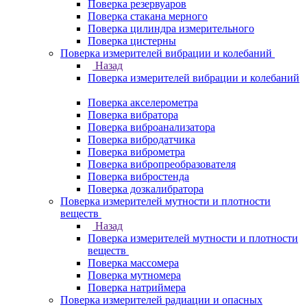
Поверка резервуаров
Поверка стакана мерного
Поверка цилиндра измерительного
Поверка цистерны
Поверка измерителей вибрации и колебаний
Назад
Поверка измерителей вибрации и колебаний
Поверка акселерометра
Поверка вибратора
Поверка виброанализатора
Поверка вибродатчика
Поверка виброметра
Поверка вибропреобразователя
Поверка вибростенда
Поверка дозкалибратора
Поверка измерителей мутности и плотности
веществ
Назад
Поверка измерителей мутности и плотности
веществ
Поверка массомера
Поверка мутномера
Поверка натриймера
Поверка измерителей радиации и опасных