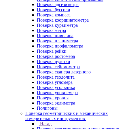
Поверка адгезиметра
Поверка буссоли
Поверка компаса
Поверка координатометра
Поверка курвиметра
Поверка метра
Поверка нивелира
Поверка планиметра
Поверка профилометра
Поверка рейки
Поверка ростомера
Поверка рулетки
Поверка сейсмометра
Поверка сканера лазерного
Поверка теодолита
Поверка угломера
Поверка угольника
Поверка уровнемера
Поверка уровня
Поверка эклиметра
Полигоны
Поверка геометрических и механических
измерительных инструментов
Назад
Поверка геометрических и механических