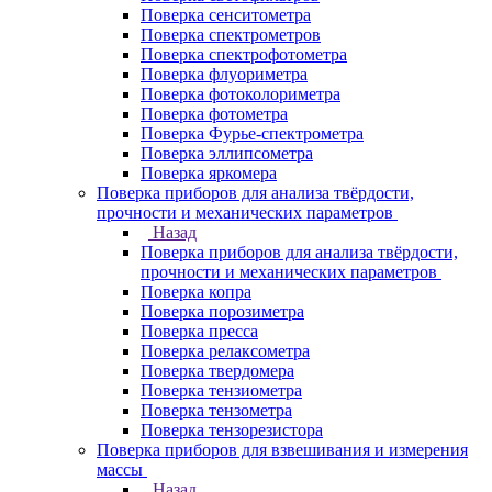
Поверка сенситометра
Поверка спектрометров
Поверка спектрофотометра
Поверка флуориметра
Поверка фотоколориметра
Поверка фотометра
Поверка Фурье-спектрометра
Поверка эллипсометра
Поверка яркомера
Поверка приборов для анализа твёрдости,
прочности и механических параметров
Назад
Поверка приборов для анализа твёрдости,
прочности и механических параметров
Поверка копра
Поверка порозиметра
Поверка пресса
Поверка релаксометра
Поверка твердомера
Поверка тензиометра
Поверка тензометра
Поверка тензорезистора
Поверка приборов для взвешивания и измерения
массы
Назад