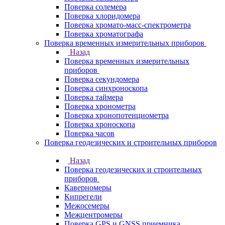
Поверка солемера
Поверка хлоридомера
Поверка хромато-масс-спектрометра
Поверка хроматографа
Поверка временных измерительных приборов
Назад
Поверка временных измерительных
приборов
Поверка секундомера
Поверка синхроноскопа
Поверка таймера
Поверка хронометра
Поверка хронопотенциометра
Поверка хроноскопа
Поверка часов
Поверка геодезических и строительных приборов
Назад
Поверка геодезических и строительных
приборов
Каверномеры
Кипрегели
Межосемеры
Межцентромеры
Поверка GPS и GNSS приемника