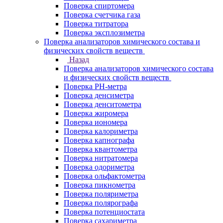
Поверка спиртомера
Поверка счетчика газа
Поверка титратора
Поверка эксплозиметра
Поверка анализаторов химического состава и
физических свойств веществ
Назад
Поверка анализаторов химического состава
и физических свойств веществ
Поверка PH-метра
Поверка денсиметра
Поверка денситометра
Поверка жиромера
Поверка иономера
Поверка калориметра
Поверка капнографа
Поверка квантометра
Поверка нитратомера
Поверка одориметра
Поверка ольфактометра
Поверка пикнометра
Поверка поляриметра
Поверка полярографа
Поверка потенциостата
Поверка сахариметра