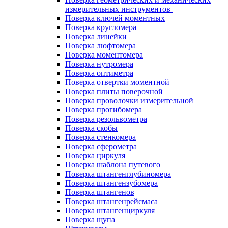
измерительных инструментов
Поверка ключей моментных
Поверка кругломера
Поверка линейки
Поверка люфтомера
Поверка моментомера
Поверка нутромера
Поверка оптиметра
Поверка отвертки моментной
Поверка плиты поверочной
Поверка проволочки измерительной
Поверка прогибомера
Поверка резольвометра
Поверка скобы
Поверка стенкомера
Поверка сферометра
Поверка циркуля
Поверка шаблона путевого
Поверка штангенглубиномера
Поверка штангензубомера
Поверка штангенов
Поверка штангенрейсмаса
Поверка штангенциркуля
Поверка щупа