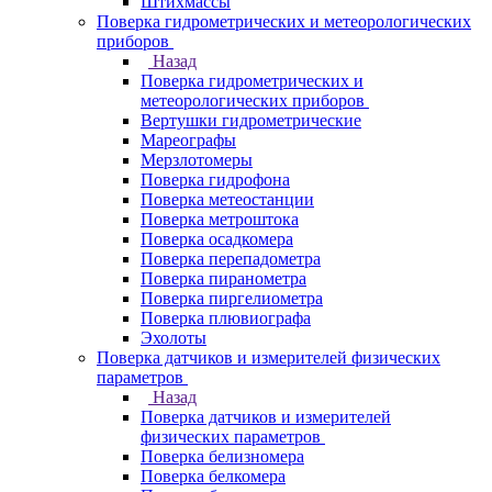
Штихмассы
Поверка гидрометрических и метеорологических
приборов
Назад
Поверка гидрометрических и
метеорологических приборов
Вертушки гидрометрические
Мареографы
Мерзлотомеры
Поверка гидрофона
Поверка метеостанции
Поверка метроштока
Поверка осадкомера
Поверка перепадометра
Поверка пиранометра
Поверка пиргелиометра
Поверка плювиографа
Эхолоты
Поверка датчиков и измерителей физических
параметров
Назад
Поверка датчиков и измерителей
физических параметров
Поверка белизномера
Поверка белкомера