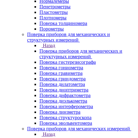
Нормалемеры
Пенетрометры
Пластометры
Плотномеры
Поверка толщиномера
Порометры
Поверка приборов для механических и
структурных измерений
Назад
Поверка приборов для механических и
структурных измерений
Поверка гистерезисографа
Поверка гониометра
Поверка гравиметра
Поверка гриндометра
Поверка дилатометра
Поверка диоптриметра
Поверка дифрактометра
Поверка диэлькометра
Поверка интерферометра
Поверка линзметра
Поверка структуроскопа
Поверка эвольвентомера
Поверка приборов для механических измерений
Назад