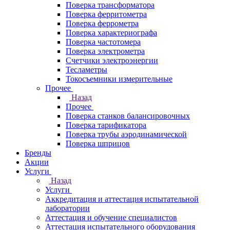
Поверка трансформатора
Поверка ферритометра
Поверка феррометра
Поверка характериографа
Поверка частотомера
Поверка электрометра
Счетчики электроэнергии
Тесламетры
Токосъемники измерительные
Прочее
Назад
Прочее
Поверка станков балансировочных
Поверка тарификатора
Поверка трубы аэродинамической
Поверка шприцов
Бренды
Акции
Услуги
Назад
Услуги
Аккредитация и аттестация испытательной
лаборатории
Аттестация и обучение специалистов
Аттестация испытательного оборудования