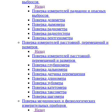
выбросов
Назад
Поверка измерителей радиации и опасных
выбросов
Поверка дозиметра
Поверка дымомера
Поверка радиометра
Поверка радиотестера
Поверка рентгенометра
Поверка измерителей расстояний, перемещений и
размеров
Назад
Поверка измерителей расстояний,
перемещений и размеров
Поверка глубиномера
Поверка дальномера
Поверка датчика перемещения
Поверка длиномера
Поверка зубомера
Поверка катетомера
Поверка таксометра
Поверка шагомера
Поверка медицинских и физиологических
измерительных приборов
Назад