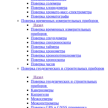
Поверка солемера
Поверка хлоридомера
Поверка хромато-масс-спектрометра
Поверка хроматографа
Поверка временных измерительных приборов
Назад
Поверка временных измерительных
приборов
Поверка секундомера
Поверка синхроноскопа
Поверка таймера
Поверка хронометра
Поверка хронопотенциометра
Поверка хроноскопа
Поверка часов
Поверка геодезических и строительных приборов
Назад
Поверка геодезических и строительных
приборов
Каверномеры
Кипрегели
Межосемеры
Межцентромеры
Поверка GPS и GNSS приемника