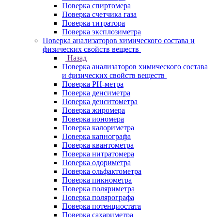
Поверка спиртомера
Поверка счетчика газа
Поверка титратора
Поверка эксплозиметра
Поверка анализаторов химического состава и
физических свойств веществ
Назад
Поверка анализаторов химического состава
и физических свойств веществ
Поверка PH-метра
Поверка денсиметра
Поверка денситометра
Поверка жиромера
Поверка иономера
Поверка калориметра
Поверка капнографа
Поверка квантометра
Поверка нитратомера
Поверка одориметра
Поверка ольфактометра
Поверка пикнометра
Поверка поляриметра
Поверка полярографа
Поверка потенциостата
Поверка сахариметра