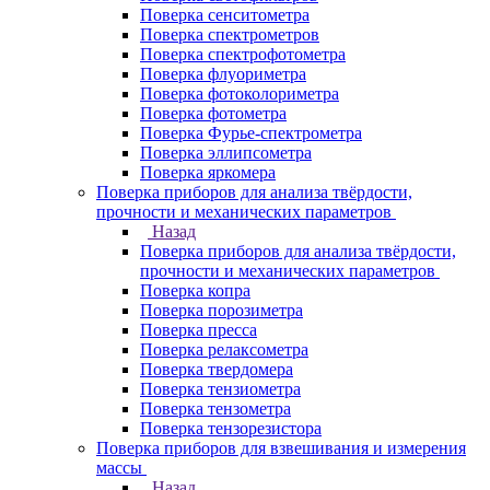
Поверка сенситометра
Поверка спектрометров
Поверка спектрофотометра
Поверка флуориметра
Поверка фотоколориметра
Поверка фотометра
Поверка Фурье-спектрометра
Поверка эллипсометра
Поверка яркомера
Поверка приборов для анализа твёрдости,
прочности и механических параметров
Назад
Поверка приборов для анализа твёрдости,
прочности и механических параметров
Поверка копра
Поверка порозиметра
Поверка пресса
Поверка релаксометра
Поверка твердомера
Поверка тензиометра
Поверка тензометра
Поверка тензорезистора
Поверка приборов для взвешивания и измерения
массы
Назад