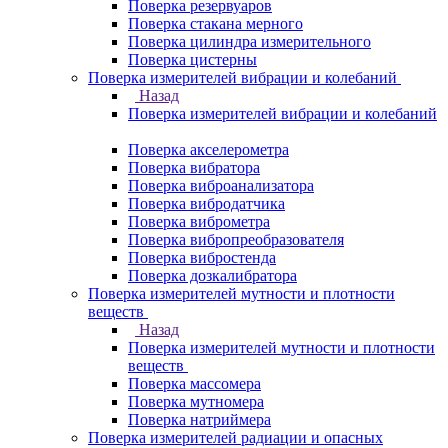
Поверка резервуаров
Поверка стакана мерного
Поверка цилиндра измерительного
Поверка цистерны
Поверка измерителей вибрации и колебаний
Назад
Поверка измерителей вибрации и колебаний
Поверка акселерометра
Поверка вибратора
Поверка виброанализатора
Поверка вибродатчика
Поверка виброметра
Поверка вибропреобразователя
Поверка вибростенда
Поверка дозкалибратора
Поверка измерителей мутности и плотности
веществ
Назад
Поверка измерителей мутности и плотности
веществ
Поверка массомера
Поверка мутномера
Поверка натриймера
Поверка измерителей радиации и опасных