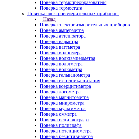
Поверка термопреобразователя
Поверка термостата
Поверка электроизмерительных приборов
Назад
Поверка электроизмерительных приборов
Поверка амперметра
Поверка аттенюатора
Поверка варметра
Поверка ваттметра
Поверка волномера
Поверка вольтамперметра
Поверка вольтметра
Поверка волюметра
Поверка гальванометра
Поверка источника питания
Поверка коэрцитиметра
Поверка логометра
Поверка магнитометра
Поверка микрометра
Поверка мультиметра
Поверка омметра
Поверка осциллографа
Поверка полиграфа
Поверка потенциометра
Поверка резистивиметра