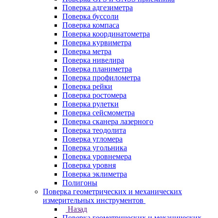
Поверка адгезиметра
Поверка буссоли
Поверка компаса
Поверка координатометра
Поверка курвиметра
Поверка метра
Поверка нивелира
Поверка планиметра
Поверка профилометра
Поверка рейки
Поверка ростомера
Поверка рулетки
Поверка сейсмометра
Поверка сканера лазерного
Поверка теодолита
Поверка угломера
Поверка угольника
Поверка уровнемера
Поверка уровня
Поверка эклиметра
Полигоны
Поверка геометрических и механических
измерительных инструментов
Назад
Поверка геометрических и механических