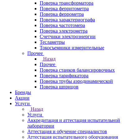
Поверка трансформатора
Поверка ферритометра
Поверка феррометра
Поверка характериографа
Поверка частотомера
Поверка электрометра
Счетчики электроэнергии
Тесламетры
Токосъемники измерительные
Прочее
Назад
Прочее
Поверка станков балансировочных
Поверка тарификатора
Поверка трубы аэродинамической
Поверка шприцов
Бренды
Акции
Услуги
Назад
Услуги
Аккредитация и аттестация испытательной
лаборатории
Аттестация и обучение специалистов
Аттестация испытательного оборудования