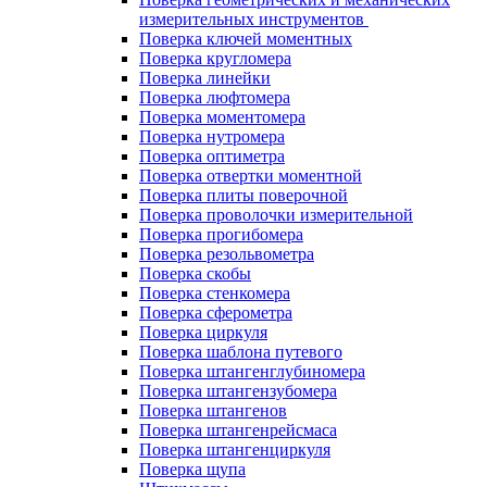
измерительных инструментов
Поверка ключей моментных
Поверка кругломера
Поверка линейки
Поверка люфтомера
Поверка моментомера
Поверка нутромера
Поверка оптиметра
Поверка отвертки моментной
Поверка плиты поверочной
Поверка проволочки измерительной
Поверка прогибомера
Поверка резольвометра
Поверка скобы
Поверка стенкомера
Поверка сферометра
Поверка циркуля
Поверка шаблона путевого
Поверка штангенглубиномера
Поверка штангензубомера
Поверка штангенов
Поверка штангенрейсмаса
Поверка штангенциркуля
Поверка щупа