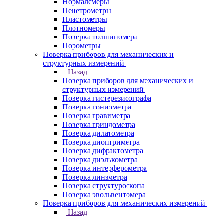
Нормалемеры
Пенетрометры
Пластометры
Плотномеры
Поверка толщиномера
Порометры
Поверка приборов для механических и
структурных измерений
Назад
Поверка приборов для механических и
структурных измерений
Поверка гистерезисографа
Поверка гониометра
Поверка гравиметра
Поверка гриндометра
Поверка дилатометра
Поверка диоптриметра
Поверка дифрактометра
Поверка диэлькометра
Поверка интерферометра
Поверка линзметра
Поверка структуроскопа
Поверка эвольвентомера
Поверка приборов для механических измерений
Назад