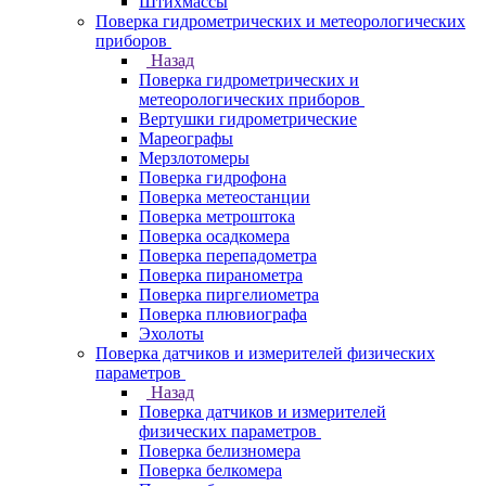
Штихмассы
Поверка гидрометрических и метеорологических
приборов
Назад
Поверка гидрометрических и
метеорологических приборов
Вертушки гидрометрические
Мареографы
Мерзлотомеры
Поверка гидрофона
Поверка метеостанции
Поверка метроштока
Поверка осадкомера
Поверка перепадометра
Поверка пиранометра
Поверка пиргелиометра
Поверка плювиографа
Эхолоты
Поверка датчиков и измерителей физических
параметров
Назад
Поверка датчиков и измерителей
физических параметров
Поверка белизномера
Поверка белкомера