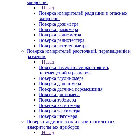
выбросов
Назад
Поверка измерителей радиации и опасных
выбросов
Поверка дозиметра
Поверка дымомера
Поверка радиометра
Поверка радиотестера
Поверка рентгенометра
Поверка измерителей расстояний, перемещений и
размеров
Назад
Поверка измерителей расстояний,
перемещений и размеров
Поверка глубиномера
Поверка дальномера
Поверка датчика перемещения
Поверка длиномера
Поверка зубомера
Поверка катетомера
Поверка таксометра
Поверка шагомера
Поверка медицинских и физиологических
измерительных приборов
Назад