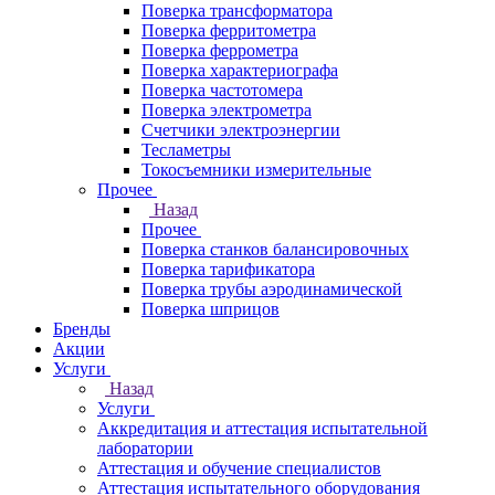
Поверка трансформатора
Поверка ферритометра
Поверка феррометра
Поверка характериографа
Поверка частотомера
Поверка электрометра
Счетчики электроэнергии
Тесламетры
Токосъемники измерительные
Прочее
Назад
Прочее
Поверка станков балансировочных
Поверка тарификатора
Поверка трубы аэродинамической
Поверка шприцов
Бренды
Акции
Услуги
Назад
Услуги
Аккредитация и аттестация испытательной
лаборатории
Аттестация и обучение специалистов
Аттестация испытательного оборудования