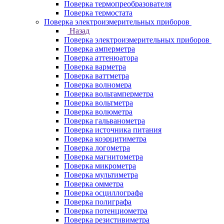
Поверка термопреобразователя
Поверка термостата
Поверка электроизмерительных приборов
Назад
Поверка электроизмерительных приборов
Поверка амперметра
Поверка аттенюатора
Поверка варметра
Поверка ваттметра
Поверка волномера
Поверка вольтамперметра
Поверка вольтметра
Поверка волюметра
Поверка гальванометра
Поверка источника питания
Поверка коэрцитиметра
Поверка логометра
Поверка магнитометра
Поверка микрометра
Поверка мультиметра
Поверка омметра
Поверка осциллографа
Поверка полиграфа
Поверка потенциометра
Поверка резистивиметра