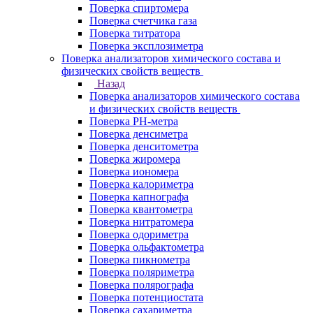
Поверка спиртомера
Поверка счетчика газа
Поверка титратора
Поверка эксплозиметра
Поверка анализаторов химического состава и
физических свойств веществ
Назад
Поверка анализаторов химического состава
и физических свойств веществ
Поверка PH-метра
Поверка денсиметра
Поверка денситометра
Поверка жиромера
Поверка иономера
Поверка калориметра
Поверка капнографа
Поверка квантометра
Поверка нитратомера
Поверка одориметра
Поверка ольфактометра
Поверка пикнометра
Поверка поляриметра
Поверка полярографа
Поверка потенциостата
Поверка сахариметра