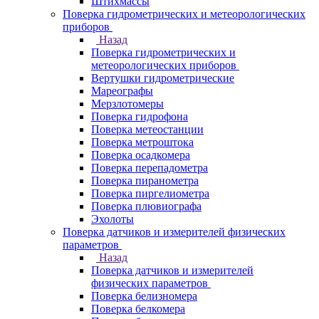
Штихмассы
Поверка гидрометрических и метеорологических
приборов
Назад
Поверка гидрометрических и
метеорологических приборов
Вертушки гидрометрические
Мареографы
Мерзлотомеры
Поверка гидрофона
Поверка метеостанции
Поверка метроштока
Поверка осадкомера
Поверка перепадометра
Поверка пиранометра
Поверка пиргелиометра
Поверка плювиографа
Эхолоты
Поверка датчиков и измерителей физических
параметров
Назад
Поверка датчиков и измерителей
физических параметров
Поверка белизномера
Поверка белкомера