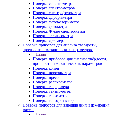
Поверка сенситометра
Поверка спектрометров
Поверка спектрофотометра
Поверка флуориметра
Поверка фотоколориметра
Поверка фотометра
Поверка Фурье-спектрометра
Поверка эллипсометра
Поверка яркомера
Поверка приборов для анализа твёрдости,
прочности и механических параметров
Назад
Поверка приборов для анализа твёрдости,
прочности и механических параметров
Поверка копра
Поверка порозиметра
Поверка пресса
Поверка релаксометра
Поверка твердомера
Поверка тензиометра
Поверка тензометра
Поверка тензорезистора
Поверка приборов для взвешивания и измерения
массы
Назад