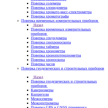
Поверка солемера
Поверка хлоридомера
Поверка хромато-масс-спектрометра
Поверка хроматографа
Поверка временных измерительных приборов
Назад
Поверка временных измерительных
приборов
Поверка секундомера
Поверка синхроноскопа
Поверка таймера
Поверка хронометра
Поверка хронопотенциометра
Поверка хроноскопа
Поверка часов
Поверка геодезических и строительных приборов
Назад
Поверка геодезических и строительных
приборов
Каверномеры
Кипрегели
Межосемеры
Межцентромеры
Поверка GPS и GNSS приемника