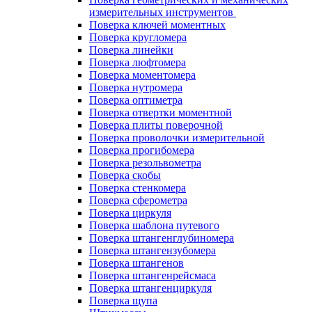
измерительных инструментов
Поверка ключей моментных
Поверка кругломера
Поверка линейки
Поверка люфтомера
Поверка моментомера
Поверка нутромера
Поверка оптиметра
Поверка отвертки моментной
Поверка плиты поверочной
Поверка проволочки измерительной
Поверка прогибомера
Поверка резольвометра
Поверка скобы
Поверка стенкомера
Поверка сферометра
Поверка циркуля
Поверка шаблона путевого
Поверка штангенглубиномера
Поверка штангензубомера
Поверка штангенов
Поверка штангенрейсмаса
Поверка штангенциркуля
Поверка щупа