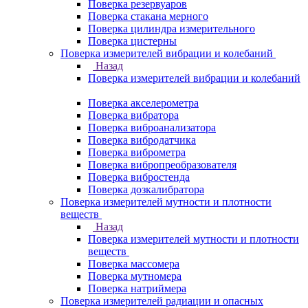
Поверка резервуаров
Поверка стакана мерного
Поверка цилиндра измерительного
Поверка цистерны
Поверка измерителей вибрации и колебаний
Назад
Поверка измерителей вибрации и колебаний
Поверка акселерометра
Поверка вибратора
Поверка виброанализатора
Поверка вибродатчика
Поверка виброметра
Поверка вибропреобразователя
Поверка вибростенда
Поверка дозкалибратора
Поверка измерителей мутности и плотности
веществ
Назад
Поверка измерителей мутности и плотности
веществ
Поверка массомера
Поверка мутномера
Поверка натриймера
Поверка измерителей радиации и опасных