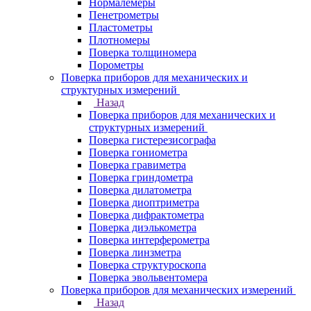
Нормалемеры
Пенетрометры
Пластометры
Плотномеры
Поверка толщиномера
Порометры
Поверка приборов для механических и
структурных измерений
Назад
Поверка приборов для механических и
структурных измерений
Поверка гистерезисографа
Поверка гониометра
Поверка гравиметра
Поверка гриндометра
Поверка дилатометра
Поверка диоптриметра
Поверка дифрактометра
Поверка диэлькометра
Поверка интерферометра
Поверка линзметра
Поверка структуроскопа
Поверка эвольвентомера
Поверка приборов для механических измерений
Назад