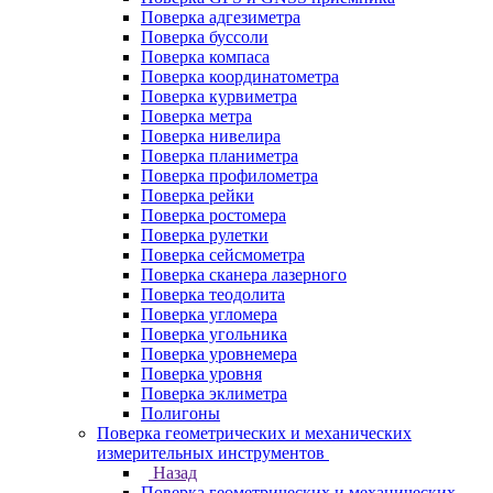
Поверка адгезиметра
Поверка буссоли
Поверка компаса
Поверка координатометра
Поверка курвиметра
Поверка метра
Поверка нивелира
Поверка планиметра
Поверка профилометра
Поверка рейки
Поверка ростомера
Поверка рулетки
Поверка сейсмометра
Поверка сканера лазерного
Поверка теодолита
Поверка угломера
Поверка угольника
Поверка уровнемера
Поверка уровня
Поверка эклиметра
Полигоны
Поверка геометрических и механических
измерительных инструментов
Назад
Поверка геометрических и механических