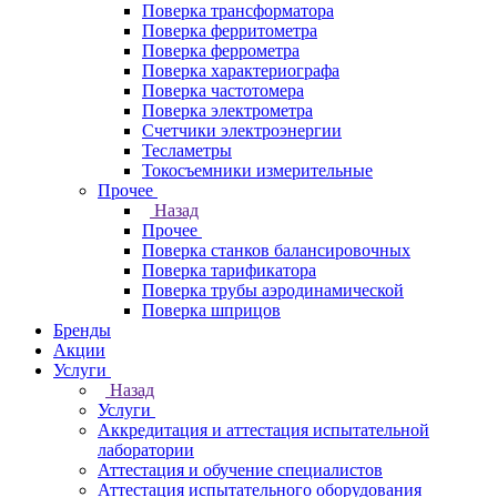
Поверка трансформатора
Поверка ферритометра
Поверка феррометра
Поверка характериографа
Поверка частотомера
Поверка электрометра
Счетчики электроэнергии
Тесламетры
Токосъемники измерительные
Прочее
Назад
Прочее
Поверка станков балансировочных
Поверка тарификатора
Поверка трубы аэродинамической
Поверка шприцов
Бренды
Акции
Услуги
Назад
Услуги
Аккредитация и аттестация испытательной
лаборатории
Аттестация и обучение специалистов
Аттестация испытательного оборудования