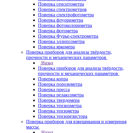
Поверка сенситометра
Поверка спектрометров
Поверка спектрофотометра
Поверка флуориметра
Поверка фотоколориметра
Поверка фотометра
Поверка Фурье-спектрометра
Поверка эллипсометра
Поверка яркомера
Поверка приборов для анализа твёрдости,
прочности и механических параметров
Назад
Поверка приборов для анализа твёрдости,
прочности и механических параметров
Поверка копра
Поверка порозиметра
Поверка пресса
Поверка релаксометра
Поверка твердомера
Поверка тензиометра
Поверка тензометра
Поверка тензорезистора
Поверка приборов для взвешивания и измерения
массы
Назад