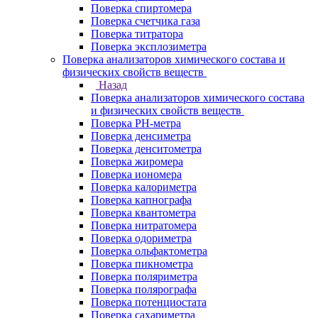
Поверка спиртомера
Поверка счетчика газа
Поверка титратора
Поверка эксплозиметра
Поверка анализаторов химического состава и
физических свойств веществ
Назад
Поверка анализаторов химического состава
и физических свойств веществ
Поверка PH-метра
Поверка денсиметра
Поверка денситометра
Поверка жиромера
Поверка иономера
Поверка калориметра
Поверка капнографа
Поверка квантометра
Поверка нитратомера
Поверка одориметра
Поверка ольфактометра
Поверка пикнометра
Поверка поляриметра
Поверка полярографа
Поверка потенциостата
Поверка сахариметра