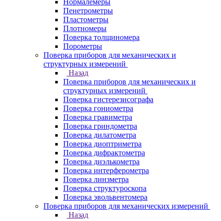
Нормалемеры
Пенетрометры
Пластометры
Плотномеры
Поверка толщиномера
Порометры
Поверка приборов для механических и
структурных измерений
Назад
Поверка приборов для механических и
структурных измерений
Поверка гистерезисографа
Поверка гониометра
Поверка гравиметра
Поверка гриндометра
Поверка дилатометра
Поверка диоптриметра
Поверка дифрактометра
Поверка диэлькометра
Поверка интерферометра
Поверка линзметра
Поверка структуроскопа
Поверка эвольвентомера
Поверка приборов для механических измерений
Назад