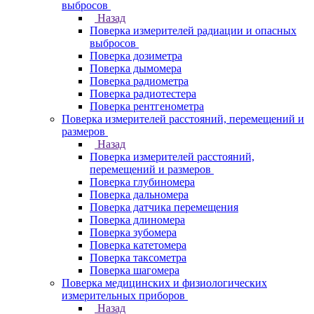
выбросов
Назад
Поверка измерителей радиации и опасных
выбросов
Поверка дозиметра
Поверка дымомера
Поверка радиометра
Поверка радиотестера
Поверка рентгенометра
Поверка измерителей расстояний, перемещений и
размеров
Назад
Поверка измерителей расстояний,
перемещений и размеров
Поверка глубиномера
Поверка дальномера
Поверка датчика перемещения
Поверка длиномера
Поверка зубомера
Поверка катетомера
Поверка таксометра
Поверка шагомера
Поверка медицинских и физиологических
измерительных приборов
Назад