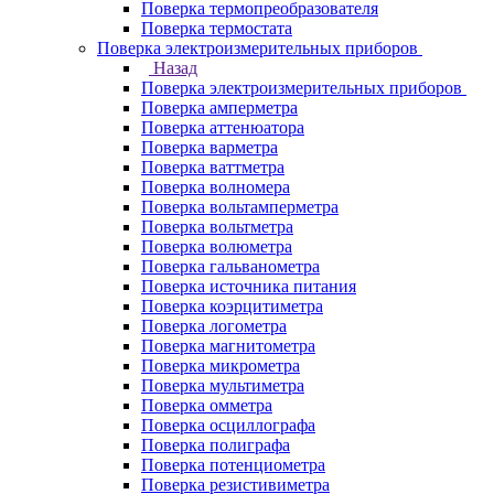
Поверка термопреобразователя
Поверка термостата
Поверка электроизмерительных приборов
Назад
Поверка электроизмерительных приборов
Поверка амперметра
Поверка аттенюатора
Поверка варметра
Поверка ваттметра
Поверка волномера
Поверка вольтамперметра
Поверка вольтметра
Поверка волюметра
Поверка гальванометра
Поверка источника питания
Поверка коэрцитиметра
Поверка логометра
Поверка магнитометра
Поверка микрометра
Поверка мультиметра
Поверка омметра
Поверка осциллографа
Поверка полиграфа
Поверка потенциометра
Поверка резистивиметра