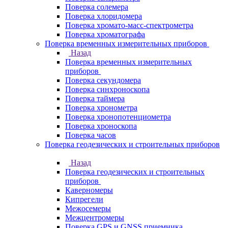
Поверка солемера
Поверка хлоридомера
Поверка хромато-масс-спектрометра
Поверка хроматографа
Поверка временных измерительных приборов
Назад
Поверка временных измерительных
приборов
Поверка секундомера
Поверка синхроноскопа
Поверка таймера
Поверка хронометра
Поверка хронопотенциометра
Поверка хроноскопа
Поверка часов
Поверка геодезических и строительных приборов
Назад
Поверка геодезических и строительных
приборов
Каверномеры
Кипрегели
Межосемеры
Межцентромеры
Поверка GPS и GNSS приемника