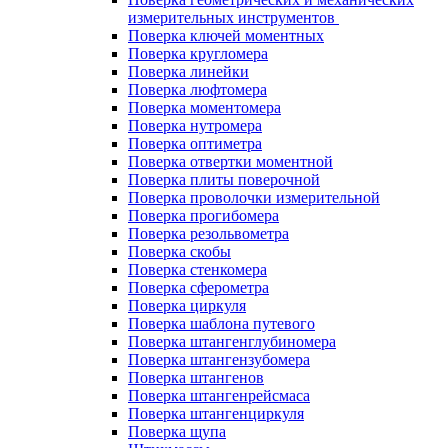
измерительных инструментов
Поверка ключей моментных
Поверка кругломера
Поверка линейки
Поверка люфтомера
Поверка моментомера
Поверка нутромера
Поверка оптиметра
Поверка отвертки моментной
Поверка плиты поверочной
Поверка проволочки измерительной
Поверка прогибомера
Поверка резольвометра
Поверка скобы
Поверка стенкомера
Поверка сферометра
Поверка циркуля
Поверка шаблона путевого
Поверка штангенглубиномера
Поверка штангензубомера
Поверка штангенов
Поверка штангенрейсмаса
Поверка штангенциркуля
Поверка щупа