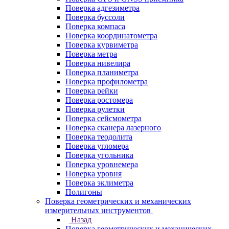
Поверка адгезиметра
Поверка буссоли
Поверка компаса
Поверка координатометра
Поверка курвиметра
Поверка метра
Поверка нивелира
Поверка планиметра
Поверка профилометра
Поверка рейки
Поверка ростомера
Поверка рулетки
Поверка сейсмометра
Поверка сканера лазерного
Поверка теодолита
Поверка угломера
Поверка угольника
Поверка уровнемера
Поверка уровня
Поверка эклиметра
Полигоны
Поверка геометрических и механических
измерительных инструментов
Назад
Поверка геометрических и механических