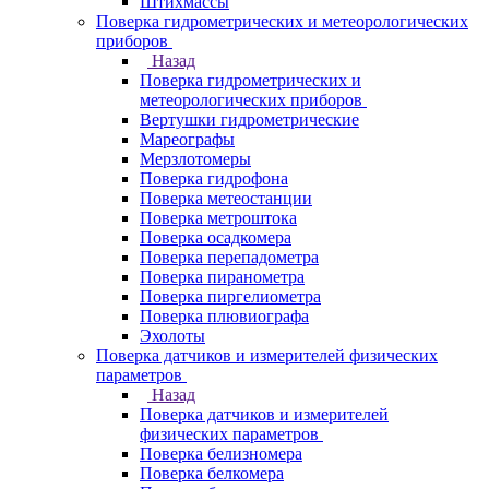
Штихмассы
Поверка гидрометрических и метеорологических
приборов
Назад
Поверка гидрометрических и
метеорологических приборов
Вертушки гидрометрические
Мареографы
Мерзлотомеры
Поверка гидрофона
Поверка метеостанции
Поверка метроштока
Поверка осадкомера
Поверка перепадометра
Поверка пиранометра
Поверка пиргелиометра
Поверка плювиографа
Эхолоты
Поверка датчиков и измерителей физических
параметров
Назад
Поверка датчиков и измерителей
физических параметров
Поверка белизномера
Поверка белкомера