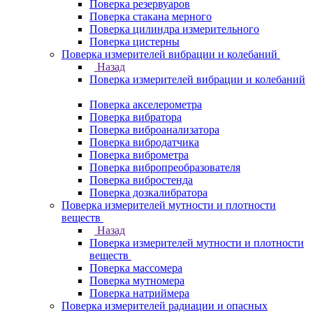
Поверка резервуаров
Поверка стакана мерного
Поверка цилиндра измерительного
Поверка цистерны
Поверка измерителей вибрации и колебаний
Назад
Поверка измерителей вибрации и колебаний
Поверка акселерометра
Поверка вибратора
Поверка виброанализатора
Поверка вибродатчика
Поверка виброметра
Поверка вибропреобразователя
Поверка вибростенда
Поверка дозкалибратора
Поверка измерителей мутности и плотности
веществ
Назад
Поверка измерителей мутности и плотности
веществ
Поверка массомера
Поверка мутномера
Поверка натриймера
Поверка измерителей радиации и опасных