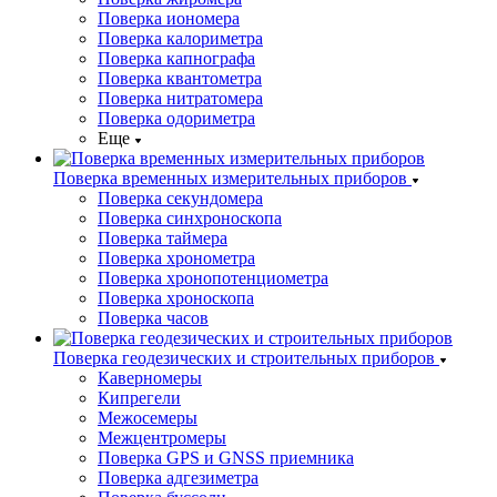
Поверка иономера
Поверка калориметра
Поверка капнографа
Поверка квантометра
Поверка нитратомера
Поверка одориметра
Еще
Поверка временных измерительных приборов
Поверка секундомера
Поверка синхроноскопа
Поверка таймера
Поверка хронометра
Поверка хронопотенциометра
Поверка хроноскопа
Поверка часов
Поверка геодезических и строительных приборов
Каверномеры
Кипрегели
Межосемеры
Межцентромеры
Поверка GPS и GNSS приемника
Поверка адгезиметра