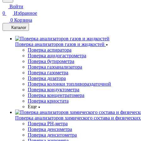
Войти
0
Избранное
0
Корзина
Каталог
Поверка анализаторов газов и жидкостей
Поверка аспиратора
Поверка ацидогастрометра
Поверка бутирометра
Поверка газоанализатора
Поверка газометра
Поверка дозатора
Поверка колонки топливораздаточной
Поверка кондуктометра
Поверка концентратомера
Поверка криостата
Еще
Поверка анализаторов химического состава и физических
Поверка PH-метра
Поверка денсиметра
Поверка денситометра
Поверка жиромера