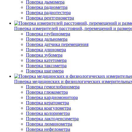
Поверка дымомера
Поверка радиометра
Поверка радиотестера
Поверка рентгенометра
Поверка измерителей расстояний, перемещений и размер
Поверка глубиномера
Поверка дальномера
Поверка датчика перемещения
Поверка длиномера
Поверка зубомера
Поверка катетомера
Поверка таксометра
Поверка шагомера
Поверка медицинских и физиологических измерительны
Поверка гемоглобиномера
Поверка глюкометра
Поверка кардиомонитора
Поверка кератометра
Поверка коагулометра
Поверка колориметра
Поверка лактоденсиметра
Поверка люминометра
Поверка нефелометра