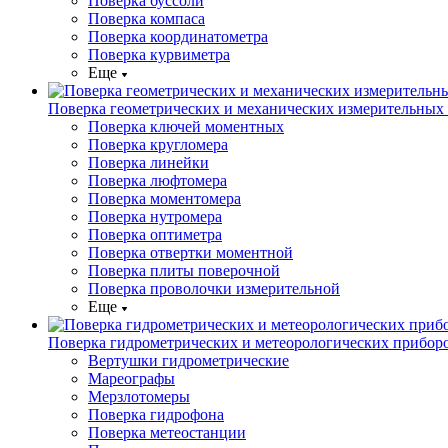
Поверка буссоли
Поверка компаса
Поверка координатометра
Поверка курвиметра
Еще
Поверка геометрических и механических измерительных
Поверка ключей моментных
Поверка кругломера
Поверка линейки
Поверка люфтомера
Поверка моментомера
Поверка нутромера
Поверка оптиметра
Поверка отвертки моментной
Поверка плиты поверочной
Поверка проволочки измерительной
Еще
Поверка гидрометрических и метеорологических прибор
Вертушки гидрометрические
Мареографы
Мерзлотомеры
Поверка гидрофона
Поверка метеостанции