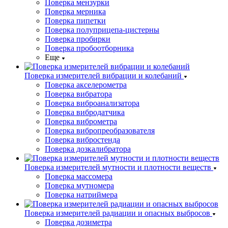
Поверка мензурки
Поверка мерника
Поверка пипетки
Поверка полуприцепа-цистерны
Поверка пробирки
Поверка пробоотборника
Еще
Поверка измерителей вибрации и колебаний
Поверка акселерометра
Поверка вибратора
Поверка виброанализатора
Поверка вибродатчика
Поверка виброметра
Поверка вибропреобразователя
Поверка вибростенда
Поверка дозкалибратора
Поверка измерителей мутности и плотности веществ
Поверка массомера
Поверка мутномера
Поверка натриймера
Поверка измерителей радиации и опасных выбросов
Поверка дозиметра