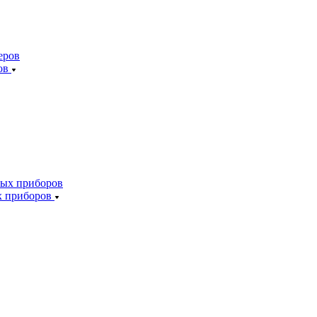
ов
х приборов