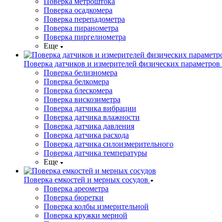
Поверка метроштока
Поверка осадкомера
Поверка перепадометра
Поверка пиранометра
Поверка пиргелиометра
Еще
Поверка датчиков и измерителей физических параметров
Поверка белизномера
Поверка белкомера
Поверка блескомера
Поверка вискозиметра
Поверка датчика вибрации
Поверка датчика влажности
Поверка датчика давления
Поверка датчика расхода
Поверка датчика силоизмерительного
Поверка датчика температуры
Еще
Поверка емкостей и мерных сосудов
Поверка ареометра
Поверка бюретки
Поверка колбы измерительной
Поверка кружки мерной