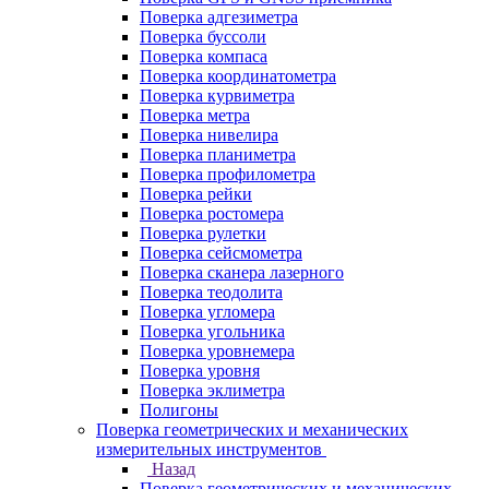
Поверка адгезиметра
Поверка буссоли
Поверка компаса
Поверка координатометра
Поверка курвиметра
Поверка метра
Поверка нивелира
Поверка планиметра
Поверка профилометра
Поверка рейки
Поверка ростомера
Поверка рулетки
Поверка сейсмометра
Поверка сканера лазерного
Поверка теодолита
Поверка угломера
Поверка угольника
Поверка уровнемера
Поверка уровня
Поверка эклиметра
Полигоны
Поверка геометрических и механических
измерительных инструментов
Назад
Поверка геометрических и механических