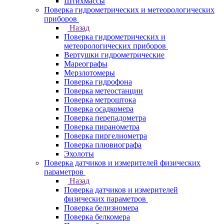
Штихмассы
Поверка гидрометрических и метеорологических
приборов
Назад
Поверка гидрометрических и
метеорологических приборов
Вертушки гидрометрические
Мареографы
Мерзлотомеры
Поверка гидрофона
Поверка метеостанции
Поверка метроштока
Поверка осадкомера
Поверка перепадометра
Поверка пиранометра
Поверка пиргелиометра
Поверка плювиографа
Эхолоты
Поверка датчиков и измерителей физических
параметров
Назад
Поверка датчиков и измерителей
физических параметров
Поверка белизномера
Поверка белкомера