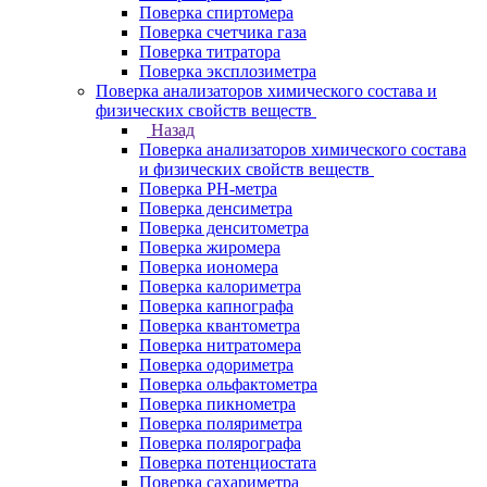
Поверка спиртомера
Поверка счетчика газа
Поверка титратора
Поверка эксплозиметра
Поверка анализаторов химического состава и
физических свойств веществ
Назад
Поверка анализаторов химического состава
и физических свойств веществ
Поверка PH-метра
Поверка денсиметра
Поверка денситометра
Поверка жиромера
Поверка иономера
Поверка калориметра
Поверка капнографа
Поверка квантометра
Поверка нитратомера
Поверка одориметра
Поверка ольфактометра
Поверка пикнометра
Поверка поляриметра
Поверка полярографа
Поверка потенциостата
Поверка сахариметра