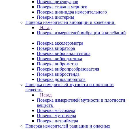
Поверка резервуаров
Поверка стакана мерного
Поверка цилиндра измерительного
Поверка цистерны
Поверка измерителей вибрации и колебаний
Назад
Поверка измерителей вибрации и колебаний
Поверка акселерометра
Поверка вибратора
Поверка виброанализатора
Поверка вибродатчика
Поверка виброметра
Поверка вибропреобразователя
Поверка вибростенда
Поверка дозкалибратора
Поверка измерителей мутности и плотности
веществ
Назад
Поверка измерителей мутности и плотности
веществ
Поверка массомера
Поверка мутномера
Поверка натриймера
Поверка измерителей радиации и опасных