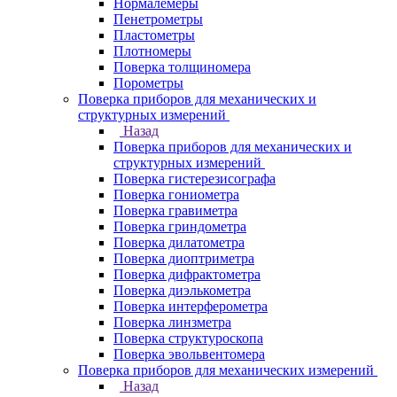
Нормалемеры
Пенетрометры
Пластометры
Плотномеры
Поверка толщиномера
Порометры
Поверка приборов для механических и
структурных измерений
Назад
Поверка приборов для механических и
структурных измерений
Поверка гистерезисографа
Поверка гониометра
Поверка гравиметра
Поверка гриндометра
Поверка дилатометра
Поверка диоптриметра
Поверка дифрактометра
Поверка диэлькометра
Поверка интерферометра
Поверка линзметра
Поверка структуроскопа
Поверка эвольвентомера
Поверка приборов для механических измерений
Назад