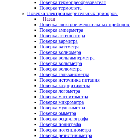
Поверка термопреобразователя
Поверка термостата
Поверка электроизмерительных приборов
Назад
Поверка электроизмерительных приборов
Поверка амперметра
Поверка аттенюатора
Поверка варметра
Поверка ваттметра
Поверка волномера
Поверка вольтамперметра
Поверка вольтметра
Поверка волюметра
Поверка гальванометра
Поверка источника питания
Поверка коэрцитиметра
Поверка логометра
Поверка магнитометра
Поверка микрометра
Поверка мультиметра
Поверка омметра
Поверка осциллографа
Поверка полиграфа
Поверка потенциометра
Поверка резистивиметра