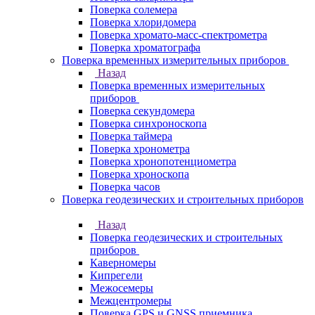
Поверка солемера
Поверка хлоридомера
Поверка хромато-масс-спектрометра
Поверка хроматографа
Поверка временных измерительных приборов
Назад
Поверка временных измерительных
приборов
Поверка секундомера
Поверка синхроноскопа
Поверка таймера
Поверка хронометра
Поверка хронопотенциометра
Поверка хроноскопа
Поверка часов
Поверка геодезических и строительных приборов
Назад
Поверка геодезических и строительных
приборов
Каверномеры
Кипрегели
Межосемеры
Межцентромеры
Поверка GPS и GNSS приемника