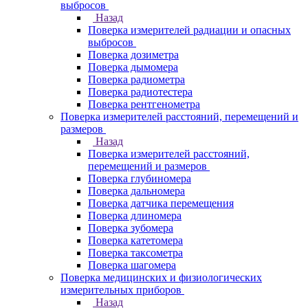
выбросов
Назад
Поверка измерителей радиации и опасных
выбросов
Поверка дозиметра
Поверка дымомера
Поверка радиометра
Поверка радиотестера
Поверка рентгенометра
Поверка измерителей расстояний, перемещений и
размеров
Назад
Поверка измерителей расстояний,
перемещений и размеров
Поверка глубиномера
Поверка дальномера
Поверка датчика перемещения
Поверка длиномера
Поверка зубомера
Поверка катетомера
Поверка таксометра
Поверка шагомера
Поверка медицинских и физиологических
измерительных приборов
Назад