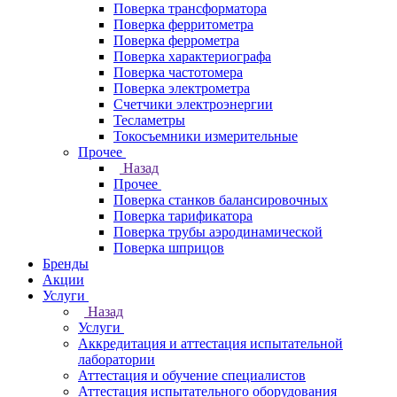
Поверка трансформатора
Поверка ферритометра
Поверка феррометра
Поверка характериографа
Поверка частотомера
Поверка электрометра
Счетчики электроэнергии
Тесламетры
Токосъемники измерительные
Прочее
Назад
Прочее
Поверка станков балансировочных
Поверка тарификатора
Поверка трубы аэродинамической
Поверка шприцов
Бренды
Акции
Услуги
Назад
Услуги
Аккредитация и аттестация испытательной
лаборатории
Аттестация и обучение специалистов
Аттестация испытательного оборудования