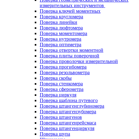
измерительных инструментов
Поверка ключей моментных
Поверка кругломера
Поверка линейки
Поверка люфтомера
Поверка моментомера
Поверка нутромера
Поверка оптиметра
Поверка отвертки моментной
Поверка плиты поверочной
Поверка проволочки измерительной
Поверка прогибомера
Поверка резольвометра
Поверка скобы
Поверка стенкомера
Поверка сферометра
Поверка циркуля
Поверка шаблона путевого
Поверка штангенглубиномера
Поверка штангензубомера
Поверка штангенов
Поверка штангенрейсмаса
Поверка штангенциркуля
Поверка щупа