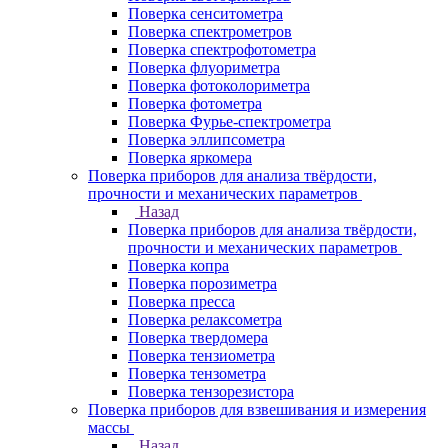
Поверка сенситометра
Поверка спектрометров
Поверка спектрофотометра
Поверка флуориметра
Поверка фотоколориметра
Поверка фотометра
Поверка Фурье-спектрометра
Поверка эллипсометра
Поверка яркомера
Поверка приборов для анализа твёрдости,
прочности и механических параметров
Назад
Поверка приборов для анализа твёрдости,
прочности и механических параметров
Поверка копра
Поверка порозиметра
Поверка пресса
Поверка релаксометра
Поверка твердомера
Поверка тензиометра
Поверка тензометра
Поверка тензорезистора
Поверка приборов для взвешивания и измерения
массы
Назад